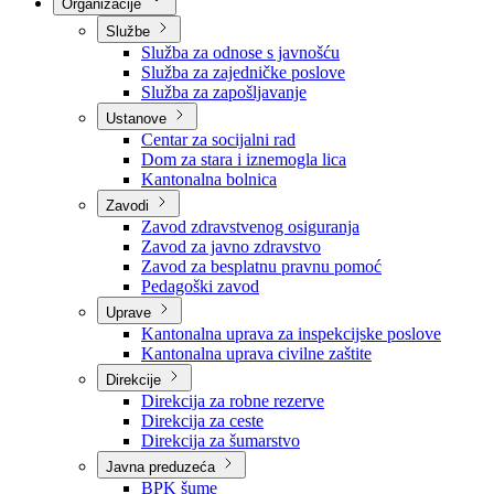
Nadležnosti
Sjednice Vlade
Organizacije
Službe
Služba za odnose s javnošću
Služba za zajedničke poslove
Služba za zapošljavanje
Ustanove
Centar za socijalni rad
Dom za stara i iznemogla lica
Kantonalna bolnica
Zavodi
Zavod zdravstvenog osiguranja
Zavod za javno zdravstvo
Zavod za besplatnu pravnu pomoć
Pedagoški zavod
Uprave
Kantonalna uprava za inspekcijske poslove
Kantonalna uprava civilne zaštite
Direkcije
Direkcija za robne rezerve
Direkcija za ceste