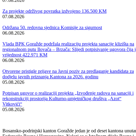
Obavijest korisnicima socijalnih davanja i boračke egzistencijalne
naknade u BPK Goražde
07.08.2026