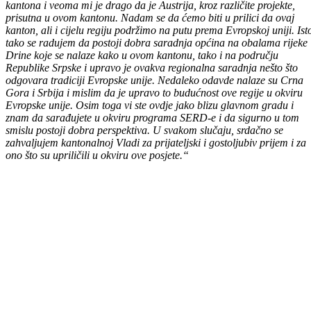
„Ovo je moja prva posjeta ovom lijepom gradu na Drini. Imao sam
priliku upoznati se sa situacijom u ovom kantonu i općinama u sasta
kantona i veoma mi je drago da je Austrija, kroz različite projekte,
prisutna u ovom kantonu. Nadam se da ćemo biti u prilici da ovaj
kanton, ali i cijelu regiju podržimo na putu prema Evropskoj uniji. Ist
tako se radujem da postoji dobra saradnja općina na obalama rijeke
Drine koje se nalaze kako u ovom kantonu, tako i na području
Republike Srpske i upravo je ovakva regionalna saradnja nešto što
odgovara tradiciji Evropske unije. Nedaleko odavde nalaze su Crna
Gora i Srbija i mislim da je upravo to budućnost ove regije u okviru
Evropske unije. Osim toga vi ste ovdje jako blizu glavnom gradu i
znam da sarađujete u okviru programa SERD-e i da sigurno u tom
smislu postoji dobra perspektiva. U svakom slučaju, srdačno se
zahvaljujem kantonalnoj Vladi za prijateljski i gostoljubiv prijem i za
ono što su upriličili u okviru ove posjete.“