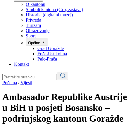
Planovi
Značajni dokumenti
O kantonu
O kantonu
Simboli kantona (Grb, zastava)
Historija (digitalni muzej)
Privreda
Turizam
Obrazovanje
Sport
Općine
Grad Goražde
Foča-Ustikolina
Pale-Prača
Kontakt
Početna
/
Vijesti
Ambasador Republike Austrije
u BiH u posjeti Bosansko –