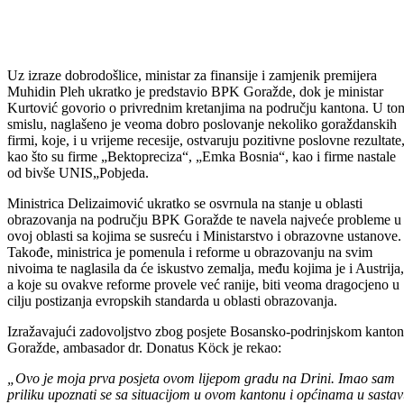
Uz izraze dobrodošlice, ministar za finansije i zamjenik premijera
Muhidin Pleh ukratko je predstavio BPK Goražde, dok je ministar
Kurtović govorio o privrednim kretanjima na području kantona. U to
smislu, naglašeno je veoma dobro poslovanje nekoliko goraždanskih
firmi, koje, i u vrijeme recesije, ostvaruju pozitivne poslovne rezultate
kao što su firme „Bektopreciza“, „Emka Bosnia“, kao i firme nastale
od bivše UNIS„Pobjeda.
Ministrica Delizaimović ukratko se osvrnula na stanje u oblasti
obrazovanja na području BPK Goražde te navela najveće probleme u
ovoj oblasti sa kojima se susreću i Ministarstvo i obrazovne ustanove.
Takođe, ministrica je pomenula i reforme u obrazovanju na svim
nivoima te naglasila da će iskustvo zemalja, među kojima je i Austrija,
a koje su ovakve reforme provele već ranije, biti veoma dragocjeno u
cilju postizanja evropskih standarda u oblasti obrazovanja.
Izražavajući zadovoljstvo zbog posjete Bosansko-podrinjskom kanto
Goražde, ambasador dr. Donatus Köck je rekao: