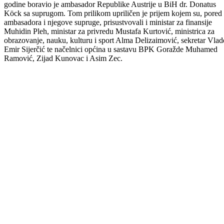
U posjeti Bosansko – podrinjskom kantonu Goražde 09.06.2010.
godine boravio je ambasador Republike Austrije u BiH dr. Donatus
Köck sa suprugom. Tom prilikom upriličen je prijem kojem su, pored
ambasadora i njegove supruge, prisustvovali i ministar za finansije
Muhidin Pleh, ministar za privredu Mustafa Kurtović, ministrica za
obrazovanje, nauku, kulturu i sport Alma Delizaimović, sekretar Vlad
Emir Sijerčić te načelnici općina u sastavu BPK Goražde Muhamed
Ramović, Zijad Kunovac i Asim Zec.