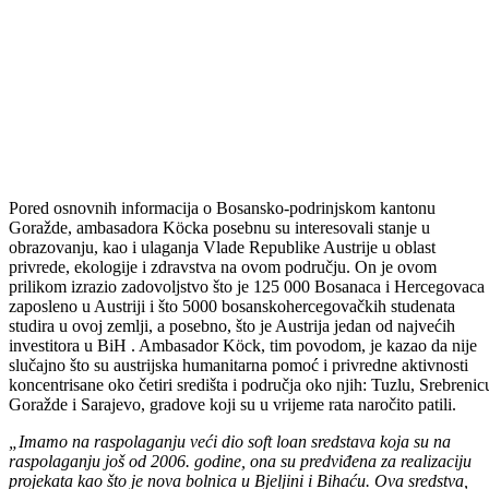
Pored osnovnih informacija o Bosansko-podrinjskom kantonu
Goražde, ambasadora Köcka posebnu su interesovali stanje u
obrazovanju, kao i ulaganja Vlade Republike Austrije u oblast
privrede, ekologije i zdravstva na ovom području. On je ovom
prilikom izrazio zadovoljstvo što je 125 000 Bosanaca i Hercegovaca
zaposleno u Austriji i što 5000 bosanskohercegovačkih studenata
studira u ovoj zemlji, a posebno, što je Austrija jedan od najvećih
investitora u BiH . Ambasador Köck, tim povodom, je kazao da nije
slučajno što su austrijska humanitarna pomoć i privredne aktivnosti
koncentrisane oko četiri središta i područja oko njih: Tuzlu, Srebrenic
Goražde i Sarajevo, gradove koji su u vrijeme rata naročito patili.