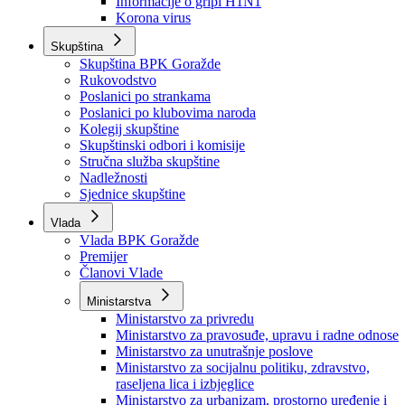
Izvještajno prognozna služba Ministarstva privrede
Izvještaj o radu
Izvještaj OC Uprave
Informacije o gripi H1N1
Korona virus
Skupština
Skupština BPK Goražde
Rukovodstvo
Poslanici po strankama
Poslanici po klubovima naroda
Kolegij skupštine
Skupštinski odbori i komisije
Stručna služba skupštine
Nadležnosti
Sjednice skupštine
Vlada
Vlada BPK Goražde
Premijer
Članovi Vlade
Ministarstva
Ministarstvo za privredu
Ministarstvo za pravosuđe, upravu i radne odnose
Ministarstvo za unutrašnje poslove