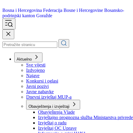
Bosna i Hercegovina
Federacija Bosne i Hercegovine
Bosansko-
podrinjski kanton Goražde
Aktuelno
Sve vijesti
Izdvojeno
Najave
Konkursi i oglasi
Javni pozivi
Javne nabavke
Dnevni izvještaj MUP-a
Obavještenja i izvještaji
Obavještenja Vlade