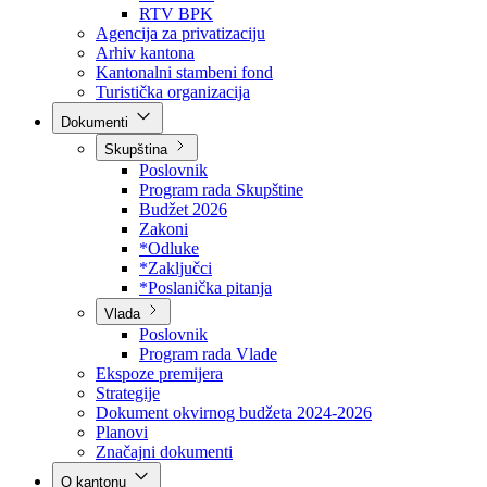
Direkcija za šumarstvo
Javna preduzeća
BPK šume
RTV BPK
Agencija za privatizaciju
Arhiv kantona
Kantonalni stambeni fond
Turistička organizacija
Dokumenti
Skupština
Poslovnik
Program rada Skupštine
Budžet 2026
Zakoni
*Odluke
*Zaključci
*Poslanička pitanja
Vlada
Poslovnik
Program rada Vlade
Ekspoze premijera
Strategije
Dokument okvirnog budžeta 2024-2026