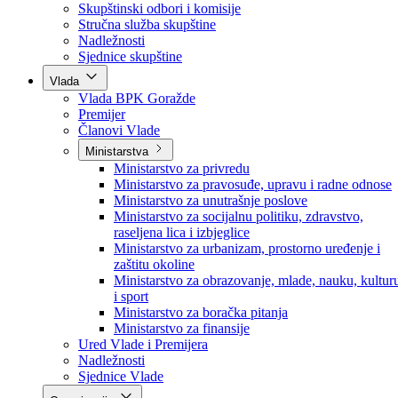
Poslanici po strankama
Poslanici po klubovima naroda
Kolegij skupštine
Skupštinski odbori i komisije
Stručna služba skupštine
Nadležnosti
Sjednice skupštine
Vlada
Vlada BPK Goražde
Premijer
Članovi Vlade
Ministarstva
Ministarstvo za privredu
Ministarstvo za pravosuđe, upravu i radne odnose
Ministarstvo za unutrašnje poslove
Ministarstvo za socijalnu politiku, zdravstvo,
raseljena lica i izbjeglice
Ministarstvo za urbanizam, prostorno uređenje i
zaštitu okoline
Ministarstvo za obrazovanje, mlade, nauku, kultur
i sport
Ministarstvo za boračka pitanja
Ministarstvo za finansije
Ured Vlade i Premijera