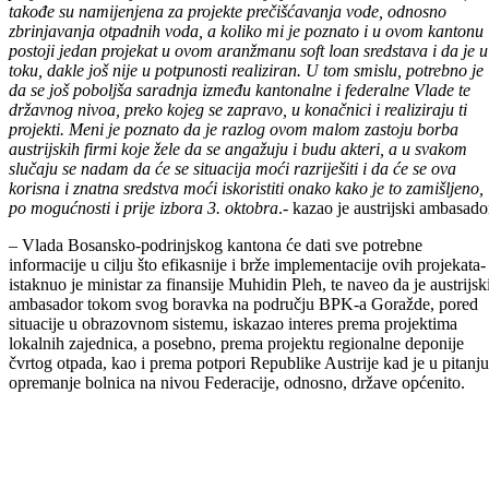
„Imamo na raspolaganju veći dio soft loan sredstava koja su na
raspolaganju još od 2006. godine, ona su predviđena za realizaciju
projekata kao što je nova bolnica u Bjeljini i Bihaću. Ova sredstva,
takođe su namijenjena za projekte prečišćavanja vode, odnosno
zbrinjavanja otpadnih voda, a koliko mi je poznato i u ovom kantonu
postoji jedan projekat u ovom aranžmanu soft loan sredstava i da je u
toku, dakle još nije u potpunosti realiziran. U tom smislu, potrebno je
da se još poboljša saradnja između kantonalne i federalne Vlade te
državnog nivoa, preko kojeg se zapravo, u konačnici i realiziraju ti
projekti. Meni je poznato da je razlog ovom malom zastoju borba
austrijskih firmi koje žele da se angažuju i budu akteri, a u svakom
slučaju se nadam da će se situacija moći razriješiti i da će se ova
korisna i znatna sredstva moći iskoristiti onako kako je to zamišljeno,
po mogućnosti i prije izbora 3. oktobra
.- kazao je austrijski ambasado
– Vlada Bosansko-podrinjskog kantona će dati sve potrebne
informacije u cilju što efikasnije i brže implementacije ovih projekata-
istaknuo je ministar za finansije Muhidin Pleh, te naveo da je austrijsk
ambasador tokom svog boravka na području BPK-a Goražde, pored
situacije u obrazovnom sistemu, iskazao interes prema projektima
lokalnih zajednica, a posebno, prema projektu regionalne deponije
čvrtog otpada, kao i prema potpori Republike Austrije kad je u pitanju
opremanje bolnica na nivou Federacije, odnosno, države općenito.