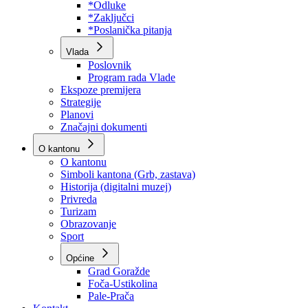
Program rada Skupštine
Budžet 2026
Zakoni
*Odluke
*Zaključci
*Poslanička pitanja
Vlada
Poslovnik
Program rada Vlade
Ekspoze premijera
Strategije
Planovi
Značajni dokumenti
O kantonu
O kantonu
Simboli kantona (Grb, zastava)
Historija (digitalni muzej)
Privreda
Turizam
Obrazovanje
Sport
Općine