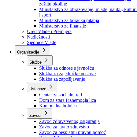
Ministarstvo za socijalnu politiku, zdravstvo,
raseljena lica i izbjeglice
Ministarstvo za urbanizam, prostorno uređenje i
zaštitu okoline
Ministarstvo za obrazovanje, mlade, nauku, kultur
i sport
Ministarstvo za boračka pitanja
Ministarstvo za finansije
Ured Vlade i Premijera
Nadležnosti
Sjednice Vlade
Organizacije
Službe
Služba za odnose s javnošću
Služba za zajedničke poslove
Služba za zapošljavanje
Ustanove
Centar za socijalni rad
Dom za stara i iznemogla lica
Kantonalna bolnica
Zavodi