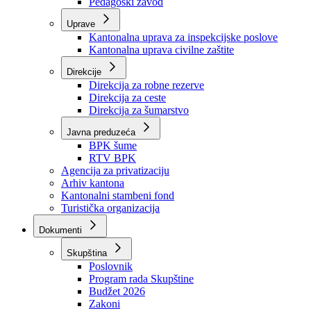
Zavod zdravstvenog osiguranja
Zavod za javno zdravstvo
Zavod za besplatnu pravnu pomoć
Pedagoški zavod
Uprave
Kantonalna uprava za inspekcijske poslove
Kantonalna uprava civilne zaštite
Direkcije
Direkcija za robne rezerve
Direkcija za ceste
Direkcija za šumarstvo
Javna preduzeća
BPK šume
RTV BPK
Agencija za privatizaciju
Arhiv kantona
Kantonalni stambeni fond
Turistička organizacija
Dokumenti
Skupština
Poslovnik