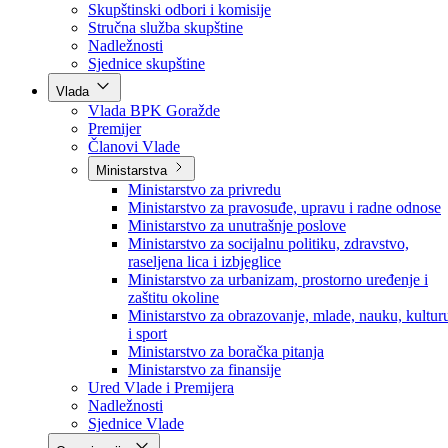
Poslanici po strankama
Poslanici po klubovima naroda
Kolegij skupštine
Skupštinski odbori i komisije
Stručna služba skupštine
Nadležnosti
Sjednice skupštine
Vlada
Vlada BPK Goražde
Premijer
Članovi Vlade
Ministarstva
Ministarstvo za privredu
Ministarstvo za pravosuđe, upravu i radne odnose
Ministarstvo za unutrašnje poslove
Ministarstvo za socijalnu politiku, zdravstvo,
raseljena lica i izbjeglice
Ministarstvo za urbanizam, prostorno uređenje i
zaštitu okoline
Ministarstvo za obrazovanje, mlade, nauku, kultur
i sport
Ministarstvo za boračka pitanja
Ministarstvo za finansije
Ured Vlade i Premijera