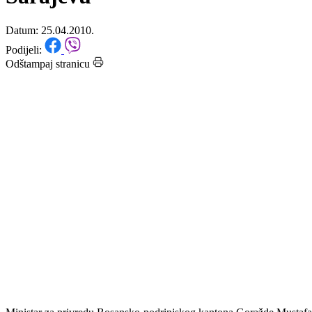
UN za Bosnu i Hercegovinu u
Sarajevu
Datum: 25.04.2010.
Podijeli:
Odštampaj stranicu