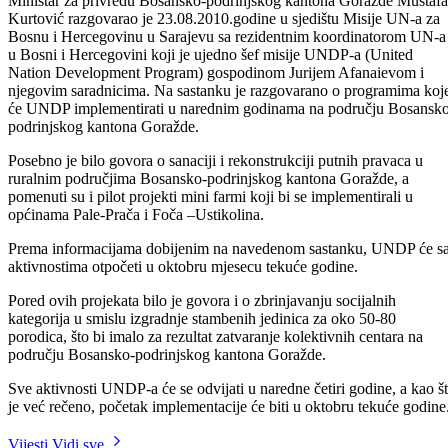
Ministar za privredu Bosansko-podrinjskog kantona Goražde Mustafa
Kurtović razgovarao je 23.08.2010.godine u sjedištu Misije UN-a za
Bosnu i Hercegovinu u Sarajevu sa rezidentnim koordinatorom UN-a
u Bosni i Hercegovini koji je ujedno šef misije UNDP-a (United
Nation Development Program) gospodinom Jurijem Afanaievom i
njegovim saradnicima. Na sastanku je razgovarano o programima koj
će UNDP implementirati u narednim godinama na području Bosansk
podrinjskog kantona Goražde.
Posebno je bilo govora o sanaciji i rekonstrukciji putnih pravaca u
ruralnim područjima Bosansko-podrinjskog kantona Goražde, a
pomenuti su i pilot projekti mini farmi koji bi se implementirali u
općinama Pale-Prača i Foča –Ustikolina.
Prema informacijama dobijenim na navedenom sastanku, UNDP će s
aktivnostima otpočeti u oktobru mjesecu tekuće godine.
Pored ovih projekata bilo je govora i o zbrinjavanju socijalnih
kategorija u smislu izgradnje stambenih jedinica za oko 50-80
porodica, što bi imalo za rezultat zatvaranje kolektivnih centara na
području Bosansko-podrinjskog kantona Goražde.
Sve aktivnosti UNDP-a će se odvijati u naredne četiri godine, a kao š