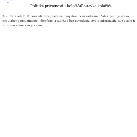
Održana 10. redovna sjednica Kantonalnog štaba civilne zaštite BPK
Goražde
04.08.2026