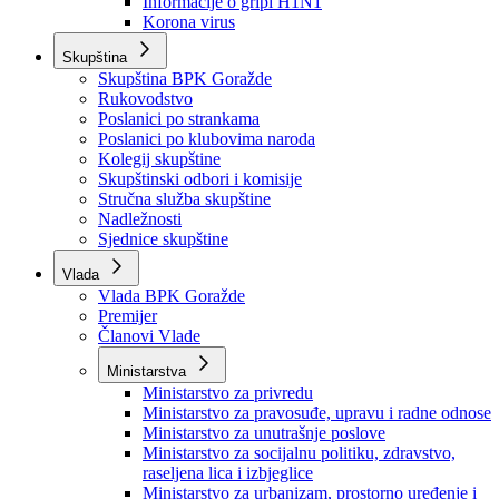
Izvještajno prognozna služba Ministarstva privrede
Izvještaj o radu
Izvještaj OC Uprave
Informacije o gripi H1N1
Korona virus
Skupština
Skupština BPK Goražde
Rukovodstvo
Poslanici po strankama
Poslanici po klubovima naroda
Kolegij skupštine
Skupštinski odbori i komisije
Stručna služba skupštine
Nadležnosti
Sjednice skupštine
Vlada
Vlada BPK Goražde
Premijer
Članovi Vlade
Ministarstva
Ministarstvo za privredu
Ministarstvo za pravosuđe, upravu i radne odnose
Ministarstvo za unutrašnje poslove