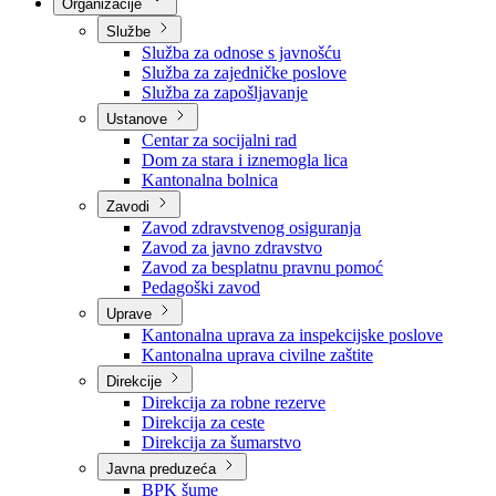
Nadležnosti
Sjednice Vlade
Organizacije
Službe
Služba za odnose s javnošću
Služba za zajedničke poslove
Služba za zapošljavanje
Ustanove
Centar za socijalni rad
Dom za stara i iznemogla lica
Kantonalna bolnica
Zavodi
Zavod zdravstvenog osiguranja
Zavod za javno zdravstvo
Zavod za besplatnu pravnu pomoć
Pedagoški zavod
Uprave
Kantonalna uprava za inspekcijske poslove
Kantonalna uprava civilne zaštite
Direkcije
Direkcija za robne rezerve
Direkcija za ceste