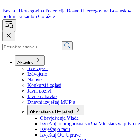
Bosna i Hercegovina
Federacija Bosne i Hercegovine
Bosansko-
podrinjski kanton Goražde
Aktuelno
Sve vijesti
Izdvojeno
Najave
Konkursi i oglasi
Javni pozivi
Javne nabavke
Dnevni izvještaj MUP-a
Obavještenja i izvještaji
Obavještenja Vlade