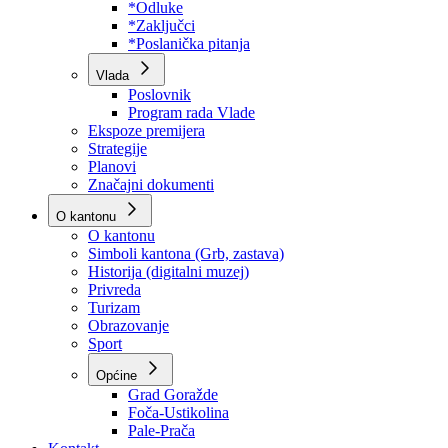
Program rada Skupštine
Budžet 2026
Zakoni
*Odluke
*Zaključci
*Poslanička pitanja
Vlada
Poslovnik
Program rada Vlade
Ekspoze premijera
Strategije
Planovi
Značajni dokumenti
O kantonu
O kantonu
Simboli kantona (Grb, zastava)
Historija (digitalni muzej)
Privreda
Turizam
Obrazovanje
Sport
Općine