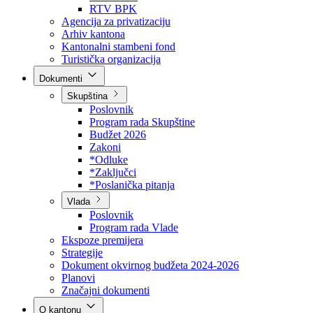
Direkcija za šumarstvo
Javna preduzeća
BPK šume
RTV BPK
Agencija za privatizaciju
Arhiv kantona
Kantonalni stambeni fond
Turistička organizacija
Dokumenti
Skupština
Poslovnik
Program rada Skupštine
Budžet 2026
Zakoni
*Odluke
*Zaključci
*Poslanička pitanja
Vlada
Poslovnik
Program rada Vlade
Ekspoze premijera
Strategije
Dokument okvirnog budžeta 2024-2026