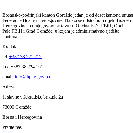
Potpisan ugovor o realizaciji projekta „Izvođenje radova na sanaciji i
rekonstrukciji prostorija Kulturno-umjetničkog društva „Azot“
Vitkovići“
05.08.2026