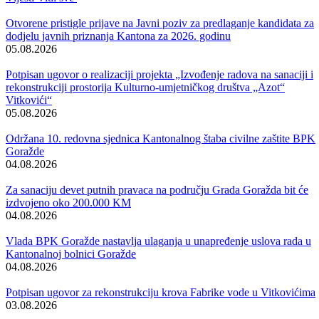
je već rečeno, početak implementacije će biti u oktobru tekuće godine
Vijesti
Vidi sve
Otvorene pristigle prijave na Javni poziv za predlaganje kandidata za
dodjelu javnih priznanja Kantona za 2026. godinu
05.08.2026