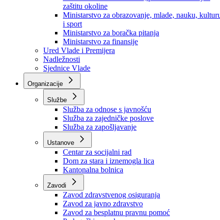
Ministarstvo za socijalnu politiku, zdravstvo,
raseljena lica i izbjeglice
Ministarstvo za urbanizam, prostorno uređenje i
zaštitu okoline
Ministarstvo za obrazovanje, mlade, nauku, kultur
i sport
Ministarstvo za boračka pitanja
Ministarstvo za finansije
Ured Vlade i Premijera
Nadležnosti
Sjednice Vlade
Organizacije
Službe
Služba za odnose s javnošću
Služba za zajedničke poslove
Služba za zapošljavanje
Ustanove
Centar za socijalni rad
Dom za stara i iznemogla lica
Kantonalna bolnica
Zavodi