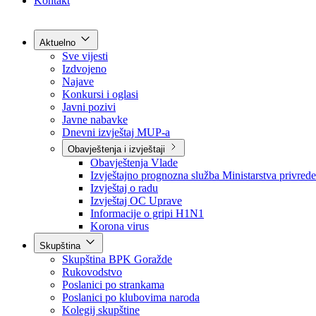
Grad Goražde
Foča-Ustikolina
Pale-Prača
Kontakt
Aktuelno
Sve vijesti
Izdvojeno
Najave
Konkursi i oglasi
Javni pozivi
Javne nabavke
Dnevni izvještaj MUP-a
Obavještenja i izvještaji
Obavještenja Vlade
Izvještajno prognozna služba Ministarstva privrede
Izvještaj o radu
Izvještaj OC Uprave
Informacije o gripi H1N1
Korona virus
Skupština
Skupština BPK Goražde
Rukovodstvo