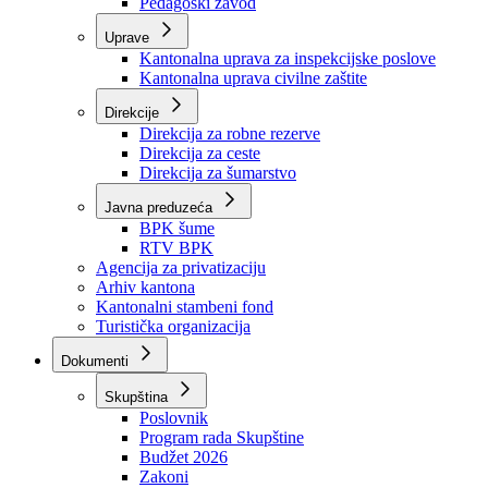
Zavod zdravstvenog osiguranja
Zavod za javno zdravstvo
Zavod za besplatnu pravnu pomoć
Pedagoški zavod
Uprave
Kantonalna uprava za inspekcijske poslove
Kantonalna uprava civilne zaštite
Direkcije
Direkcija za robne rezerve
Direkcija za ceste
Direkcija za šumarstvo
Javna preduzeća
BPK šume
RTV BPK
Agencija za privatizaciju
Arhiv kantona
Kantonalni stambeni fond
Turistička organizacija
Dokumenti
Skupština
Poslovnik