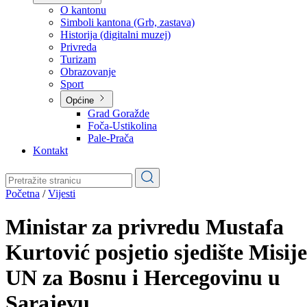
Planovi
Značajni dokumenti
O kantonu
O kantonu
Simboli kantona (Grb, zastava)
Historija (digitalni muzej)
Privreda
Turizam
Obrazovanje
Sport
Općine
Grad Goražde
Foča-Ustikolina
Pale-Prača
Kontakt
Početna
/
Vijesti
Ministar za privredu Mustafa
Kurtović posjetio sjedište Misije