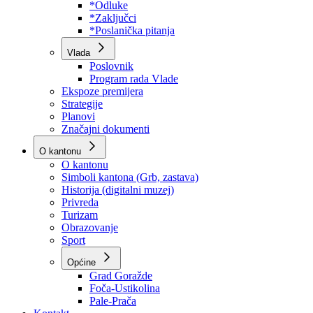
Program rada Skupštine
Budžet 2026
Zakoni
*Odluke
*Zaključci
*Poslanička pitanja
Vlada
Poslovnik
Program rada Vlade
Ekspoze premijera
Strategije
Planovi
Značajni dokumenti
O kantonu
O kantonu
Simboli kantona (Grb, zastava)
Historija (digitalni muzej)
Privreda
Turizam
Obrazovanje
Sport
Općine