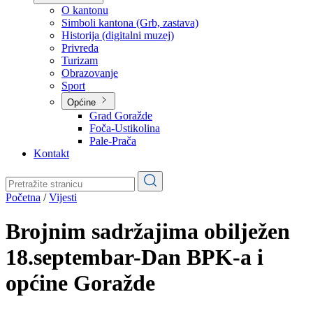
Planovi
Značajni dokumenti
O kantonu
O kantonu
Simboli kantona (Grb, zastava)
Historija (digitalni muzej)
Privreda
Turizam
Obrazovanje
Sport
Općine
Grad Goražde
Foča-Ustikolina
Pale-Prača
Kontakt
Početna
/
Vijesti
Brojnim sadržajima obilježen
18.septembar-Dan BPK-a i