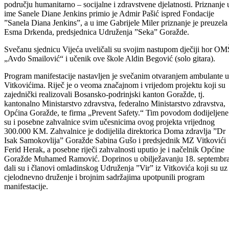
Javno priznanje „Prijatelj-prijateljica općine Goražde“ dodijeljeno je:
Saneli Diani Jenkins – za izuzetan doprinos na području humanitarno
socijalne djelatnosti i Gabrijeli Miler – za izuzetan doprinos na
području humanitarno – socijalne i zdravstvene djelatnosti. Priznanje 
ime Sanele Diane Jenkins primio je Admir Pašić ispred Fondacije
”Sanela Diana Jenkins”, a u ime Gabrijele Miler priznanje je preuzela
Esma Drkenda, predsjednica Udruženja ”Seka” Goražde.
Svečanu sjednicu Vijeća uveličali su svojim nastupom dječiji hor OM
„Avdo Smailović“ i učenik ove škole Aldin Begović (solo gitara).
Program manifestacije nastavljen je svečanim otvaranjem ambulante u
Vitkovićima. Riječ je o veoma značajnom i vrijedom projektu koji su
zajednički realizovali Bosansko-podrinjski kanton Goražde, tj.
kantonalno Ministarstvo zdravstva, federalno Ministarstvo zdravstva,
Općina Goražde, te firma „Prevent Safety.“ Tim povodom dodijeljene
su i posebne zahvalnice svim učesnicima ovog projekta vrijednog
300.000 KM. Zahvalnice je dodijelila direktorica Doma zdravlja ”Dr
Isak Samokovlija” Goražde Sabina Gušo i predsjednik MZ Vitkovići
Ferid Herak, a posebne riječi zahvalnosti uputio je i načelnik Općine
Goražde Muhamed Ramović. Doprinos u obilježavanju 18. septembr
dali su i članovi omladinskog Udruženja ”Vir” iz Vitkovića koji su uz
cjelodnevno druženje i brojnim sadržajima upotpunili program
manifestacije.