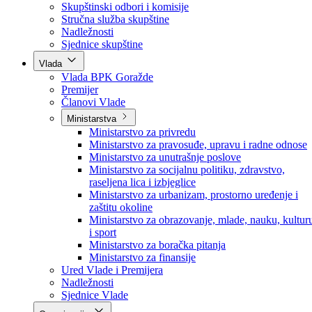
Poslanici po strankama
Poslanici po klubovima naroda
Kolegij skupštine
Skupštinski odbori i komisije
Stručna služba skupštine
Nadležnosti
Sjednice skupštine
Vlada
Vlada BPK Goražde
Premijer
Članovi Vlade
Ministarstva
Ministarstvo za privredu
Ministarstvo za pravosuđe, upravu i radne odnose
Ministarstvo za unutrašnje poslove
Ministarstvo za socijalnu politiku, zdravstvo,
raseljena lica i izbjeglice
Ministarstvo za urbanizam, prostorno uređenje i
zaštitu okoline
Ministarstvo za obrazovanje, mlade, nauku, kultur
i sport
Ministarstvo za boračka pitanja
Ministarstvo za finansije
Ured Vlade i Premijera