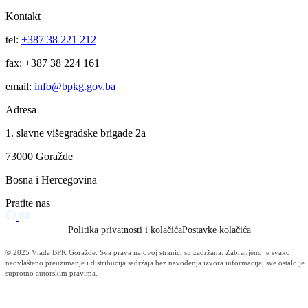
Vlada BPK Goražde podržala realizaciju projekta sanacije klizišta na
regionalnom putu Ilovača – Brzača: Slijedi potpisivanje ugovora čija j
vrijednost 422.971 KM
06.08.2026