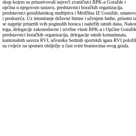
Na spomen obilježju ”Goražde braniocima grada” održan je centralni
skup kojem su prisustvovali najveći zvaničnici BPK-a Goražde i
općina u njegovom sastavu, predstavnici boračkih organizacija,
predstavnici goraždanskog muftijstva i Medžlisa IZ Goražde, ustanov
i preduzeća. Uz intoniranje državne himne i učenjem fatihe, prisutni s
se najprije prisjetili svih poginulih boraca i najtežih ratnih dana. Nako
toga, delegacije zakonodavne i izvršne vlasti BPK-a i Općine Goražd
predstavnici boračkih organizacija, delegacije ratnih komadanata,
kantonalnih saveza RVI, učesnika Sedmih sportskih igara RVI položi
su cvijeće na spomen obilježje u čast svim braniocima ovog grada.