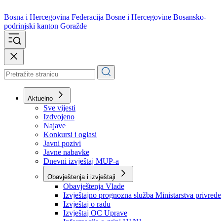
Bosna i Hercegovina
Federacija Bosne i Hercegovine
Bosansko-
podrinjski kanton Goražde
Aktuelno
Sve vijesti
Izdvojeno
Najave
Konkursi i oglasi
Javni pozivi
Javne nabavke
Dnevni izvještaj MUP-a
Obavještenja i izvještaji
Obavještenja Vlade