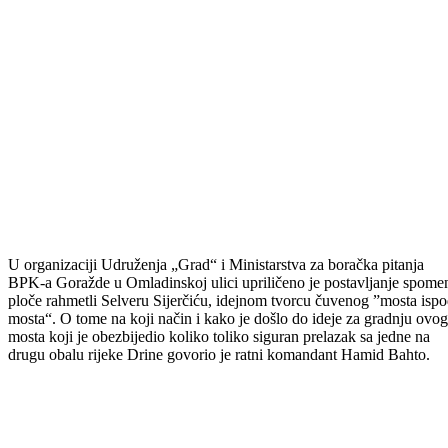
U organizaciji Udruženja „Grad“ i Ministarstva za boračka pitanja
BPK-a Goražde u Omladinskoj ulici upriličeno je postavljanje spome
ploče rahmetli Selveru Sijerčiću, idejnom tvorcu čuvenog ”mosta isp
mosta“. O tome na koji način i kako je došlo do ideje za gradnju ovog
mosta koji je obezbijedio koliko toliko siguran prelazak sa jedne na
drugu obalu rijeke Drine govorio je ratni komandant Hamid Bahto.