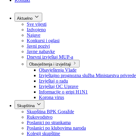
Grad Goražde
Foča-Ustikolina
Pale-Prača
Kontakt
Aktuelno
Sve vijesti
Izdvojeno
Najave
Konkursi i oglasi
Javni pozivi
Javne nabavke
Dnevni izvještaj MUP-a
Obavještenja i izvještaji
Obavještenja Vlade
Izvještajno prognozna služba Ministarstva privrede
Izvještaj o radu
Izvještaj OC Uprave
Informacije o gripi H1N1
Korona virus
Skupština
Skupština BPK Goražde
Rukovodstvo