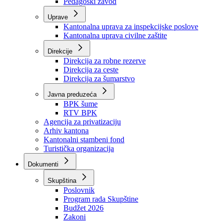
Zavod zdravstvenog osiguranja
Zavod za javno zdravstvo
Zavod za besplatnu pravnu pomoć
Pedagoški zavod
Uprave
Kantonalna uprava za inspekcijske poslove
Kantonalna uprava civilne zaštite
Direkcije
Direkcija za robne rezerve
Direkcija za ceste
Direkcija za šumarstvo
Javna preduzeća
BPK šume
RTV BPK
Agencija za privatizaciju
Arhiv kantona
Kantonalni stambeni fond
Turistička organizacija
Dokumenti
Skupština
Poslovnik