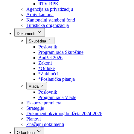
Direkcija za šumarstvo
Javna preduzeća
BPK šume
RTV BPK
Agencija za privatizaciju
Arhiv kantona
Kantonalni stambeni fond
Turistička organizacija
Dokumenti
Skupština
Poslovnik
Program rada Skupštine
Budžet 2026
Zakoni
*Odluke
*Zaključci
*Poslanička pitanja
Vlada
Poslovnik
Program rada Vlade
Ekspoze premijera
Strategije
Dokument okvirnog budžeta 2024-2026