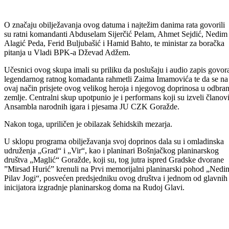
O značaju obilježavanja ovog datuma i najtežim danima rata govorili
su ratni komandanti Abduselam Sijerčić Pelam, Ahmet Sejdić, Nedim
Alagić Peda, Ferid Buljubašić i Hamid Bahto, te ministar za boračka
pitanja u Vladi BPK-a Dževad Adžem.
Učesnici ovog skupa imali su priliku da poslušaju i audio zapis govor
legendarnog ratnog komadanta rahmetli Zaima Imamovića te da se na
ovaj način prisjete ovog velikog heroja i njegovog doprinosa u odbran
zemlje. Centralni skup upotpunio je i performans koji su izveli članov
Ansambla narodnih igara i pjesama JU CZK Goražde.
Nakon toga, upriličen je obilazak šehidskih mezarja.
U sklopu programa obilježavanja svoj doprinos dala su i omladinska
udruženja „Grad“ i „Vir“, kao i planinari Bošnjačkog planinarskog
društva „Maglić“ Goražde, koji su, tog jutra ispred Gradske dvorane
”Mirsad Hurić” krenuli na Prvi memorijalni planinarski pohod „Nedi
Pilav Jogi“, posvećen predsjedniku ovog društva i jednom od glavnih
inicijatora izgradnje planinarskog doma na Rudoj Glavi.