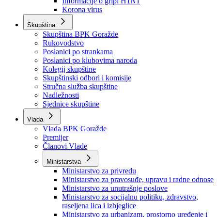
Izvještajno prognozna služba Ministarstva privrede
Izvještaj o radu
Izvještaj OC Uprave
Informacije o gripi H1N1
Korona virus
Skupština
Skupština BPK Goražde
Rukovodstvo
Poslanici po strankama
Poslanici po klubovima naroda
Kolegij skupštine
Skupštinski odbori i komisije
Stručna služba skupštine
Nadležnosti
Sjednice skupštine
Vlada
Vlada BPK Goražde
Premijer
Članovi Vlade
Ministarstva
Ministarstvo za privredu
Ministarstvo za pravosuđe, upravu i radne odnose
Ministarstvo za unutrašnje poslove