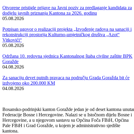
Održana 50. redovna sjednica Komisije za sigurnost
06.08.2026