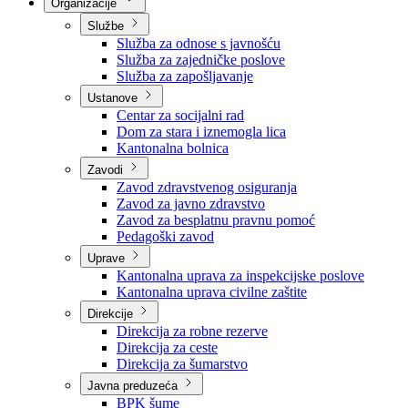
Nadležnosti
Sjednice Vlade
Organizacije
Službe
Služba za odnose s javnošću
Služba za zajedničke poslove
Služba za zapošljavanje
Ustanove
Centar za socijalni rad
Dom za stara i iznemogla lica
Kantonalna bolnica
Zavodi
Zavod zdravstvenog osiguranja
Zavod za javno zdravstvo
Zavod za besplatnu pravnu pomoć
Pedagoški zavod
Uprave
Kantonalna uprava za inspekcijske poslove
Kantonalna uprava civilne zaštite
Direkcije
Direkcija za robne rezerve
Direkcija za ceste