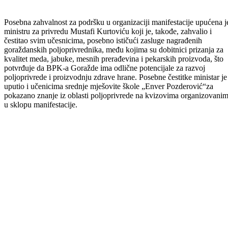
Posebna zahvalnost za podršku u organizaciji manifestacije upućena j
ministru za privredu Mustafi Kurtoviću koji je, takođe, zahvalio i
čestitao svim učesnicima, posebno ističući zasluge nagrađenih
goraždanskih poljoprivrednika, među kojima su dobitnici prizanja za
kvalitet meda, jabuke, mesnih prerađevina i pekarskih proizvoda, što
potvrđuje da BPK-a Goražde ima odlične potencijale za razvoj
poljoprivrede i proizvodnju zdrave hrane. Posebne čestitke ministar je
uputio i učenicima srednje mješovite škole „Enver Pozderović“za
pokazano znanje iz oblasti poljoprivrede na kvizovima organizovani
u sklopu manifestacije.