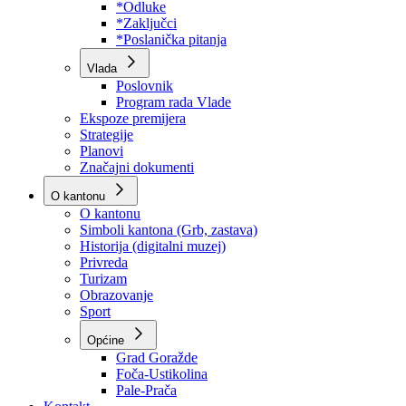
Program rada Skupštine
Budžet 2026
Zakoni
*Odluke
*Zaključci
*Poslanička pitanja
Vlada
Poslovnik
Program rada Vlade
Ekspoze premijera
Strategije
Planovi
Značajni dokumenti
O kantonu
O kantonu
Simboli kantona (Grb, zastava)
Historija (digitalni muzej)
Privreda
Turizam
Obrazovanje
Sport
Općine