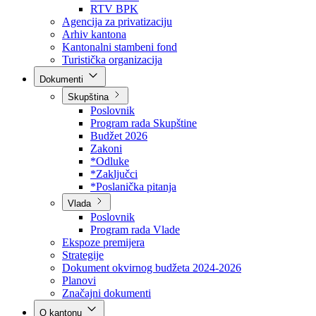
Direkcija za šumarstvo
Javna preduzeća
BPK šume
RTV BPK
Agencija za privatizaciju
Arhiv kantona
Kantonalni stambeni fond
Turistička organizacija
Dokumenti
Skupština
Poslovnik
Program rada Skupštine
Budžet 2026
Zakoni
*Odluke
*Zaključci
*Poslanička pitanja
Vlada
Poslovnik
Program rada Vlade
Ekspoze premijera
Strategije
Dokument okvirnog budžeta 2024-2026