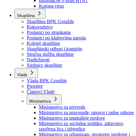
Izvještajno prognozna služba Ministarstva privrede
Izvještaj o radu
Izvještaj OC Uprave
Informacije o gripi H1N1
Korona virus
Skupština
Skupština BPK Goražde
Rukovodstvo
Poslanici po strankama
Poslanici po klubovima naroda
Kolegij skupštine
Skupštinski odbori i komisije
Stručna služba skupštine
Nadležnosti
Sjednice skupštine
Vlada
Vlada BPK Goražde
Premijer
Članovi Vlade
Ministarstva
Ministarstvo za privredu
Ministarstvo za pravosuđe, upravu i radne odnose
Ministarstvo za unutrašnje poslove