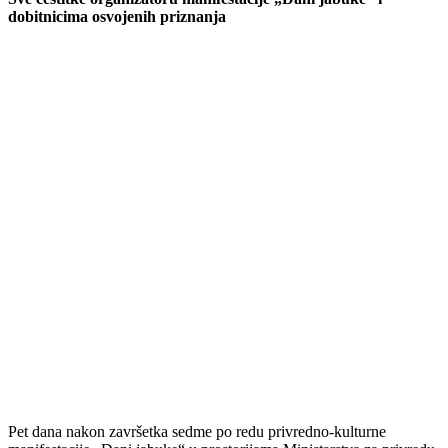
Podijeli:
Odštampaj stranicu
Sve čestitke organizatoru manifestacije „Dani jabuke“ i
dobitnicima osvojenih priznanja