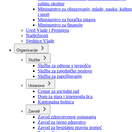
Ministarstvo za socijalnu politiku, zdravstvo,
raseljena lica i izbjeglice
Ministarstvo za urbanizam, prostorno uređenje i
zaštitu okoline
Ministarstvo za obrazovanje, mlade, nauku, kultur
i sport
Ministarstvo za boračka pitanja
Ministarstvo za finansije
Ured Vlade i Premijera
Nadležnosti
Sjednice Vlade
Organizacije
Službe
Služba za odnose s javnošću
Služba za zajedničke poslove
Služba za zapošljavanje
Ustanove
Centar za socijalni rad
Dom za stara i iznemogla lica
Kantonalna bolnica
Zavodi