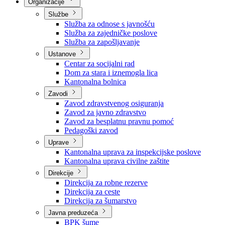
Nadležnosti
Sjednice Vlade
Organizacije
Službe
Služba za odnose s javnošću
Služba za zajedničke poslove
Služba za zapošljavanje
Ustanove
Centar za socijalni rad
Dom za stara i iznemogla lica
Kantonalna bolnica
Zavodi
Zavod zdravstvenog osiguranja
Zavod za javno zdravstvo
Zavod za besplatnu pravnu pomoć
Pedagoški zavod
Uprave
Kantonalna uprava za inspekcijske poslove
Kantonalna uprava civilne zaštite
Direkcije
Direkcija za robne rezerve
Direkcija za ceste