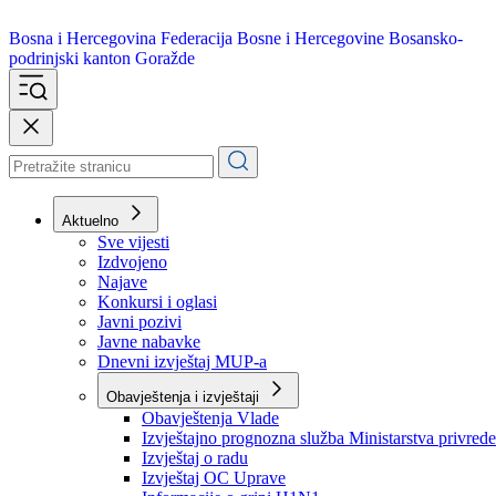
Bosna i Hercegovina
Federacija Bosne i Hercegovine
Bosansko-
podrinjski kanton Goražde
Aktuelno
Sve vijesti
Izdvojeno
Najave
Konkursi i oglasi
Javni pozivi
Javne nabavke
Dnevni izvještaj MUP-a
Obavještenja i izvještaji
Obavještenja Vlade