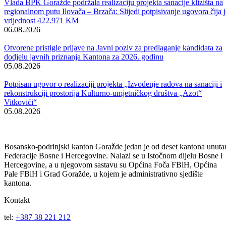
Obavijest korisnicima socijalnih davanja i boračke egzistencijalne
naknade u BPK Goražde
07.08.2026