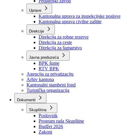
Zavod zdravstvenog osiguranja
Zavod za javno zdravstvo
Zavod za besplatnu pravnu pomoć
Pedagoški zavod
Uprave
Kantonalna uprava za inspekcijske poslove
Kantonalna uprava civilne zaštite
Direkcije
Direkcija za robne rezerve
Direkcija za ceste
Direkcija za šumarstvo
Javna preduzeća
BPK šume
RTV BPK
Agencija za privatizaciju
Arhiv kantona
Kantonalni stambeni fond
Turistička organizacija
Dokumenti
Skupština
Poslovnik