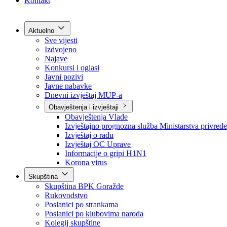
Grad Goražde
Foča-Ustikolina
Pale-Prača
Kontakt
Aktuelno
Sve vijesti
Izdvojeno
Najave
Konkursi i oglasi
Javni pozivi
Javne nabavke
Dnevni izvještaj MUP-a
Obavještenja i izvještaji
Obavještenja Vlade
Izvještajno prognozna služba Ministarstva privrede
Izvještaj o radu
Izvještaj OC Uprave
Informacije o gripi H1N1
Korona virus
Skupština
Skupština BPK Goražde
Rukovodstvo