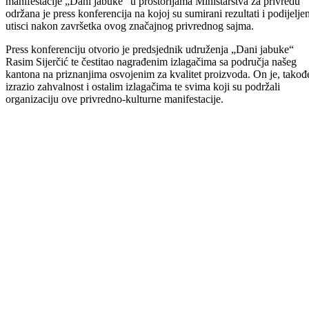
Pet dana nakon završetka sedme po redu privredno-kulturne
manifestacije „Dani jabuke“ u prostorijama Ministarstva za privredu
održana je press konferencija na kojoj su sumirani rezultati i podijeljen
utisci nakon završetka ovog značajnog privrednog sajma.
Press konferenciju otvorio je predsjednik udruženja „Dani jabuke“
Rasim Sijerčić te čestitao nagrađenim izlagačima sa područja našeg
kantona na priznanjima osvojenim za kvalitet proizvoda. On je, takođ
izrazio zahvalnost i ostalim izlagačima te svima koji su podržali
organizaciju ove privredno-kulturne manifestacije.