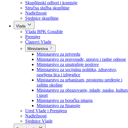
Poslanici po strankama
Poslanici po klubovima naroda
Kolegij skupštine
Skupštinski odbori i komisije
Stručna služba skupštine
Nadležnosti
Sjednice skupštine
Vlada
Vlada BPK Goražde
Premijer
Članovi Vlade
Ministarstva
Ministarstvo za privredu
Ministarstvo za pravosuđe, upravu i radne odnose
Ministarstvo za unutrašnje poslove
Ministarstvo za socijalnu politiku, zdravstvo,
raseljena lica i izbjeglice
Ministarstvo za urbanizam, prostorno uređenje i
zaštitu okoline
Ministarstvo za obrazovanje, mlade, nauku, kultur
i sport
Ministarstvo za boračka pitanja
Ministarstvo za finansije
Ured Vlade i Premijera