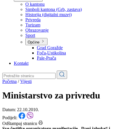
Planovi
Značajni dokumenti
O kantonu
O kantonu
Simboli kantona (Grb, zastava)
Historija (digitalni muzej)
Privreda
Turizam
Obrazovanje
Sport
Općine
Grad Goražde
Foča-Ustikolina
Pale-Prača
Kontakt
Početna
/
Vijesti
Ministarstvo za privredu
Datum: 22.10.2010.