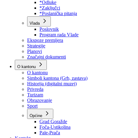
Program rada Skupštine
Budžet 2026
Zakoni
*Odluke
*Zaključci
*Poslanička pitanja
Vlada
Poslovnik
Program rada Vlade
Ekspoze premijera
Strategije
Planovi
Značajni dokumenti
O kantonu
O kantonu
Simboli kantona (Grb, zastava)
Historija (digitalni muzej)
Privreda
Turizam
Obrazovanje
Sport
Općine