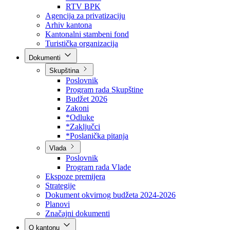
Direkcija za šumarstvo
Javna preduzeća
BPK šume
RTV BPK
Agencija za privatizaciju
Arhiv kantona
Kantonalni stambeni fond
Turistička organizacija
Dokumenti
Skupština
Poslovnik
Program rada Skupštine
Budžet 2026
Zakoni
*Odluke
*Zaključci
*Poslanička pitanja
Vlada
Poslovnik
Program rada Vlade
Ekspoze premijera
Strategije
Dokument okvirnog budžeta 2024-2026