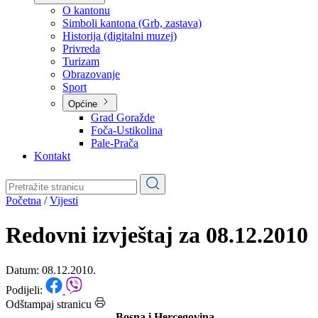
Planovi
Značajni dokumenti
O kantonu
O kantonu
Simboli kantona (Grb, zastava)
Historija (digitalni muzej)
Privreda
Turizam
Obrazovanje
Sport
Općine
Grad Goražde
Foča-Ustikolina
Pale-Prača
Kontakt
Početna
/
Vijesti
Redovni izvještaj za 08.12.2010
Datum: 08.12.2010.