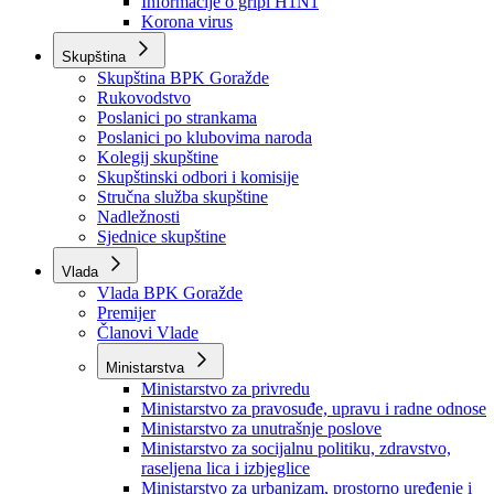
Izvještajno prognozna služba Ministarstva privrede
Izvještaj o radu
Izvještaj OC Uprave
Informacije o gripi H1N1
Korona virus
Skupština
Skupština BPK Goražde
Rukovodstvo
Poslanici po strankama
Poslanici po klubovima naroda
Kolegij skupštine
Skupštinski odbori i komisije
Stručna služba skupštine
Nadležnosti
Sjednice skupštine
Vlada
Vlada BPK Goražde
Premijer
Članovi Vlade
Ministarstva
Ministarstvo za privredu
Ministarstvo za pravosuđe, upravu i radne odnose
Ministarstvo za unutrašnje poslove