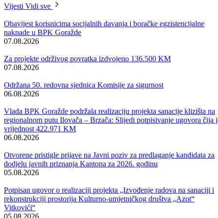
Civilna zaštita, dobrovoljno vatrogasno društvo i JKP Prača rade na
otklanjanju i saniranju posljedica od poplave i klizišta.
Vijesti
Vidi sve
Obavijest korisnicima socijalnih davanja i boračke egzistencijalne
naknade u BPK Goražde