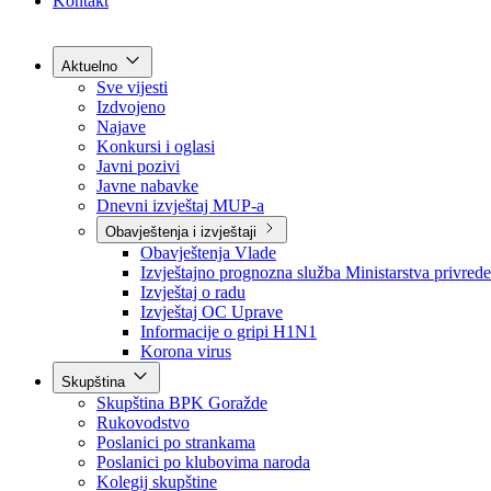
Grad Goražde
Foča-Ustikolina
Pale-Prača
Kontakt
Aktuelno
Sve vijesti
Izdvojeno
Najave
Konkursi i oglasi
Javni pozivi
Javne nabavke
Dnevni izvještaj MUP-a
Obavještenja i izvještaji
Obavještenja Vlade
Izvještajno prognozna služba Ministarstva privrede
Izvještaj o radu
Izvještaj OC Uprave
Informacije o gripi H1N1
Korona virus
Skupština
Skupština BPK Goražde
Rukovodstvo