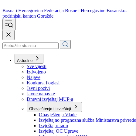
Bosna i Hercegovina
Federacija Bosne i Hercegovine
Bosansko-
podrinjski kanton Goražde
Aktuelno
Sve vijesti
Izdvojeno
Najave
Konkursi i oglasi
Javni pozivi
Javne nabavke
Dnevni izvještaj MUP-a
Obavještenja i izvještaji
Obavještenja Vlade