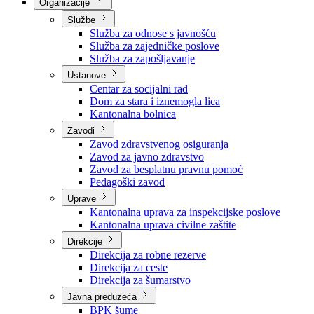
Nadležnosti
Sjednice Vlade
Organizacije
Službe
Služba za odnose s javnošću
Služba za zajedničke poslove
Služba za zapošljavanje
Ustanove
Centar za socijalni rad
Dom za stara i iznemogla lica
Kantonalna bolnica
Zavodi
Zavod zdravstvenog osiguranja
Zavod za javno zdravstvo
Zavod za besplatnu pravnu pomoć
Pedagoški zavod
Uprave
Kantonalna uprava za inspekcijske poslove
Kantonalna uprava civilne zaštite
Direkcije
Direkcija za robne rezerve
Direkcija za ceste