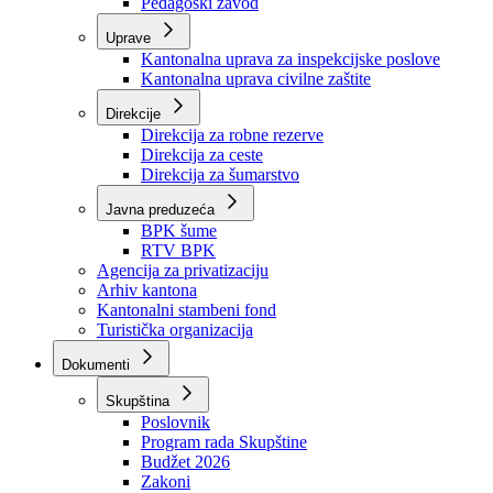
Zavod zdravstvenog osiguranja
Zavod za javno zdravstvo
Zavod za besplatnu pravnu pomoć
Pedagoški zavod
Uprave
Kantonalna uprava za inspekcijske poslove
Kantonalna uprava civilne zaštite
Direkcije
Direkcija za robne rezerve
Direkcija za ceste
Direkcija za šumarstvo
Javna preduzeća
BPK šume
RTV BPK
Agencija za privatizaciju
Arhiv kantona
Kantonalni stambeni fond
Turistička organizacija
Dokumenti
Skupština
Poslovnik