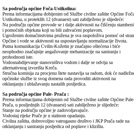
proglašenju stanja prirodne nesreće.
Dana 08.12.2010. godine počinju sa radom i preostale tri škole koje
nisu izvodile nastavu.
Sa područja općine Foča-Ustikolina:
Prema informacijama dobijenim od Službe civilne zaštite Općine Foč
Ustikolina, u proteklih 12 (dvanaest) sati zabilježeno je slijedeće:
Na području općine provode se i dalje aktivnosti na čišćenju stamben
i pomoćnih objekata koji su bili zahvaćeni poplavom.
Ugroženim domaćinstvima pružena je sva raspoloživa pomoć od stra
Općine i vode se aktivnosti na uspostavljanju normalizacije života.
Putna komunikacija Cvilin-Kožetin je značajno oštećena i biće
neophodno značajnije angažovanje mehanizacije na saniranju i
prohodnosti iste.
Vodosnabdijevanje stanovništva vodom i dalje se odvija sa
alternativnog izvorišta Kreča.
Stručna komisija za procjenu štete nastavlja sa radom, dok će nadležn
općinske službe iz svog domena rada provoditi aktivnosti na
otklanjanju i ublažavanju nastalih posljedica.
Sa područja općine Pale- Prača :
Prema informacijama dobijenim od Službe civilne zaštite Općine Pale
Prača, u posljednjih 12 (dvanaest) sati zabilježeno je slijedeće:
Stanje na području općine je zadovoljavajuće.
Vodostaj rijeke Prače je u stalnom opadanju.