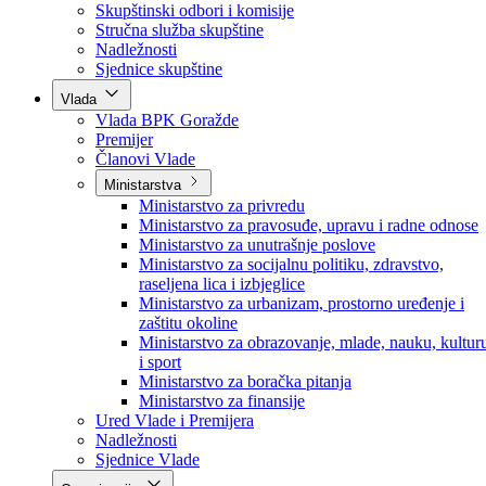
Poslanici po strankama
Poslanici po klubovima naroda
Kolegij skupštine
Skupštinski odbori i komisije
Stručna služba skupštine
Nadležnosti
Sjednice skupštine
Vlada
Vlada BPK Goražde
Premijer
Članovi Vlade
Ministarstva
Ministarstvo za privredu
Ministarstvo za pravosuđe, upravu i radne odnose
Ministarstvo za unutrašnje poslove
Ministarstvo za socijalnu politiku, zdravstvo,
raseljena lica i izbjeglice
Ministarstvo za urbanizam, prostorno uređenje i
zaštitu okoline
Ministarstvo za obrazovanje, mlade, nauku, kultur
i sport
Ministarstvo za boračka pitanja
Ministarstvo za finansije
Ured Vlade i Premijera