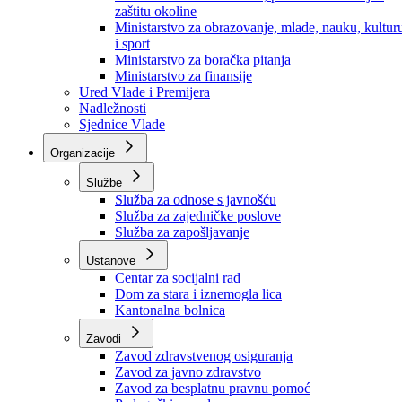
Ministarstvo za socijalnu politiku, zdravstvo,
raseljena lica i izbjeglice
Ministarstvo za urbanizam, prostorno uređenje i
zaštitu okoline
Ministarstvo za obrazovanje, mlade, nauku, kultur
i sport
Ministarstvo za boračka pitanja
Ministarstvo za finansije
Ured Vlade i Premijera
Nadležnosti
Sjednice Vlade
Organizacije
Službe
Služba za odnose s javnošću
Služba za zajedničke poslove
Služba za zapošljavanje
Ustanove
Centar za socijalni rad
Dom za stara i iznemogla lica
Kantonalna bolnica
Zavodi