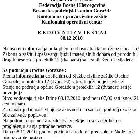
Podijeli:
Odštampaj stranicu
Bosna i Hercegovina
Federacija Bosne i Hercegovine
Bosansko-podrinjski kanton Goražde
Kantonalna uprava civilne zaštite
Kantonalni operativni centar
R E D O V N I I Z V J E Š T A J
08.12.2010.
Na osnovu informacija prikupljenih od osmatračke mreže iz člana 157
Zakona o zaštiti i spašavanju ljudi i materijalnih dobara od prirodnih i
drugih nesreća u proteklih 12 (dvanaest) sati zabilježeno je sljedeće:
Sa područja Općine Goražde :
Prema informacijama dobijenim od Službe civilne zaštite Općine
Goražde, u proteklih 12 (dvanaest) sati zabilježeno je sljedeće:
Stanje na području općine Goražde u proteklih 12 (dvanest) sati je
povoljnije.
Nivo vodostaja rijeke Drine 08.12.2010. godine u 07,00 sati iznosi 2
centimetara.
Za današnji dan nastavljaju se aktivnosti na sanaciji područja koje su
bile zahvaće poplavom.
Na području općine Goražde još uvijek je na snazi Odluka o