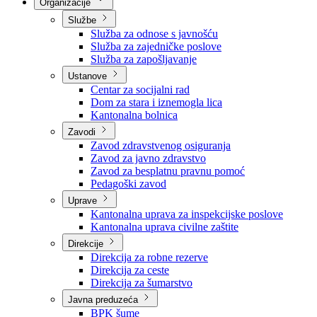
Nadležnosti
Sjednice Vlade
Organizacije
Službe
Služba za odnose s javnošću
Služba za zajedničke poslove
Služba za zapošljavanje
Ustanove
Centar za socijalni rad
Dom za stara i iznemogla lica
Kantonalna bolnica
Zavodi
Zavod zdravstvenog osiguranja
Zavod za javno zdravstvo
Zavod za besplatnu pravnu pomoć
Pedagoški zavod
Uprave
Kantonalna uprava za inspekcijske poslove
Kantonalna uprava civilne zaštite
Direkcije
Direkcija za robne rezerve
Direkcija za ceste