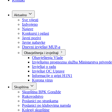
Grad Goražde
Foča-Ustikolina
Pale-Prača
Kontakt
Aktuelno
Sve vijesti
Izdvojeno
Najave
Konkursi i oglasi
Javni pozivi
Javne nabavke
Dnevni izvještaj MUP-a
Obavještenja i izvještaji
Obavještenja Vlade
Izvještajno prognozna služba Ministarstva privrede
Izvještaj o radu
Izvještaj OC Uprave
Informacije o gripi H1N1
Korona virus
Skupština
Skupština BPK Goražde
Rukovodstvo