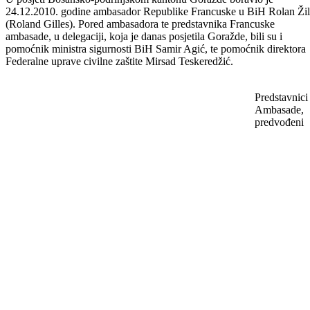
U posjeti Bosansko-podrinjskom kantonu Goražde boravio je
24.12.2010. godine ambasador Republike Francuske u BiH Rolan Žil
(Roland Gilles). Pored ambasadora te predstavnika Francuske
ambasade, u delegaciji, koja je danas posjetila Goražde, bili su i
pomoćnik ministra sigurnosti BiH Samir Agić, te pomoćnik direktora
Federalne uprave civilne zaštite Mirsad Teskeredžić.
Predstavnici
Ambasade,
predvođeni