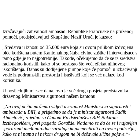
Izražavajući zahvalnost ambasadi Republike Francuske na pruženoj
pomoći, predsjedavajući Skupštine Nazif Uruči je kazao:
„Sredstva u iznosu od 35.000 eura koja su ovom prilikom izdvojena
biće korištena putem Kantonalnog štaba civlne zaštite i intervenisaće 
tamo gdje je to najpotrebnije. Takođe, očekujemo da će se ta sredstva
racionalno koristiti, kako bi se postigao što veći efekat njihovog
iskorištenja. Danas su dodijeljene pumpe koje će pomoći u izbacivanj
vode iz podrumskih prostorija i isušivači koji se već nalaze kod
korisnika.“
U posljednjih mjesec dana, ovo je već druga posjeta predstavnika
državnog Ministarstva sigurnosti našem kantonu.
„Na ovaj način možemo vidjeti uvezanost Ministarstva sigurnosti i
ambasada u BiH, a prisjetimo se da je ministar sigurnosti Sadik
Ahmetović, zajedno sa članom Predsjedništva BiH Bakirom