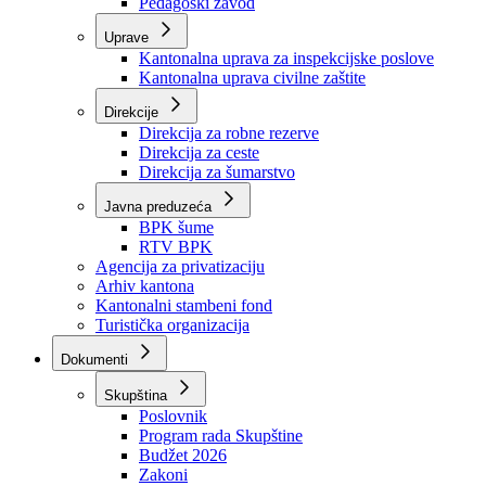
Zavod zdravstvenog osiguranja
Zavod za javno zdravstvo
Zavod za besplatnu pravnu pomoć
Pedagoški zavod
Uprave
Kantonalna uprava za inspekcijske poslove
Kantonalna uprava civilne zaštite
Direkcije
Direkcija za robne rezerve
Direkcija za ceste
Direkcija za šumarstvo
Javna preduzeća
BPK šume
RTV BPK
Agencija za privatizaciju
Arhiv kantona
Kantonalni stambeni fond
Turistička organizacija
Dokumenti
Skupština
Poslovnik