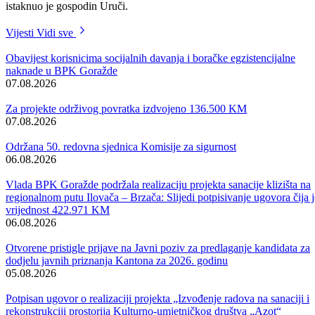
Izetbegovićem, prvi posjetio Goražde. Nadamo se da će se i najavljen
sporazumi međunarodne saradnje implementirati na ovom području,
kako se ni nama ni nekom drugom ne bi dešavale slične pojave.“-
istaknuo je gospodin Uruči.
Vijesti
Vidi sve