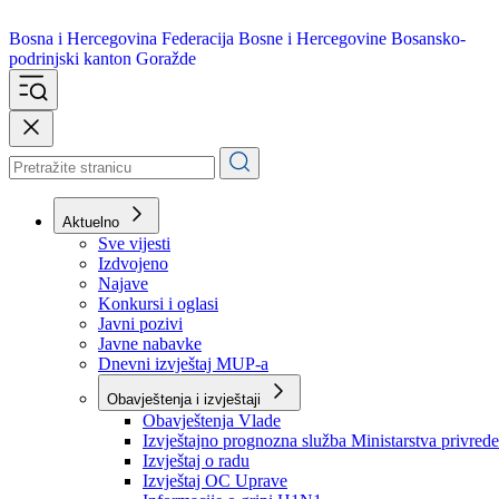
Bosna i Hercegovina
Federacija Bosne i Hercegovine
Bosansko-
podrinjski kanton Goražde
Aktuelno
Sve vijesti
Izdvojeno
Najave
Konkursi i oglasi
Javni pozivi
Javne nabavke
Dnevni izvještaj MUP-a
Obavještenja i izvještaji
Obavještenja Vlade