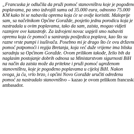
interesovao za porodice kojima su ove poplave, potpuno ili djelimično
uništile kuće i ostalu imovinu.
„Francuska je odlučila da pruži pomoć stanovništvu koje je pogođen
poplavama, pa smo izdvojili sumu od 35.000 eura, odnosno 75.000
KM kako bi se nabavila oprema koja će se ovdje koristiti. Maloprije
sam, sa načelnikom Općine Goražde, posjetio jednu porodicu koja je
nastradala u ovim poplavama, tako da sam, zaista, mogao vidjeti
razmjere ove katastrofe. Za izdvojeni novac uspjeli smo nabaviti
opremu koja će pomoći u saniranju posljedica poplava, kao što su
razne vrste pumpi i isušivača. Posebno mi je drago što će ovu državn
pomoć potpomoći i regija Bretanja, koja već duže vrijeme ima blisku
saradnju sa Općinom Goražde. Ovom prilikom takođe, želio bih da
naglasim postojanje dobrih odnosa sa Ministarstvom sigurnosti BiH
na način da zaista može da pritekne i pruži pomoć ugroženom
stanovništvu, koje je pogođeno poplavama u cijeloj BiH. Nakon
ovoga, ja ću, vrlo brzo, i općini Novo Goražde uručiti određenu
pomoć za nastradalo stanovništvo
– kazao je ovom prilikom francusk
ambasador.