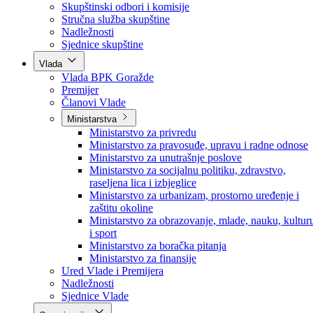
Poslanici po strankama
Poslanici po klubovima naroda
Kolegij skupštine
Skupštinski odbori i komisije
Stručna služba skupštine
Nadležnosti
Sjednice skupštine
Vlada
Vlada BPK Goražde
Premijer
Članovi Vlade
Ministarstva
Ministarstvo za privredu
Ministarstvo za pravosuđe, upravu i radne odnose
Ministarstvo za unutrašnje poslove
Ministarstvo za socijalnu politiku, zdravstvo,
raseljena lica i izbjeglice
Ministarstvo za urbanizam, prostorno uređenje i
zaštitu okoline
Ministarstvo za obrazovanje, mlade, nauku, kultur
i sport
Ministarstvo za boračka pitanja
Ministarstvo za finansije
Ured Vlade i Premijera