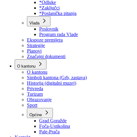
Program rada Skupštine
Budžet 2026
Zakoni
*Odluke
*Zaključci
*Poslanička pitanja
Vlada
Poslovnik
Program rada Vlade
Ekspoze premijera
Strategije
Planovi
Značajni dokumenti
O kantonu
O kantonu
Simboli kantona (Grb, zastava)
Historija (digitalni muzej)
Privreda
Turizam
Obrazovanje
Sport
Općine