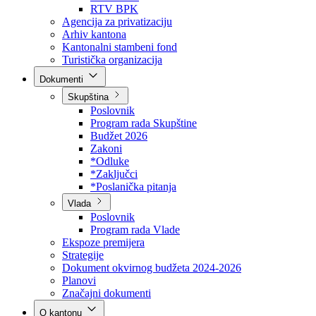
Direkcija za šumarstvo
Javna preduzeća
BPK šume
RTV BPK
Agencija za privatizaciju
Arhiv kantona
Kantonalni stambeni fond
Turistička organizacija
Dokumenti
Skupština
Poslovnik
Program rada Skupštine
Budžet 2026
Zakoni
*Odluke
*Zaključci
*Poslanička pitanja
Vlada
Poslovnik
Program rada Vlade
Ekspoze premijera
Strategije
Dokument okvirnog budžeta 2024-2026