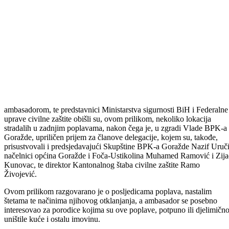
ambasadorom, te predstavnici Ministarstva sigurnosti BiH i Federalne
uprave civilne zaštite obišli su, ovom prilikom, nekoliko lokacija
stradalih u zadnjim poplavama, nakon čega je, u zgradi Vlade BPK-a
Goražde, upriličen prijem za članove delegacije, kojem su, takođe,
prisustvovali i predsjedavajući Skupštine BPK-a Goražde Nazif Uruči
načelnici općina Goražde i Foča-Ustikolina Muhamed Ramović i Zij
Kunovac, te direktor Kantonalnog štaba civilne zaštite Ramo
Živojević.
Ovom prilikom razgovarano je o posljedicama poplava, nastalim
štetama te načinima njihovog otklanjanja, a ambasador se posebno