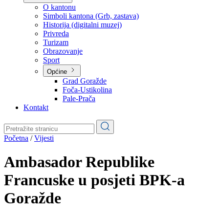
Planovi
Značajni dokumenti
O kantonu
O kantonu
Simboli kantona (Grb, zastava)
Historija (digitalni muzej)
Privreda
Turizam
Obrazovanje
Sport
Općine
Grad Goražde
Foča-Ustikolina
Pale-Prača
Kontakt
Početna
/
Vijesti
Ambasador Republike
Francuske u posjeti BPK-a