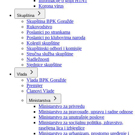
Izvještajno prognozna služba Ministarstva privrede
Izvještaj o radu
Izvještaj OC Uprave
Informacije o gripi H1N1
Korona virus
Skupština
Skupština BPK Goražde
Rukovodstvo
Poslanici po strankama
Poslanici po klubovima naroda
Kolegij skupštine
Skupštinski odbori i komisije
Stručna služba skupštine
Nadležnosti
Sjednice skupštine
Vlada
Vlada BPK Goražde
Premijer
Članovi Vlade
Ministarstva
Ministarstvo za privredu
Ministarstvo za pravosuđe, upravu i radne odnose
Ministarstvo za unutrašnje poslove