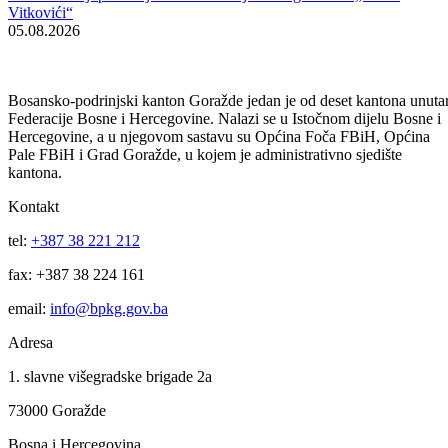
Obavijest korisnicima socijalnih davanja i boračke egzistencijalne
naknade u BPK Goražde
07.08.2026
Za projekte održivog povratka izdvojeno 136.500 KM
07.08.2026