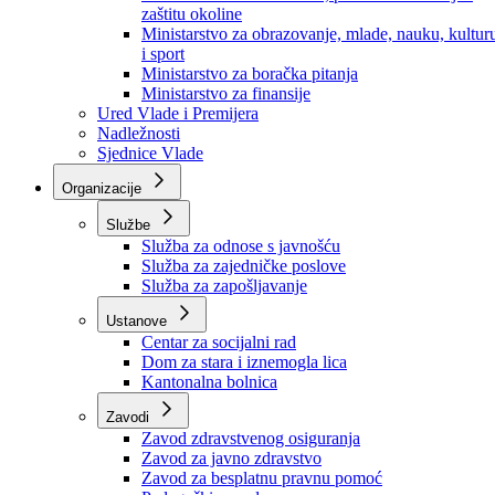
Ministarstvo za socijalnu politiku, zdravstvo,
raseljena lica i izbjeglice
Ministarstvo za urbanizam, prostorno uređenje i
zaštitu okoline
Ministarstvo za obrazovanje, mlade, nauku, kultur
i sport
Ministarstvo za boračka pitanja
Ministarstvo za finansije
Ured Vlade i Premijera
Nadležnosti
Sjednice Vlade
Organizacije
Službe
Služba za odnose s javnošću
Služba za zajedničke poslove
Služba za zapošljavanje
Ustanove
Centar za socijalni rad
Dom za stara i iznemogla lica
Kantonalna bolnica
Zavodi