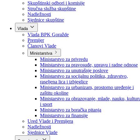
Poslanici po strankama
Poslanici po klubovima naroda
Kolegij skupštine
Skupštinski odbori i komisije
Stručna služba skupštine
Nadležnosti
Sjednice skupštine
Vlada
Vlada BPK Goražde
Premijer
Članovi Vlade
Ministarstva
Ministarstvo za privredu
Ministarstvo za pravosuđe, upravu i radne odnose
Ministarstvo za unutrašnje poslove
Ministarstvo za socijalnu politiku, zdravstvo,
raseljena lica i izbjeglice
Ministarstvo za urbanizam, prostorno uređenje i
zaštitu okoline
Ministarstvo za obrazovanje, mlade, nauku, kultur
i sport
Ministarstvo za boračka pitanja
Ministarstvo za finansije
Ured Vlade i Premijera