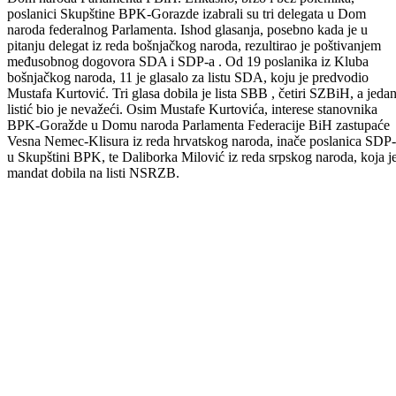
Poslanici Skupštine BPK-Goražde zaokružili su proces formiranja
zakonodavne vlasti. Tajnim glasanjem, poslanici su izabrali i delegate
Dom naroda Parlamenta FBiH. Efikasno, brzo i bez polemika,
poslanici Skupštine BPK-Gorazde izabrali su tri delegata u Dom
naroda federalnog Parlamenta. Ishod glasanja, posebno kada je u
pitanju delegat iz reda bošnjačkog naroda, rezultirao je poštivanjem
međusobnog dogovora SDA i SDP-a . Od 19 poslanika iz Kluba
bošnjačkog naroda, 11 je glasalo za listu SDA, koju je predvodio
Mustafa Kurtović. Tri glasa dobila je lista SBB , četiri SZBiH, a jeda
listić bio je nevažeći. Osim Mustafe Kurtovića, interese stanovnika
BPK-Goražde u Domu naroda Parlamenta Federacije BiH zastupaće
Vesna Nemec-Klisura iz reda hrvatskog naroda, inače poslanica SDP
u Skupštini BPK, te Daliborka Milović iz reda srpskog naroda, koja j
mandat dobila na listi NSRZB.