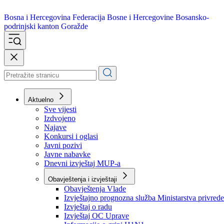
Bosna i Hercegovina
Federacija Bosne i Hercegovine
Bosansko-
podrinjski kanton Goražde
Aktuelno
Sve vijesti
Izdvojeno
Najave
Konkursi i oglasi
Javni pozivi
Javne nabavke
Dnevni izvještaj MUP-a
Obavještenja i izvještaji
Obavještenja Vlade