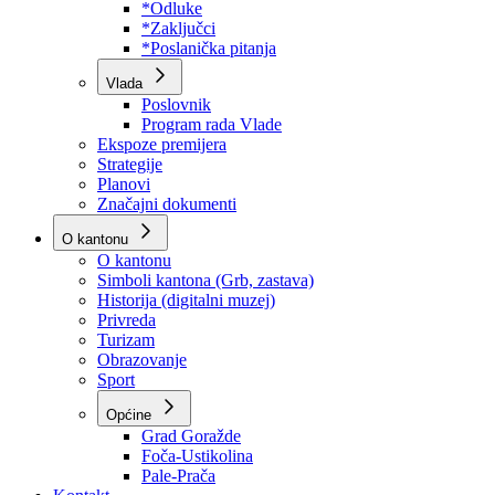
Program rada Skupštine
Budžet 2026
Zakoni
*Odluke
*Zaključci
*Poslanička pitanja
Vlada
Poslovnik
Program rada Vlade
Ekspoze premijera
Strategije
Planovi
Značajni dokumenti
O kantonu
O kantonu
Simboli kantona (Grb, zastava)
Historija (digitalni muzej)
Privreda
Turizam
Obrazovanje
Sport
Općine