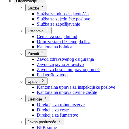
Nadležnosti
Sjednice Vlade
Organizacije
Službe
Služba za odnose s javnošću
Služba za zajedničke poslove
Služba za zapošljavanje
Ustanove
Centar za socijalni rad
Dom za stara i iznemogla lica
Kantonalna bolnica
Zavodi
Zavod zdravstvenog osiguranja
Zavod za javno zdravstvo
Zavod za besplatnu pravnu pomoć
Pedagoški zavod
Uprave
Kantonalna uprava za inspekcijske poslove
Kantonalna uprava civilne zaštite
Direkcije
Direkcija za robne rezerve
Direkcija za ceste