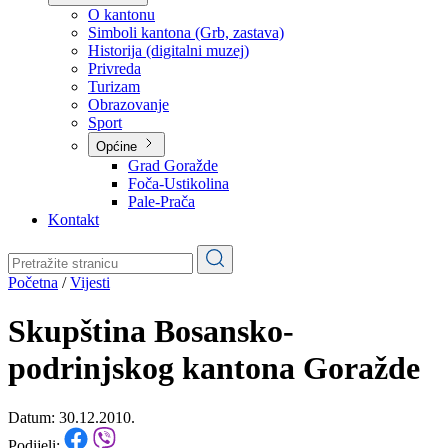
Planovi
Značajni dokumenti
O kantonu
O kantonu
Simboli kantona (Grb, zastava)
Historija (digitalni muzej)
Privreda
Turizam
Obrazovanje
Sport
Općine
Grad Goražde
Foča-Ustikolina
Pale-Prača
Kontakt
Početna
/
Vijesti
Skupština Bosansko-
podrinjskog kantona Goražde