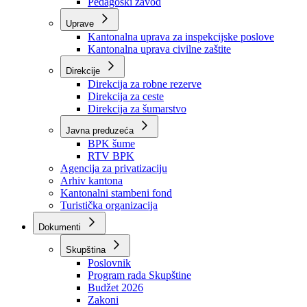
Zavod zdravstvenog osiguranja
Zavod za javno zdravstvo
Zavod za besplatnu pravnu pomoć
Pedagoški zavod
Uprave
Kantonalna uprava za inspekcijske poslove
Kantonalna uprava civilne zaštite
Direkcije
Direkcija za robne rezerve
Direkcija za ceste
Direkcija za šumarstvo
Javna preduzeća
BPK šume
RTV BPK
Agencija za privatizaciju
Arhiv kantona
Kantonalni stambeni fond
Turistička organizacija
Dokumenti
Skupština
Poslovnik