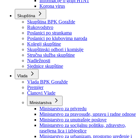
Izvještajno prognozna služba Ministarstva privrede
Izvještaj o radu
Izvještaj OC Uprave
Informacije o gripi H1N1
Korona virus
Skupština
Skupština BPK Goražde
Rukovodstvo
Poslanici po strankama
Poslanici po klubovima naroda
Kolegij skupštine
Skupštinski odbori i komisije
Stručna služba skupštine
Nadležnosti
Sjednice skupštine
Vlada
Vlada BPK Goražde
Premijer
Članovi Vlade
Ministarstva
Ministarstvo za privredu
Ministarstvo za pravosuđe, upravu i radne odnose
Ministarstvo za unutrašnje poslove