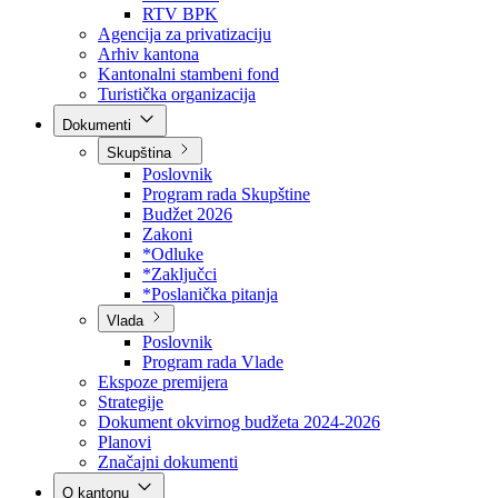
Direkcija za šumarstvo
Javna preduzeća
BPK šume
RTV BPK
Agencija za privatizaciju
Arhiv kantona
Kantonalni stambeni fond
Turistička organizacija
Dokumenti
Skupština
Poslovnik
Program rada Skupštine
Budžet 2026
Zakoni
*Odluke
*Zaključci
*Poslanička pitanja
Vlada
Poslovnik
Program rada Vlade
Ekspoze premijera
Strategije
Dokument okvirnog budžeta 2024-2026