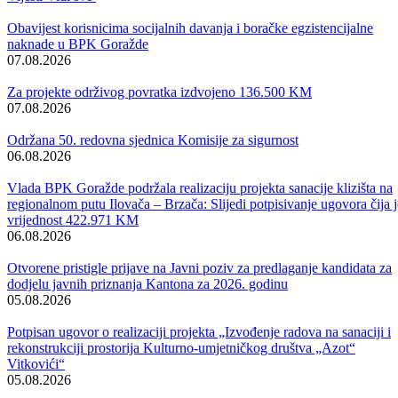
Vijesti
Vidi sve
Obavijest korisnicima socijalnih davanja i boračke egzistencijalne
naknade u BPK Goražde
07.08.2026