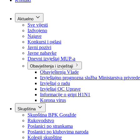
Grad Goražde
Foča-Ustikolina
Pale-Prača
Kontakt
Aktuelno
Sve vijesti
Izdvojeno
Najave
Konkursi i oglasi
Javni pozivi
Javne nabavke
Dnevni izvještaj MUP-a
Obavještenja i izvještaji
Obavještenja Vlade
Izvještajno prognozna služba Ministarstva privrede
Izvještaj o radu
Izvještaj OC Uprave
Informacije o gripi H1N1
Korona virus
Skupština
Skupština BPK Goražde
Rukovodstvo