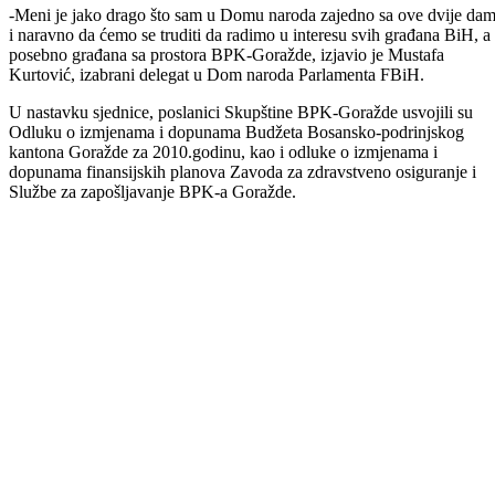
-Meni je jako drago što sam u Domu naroda zajedno sa ove dvije da
i naravno da ćemo se truditi da radimo u interesu svih građana BiH, a
posebno građana sa prostora BPK-Goražde, izjavio je Mustafa
Kurtović, izabrani delegat u Dom naroda Parlamenta FBiH.
U nastavku sjednice, poslanici Skupštine BPK-Goražde usvojili su
Odluku o izmjenama i dopunama Budžeta Bosansko-podrinjskog
kantona Goražde za 2010.godinu, kao i odluke o izmjenama i
dopunama finansijskih planova Zavoda za zdravstveno osiguranje i
Službe za zapošljavanje BPK-a Goražde.