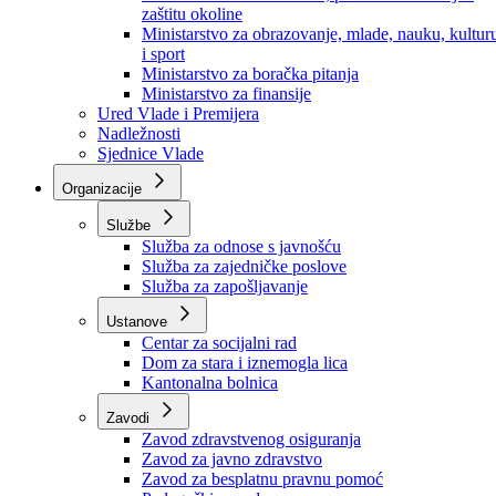
Ministarstvo za socijalnu politiku, zdravstvo,
raseljena lica i izbjeglice
Ministarstvo za urbanizam, prostorno uređenje i
zaštitu okoline
Ministarstvo za obrazovanje, mlade, nauku, kultur
i sport
Ministarstvo za boračka pitanja
Ministarstvo za finansije
Ured Vlade i Premijera
Nadležnosti
Sjednice Vlade
Organizacije
Službe
Služba za odnose s javnošću
Služba za zajedničke poslove
Služba za zapošljavanje
Ustanove
Centar za socijalni rad
Dom za stara i iznemogla lica
Kantonalna bolnica
Zavodi