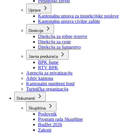
Zavod zdravstvenog osiguranja
Zavod za javno zdravstvo
Zavod za besplatnu pravnu pomoć
Pedagoški zavod
Uprave
Kantonalna uprava za inspekcijske poslove
Kantonalna uprava civilne zaštite
Direkcije
Direkcija za robne rezerve
Direkcija za ceste
Direkcija za šumarstvo
Javna preduzeća
BPK šume
RTV BPK
Agencija za privatizaciju
Arhiv kantona
Kantonalni stambeni fond
Turistička organizacija
Dokumenti
Skupština
Poslovnik