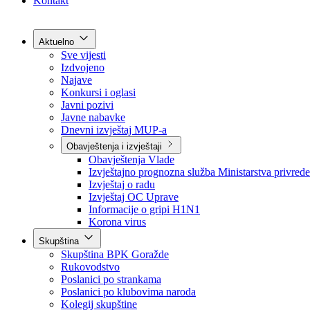
Grad Goražde
Foča-Ustikolina
Pale-Prača
Kontakt
Aktuelno
Sve vijesti
Izdvojeno
Najave
Konkursi i oglasi
Javni pozivi
Javne nabavke
Dnevni izvještaj MUP-a
Obavještenja i izvještaji
Obavještenja Vlade
Izvještajno prognozna služba Ministarstva privrede
Izvještaj o radu
Izvještaj OC Uprave
Informacije o gripi H1N1
Korona virus
Skupština
Skupština BPK Goražde
Rukovodstvo