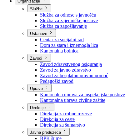
Nadležnosti
Sjednice Vlade
Organizacije
Službe
Služba za odnose s javnošću
Služba za zajedničke poslove
Služba za zapošljavanje
Ustanove
Centar za socijalni rad
Dom za stara i iznemogla lica
Kantonalna bolnica
Zavodi
Zavod zdravstvenog osiguranja
Zavod za javno zdravstvo
Zavod za besplatnu pravnu pomoć
Pedagoški zavod
Uprave
Kantonalna uprava za inspekcijske poslove
Kantonalna uprava civilne zaštite
Direkcije
Direkcija za robne rezerve
Direkcija za ceste