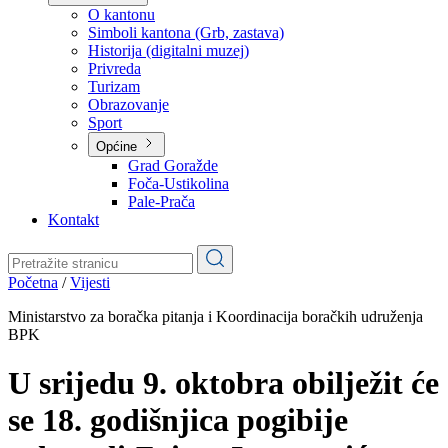
Planovi
Značajni dokumenti
O kantonu
O kantonu
Simboli kantona (Grb, zastava)
Historija (digitalni muzej)
Privreda
Turizam
Obrazovanje
Sport
Općine
Grad Goražde
Foča-Ustikolina
Pale-Prača
Kontakt
Početna
/
Vijesti
Ministarstvo za boračka pitanja i Koordinacija boračkih udruženja
BPK
U srijedu 9. oktobra obilježit će