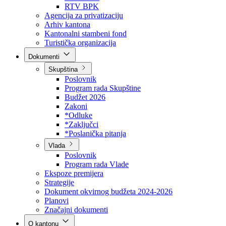
Direkcija za šumarstvo
Javna preduzeća
BPK šume
RTV BPK
Agencija za privatizaciju
Arhiv kantona
Kantonalni stambeni fond
Turistička organizacija
Dokumenti
Skupština
Poslovnik
Program rada Skupštine
Budžet 2026
Zakoni
*Odluke
*Zaključci
*Poslanička pitanja
Vlada
Poslovnik
Program rada Vlade
Ekspoze premijera
Strategije
Dokument okvirnog budžeta 2024-2026