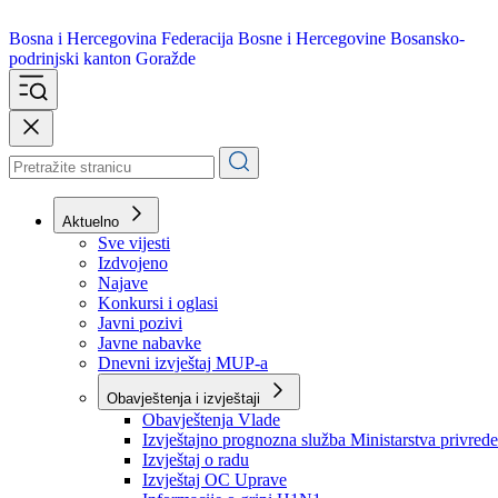
Bosna i Hercegovina
Federacija Bosne i Hercegovine
Bosansko-
podrinjski kanton Goražde
Aktuelno
Sve vijesti
Izdvojeno
Najave
Konkursi i oglasi
Javni pozivi
Javne nabavke
Dnevni izvještaj MUP-a
Obavještenja i izvještaji
Obavještenja Vlade