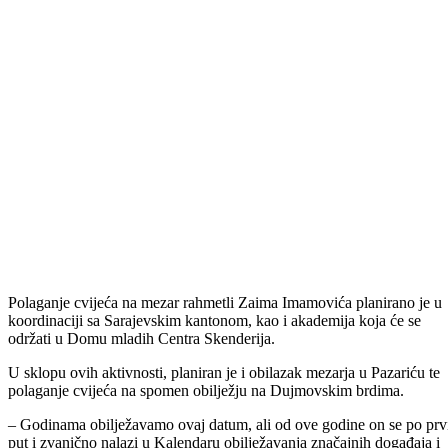
Memorijalni nogometni turniri posvećeni formiranju 1., 2. i 4. bataljo
1. Drinske brigade koji su započeli juče, a završavaju sutra, uvod su u
obilježavanje godišnjice pogibije bivšeg ratnog komandanta rahmetli
Zaima Imamovića.
Ostale aktivnosti na obilježavanju godišnjice njegove pogibije održat
će se u Sarajevu, odnosno na prostoru Sarajevskog kantona, a na
današnjem sastanku Organizacionog odbora dogovoreni su i posljednj
detalji oko obilježavanja ovog datuma.
– Kao i svake godine, odavde je planiran polazak dva autobusa. Od