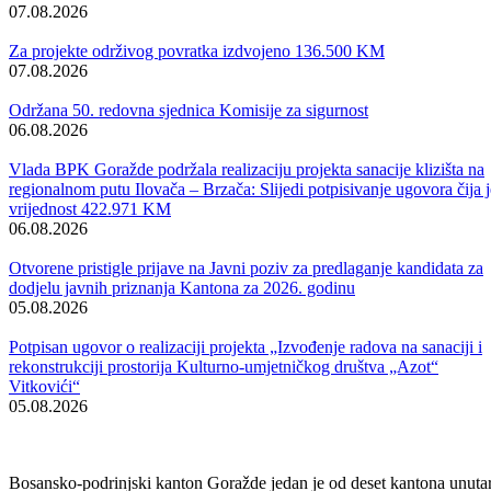
Program obilježavanja godišnjice pogibije komandanta 1. drinske
brigade Zaima Imamovića
|
DOC
Preuzmi