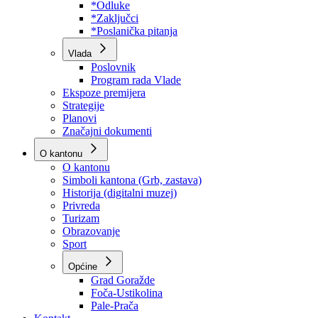
Program rada Skupštine
Budžet 2026
Zakoni
*Odluke
*Zaključci
*Poslanička pitanja
Vlada
Poslovnik
Program rada Vlade
Ekspoze premijera
Strategije
Planovi
Značajni dokumenti
O kantonu
O kantonu
Simboli kantona (Grb, zastava)
Historija (digitalni muzej)
Privreda
Turizam
Obrazovanje
Sport
Općine