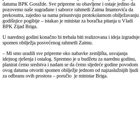
toga, jedan je autobus učenika, a drugi saboraca, simpatizera i rodbine
tako da svi koji su zainteresovani mogu doći da se prijave u Udruženj
zlatnih ljiljana ili da dođu na lice mjesta, u srijedu 9. oktobra 2013.
godine u 08.30 sati na Trg branilaca – kazao je, predsjednik Udruženj
„Zlatni ljiljan“ BPK Derviš Hadžić Dedo.