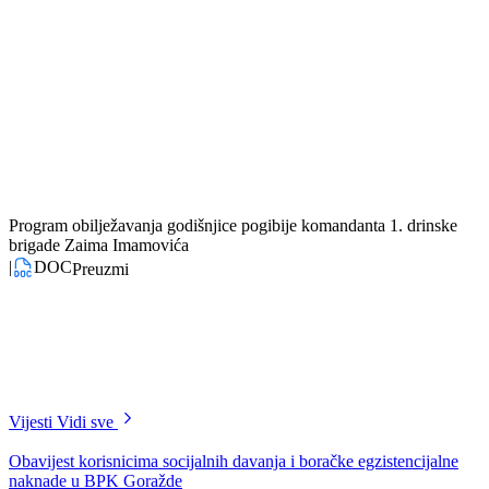
Polaganje cvijeća na mezar rahmetli Zaima Imamovića planirano je u
koordinaciji sa Sarajevskim kantonom, kao i akademija koja će se
održati u Domu mladih Centra Skenderija.
U sklopu ovih aktivnosti, planiran je i obilazak mezarja u Pazariću te
polaganje cvijeća na spomen obilježju na Dujmovskim brdima.
– Godinama obilježavamo ovaj datum, ali od ove godine on se po prv
put i zvanično nalazi u Kalendaru obilježavanja značajnih događaja i
datuma BPK Goražde. Sve pripreme su obavljene i ostaje jedino da
pozovemo naše sugrađane i saborce rahmetli Zaima Imamovića da
prekosutra, zajedno sa nama prisustvuju protokolarnom obilježavanju
godišnjice pogibije – istakao je ministar za boračka pitanja u Vladi
BPK Zijad Briga.
U narednoj godini konačno bi trebala biti realizovana i ideja izgradnje
spomen obilježja posvećenog rahmetli Zaimu.
– Mi smo uradili sve pripreme oko nabavke zemljišta, usvajanja
idejnog rješenja i ostalog. Spremno je u budžetu za narednu godinu,
planirat ćemo sredstva i nadam se da ćemo sljedeće godine povodom
ovog datuma otvoriti spomen obilježje jednom od najzaslužnijih ljudi
za odbranu ovih prostora – poručio je ministar Briga.