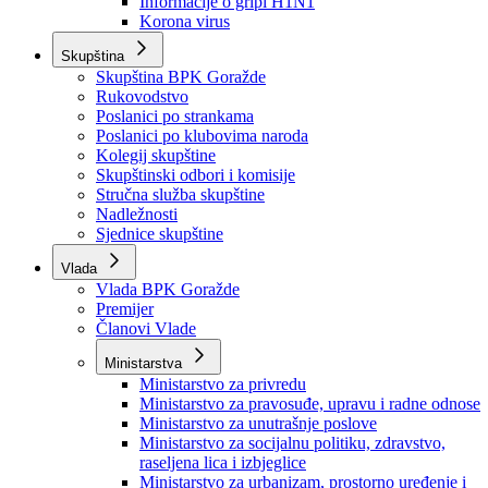
Izvještajno prognozna služba Ministarstva privrede
Izvještaj o radu
Izvještaj OC Uprave
Informacije o gripi H1N1
Korona virus
Skupština
Skupština BPK Goražde
Rukovodstvo
Poslanici po strankama
Poslanici po klubovima naroda
Kolegij skupštine
Skupštinski odbori i komisije
Stručna služba skupštine
Nadležnosti
Sjednice skupštine
Vlada
Vlada BPK Goražde
Premijer
Članovi Vlade
Ministarstva
Ministarstvo za privredu
Ministarstvo za pravosuđe, upravu i radne odnose
Ministarstvo za unutrašnje poslove