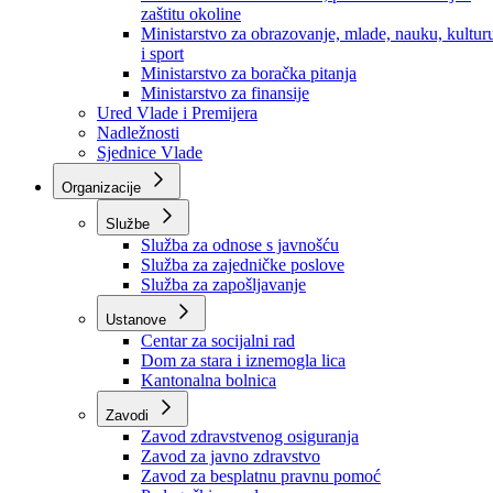
Ministarstvo za socijalnu politiku, zdravstvo,
raseljena lica i izbjeglice
Ministarstvo za urbanizam, prostorno uređenje i
zaštitu okoline
Ministarstvo za obrazovanje, mlade, nauku, kultur
i sport
Ministarstvo za boračka pitanja
Ministarstvo za finansije
Ured Vlade i Premijera
Nadležnosti
Sjednice Vlade
Organizacije
Službe
Služba za odnose s javnošću
Služba za zajedničke poslove
Služba za zapošljavanje
Ustanove
Centar za socijalni rad
Dom za stara i iznemogla lica
Kantonalna bolnica
Zavodi