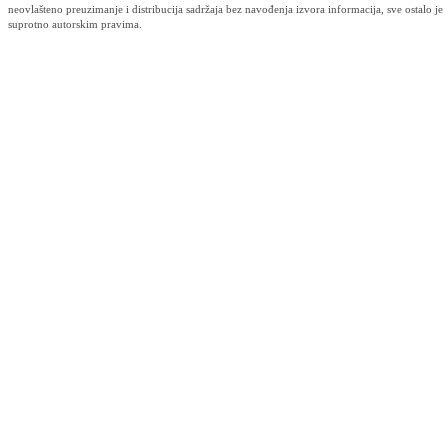
Obavijest korisnicima socijalnih davanja i boračke egzistencijalne
naknade u BPK Goražde
07.08.2026
Za projekte održivog povratka izdvojeno 136.500 KM
07.08.2026