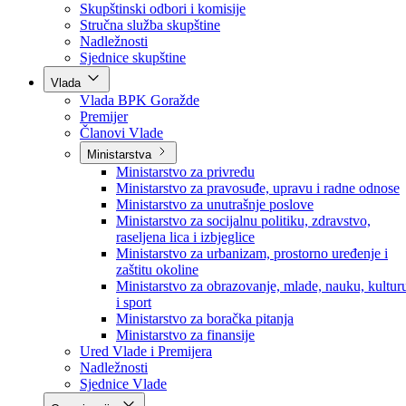
Poslanici po strankama
Poslanici po klubovima naroda
Kolegij skupštine
Skupštinski odbori i komisije
Stručna služba skupštine
Nadležnosti
Sjednice skupštine
Vlada
Vlada BPK Goražde
Premijer
Članovi Vlade
Ministarstva
Ministarstvo za privredu
Ministarstvo za pravosuđe, upravu i radne odnose
Ministarstvo za unutrašnje poslove
Ministarstvo za socijalnu politiku, zdravstvo,
raseljena lica i izbjeglice
Ministarstvo za urbanizam, prostorno uređenje i
zaštitu okoline
Ministarstvo za obrazovanje, mlade, nauku, kultur
i sport
Ministarstvo za boračka pitanja
Ministarstvo za finansije
Ured Vlade i Premijera