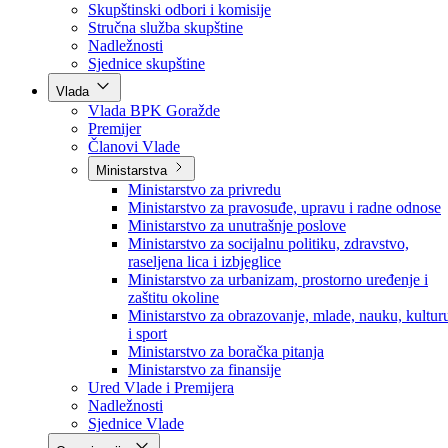
Poslanici po strankama
Poslanici po klubovima naroda
Kolegij skupštine
Skupštinski odbori i komisije
Stručna služba skupštine
Nadležnosti
Sjednice skupštine
Vlada
Vlada BPK Goražde
Premijer
Članovi Vlade
Ministarstva
Ministarstvo za privredu
Ministarstvo za pravosuđe, upravu i radne odnose
Ministarstvo za unutrašnje poslove
Ministarstvo za socijalnu politiku, zdravstvo,
raseljena lica i izbjeglice
Ministarstvo za urbanizam, prostorno uređenje i
zaštitu okoline
Ministarstvo za obrazovanje, mlade, nauku, kultur
i sport
Ministarstvo za boračka pitanja
Ministarstvo za finansije
Ured Vlade i Premijera