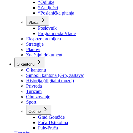
Program rada Skupštine
Budžet 2026
Zakoni
*Odluke
*Zaključci
*Poslanička pitanja
Vlada
Poslovnik
Program rada Vlade
Ekspoze premijera
Strategije
Planovi
Značajni dokumenti
O kantonu
O kantonu
Simboli kantona (Grb, zastava)
Historija (digitalni muzej)
Privreda
Turizam
Obrazovanje
Sport
Općine