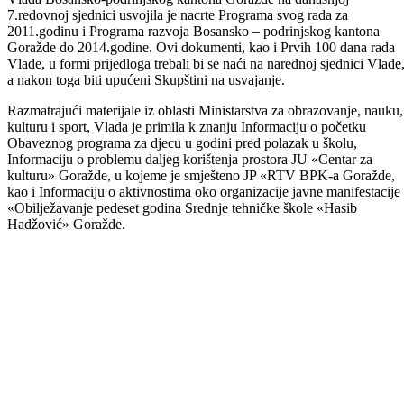
Vlada Bosansko-podrinjskog kantona Goražde na današnjoj
7.redovnoj sjednici usvojila je nacrte Programa svog rada za
2011.godinu i Programa razvoja Bosansko – podrinjskog kantona
Goražde do 2014.godine. Ovi dokumenti, kao i Prvih 100 dana rada
Vlade, u formi prijedloga trebali bi se naći na narednoj sjednici Vlade
a nakon toga biti upućeni Skupštini na usvajanje.
Razmatrajući materijale iz oblasti Ministarstva za obrazovanje, nauku,
kulturu i sport, Vlada je primila k znanju Informaciju o početku
Obaveznog programa za djecu u godini pred polazak u školu,
Informaciju o problemu daljeg korištenja prostora JU «Centar za
kulturu» Goražde, u kojeme je smješteno JP «RTV BPK-a Goražde,
kao i Informaciju o aktivnostima oko organizacije javne manifestacije
«Obilježavanje pedeset godina Srednje tehničke škole «Hasib
Hadžović» Goražde.