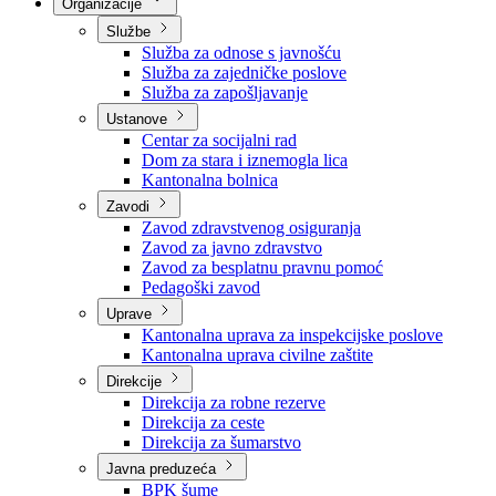
Nadležnosti
Sjednice Vlade
Organizacije
Službe
Služba za odnose s javnošću
Služba za zajedničke poslove
Služba za zapošljavanje
Ustanove
Centar za socijalni rad
Dom za stara i iznemogla lica
Kantonalna bolnica
Zavodi
Zavod zdravstvenog osiguranja
Zavod za javno zdravstvo
Zavod za besplatnu pravnu pomoć
Pedagoški zavod
Uprave
Kantonalna uprava za inspekcijske poslove
Kantonalna uprava civilne zaštite
Direkcije
Direkcija za robne rezerve
Direkcija za ceste