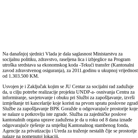
Na današnjoj sjednici Vlada je dala saglasnost Ministarstvu za
socijalnu politiku, zdravstvo, raseljena lica i izbjeglice na Program
utroška sredstava sa ekonomskog koda -Tekući transfer (Kantonalni
zavod zdravstvenog osiguranja), za 2011.godinu u ukupnoj vrijednost
od 1.303.500 KM.
Usvojen je i Zaključak kojim se JU Centar za socijalni rad zadužuje
da, u cilju potrebe realizacije projekta UNDP-a- osnivanja Centra za
informiranje, savjetovanje i obuku pri Službi za zapošljavanje, izvrši
izmještanje tri kancelarije koje koristi na prvom spratu poslovne zgrad
Službe za zapošljavanje BPK Goražde u odgovarajuće prostorije koje
se nalaze u potkrovlju iste zgrade. Služba za zajedničke poslove
kantonalnih organa uprave zadužena je da u roku od 8 dana iznađe