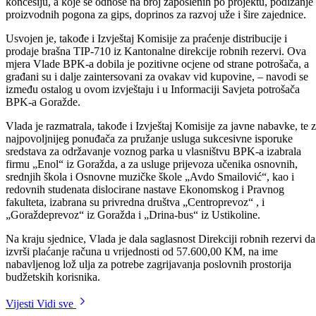
Od ovog koncesionara, Vlada je zatražila i uplatu godišnje naknade u
iznosu od 60.000 KM, te zadužila Ministarstvo privrede da shodno
Studiji ekonomske opravdanosti, zahtjeva i prati druge obaveze za ov
koncesiju, a koje se odnose na broj zaposlenih po projektu, podizanje
proizvodnih pogona za gips, doprinos za razvoj uže i šire zajednice.
Usvojen je, takođe i Izvještaj Komisije za praćenje distribucije i
prodaje brašna TIP-710 iz Kantonalne direkcije robnih rezervi. Ova
mjera Vlade BPK-a dobila je pozitivne ocjene od strane potrošača, a
građani su i dalje zaintersovani za ovakav vid kupovine, – navodi se
između ostalog u ovom izvještaju i u Informaciji Savjeta potrošača
BPK-a Goražde.
Vlada je razmatrala, takođe i Izvještaj Komisije za javne nabavke, te 
najpovoljnijeg ponuđača za pružanje usluga sukcesivne isporuke
sredstava za održavanje voznog parka u vlasništvu BPK-a izabrala
firmu „Enol“ iz Goražda, a za usluge prijevoza učenika osnovnih,
srednjih škola i Osnovne muzičke škole „Avdo Smailović“, kao i
redovnih studenata dislocirane nastave Ekonomskog i Pravnog
fakulteta, izabrana su privredna društva „Centroprevoz“ , i
„Goraždeprevoz“ iz Goražda i „Drina-bus“ iz Ustikoline.
Na kraju sjednice, Vlada je dala saglasnost Direkciji robnih rezervi da
izvrši plaćanje računa u vrijednosti od 57.600,00 KM, na ime
nabavljenog lož ulja za potrebe zagrijavanja poslovnih prostorija
budžetskih korisnika.