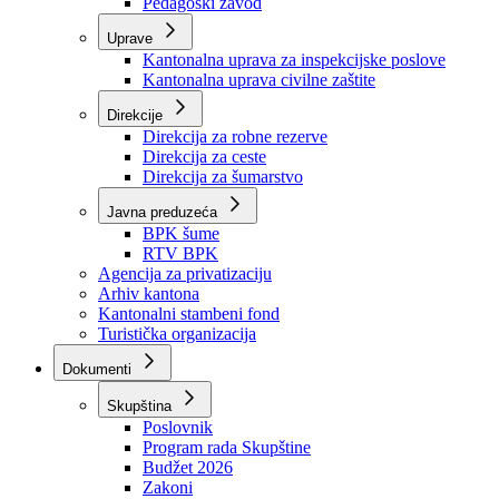
Zavod zdravstvenog osiguranja
Zavod za javno zdravstvo
Zavod za besplatnu pravnu pomoć
Pedagoški zavod
Uprave
Kantonalna uprava za inspekcijske poslove
Kantonalna uprava civilne zaštite
Direkcije
Direkcija za robne rezerve
Direkcija za ceste
Direkcija za šumarstvo
Javna preduzeća
BPK šume
RTV BPK
Agencija za privatizaciju
Arhiv kantona
Kantonalni stambeni fond
Turistička organizacija
Dokumenti
Skupština
Poslovnik