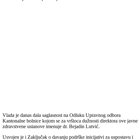
odgovarajuće rješenje za smještaj Kantonalnog stambenog fonda,
Agencije za privatizaciju i Ureda za traženje nestalih čije se prostorije
nalaze na pomenutoj lokaciji.
Vlada je danas dala saglasnost na Odluku Upravnog odbora
Kantonalne bolnice kojom se za vršioca dužnosti direktora ove javne