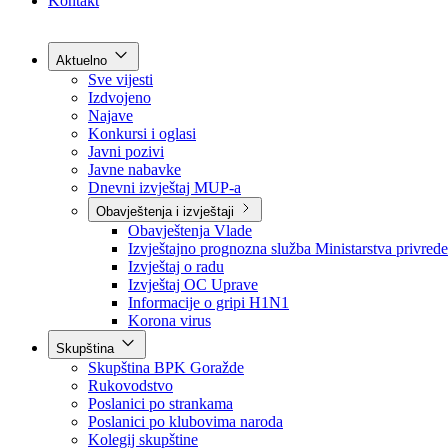
Grad Goražde
Foča-Ustikolina
Pale-Prača
Kontakt
Aktuelno
Sve vijesti
Izdvojeno
Najave
Konkursi i oglasi
Javni pozivi
Javne nabavke
Dnevni izvještaj MUP-a
Obavještenja i izvještaji
Obavještenja Vlade
Izvještajno prognozna služba Ministarstva privrede
Izvještaj o radu
Izvještaj OC Uprave
Informacije o gripi H1N1
Korona virus
Skupština
Skupština BPK Goražde
Rukovodstvo