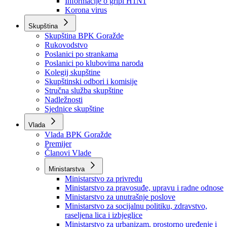
Izvještajno prognozna služba Ministarstva privrede
Izvještaj o radu
Izvještaj OC Uprave
Informacije o gripi H1N1
Korona virus
Skupština
Skupština BPK Goražde
Rukovodstvo
Poslanici po strankama
Poslanici po klubovima naroda
Kolegij skupštine
Skupštinski odbori i komisije
Stručna služba skupštine
Nadležnosti
Sjednice skupštine
Vlada
Vlada BPK Goražde
Premijer
Članovi Vlade
Ministarstva
Ministarstvo za privredu
Ministarstvo za pravosuđe, upravu i radne odnose
Ministarstvo za unutrašnje poslove