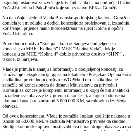
zdravstvene ustanove imenuje dr. Bejadin Lutvić.
Usvojen je i Zaključak o davanju podrške inicijativi za uspostavu i
izgradnju ustanova za izvršenje krivičnih sankcija na području Općin
Foča-Ustikolina i Pale-Prača koje su u sastavu BPK-a Goražde.
Na današnjoj sjednici Vlada Bosansko-podrinjskog kantona Goražde
donijela je i tri odluke u dodjeli koncesije za projektovanje, izgradnju,
korištenje i prijenos malih hidroelektrana na rijeci Kolina u općini
Foča-Ustikolina.
Privrednom društvu “Energa” d.o.o iz Sarajeva dodijeljene su
koncesije za MHE “Kolina 5” i MHE “Babina Voda”, dok je
koncesiju za MHE “Kolina 4” dobilo privredno društvo “SHPP” ,
takođe, iz Sarajeva.
Vlada je primila k znanju i Informaciju o dodijeljenoj koncesiji za
istraživanje i eksploataciju gipsa na lokalitetu «Presjeka» Općina Foča
Ustikolina, privrednom društvu «WGPM» d.o.o. Ustikolina, te
zatražila od koncesionara da dostavi Ministarstvu za privredu i
Komisiji za koncesije kompletnu informaciju u kojoj će biti analitički
razrađene sve obaveze iz Ugovora o koncesiji, a koje se odnose na
ukupna ulaganja u iznosu od 5.000.000 KM, sa rokovima izvršenja
obaveza.