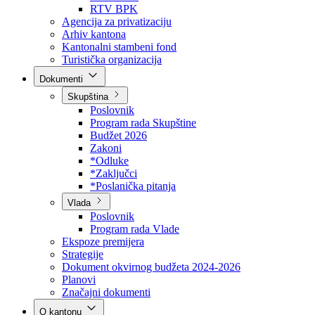
Direkcija za šumarstvo
Javna preduzeća
BPK šume
RTV BPK
Agencija za privatizaciju
Arhiv kantona
Kantonalni stambeni fond
Turistička organizacija
Dokumenti
Skupština
Poslovnik
Program rada Skupštine
Budžet 2026
Zakoni
*Odluke
*Zaključci
*Poslanička pitanja
Vlada
Poslovnik
Program rada Vlade
Ekspoze premijera
Strategije
Dokument okvirnog budžeta 2024-2026