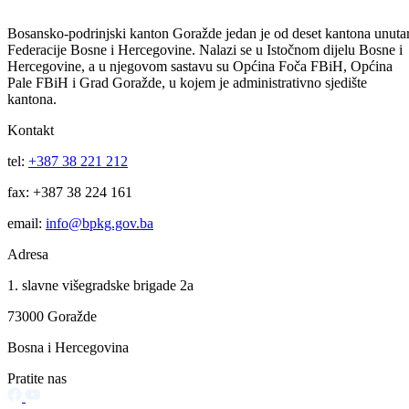
Potpisan ugovor o realizaciji projekta „Izvođenje radova na sanaciji i
rekonstrukciji prostorija Kulturno-umjetničkog društva „Azot“
Vitkovići“
05.08.2026