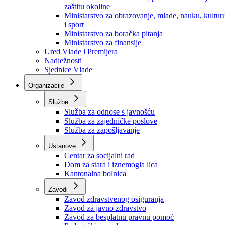
Ministarstvo za socijalnu politiku, zdravstvo,
raseljena lica i izbjeglice
Ministarstvo za urbanizam, prostorno uređenje i
zaštitu okoline
Ministarstvo za obrazovanje, mlade, nauku, kultur
i sport
Ministarstvo za boračka pitanja
Ministarstvo za finansije
Ured Vlade i Premijera
Nadležnosti
Sjednice Vlade
Organizacije
Službe
Služba za odnose s javnošću
Služba za zajedničke poslove
Služba za zapošljavanje
Ustanove
Centar za socijalni rad
Dom za stara i iznemogla lica
Kantonalna bolnica
Zavodi