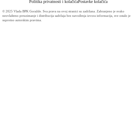
Održana 10. redovna sjednica Kantonalnog štaba civilne zaštite BPK
Goražde
04.08.2026