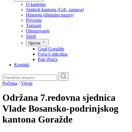
Planovi
Značajni dokumenti
O kantonu
O kantonu
Simboli kantona (Grb, zastava)
Historija (digitalni muzej)
Privreda
Turizam
Obrazovanje
Sport
Općine
Grad Goražde
Foča-Ustikolina
Pale-Prača
Kontakt
Početna
/
Vijesti
Održana 7.redovna sjednica
Vlade Bosansko-podrinjskog