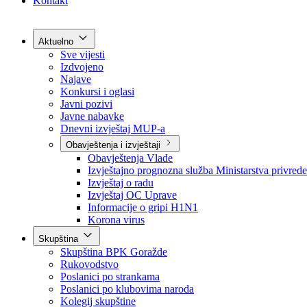
Grad Goražde
Foča-Ustikolina
Pale-Prača
Kontakt
Aktuelno
Sve vijesti
Izdvojeno
Najave
Konkursi i oglasi
Javni pozivi
Javne nabavke
Dnevni izvještaj MUP-a
Obavještenja i izvještaji
Obavještenja Vlade
Izvještajno prognozna služba Ministarstva privrede
Izvještaj o radu
Izvještaj OC Uprave
Informacije o gripi H1N1
Korona virus
Skupština
Skupština BPK Goražde
Rukovodstvo