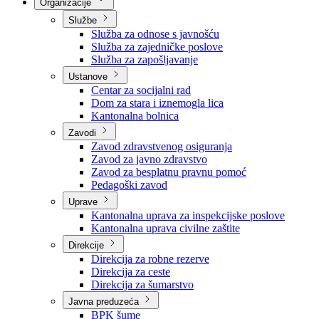
Nadležnosti
Sjednice Vlade
Organizacije
Službe
Služba za odnose s javnošću
Služba za zajedničke poslove
Služba za zapošljavanje
Ustanove
Centar za socijalni rad
Dom za stara i iznemogla lica
Kantonalna bolnica
Zavodi
Zavod zdravstvenog osiguranja
Zavod za javno zdravstvo
Zavod za besplatnu pravnu pomoć
Pedagoški zavod
Uprave
Kantonalna uprava za inspekcijske poslove
Kantonalna uprava civilne zaštite
Direkcije
Direkcija za robne rezerve
Direkcija za ceste