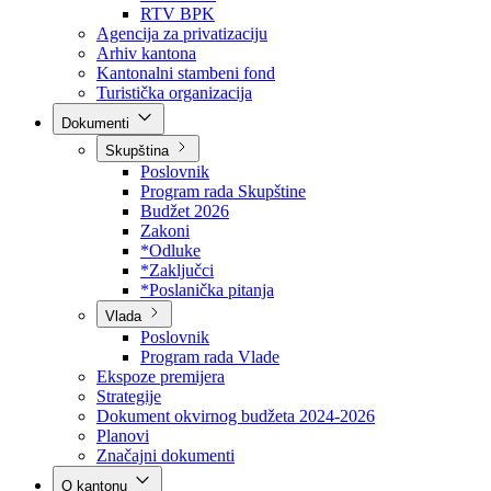
Direkcija za šumarstvo
Javna preduzeća
BPK šume
RTV BPK
Agencija za privatizaciju
Arhiv kantona
Kantonalni stambeni fond
Turistička organizacija
Dokumenti
Skupština
Poslovnik
Program rada Skupštine
Budžet 2026
Zakoni
*Odluke
*Zaključci
*Poslanička pitanja
Vlada
Poslovnik
Program rada Vlade
Ekspoze premijera
Strategije
Dokument okvirnog budžeta 2024-2026