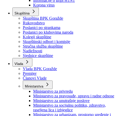
Izvještajno prognozna služba Ministarstva privrede
Izvještaj o radu
Izvještaj OC Uprave
Informacije o gripi H1N1
Korona virus
Skupština
Skupština BPK Goražde
Rukovodstvo
Poslanici po strankama
Poslanici po klubovima naroda
Kolegij skupštine
Skupštinski odbori i komisije
Stručna služba skupštine
Nadležnosti
Sjednice skupštine
Vlada
Vlada BPK Goražde
Premijer
Članovi Vlade
Ministarstva
Ministarstvo za privredu
Ministarstvo za pravosuđe, upravu i radne odnose
Ministarstvo za unutrašnje poslove