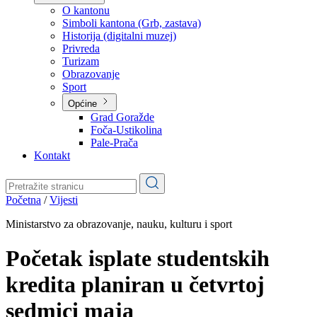
Planovi
Značajni dokumenti
O kantonu
O kantonu
Simboli kantona (Grb, zastava)
Historija (digitalni muzej)
Privreda
Turizam
Obrazovanje
Sport
Općine
Grad Goražde
Foča-Ustikolina
Pale-Prača
Kontakt
Početna
/
Vijesti
Ministarstvo za obrazovanje, nauku, kulturu i sport
Početak isplate studentskih