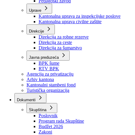
Zavod zdravstvenog osiguranja
Zavod za javno zdravstvo
Zavod za besplatnu pravnu pomoć
Pedagoški zavod
Uprave
Kantonalna uprava za inspekcijske poslove
Kantonalna uprava civilne zaštite
Direkcije
Direkcija za robne rezerve
Direkcija za ceste
Direkcija za šumarstvo
Javna preduzeća
BPK šume
RTV BPK
Agencija za privatizaciju
Arhiv kantona
Kantonalni stambeni fond
Turistička organizacija
Dokumenti
Skupština
Poslovnik