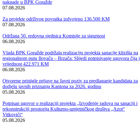
„Kriterije ćemo nastojati dopuniti i poboljšati, da bi se, na što
kvalitetniji način, omogućilo kreditiranje studenata sa područja ovog
kantona“ – istaknula je ministrica Delizaimović.
U zavisnosti od vrste fakulteta, godine studija, prosjeka ocjena te
ostalih kriterija, studentski krediti bit će dodijeljeni u iznosima od 50 
300 KM.
Prvom isplatom, studentima će biti isplaćena polovina od ukupno
odobrenog kredita za ovu studijsku godinu, dok će isplata ostatka teći
mjesečno do kraja studijske godine.
Potpisivanje ugovora sa studentima obavit će se prema utvrđenom
rasporedu u nekoliko različitih termina, a trebalo bi započeti već u
srijedu 11.05.2011. godine, o čemu će studenti biti obaviješteni putem
sredstava informisanja.
Vijesti
Vidi sve