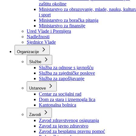
Ministarstvo za socijalnu politiku, zdravstvo,
raseljena lica i izbjeglice
Ministarstvo za urbanizam, prostorno uređenje i
zaštitu okoline
Ministarstvo za obrazovanje, mlade, nauku, kultur
i sport
Ministarstvo za boračka pitanja
Ministarstvo za finansije
Ured Vlade i Premijera
Nadležnosti
Sjednice Vlade
Organizacije
Službe
Služba za odnose s javnošću
Služba za zajedničke poslove
Služba za zapošljavanje
Ustanove
Centar za socijalni rad
Dom za stara i iznemogla lica
Kantonalna bolnica
Zavodi