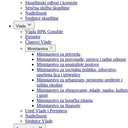
Poslanici po strankama
Poslanici po klubovima naroda
Kolegij skupštine
Skupštinski odbori i komisije
Stručna služba skupštine
Nadležnosti
Sjednice skupštine
Vlada
Vlada BPK Goražde
Premijer
Članovi Vlade
Ministarstva
Ministarstvo za privredu
Ministarstvo za pravosuđe, upravu i radne odnose
Ministarstvo za unutrašnje poslove
Ministarstvo za socijalnu politiku, zdravstvo,
raseljena lica i izbjeglice
Ministarstvo za urbanizam, prostorno uređenje i
zaštitu okoline
Ministarstvo za obrazovanje, mlade, nauku, kultur
i sport
Ministarstvo za boračka pitanja
Ministarstvo za finansije
Ured Vlade i Premijera