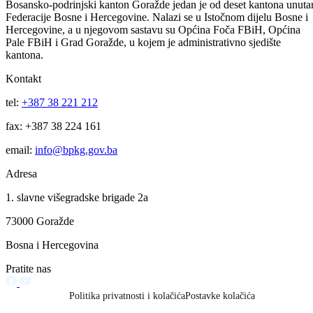
Obavijest korisnicima socijalnih davanja i boračke egzistencijalne
naknade u BPK Goražde
07.08.2026