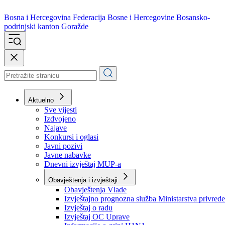
Bosna i Hercegovina
Federacija Bosne i Hercegovine
Bosansko-
podrinjski kanton Goražde
Aktuelno
Sve vijesti
Izdvojeno
Najave
Konkursi i oglasi
Javni pozivi
Javne nabavke
Dnevni izvještaj MUP-a
Obavještenja i izvještaji
Obavještenja Vlade