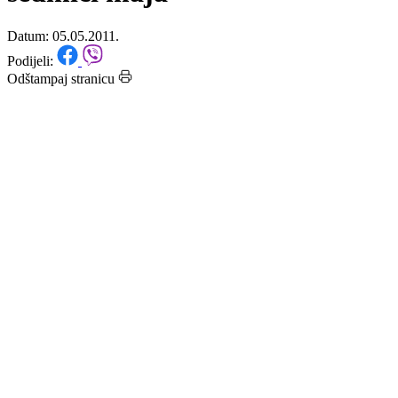
kredita planiran u četvrtoj
sedmici maja
Datum: 05.05.2011.
Podijeli:
Odštampaj stranicu