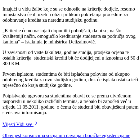
prvobitno donijela odluku da će, u skladu sa raspoloživim sredstima,
ove godine finansirati 200 studentskih kredita. Međutim, uzimajući u
obzir broj pristiglih prijava, ta je odluka promijenjena, tako što je
odobreno 87 studentskih kredita posebnoj kategoriji studenata.
Nakon objavljivanja konačne liste sa imenima studenata kojima su
odobreni studentski krediti u resorno ministarstvo pristiglo je trideseta
žalbi.
„Odluka Vlade je konačna i ono što se moglo uočiti jeste da se žalbe,
uglavnom, odnose na kriterije, a ne na način bodovanja od strane
komisije. Isto tako, u žalbama se moglo uočiti da je došlo do promjen
u statusu studenta, ali ta se promjena desila nakon što je odluka
donesena i nakon što je zatvoren javni poziv, tako, da je to i moguće,
takvim žalbama se ne bi moglo udovoljiti. Međutim, u nekoliko
slučajeva se uvidjelo da se žalba može riješiti u korist studenta koji je
podnio, u smislu da student nije priložio neku potvrdu o dokazivanju
određenog statusa, kao npr. ako lice sa invaliditetom nije donijelo
odgovarajući dokument iz kojeg se to može vidjeti, na osnovu kojeg b
mu se priznao status posebnog studenta“ – kazala je ministrica.
Imajući u vidu žalbe koje su se odnosile na kriterije dodjele, resorno
ministarstvo će ih uzeti u obzir prilikom pokretanja procedure za
odobravanje kredita za narednu studijsku godinu.