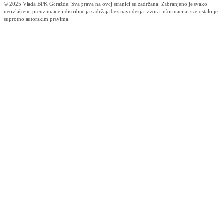
Za projekte održivog povratka izdvojeno 136.500 KM
07.08.2026