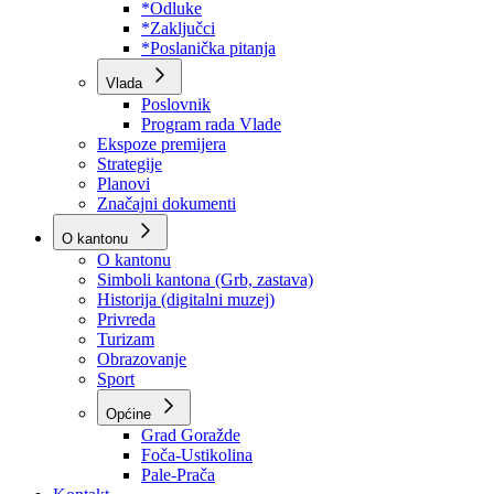
Program rada Skupštine
Budžet 2026
Zakoni
*Odluke
*Zaključci
*Poslanička pitanja
Vlada
Poslovnik
Program rada Vlade
Ekspoze premijera
Strategije
Planovi
Značajni dokumenti
O kantonu
O kantonu
Simboli kantona (Grb, zastava)
Historija (digitalni muzej)
Privreda
Turizam
Obrazovanje
Sport
Općine