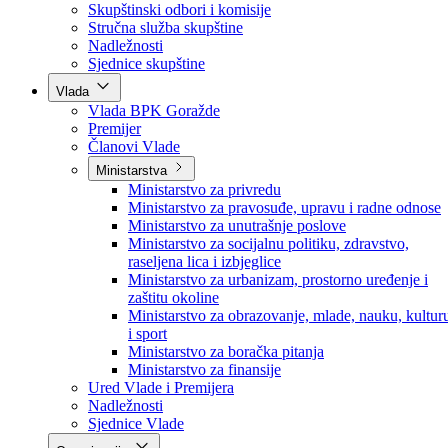
Poslanici po strankama
Poslanici po klubovima naroda
Kolegij skupštine
Skupštinski odbori i komisije
Stručna služba skupštine
Nadležnosti
Sjednice skupštine
Vlada
Vlada BPK Goražde
Premijer
Članovi Vlade
Ministarstva
Ministarstvo za privredu
Ministarstvo za pravosuđe, upravu i radne odnose
Ministarstvo za unutrašnje poslove
Ministarstvo za socijalnu politiku, zdravstvo,
raseljena lica i izbjeglice
Ministarstvo za urbanizam, prostorno uređenje i
zaštitu okoline
Ministarstvo za obrazovanje, mlade, nauku, kultur
i sport
Ministarstvo za boračka pitanja
Ministarstvo za finansije
Ured Vlade i Premijera