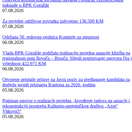
Ministrica za socijalnu politiku, zdravstvo, raseljena lica i izbjeglice
Nela Čarapić posjetila je JU Zavod za javno zdravstvo BPK-a
Goražde, gdje je sa direktoricom zavoda Medinom Bičo razgovarala 
projektima u oblasti zdravstva od značaja za građane
Bosanskopodrinjskog kantona.
Kao najznačajniji projekti zavoda istaknuti su Nadzor nad
provođenjem obaveznih imunizacija, Zaštita i unaprjeđenje zdravlja
djece u obrazovnim ustanovama na području BPK-a, Analiza
zdravstvenog stanja stanovništva i rada zdravstvenih ustanova u prošl
godini, te Uspostava sistema upravljanja kvalitetom laboratorija za
sanitarnu mikrobiologiju i santiranu hemiju prema ISO 17025.
Razgovarano je i o nastavku saradnje resornog ministarstva i Zavoda,
te je istaknuto da će zbog teške finansijske situacije u Budžetu
Bosansko-podrinjskog kantona Goražde u narednom periodu uložiti
dodatni napori za iznalaženje sredstva za realizaciju projekata u oblast
zdravstvene zaštite stanovništva na području BPK-a.
Galerija