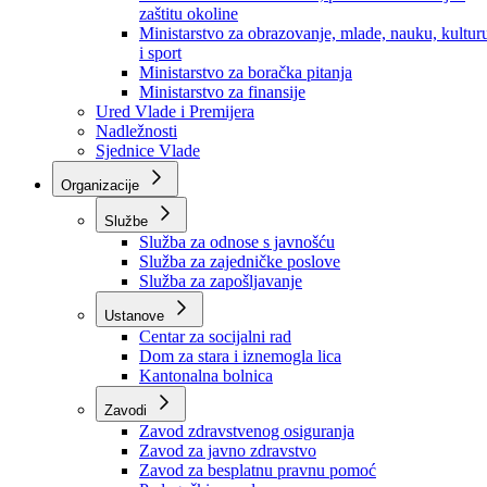
Ministarstvo za socijalnu politiku, zdravstvo,
raseljena lica i izbjeglice
Ministarstvo za urbanizam, prostorno uređenje i
zaštitu okoline
Ministarstvo za obrazovanje, mlade, nauku, kultur
i sport
Ministarstvo za boračka pitanja
Ministarstvo za finansije
Ured Vlade i Premijera
Nadležnosti
Sjednice Vlade
Organizacije
Službe
Služba za odnose s javnošću
Služba za zajedničke poslove
Služba za zapošljavanje
Ustanove
Centar za socijalni rad
Dom za stara i iznemogla lica
Kantonalna bolnica
Zavodi