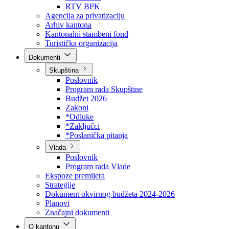
Direkcija za šumarstvo
Javna preduzeća
BPK šume
RTV BPK
Agencija za privatizaciju
Arhiv kantona
Kantonalni stambeni fond
Turistička organizacija
Dokumenti
Skupština
Poslovnik
Program rada Skupštine
Budžet 2026
Zakoni
*Odluke
*Zaključci
*Poslanička pitanja
Vlada
Poslovnik
Program rada Vlade
Ekspoze premijera
Strategije
Dokument okvirnog budžeta 2024-2026