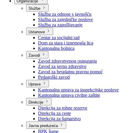
Nadležnosti
Sjednice Vlade
Organizacije
Službe
Služba za odnose s javnošću
Služba za zajedničke poslove
Služba za zapošljavanje
Ustanove
Centar za socijalni rad
Dom za stara i iznemogla lica
Kantonalna bolnica
Zavodi
Zavod zdravstvenog osiguranja
Zavod za javno zdravstvo
Zavod za besplatnu pravnu pomoć
Pedagoški zavod
Uprave
Kantonalna uprava za inspekcijske poslove
Kantonalna uprava civilne zaštite
Direkcije
Direkcija za robne rezerve
Direkcija za ceste