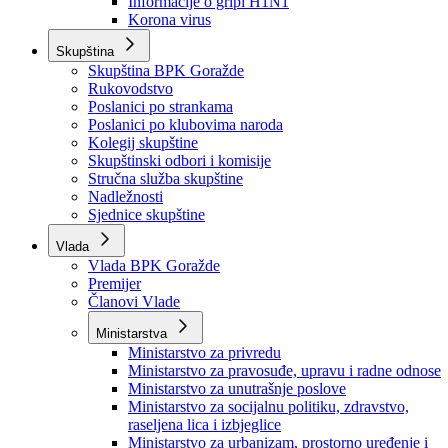
Izvještajno prognozna služba Ministarstva privrede
Izvještaj o radu
Izvještaj OC Uprave
Informacije o gripi H1N1
Korona virus
Skupština
Skupština BPK Goražde
Rukovodstvo
Poslanici po strankama
Poslanici po klubovima naroda
Kolegij skupštine
Skupštinski odbori i komisije
Stručna služba skupštine
Nadležnosti
Sjednice skupštine
Vlada
Vlada BPK Goražde
Premijer
Članovi Vlade
Ministarstva
Ministarstvo za privredu
Ministarstvo za pravosuđe, upravu i radne odnose
Ministarstvo za unutrašnje poslove