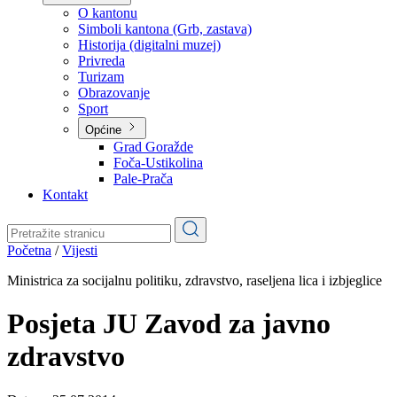
Planovi
Značajni dokumenti
O kantonu
O kantonu
Simboli kantona (Grb, zastava)
Historija (digitalni muzej)
Privreda
Turizam
Obrazovanje
Sport
Općine
Grad Goražde
Foča-Ustikolina
Pale-Prača
Kontakt
Početna
/
Vijesti
Ministrica za socijalnu politiku, zdravstvo, raseljena lica i izbjeglice
Posjeta JU Zavod za javno