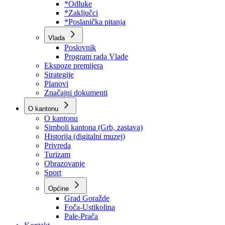
Program rada Skupštine
Budžet 2026
Zakoni
*Odluke
*Zaključci
*Poslanička pitanja
Vlada
Poslovnik
Program rada Vlade
Ekspoze premijera
Strategije
Planovi
Značajni dokumenti
O kantonu
O kantonu
Simboli kantona (Grb, zastava)
Historija (digitalni muzej)
Privreda
Turizam
Obrazovanje
Sport
Općine