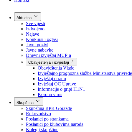
Grad Goražde
Foča-Ustikolina
Pale-Prača
Kontakt
Aktuelno
Sve vijesti
Izdvojeno
Najave
Konkursi i oglasi
Javni pozivi
Javne nabavke
Dnevni izvještaj MUP-a
Obavještenja i izvještaji
Obavještenja Vlade
Izvještajno prognozna služba Ministarstva privrede
Izvještaj o radu
Izvještaj OC Uprave
Informacije o gripi H1N1
Korona virus
Skupština
Skupština BPK Goražde
Rukovodstvo