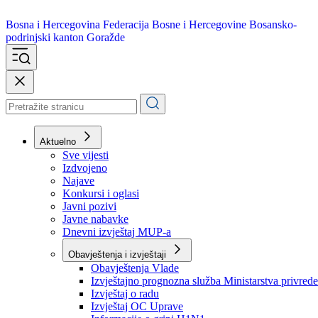
Bosna i Hercegovina
Federacija Bosne i Hercegovine
Bosansko-
podrinjski kanton Goražde
Aktuelno
Sve vijesti
Izdvojeno
Najave
Konkursi i oglasi
Javni pozivi
Javne nabavke
Dnevni izvještaj MUP-a
Obavještenja i izvještaji
Obavještenja Vlade