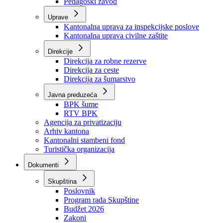
Zavod zdravstvenog osiguranja
Zavod za javno zdravstvo
Zavod za besplatnu pravnu pomoć
Pedagoški zavod
Uprave
Kantonalna uprava za inspekcijske poslove
Kantonalna uprava civilne zaštite
Direkcije
Direkcija za robne rezerve
Direkcija za ceste
Direkcija za šumarstvo
Javna preduzeća
BPK šume
RTV BPK
Agencija za privatizaciju
Arhiv kantona
Kantonalni stambeni fond
Turistička organizacija
Dokumenti
Skupština
Poslovnik