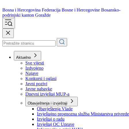
Bosna i Hercegovina
Federacija Bosne i Hercegovine
Bosansko-
podrinjski kanton Goražde
Aktuelno
Sve vijesti
Izdvojeno
Najave
Konkursi i oglasi
Javni pozivi
Javne nabavke
Dnevni izvještaj MUP-a
Obavještenja i izvještaji
Obavještenja Vlade