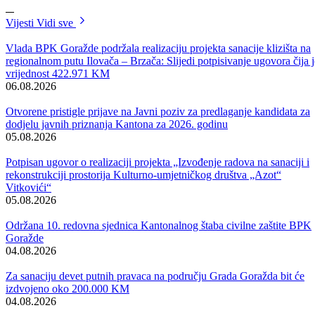
Vlada Bosansko-podrinjskog kantona Goražde danas je održala svoju
23.redovnu sjednicu.
Sjednicom je u odsutnosti premijera, po ovlaštenju Vlade,
predsjedavao ministar za privredu Esed Radeljaš.
Nakon što je razmotrila zaključak Ministarstva za socijalnu politiku,
zdravstvo, raseljena lica i izbjeglice u vezi realizacije Sporazuma o
regulisanju potraživanja uposlenika JU „Dom za stara i iznemogla lic
Goražde, Vlada je odobrila da se Domu za stara i iznemogla lica
isplate sredstva u ukupnom iznosu od 50.773,93 KM .
Riječ je o izmirenju dijela obaveza prema uposlenicima koje je
neophodno realizovati do 30 juna, prema nedavno potpisanom
Sporazumu između Vlade i uposlenika ove javne ustanove.
Vlada je ovom odlukom obavezala Dom za stara i iznemogla lica da i
danas odobrenih sredstava bivšim usposlenicima isplati 18.395 KM,
uposlenicima koji su u radnom odnosu 26.742 KM, te 5.635 KM za
advokatske troškove.