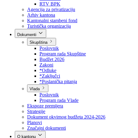
Direkcija za šumarstvo
Javna preduzeća
BPK šume
RTV BPK
Agencija za privatizaciju
Arhiv kantona
Kantonalni stambeni fond
Turistička organizacija
Dokumenti
Skupština
Poslovnik
Program rada Skupštine
Budžet 2026
Zakoni
*Odluke
*Zaključci
*Poslanička pitanja
Vlada
Poslovnik
Program rada Vlade
Ekspoze premijera
Strategije
Dokument okvirnog budžeta 2024-2026