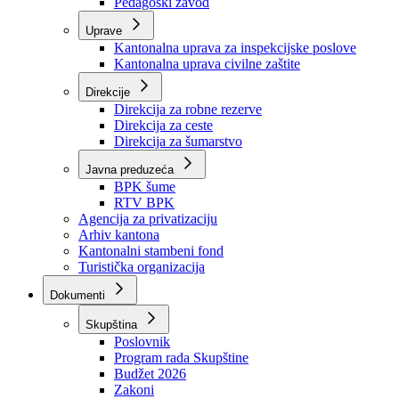
Zavod zdravstvenog osiguranja
Zavod za javno zdravstvo
Zavod za besplatnu pravnu pomoć
Pedagoški zavod
Uprave
Kantonalna uprava za inspekcijske poslove
Kantonalna uprava civilne zaštite
Direkcije
Direkcija za robne rezerve
Direkcija za ceste
Direkcija za šumarstvo
Javna preduzeća
BPK šume
RTV BPK
Agencija za privatizaciju
Arhiv kantona
Kantonalni stambeni fond
Turistička organizacija
Dokumenti
Skupština
Poslovnik