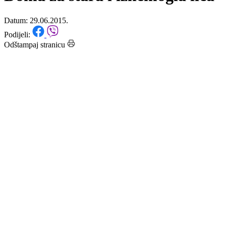
između Vlade i uposlenika
Doma za stara i iznemogla lica
Datum: 29.06.2015.
Podijeli:
Odštampaj stranicu