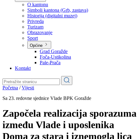
Planovi
Značajni dokumenti
O kantonu
O kantonu
Simboli kantona (Grb, zastava)
Historija (digitalni muzej)
Privreda
Turizam
Obrazovanje
Sport
Općine
Grad Goražde
Foča-Ustikolina
Pale-Prača
Kontakt
Početna
/
Vijesti
Sa 23. redovne sjednice Vlade BPK Goražde
Započela realizacija sporazuma