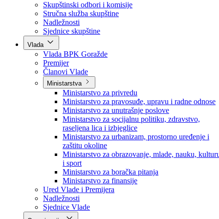
Poslanici po strankama
Poslanici po klubovima naroda
Kolegij skupštine
Skupštinski odbori i komisije
Stručna služba skupštine
Nadležnosti
Sjednice skupštine
Vlada
Vlada BPK Goražde
Premijer
Članovi Vlade
Ministarstva
Ministarstvo za privredu
Ministarstvo za pravosuđe, upravu i radne odnose
Ministarstvo za unutrašnje poslove
Ministarstvo za socijalnu politiku, zdravstvo,
raseljena lica i izbjeglice
Ministarstvo za urbanizam, prostorno uređenje i
zaštitu okoline
Ministarstvo za obrazovanje, mlade, nauku, kultur
i sport
Ministarstvo za boračka pitanja
Ministarstvo za finansije
Ured Vlade i Premijera