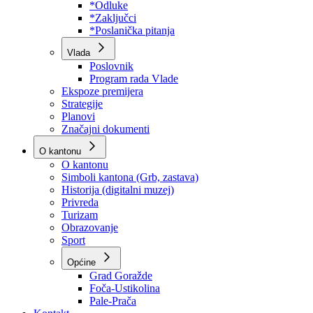
Program rada Skupštine
Budžet 2026
Zakoni
*Odluke
*Zaključci
*Poslanička pitanja
Vlada
Poslovnik
Program rada Vlade
Ekspoze premijera
Strategije
Planovi
Značajni dokumenti
O kantonu
O kantonu
Simboli kantona (Grb, zastava)
Historija (digitalni muzej)
Privreda
Turizam
Obrazovanje
Sport
Općine