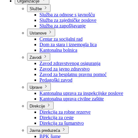
Nadležnosti
Sjednice Vlade
Organizacije
Službe
Služba za odnose s javnošću
Služba za zajedničke poslove
Služba za zapošljavanje
Ustanove
Centar za socijalni rad
Dom za stara i iznemogla lica
Kantonalna bolnica
Zavodi
Zavod zdravstvenog osiguranja
Zavod za javno zdravstvo
Zavod za besplatnu pravnu pomoć
Pedagoški zavod
Uprave
Kantonalna uprava za inspekcijske poslove
Kantonalna uprava civilne zaštite
Direkcije
Direkcija za robne rezerve
Direkcija za ceste