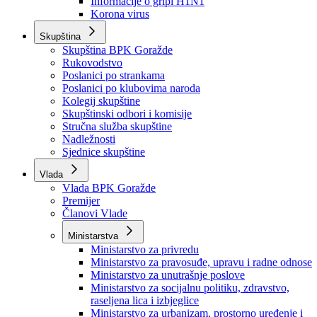
Izvještajno prognozna služba Ministarstva privrede
Izvještaj o radu
Izvještaj OC Uprave
Informacije o gripi H1N1
Korona virus
Skupština
Skupština BPK Goražde
Rukovodstvo
Poslanici po strankama
Poslanici po klubovima naroda
Kolegij skupštine
Skupštinski odbori i komisije
Stručna služba skupštine
Nadležnosti
Sjednice skupštine
Vlada
Vlada BPK Goražde
Premijer
Članovi Vlade
Ministarstva
Ministarstvo za privredu
Ministarstvo za pravosuđe, upravu i radne odnose
Ministarstvo za unutrašnje poslove