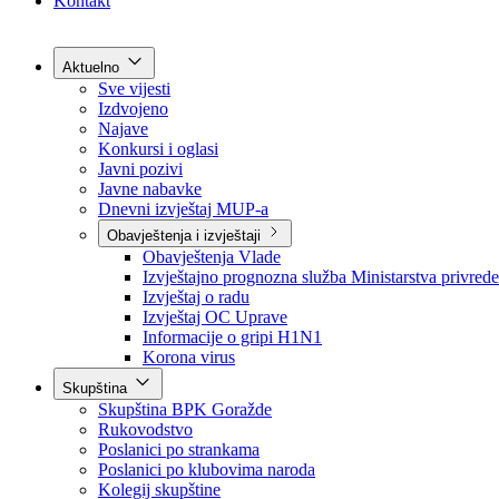
Grad Goražde
Foča-Ustikolina
Pale-Prača
Kontakt
Aktuelno
Sve vijesti
Izdvojeno
Najave
Konkursi i oglasi
Javni pozivi
Javne nabavke
Dnevni izvještaj MUP-a
Obavještenja i izvještaji
Obavještenja Vlade
Izvještajno prognozna služba Ministarstva privrede
Izvještaj o radu
Izvještaj OC Uprave
Informacije o gripi H1N1
Korona virus
Skupština
Skupština BPK Goražde
Rukovodstvo