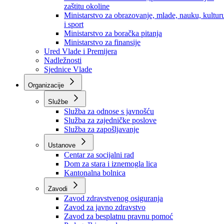
Ministarstvo za socijalnu politiku, zdravstvo,
raseljena lica i izbjeglice
Ministarstvo za urbanizam, prostorno uređenje i
zaštitu okoline
Ministarstvo za obrazovanje, mlade, nauku, kultur
i sport
Ministarstvo za boračka pitanja
Ministarstvo za finansije
Ured Vlade i Premijera
Nadležnosti
Sjednice Vlade
Organizacije
Službe
Služba za odnose s javnošću
Služba za zajedničke poslove
Služba za zapošljavanje
Ustanove
Centar za socijalni rad
Dom za stara i iznemogla lica
Kantonalna bolnica
Zavodi