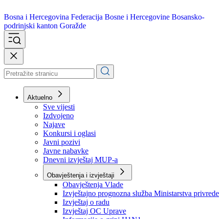
Bosna i Hercegovina
Federacija Bosne i Hercegovine
Bosansko-
podrinjski kanton Goražde
Aktuelno
Sve vijesti
Izdvojeno
Najave
Konkursi i oglasi
Javni pozivi
Javne nabavke
Dnevni izvještaj MUP-a
Obavještenja i izvještaji
Obavještenja Vlade