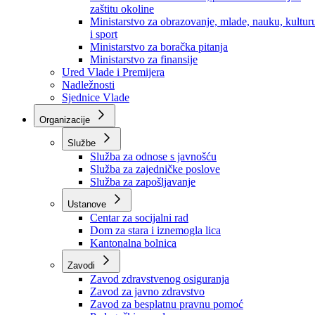
Ministarstvo za socijalnu politiku, zdravstvo,
raseljena lica i izbjeglice
Ministarstvo za urbanizam, prostorno uređenje i
zaštitu okoline
Ministarstvo za obrazovanje, mlade, nauku, kultur
i sport
Ministarstvo za boračka pitanja
Ministarstvo za finansije
Ured Vlade i Premijera
Nadležnosti
Sjednice Vlade
Organizacije
Službe
Služba za odnose s javnošću
Služba za zajedničke poslove
Služba za zapošljavanje
Ustanove
Centar za socijalni rad
Dom za stara i iznemogla lica
Kantonalna bolnica
Zavodi