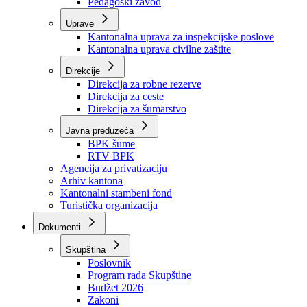
Zavod zdravstvenog osiguranja
Zavod za javno zdravstvo
Zavod za besplatnu pravnu pomoć
Pedagoški zavod
Uprave
Kantonalna uprava za inspekcijske poslove
Kantonalna uprava civilne zaštite
Direkcije
Direkcija za robne rezerve
Direkcija za ceste
Direkcija za šumarstvo
Javna preduzeća
BPK šume
RTV BPK
Agencija za privatizaciju
Arhiv kantona
Kantonalni stambeni fond
Turistička organizacija
Dokumenti
Skupština
Poslovnik