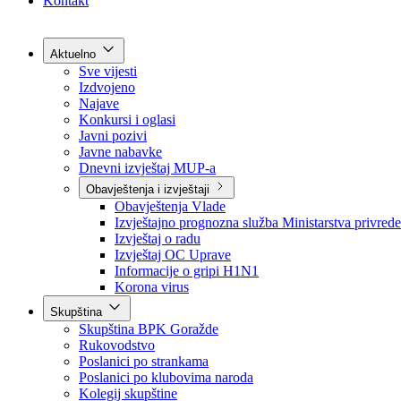
Grad Goražde
Foča-Ustikolina
Pale-Prača
Kontakt
Aktuelno
Sve vijesti
Izdvojeno
Najave
Konkursi i oglasi
Javni pozivi
Javne nabavke
Dnevni izvještaj MUP-a
Obavještenja i izvještaji
Obavještenja Vlade
Izvještajno prognozna služba Ministarstva privrede
Izvještaj o radu
Izvještaj OC Uprave
Informacije o gripi H1N1
Korona virus
Skupština
Skupština BPK Goražde
Rukovodstvo