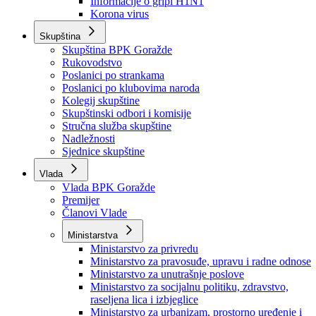
Izvještajno prognozna služba Ministarstva privrede
Izvještaj o radu
Izvještaj OC Uprave
Informacije o gripi H1N1
Korona virus
Skupština
Skupština BPK Goražde
Rukovodstvo
Poslanici po strankama
Poslanici po klubovima naroda
Kolegij skupštine
Skupštinski odbori i komisije
Stručna služba skupštine
Nadležnosti
Sjednice skupštine
Vlada
Vlada BPK Goražde
Premijer
Članovi Vlade
Ministarstva
Ministarstvo za privredu
Ministarstvo za pravosuđe, upravu i radne odnose
Ministarstvo za unutrašnje poslove