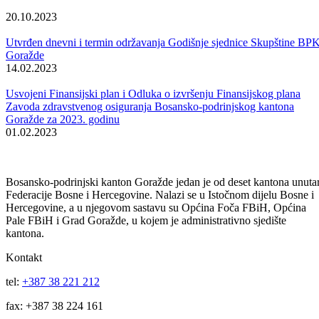
Komisija za urbanizam, prostorno uređenje, stambeno-komunalnu
politiku i infrastrukturu i zaštitu okoliša Skupštine Bosansko-
podrinjskog kantona Goražde, na sjednici održanoj danas, razmatrala
je prijedlog Odluke o davanju saglasnosti o statusu potkrovnih stanov
u ulicama: Maršala Tita, Meha Drljevića i Jusufa Duhovića u Goraždu
Komisija nema primjedbi na prijedlog Odluke te svojim zaključkom
predlaže Skupštini Bosansko-podrinjskog kantona Goražde da dones
Odluku o davanju saglasnosti o statusu potkrovnih stanova u ulicama:
Maršala Tita, Meha Drljevića i Jusufa Duhovića u Goraždu.
Skupstina - Aktuelnosti i novosti
Vidi sve