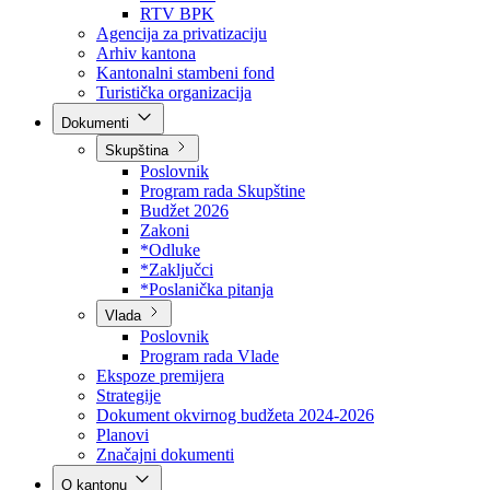
Direkcija za šumarstvo
Javna preduzeća
BPK šume
RTV BPK
Agencija za privatizaciju
Arhiv kantona
Kantonalni stambeni fond
Turistička organizacija
Dokumenti
Skupština
Poslovnik
Program rada Skupštine
Budžet 2026
Zakoni
*Odluke
*Zaključci
*Poslanička pitanja
Vlada
Poslovnik
Program rada Vlade
Ekspoze premijera
Strategije
Dokument okvirnog budžeta 2024-2026