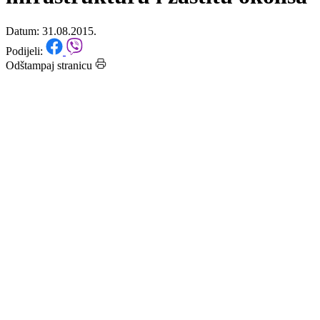
komunalnu politiku i
infrastrukturu i zaštitu okoliša
Datum: 31.08.2015.
Podijeli:
Odštampaj stranicu