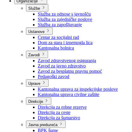
Nadležnosti
Sjednice Vlade
Organizacije
Službe
Služba za odnose s javnošću
Služba za zajedničke poslove
Služba za zapošljavanje
Ustanove
Centar za socijalni rad
Dom za stara i iznemogla lica
Kantonalna bolnica
Zavodi
Zavod zdravstvenog osiguranja
Zavod za javno zdravstvo
Zavod za besplatnu pravnu pomoć
Pedagoški zavod
Uprave
Kantonalna uprava za inspekcijske poslove
Kantonalna uprava civilne zaštite
Direkcije
Direkcija za robne rezerve
Direkcija za ceste