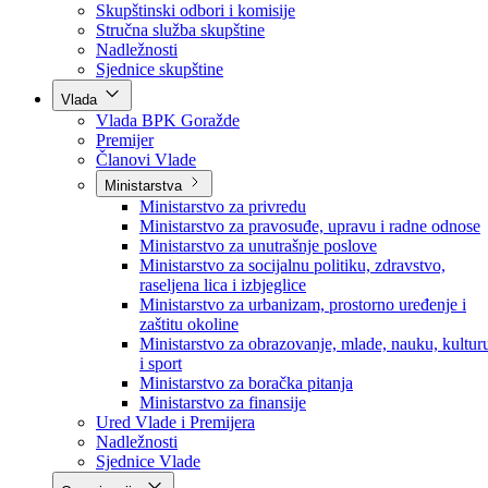
Poslanici po strankama
Poslanici po klubovima naroda
Kolegij skupštine
Skupštinski odbori i komisije
Stručna služba skupštine
Nadležnosti
Sjednice skupštine
Vlada
Vlada BPK Goražde
Premijer
Članovi Vlade
Ministarstva
Ministarstvo za privredu
Ministarstvo za pravosuđe, upravu i radne odnose
Ministarstvo za unutrašnje poslove
Ministarstvo za socijalnu politiku, zdravstvo,
raseljena lica i izbjeglice
Ministarstvo za urbanizam, prostorno uređenje i
zaštitu okoline
Ministarstvo za obrazovanje, mlade, nauku, kultur
i sport
Ministarstvo za boračka pitanja
Ministarstvo za finansije
Ured Vlade i Premijera