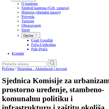
Planovi
Značajni dokumenti
O kantonu
O kantonu
Simboli kantona (Grb, zastava)
Historija (digitalni muzej)
Privreda
Turizam
Obrazovanje
Sport
Općine
Grad Goražde
Foča-Ustikolina
Pale-Prača
Kontakt
Početna
/
Skupstina - Aktuelnosti i novosti
Sjednica Komisije za urbaniza
prostorno uređenje, stambeno-