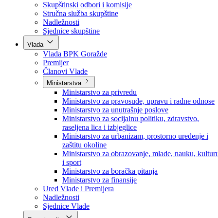
Poslanici po strankama
Poslanici po klubovima naroda
Kolegij skupštine
Skupštinski odbori i komisije
Stručna služba skupštine
Nadležnosti
Sjednice skupštine
Vlada
Vlada BPK Goražde
Premijer
Članovi Vlade
Ministarstva
Ministarstvo za privredu
Ministarstvo za pravosuđe, upravu i radne odnose
Ministarstvo za unutrašnje poslove
Ministarstvo za socijalnu politiku, zdravstvo,
raseljena lica i izbjeglice
Ministarstvo za urbanizam, prostorno uređenje i
zaštitu okoline
Ministarstvo za obrazovanje, mlade, nauku, kultur
i sport
Ministarstvo za boračka pitanja
Ministarstvo za finansije
Ured Vlade i Premijera