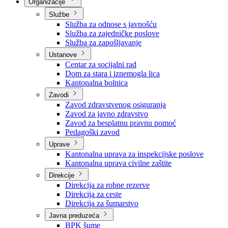
Nadležnosti
Sjednice Vlade
Organizacije
Službe
Služba za odnose s javnošću
Služba za zajedničke poslove
Služba za zapošljavanje
Ustanove
Centar za socijalni rad
Dom za stara i iznemogla lica
Kantonalna bolnica
Zavodi
Zavod zdravstvenog osiguranja
Zavod za javno zdravstvo
Zavod za besplatnu pravnu pomoć
Pedagoški zavod
Uprave
Kantonalna uprava za inspekcijske poslove
Kantonalna uprava civilne zaštite
Direkcije
Direkcija za robne rezerve
Direkcija za ceste