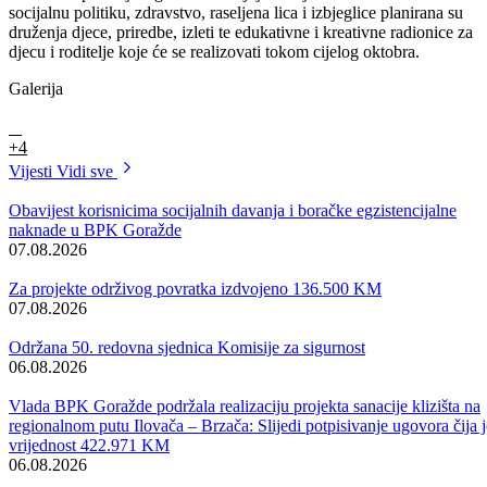
Mališani iz goraždanskih vrtića ministru su uručili prigodne poklone
koje su sami napravili.
U sklopu obilježavanja „Dječije nedjelje“ u Bosansko-podrinjskom
kantonu i ove godine će biti realizovane različite aktivnosti s ciljem da
se skrene pažnja na djecu, potrebu jačanja veza unutar porodice, kao
i da se ukaže na potrebu poboljšanja u svim oblastima od značaja za
zdravo odrastanje djece.