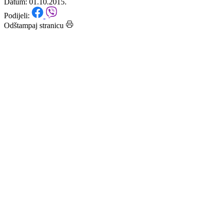
nedjelje“
Datum: 01.10.2015.
Podijeli:
Odštampaj stranicu