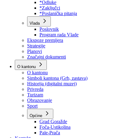
Program rada Skupštine
Budžet 2026
Zakoni
*Odluke
*Zaključci
*Poslanička pitanja
Vlada
Poslovnik
Program rada Vlade
Ekspoze premijera
Strategije
Planovi
Značajni dokumenti
O kantonu
O kantonu
Simboli kantona (Grb, zastava)
Historija (digitalni muzej)
Privreda
Turizam
Obrazovanje
Sport
Općine