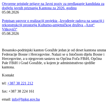
Programom obilježavanja Dječije nedjelje 2015. na području
Bosansko-podrinjskog kantona koji je donijelo Ministarstvo za
socijalnu politiku, zdravstvo, raseljena lica i izbjeglice planirana su
druženja djece, priredbe, izleti te edukativne i kreativne radionice za
djecu i roditelje koje će se realizovati tokom cijelog oktobra.
Galerija