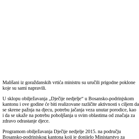
U Ministarstvu za obrazovanje, mlade, nauku, kulturu i sport danas je
održan prijem za djecu i odgajatelje iz vrtića „Sunce“ i SOS
„Kinderdorf“ iz Goražda.
Prijem je organizovan u sklopu „Dječije nedjelje“ koja se obilježava
prve sedmice u mjesecu oktobru.
– Izuzetno mi je drago što su se vrtići „Sunce“, SOS „Kinderdorf“ i
park „Plavi cvijet“ koji su glavni nosioci aktivnosti na obilježavanju
„Dječije nedjelje“ na području BPK-a, opredijelili da svoje aktivnosti
počnu obilaskom Vlade BPK-a i resornih ministarstva zaduženih za
brigu o mladima i brigu o porodici. Ova sedmica nije samo prilika da
se svi prisjetimo značaja dječijih prava, već je to i šansa da se djeca
dobro zabave. U našem kantonu, mladih do 18 godina ima oko 4.700
što je otprilike 20 posto populacije, a resorna ministarstva BPK-a kroz
niz zakona i podzakonskih akata nastoje u što većoj mjeri podržati
aktivnosti mladih – kazao je resorni ministar Damir Žuga.