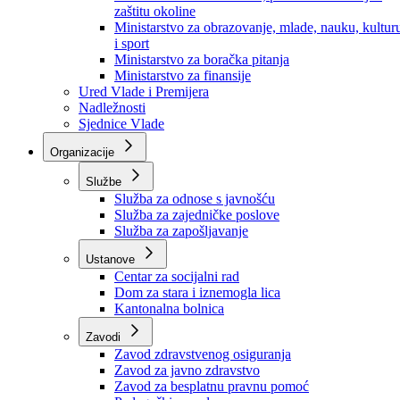
Ministarstvo za socijalnu politiku, zdravstvo,
raseljena lica i izbjeglice
Ministarstvo za urbanizam, prostorno uređenje i
zaštitu okoline
Ministarstvo za obrazovanje, mlade, nauku, kultur
i sport
Ministarstvo za boračka pitanja
Ministarstvo za finansije
Ured Vlade i Premijera
Nadležnosti
Sjednice Vlade
Organizacije
Službe
Služba za odnose s javnošću
Služba za zajedničke poslove
Služba za zapošljavanje
Ustanove
Centar za socijalni rad
Dom za stara i iznemogla lica
Kantonalna bolnica
Zavodi