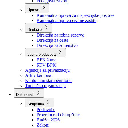
Zavod zdravstvenog osiguranja
Zavod za javno zdravstvo
Zavod za besplatnu pravnu pomoć
Pedagoški zavod
Uprave
Kantonalna uprava za inspekcijske poslove
Kantonalna uprava civilne zaštite
Direkcije
Direkcija za robne rezerve
Direkcija za ceste
Direkcija za šumarstvo
Javna preduzeća
BPK šume
RTV BPK
Agencija za privatizaciju
Arhiv kantona
Kantonalni stambeni fond
Turistička organizacija
Dokumenti
Skupština
Poslovnik