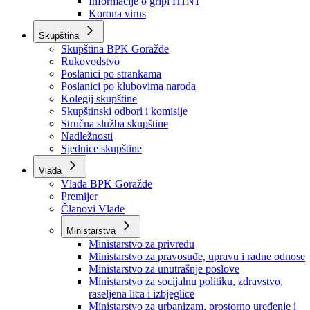
Izvještajno prognozna služba Ministarstva privrede
Izvještaj o radu
Izvještaj OC Uprave
Informacije o gripi H1N1
Korona virus
Skupština
Skupština BPK Goražde
Rukovodstvo
Poslanici po strankama
Poslanici po klubovima naroda
Kolegij skupštine
Skupštinski odbori i komisije
Stručna služba skupštine
Nadležnosti
Sjednice skupštine
Vlada
Vlada BPK Goražde
Premijer
Članovi Vlade
Ministarstva
Ministarstvo za privredu
Ministarstvo za pravosuđe, upravu i radne odnose
Ministarstvo za unutrašnje poslove