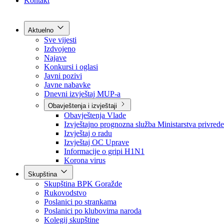
Grad Goražde
Foča-Ustikolina
Pale-Prača
Kontakt
Aktuelno
Sve vijesti
Izdvojeno
Najave
Konkursi i oglasi
Javni pozivi
Javne nabavke
Dnevni izvještaj MUP-a
Obavještenja i izvještaji
Obavještenja Vlade
Izvještajno prognozna služba Ministarstva privrede
Izvještaj o radu
Izvještaj OC Uprave
Informacije o gripi H1N1
Korona virus
Skupština
Skupština BPK Goražde
Rukovodstvo