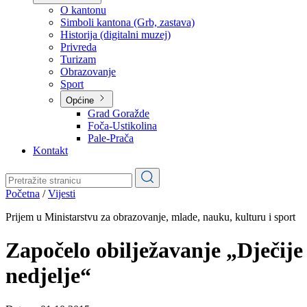
Planovi
Značajni dokumenti
O kantonu
O kantonu
Simboli kantona (Grb, zastava)
Historija (digitalni muzej)
Privreda
Turizam
Obrazovanje
Sport
Općine
Grad Goražde
Foča-Ustikolina
Pale-Prača
Kontakt
Početna
/
Vijesti
Prijem u Ministarstvu za obrazovanje, mlade, nauku, kulturu i sport
Započelo obilježavanje „Dječije