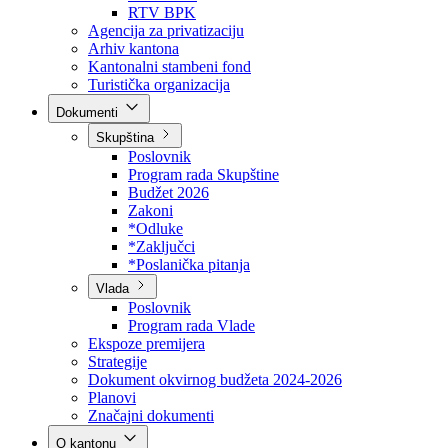
Direkcija za šumarstvo
Javna preduzeća
BPK šume
RTV BPK
Agencija za privatizaciju
Arhiv kantona
Kantonalni stambeni fond
Turistička organizacija
Dokumenti
Skupština
Poslovnik
Program rada Skupštine
Budžet 2026
Zakoni
*Odluke
*Zaključci
*Poslanička pitanja
Vlada
Poslovnik
Program rada Vlade
Ekspoze premijera
Strategije
Dokument okvirnog budžeta 2024-2026