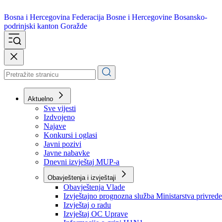
Bosna i Hercegovina
Federacija Bosne i Hercegovine
Bosansko-
podrinjski kanton Goražde
Aktuelno
Sve vijesti
Izdvojeno
Najave
Konkursi i oglasi
Javni pozivi
Javne nabavke
Dnevni izvještaj MUP-a
Obavještenja i izvještaji
Obavještenja Vlade