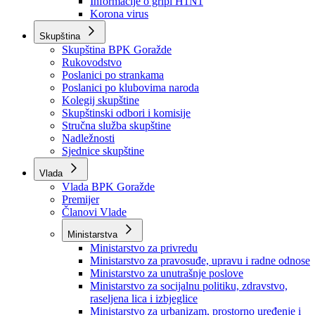
Izvještajno prognozna služba Ministarstva privrede
Izvještaj o radu
Izvještaj OC Uprave
Informacije o gripi H1N1
Korona virus
Skupština
Skupština BPK Goražde
Rukovodstvo
Poslanici po strankama
Poslanici po klubovima naroda
Kolegij skupštine
Skupštinski odbori i komisije
Stručna služba skupštine
Nadležnosti
Sjednice skupštine
Vlada
Vlada BPK Goražde
Premijer
Članovi Vlade
Ministarstva
Ministarstvo za privredu
Ministarstvo za pravosuđe, upravu i radne odnose
Ministarstvo za unutrašnje poslove