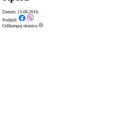
stradanja, ali i herojstva i
otpora
Datum: 13.08.2016.
Podijeli:
Odštampaj stranicu