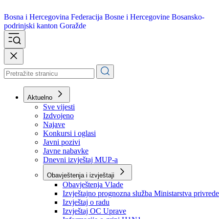
Bosna i Hercegovina
Federacija Bosne i Hercegovine
Bosansko-
podrinjski kanton Goražde
Aktuelno
Sve vijesti
Izdvojeno
Najave
Konkursi i oglasi
Javni pozivi
Javne nabavke
Dnevni izvještaj MUP-a
Obavještenja i izvještaji
Obavještenja Vlade