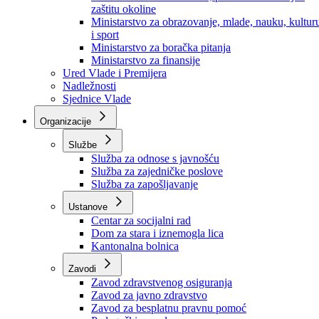
Ministarstvo za socijalnu politiku, zdravstvo,
raseljena lica i izbjeglice
Ministarstvo za urbanizam, prostorno uređenje i
zaštitu okoline
Ministarstvo za obrazovanje, mlade, nauku, kultur
i sport
Ministarstvo za boračka pitanja
Ministarstvo za finansije
Ured Vlade i Premijera
Nadležnosti
Sjednice Vlade
Organizacije
Službe
Služba za odnose s javnošću
Služba za zajedničke poslove
Služba za zapošljavanje
Ustanove
Centar za socijalni rad
Dom za stara i iznemogla lica
Kantonalna bolnica
Zavodi