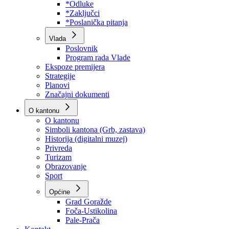
Program rada Skupštine
Budžet 2026
Zakoni
*Odluke
*Zaključci
*Poslanička pitanja
Vlada
Poslovnik
Program rada Vlade
Ekspoze premijera
Strategije
Planovi
Značajni dokumenti
O kantonu
O kantonu
Simboli kantona (Grb, zastava)
Historija (digitalni muzej)
Privreda
Turizam
Obrazovanje
Sport
Općine