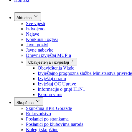
Grad Goražde
Foča-Ustikolina
Pale-Prača
Kontakt
Aktuelno
Sve vijesti
Izdvojeno
Najave
Konkursi i oglasi
Javni pozivi
Javne nabavke
Dnevni izvještaj MUP-a
Obavještenja i izvještaji
Obavještenja Vlade
Izvještajno prognozna služba Ministarstva privrede
Izvještaj o radu
Izvještaj OC Uprave
Informacije o gripi H1N1
Korona virus
Skupština
Skupština BPK Goražde
Rukovodstvo