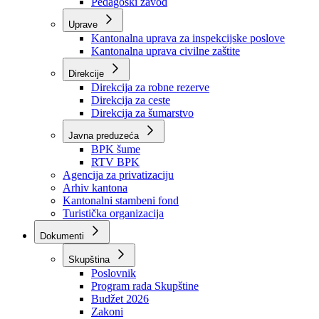
Zavod zdravstvenog osiguranja
Zavod za javno zdravstvo
Zavod za besplatnu pravnu pomoć
Pedagoški zavod
Uprave
Kantonalna uprava za inspekcijske poslove
Kantonalna uprava civilne zaštite
Direkcije
Direkcija za robne rezerve
Direkcija za ceste
Direkcija za šumarstvo
Javna preduzeća
BPK šume
RTV BPK
Agencija za privatizaciju
Arhiv kantona
Kantonalni stambeni fond
Turistička organizacija
Dokumenti
Skupština
Poslovnik