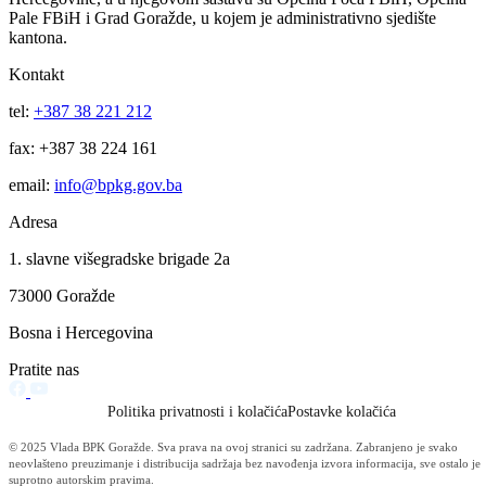
Obavijest korisnicima socijalnih davanja i boračke egzistencijalne
naknade u BPK Goražde
07.08.2026