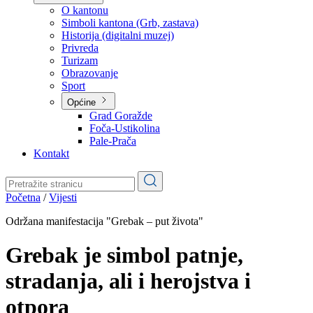
Planovi
Značajni dokumenti
O kantonu
O kantonu
Simboli kantona (Grb, zastava)
Historija (digitalni muzej)
Privreda
Turizam
Obrazovanje
Sport
Općine
Grad Goražde
Foča-Ustikolina
Pale-Prača
Kontakt
Početna
/
Vijesti
Održana manifestacija "Grebak – put života"
Grebak je simbol patnje,