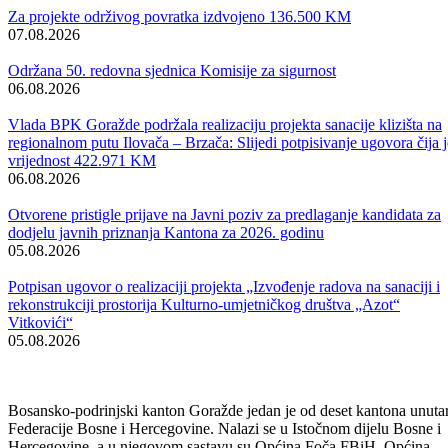
Prema riječima ministra za boračka pitanja BPK Goražde, Šemsa
Muslića, Goražde je početkom rata sa Grebkom spojio komandant 5.
pješadijskog bataljona 1. drinske udarne brigade, Hasan Turčalo Brzi.
– Stazom i putevima preko planina vodio je konvoje sa hiljadama ljud
da donesu u Goražde kilo brašna i poneki metak. Na žalost, na tom
putu je položio i svoj život – dodao je Muslić.
– Ovdje smo na veličanstvenom mjestu na kojem se pokazalo
herojstvo i mjesto sa kojeg je data poruka cijelom svijetu da Goražde
neće pasti. Onog dana kada su svi mediji rekli da je i Goražde gotovo
hrabri Podrinjci to nisu dozvolili. Prolazeći kroz vrleti, dajući živote
zbog gladi, nedostatka materijalno – tehničkih sredstava, pokazali su
da ova država može da se sačuva – kazao je, pored ostalog, ministar
boračka pitanja KS, Muharem Fišo.
Na području Grebka inicirana je izgradnja spomen kompleksa, a pre
riječima načelnika Općine Foča u FBiH, Zijada Kunovca, uz pomoć
donatora koji su izrazili spremnost da izdvoje sredstva, radovi na
izgradnji trebali bi započeti u narednoj godini.
Autor: Al. B./Dnevni avaz
Vijesti
Vidi sve