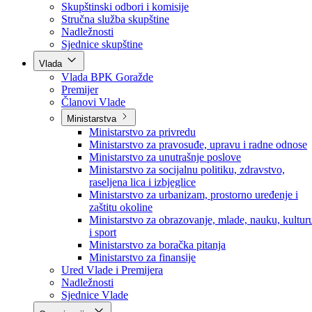
Poslanici po strankama
Poslanici po klubovima naroda
Kolegij skupštine
Skupštinski odbori i komisije
Stručna služba skupštine
Nadležnosti
Sjednice skupštine
Vlada
Vlada BPK Goražde
Premijer
Članovi Vlade
Ministarstva
Ministarstvo za privredu
Ministarstvo za pravosuđe, upravu i radne odnose
Ministarstvo za unutrašnje poslove
Ministarstvo za socijalnu politiku, zdravstvo,
raseljena lica i izbjeglice
Ministarstvo za urbanizam, prostorno uređenje i
zaštitu okoline
Ministarstvo za obrazovanje, mlade, nauku, kultur
i sport
Ministarstvo za boračka pitanja
Ministarstvo za finansije
Ured Vlade i Premijera