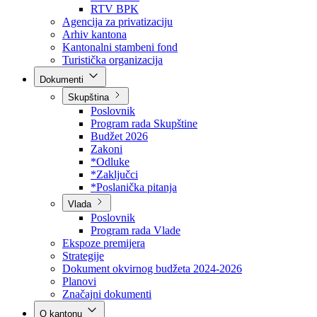
Direkcija za šumarstvo
Javna preduzeća
BPK šume
RTV BPK
Agencija za privatizaciju
Arhiv kantona
Kantonalni stambeni fond
Turistička organizacija
Dokumenti
Skupština
Poslovnik
Program rada Skupštine
Budžet 2026
Zakoni
*Odluke
*Zaključci
*Poslanička pitanja
Vlada
Poslovnik
Program rada Vlade
Ekspoze premijera
Strategije
Dokument okvirnog budžeta 2024-2026