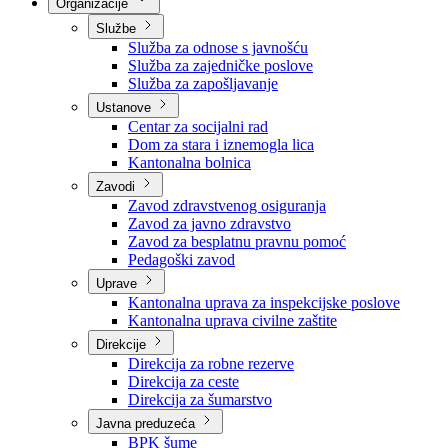
Nadležnosti
Sjednice Vlade
Organizacije
Službe
Služba za odnose s javnošću
Služba za zajedničke poslove
Služba za zapošljavanje
Ustanove
Centar za socijalni rad
Dom za stara i iznemogla lica
Kantonalna bolnica
Zavodi
Zavod zdravstvenog osiguranja
Zavod za javno zdravstvo
Zavod za besplatnu pravnu pomoć
Pedagoški zavod
Uprave
Kantonalna uprava za inspekcijske poslove
Kantonalna uprava civilne zaštite
Direkcije
Direkcija za robne rezerve
Direkcija za ceste