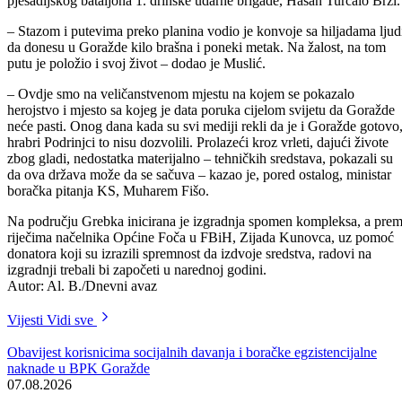
Polaganjem cvijeća ispred spomen obilježja podignutom u znak
sjećanja na pripadnike ARBiH, ali i civile stradale na putu života i
ponosa, satom historije i obraćanjima zvaničnika, na prijevoju Grebak
održan je centralni dio manifestacije “Grebak – put života”. Dan ranij
proučeni su jasin i tevhid za poginule branitelje. Ovom manifestacijo
nastoji se sačuvati sjećanje na pripadnike 1. slavne fočanske brigade i
drugih jedinica koje su branile ovaj prijevoj, te hiljade civila i boraca
koji su u tihim, noćnim kolonama, kroz zasjede, minska polja,
neprijateljske linije, često i snježne namete, pješačili iz Goražda kako
bi sa Grebka u opkoljeni grad donijelu hranu, lijekove i municiju.
– Grebak je simbol bošnjačkog otpora na prostoru Gornjeg Podrinja.
To je i simbol patnje, stradanja, herojstva. Grebak je bio žila kucavica
koja je snadbjevala Goražde i njegovu odbranu sa potrebnim
sredstvima, od bolnice do namjenske industrije, od hrane do ratnih
jedinica. Pričati o Grebku, a ne spomenuti “Riječku brigadu” koja je
ovdje došla, Krajišnike ljute, 4. motorizovanu iz Hrasnice, bilo bi
nekorektno. Grebak su ljudi, svaki časni borac koji je došao, pomoga
i branio – kazao nam je Admir Kuljuh, predsjednik Udruženja
demobiliziranih boraca ARBiH u Općini Foča u FBiH.