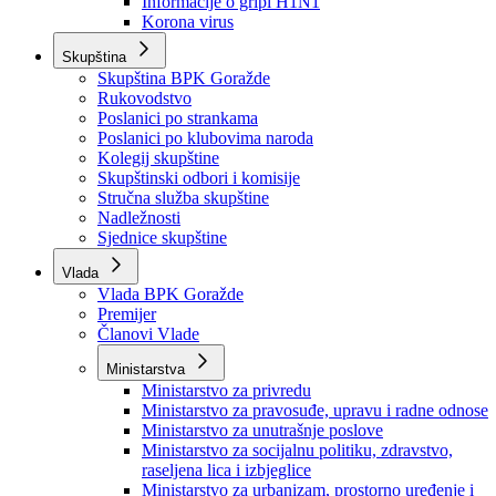
Izvještajno prognozna služba Ministarstva privrede
Izvještaj o radu
Izvještaj OC Uprave
Informacije o gripi H1N1
Korona virus
Skupština
Skupština BPK Goražde
Rukovodstvo
Poslanici po strankama
Poslanici po klubovima naroda
Kolegij skupštine
Skupštinski odbori i komisije
Stručna služba skupštine
Nadležnosti
Sjednice skupštine
Vlada
Vlada BPK Goražde
Premijer
Članovi Vlade
Ministarstva
Ministarstvo za privredu
Ministarstvo za pravosuđe, upravu i radne odnose
Ministarstvo za unutrašnje poslove