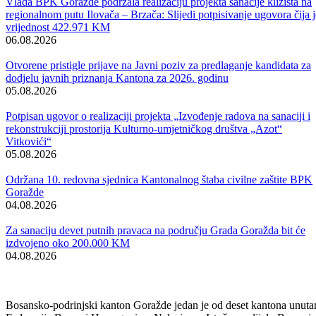
I ostali učesnici sastanka iskazali su zahvalnost na dosadašnjoj podršc
Fonda za zaštitu okoliša u rješavanju problema u području zaštite
životnog okoliša u ovom kantonu, te ukazali na prioritetne probleme
koje bi u narednom periodu trebalo riješiti.
Tako je, uz ranije pomenuti problem izgradnje deponije o kojem je na
sastanku govorila i predsjedavajuća Aida Obuća i projekte
prečišćavanja otpadnih voda na lokalitetu „Pobjede“ o kojima je
govorio ministar Meho Mašala, bilo govora i o potrebi zaštite i
unaprjeđenja šuma na ovom prostoru, te nastavku projekata izrade
toplih fasada u javnom sektoru radi uštede energije.
S tim u vezi dogovoreno je da predstavnici BPK-a Goražde u saradnji
sa sve tri lokalne zajednice sačine listu prioritetnih projekata koje bi
trebale biti predmet realizacije u narednom periodu.
U zank zahvalnosti za dosadašnju podršku direktoru Fonda uručen je
prigodan poklon.
Predstavnici Fonda za zaštitu okoliša su nakon sastanka posjetili i nek
od lokacija na kojima su realizovani projekti u čijem finansiranju je
učestvovao sam Fond, među kojima je i prostor industrijske zone
„Pobjeda“ na kojem je realizovan projekt izgradnje prečiščivača
otpadnih voda.