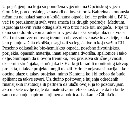
Na sastanku je istaknuto da Općina ove aktivnosti vodi samostalno, d
u njih nije uključen ni BPK, kao ni viši nivoi vlasti, a od predstavnika
Fonda koji upošljava najbolje bh stručnjake iz ove oblasti, zatraženo j
mišljenje o sporazumu potpisanom prije nekoliko dana.
– Fond je “Meka” najvećih stručnjaka iz ove, okolišne oblasti. Mi sm
pogledali projekat koji je ponuđen i zaključili da je predimenzioniran.
Ulaganje od 43 miliona KM u takvu deponiju je previše novca nego
što su stvarne potrebe Goražda i cijelog kantona. Da bi ta deponija bil
minimalno ekonomski opravdana dnevno bi trebala proizvoditi 150