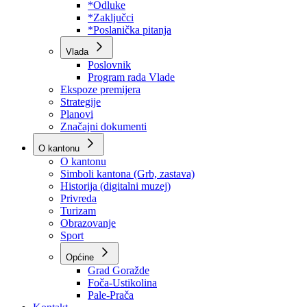
Program rada Skupštine
Budžet 2026
Zakoni
*Odluke
*Zaključci
*Poslanička pitanja
Vlada
Poslovnik
Program rada Vlade
Ekspoze premijera
Strategije
Planovi
Značajni dokumenti
O kantonu
O kantonu
Simboli kantona (Grb, zastava)
Historija (digitalni muzej)
Privreda
Turizam
Obrazovanje
Sport
Općine