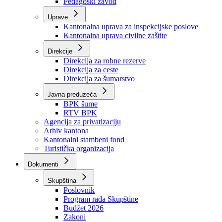
Zavod zdravstvenog osiguranja
Zavod za javno zdravstvo
Zavod za besplatnu pravnu pomoć
Pedagoški zavod
Uprave
Kantonalna uprava za inspekcijske poslove
Kantonalna uprava civilne zaštite
Direkcije
Direkcija za robne rezerve
Direkcija za ceste
Direkcija za šumarstvo
Javna preduzeća
BPK šume
RTV BPK
Agencija za privatizaciju
Arhiv kantona
Kantonalni stambeni fond
Turistička organizacija
Dokumenti
Skupština
Poslovnik