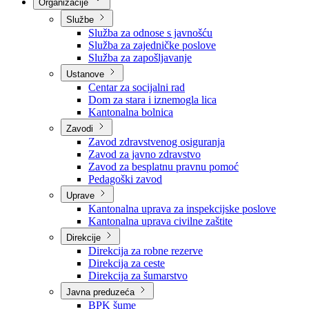
Nadležnosti
Sjednice Vlade
Organizacije
Službe
Služba za odnose s javnošću
Služba za zajedničke poslove
Služba za zapošljavanje
Ustanove
Centar za socijalni rad
Dom za stara i iznemogla lica
Kantonalna bolnica
Zavodi
Zavod zdravstvenog osiguranja
Zavod za javno zdravstvo
Zavod za besplatnu pravnu pomoć
Pedagoški zavod
Uprave
Kantonalna uprava za inspekcijske poslove
Kantonalna uprava civilne zaštite
Direkcije
Direkcija za robne rezerve
Direkcija za ceste