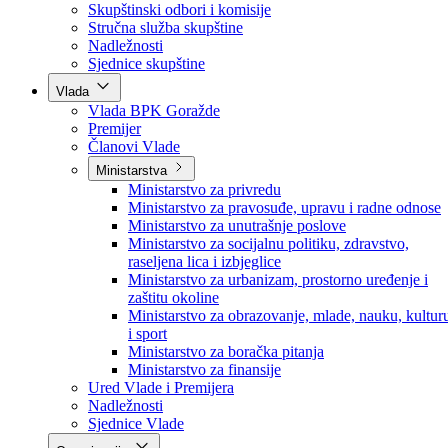
Poslanici po strankama
Poslanici po klubovima naroda
Kolegij skupštine
Skupštinski odbori i komisije
Stručna služba skupštine
Nadležnosti
Sjednice skupštine
Vlada
Vlada BPK Goražde
Premijer
Članovi Vlade
Ministarstva
Ministarstvo za privredu
Ministarstvo za pravosuđe, upravu i radne odnose
Ministarstvo za unutrašnje poslove
Ministarstvo za socijalnu politiku, zdravstvo,
raseljena lica i izbjeglice
Ministarstvo za urbanizam, prostorno uređenje i
zaštitu okoline
Ministarstvo za obrazovanje, mlade, nauku, kultur
i sport
Ministarstvo za boračka pitanja
Ministarstvo za finansije
Ured Vlade i Premijera