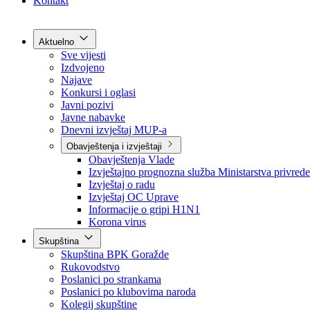
Grad Goražde
Foča-Ustikolina
Pale-Prača
Kontakt
Aktuelno
Sve vijesti
Izdvojeno
Najave
Konkursi i oglasi
Javni pozivi
Javne nabavke
Dnevni izvještaj MUP-a
Obavještenja i izvještaji
Obavještenja Vlade
Izvještajno prognozna služba Ministarstva privrede
Izvještaj o radu
Izvještaj OC Uprave
Informacije o gripi H1N1
Korona virus
Skupština
Skupština BPK Goražde
Rukovodstvo