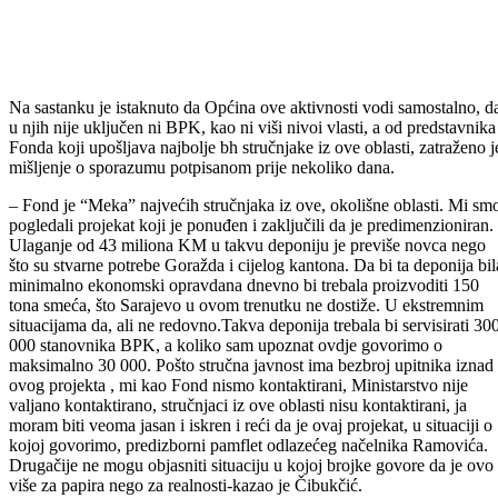
mi, u ovom trenutku, smo razgovarali o nekoliko desetina projekata
koji će zapravo biti intenzivirani približavanjem BiH Evropskoj uniji.
Naravno, bit ćemo u mogućnosti da zajednički apliciramo za određen
pristupna sredstva – kazao je Čibukčić.
Osim o projektima energetske efikasnosti, s dosta pažnje razgovarano
je i o pitanjima zaštite životne sredine, među kojima se, kao centralno,
ističe pitanje zbrinjavanja otpada.
– U dijelu okoliša, neizostavno je postojala potreba da se govori i o
odlaganju otpada unutar BPK, jer znamo da smo suočeni sa velikim
brojem divljih odlagališta i da još ne postoji sistemsko rješenje ovog
problema – istakao je premijer Oković.
On je kazao da su na sastanku prezentovane informacije stručnjaka
koje govore o određenoj neusaglašenosti planiranog rješenja deponije
za ovo područje, te je istaknuto da je Fond ponudio svoju stručnu
podršku s ciljem pronalaska odgovarajućeg rješenja u pogledu
zbrinjavanja otpada koje mora biti usklađeno sa EU standardima.