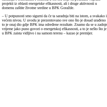
Novoimenovani direktor Fonda za zaštitu okoliša FBiH Fuad Čibukč
i njegov zamjenik Amir Kočo danas su boravili u posjeti Bosansko-
podrinjskom kantonu Goražde.
Cilj posjete bili su i razgovori s kantonalnim zvaničnicima o planiran
projektima unaprjeđenja sektora okoliša na području ovog kantona, te
obilazak lokaliteta na području BPK-a na kojima su do sada
realizovani projekti iz oblasti zaštite okoliša koje je finansirao federaln
Fond.
Na sastanku koji je ovom prilikom organizovan sa predstavnicima