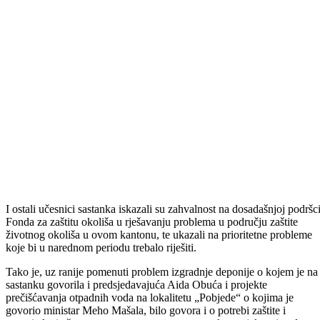
tona smeća, što Sarajevo u ovom trenutku ne dostiže. U ekstremnim
situacijama da, ali ne redovno.Takva deponija trebala bi servisirati 30
000 stanovnika BPK, a koliko sam upoznat ovdje govorimo o
maksimalno 30 000. Pošto stručna javnost ima bezbroj upitnika iznad
ovog projekta , mi kao Fond nismo kontaktirani, Ministarstvo nije
valjano kontaktirano, stručnjaci iz ove oblasti nisu kontaktirani, ja
moram biti veoma jasan i iskren i reći da je ovaj projekat, u situaciji o
kojoj govorimo, predizborni pamflet odlazećeg načelnika Ramovića.
Drugačije ne mogu objasniti situaciju u kojoj brojke govore da je ovo
više za papira nego za realnosti-kazao je Čibukčić.
U pojašnjenjima koja su ponuđena vijećnicima Općinskog vijeća
Goražde, pored ostalog se navodi da investitor iz Bahreina ekonomsk
računicu ne nalazi samo u količinama otpada koji će prikupiti u BPK,
već i u preuzimanju svih vrsta smeća i iz drugih područja. Međutim,
izgradnja takvih vrsta odlagališta vrlo brzo neće biti moguća. -Prije tri
dana smo dobili veoma radosnu vijest da naša zemlja ulazi na vrata
EU i mi smo već od ovog trenutka obavezni sve naše investicije, kada
je u pitanju zaštita okoliša, usaglasiti sa legislativom koja važi u EU.
Posebno odlagalište bio-hemijskog otpada, posebno životinjskog
porijekla, opasnih materija, imati separatna dvorišta, spalionice i tako
dalje. Sumnjam da u ovom trenutku, bez prisustva stručne javnosti,
eksternih stručnjaka, stručnjaka iz EU koji bi radili monitoring takvog
projekta, u takve projekte mogli ulaziti. Vrlo je nejasna situacija u koj
općine ulaze u takav projekat, mimo Kantona koji bi trebao da bude