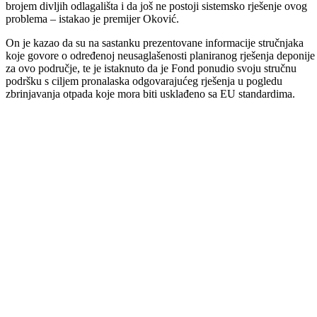
Direktor Fuad Čibukčić iskazao je opredjeljenje Fonda da i u
narednom periodu nastavi sa aktivnostima zaštite i unaprjeđenja
okoliša, te rješavanja brojnih problema iz ove oblasti na području cijel
FBiH. On je ovom prilikom istakao da je Fond u protekle tri godine n
području BPK-a Goražde sufinansirao projekte u ukupnoj vrijednosti
od 1,2 miliona KM, te ocijenio da će se ova saradnja u narednom
periodu nastaviti.
– Nama je Goražde na srcu puno bliže nego što je to u kilometrima i