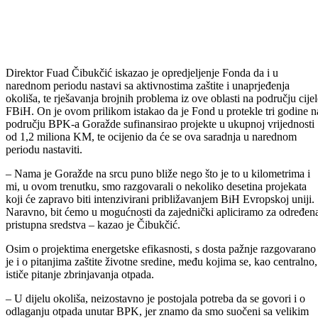
Fonda za zaštitu okoliša, a kojem su prisustvovali delegat u Domu
naroda Parlamenta FBiH Sanel Mušović, predsjedavajuća Skupštine
BPK-a Goržade Aida Obuća, premijer BPK-a Goražde Emir Oković,
ministri za privredu i socijalnu politiku Meho Mašala i Damir Dučić,
poslanik u Skupštini BPK-a Muradif Kanlić i direktor JP Bosansko-
podirnjske šume Kenan Kanlić, predstavnici Fonda informisani su o
ranije realizovanim projektima i prioritetnim potrebama u oblasti zaštit
i unaprjeđenja okoliša na području BPK-a.
Premijer Emir Oković iskazao je zahvalnost, te istakao izuzetno dobr
saradnju s federalnim Fondom, u okviru koje su podržani vrijedni
projekti iz oblasti energetske efikasnosti, ali i druge aktivnosti u
domenu zaštite životne sredine u BPK Goražde.
– U potpunosti smo sigurni da će ta saradnja biti na istom, a svakako i
većem nivou. U uvodu je prezentovano sve ono što je dosad urađeno 
to je onaj dio gdje BPK ima određene rezultate. Znamo da se u zadnj
vrijeme jako puno govori o energetskoj efikasnosti, a to je nešto što je
u BPK zaista vidljivo i na samom terenu – kazao je premijer.