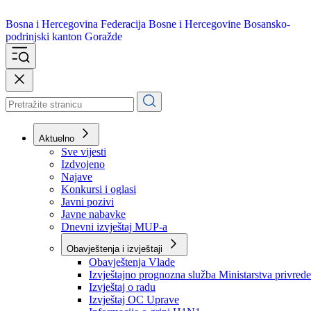
Bosna i Hercegovina
Federacija Bosne i Hercegovine
Bosansko-
podrinjski kanton Goražde
Aktuelno
Sve vijesti
Izdvojeno
Najave
Konkursi i oglasi
Javni pozivi
Javne nabavke
Dnevni izvještaj MUP-a
Obavještenja i izvještaji
Obavještenja Vlade