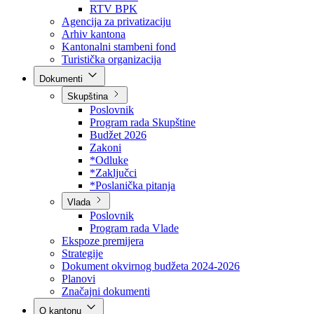
Direkcija za šumarstvo
Javna preduzeća
BPK šume
RTV BPK
Agencija za privatizaciju
Arhiv kantona
Kantonalni stambeni fond
Turistička organizacija
Dokumenti
Skupština
Poslovnik
Program rada Skupštine
Budžet 2026
Zakoni
*Odluke
*Zaključci
*Poslanička pitanja
Vlada
Poslovnik
Program rada Vlade
Ekspoze premijera
Strategije
Dokument okvirnog budžeta 2024-2026