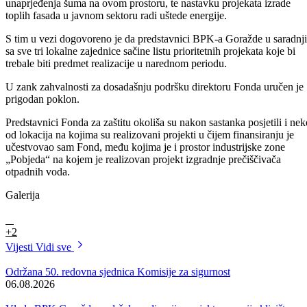
aplikant za takve stvari. Uz dužno poštovanje htijenja određenih
finansijskih institucija ili partnera da ulažu ovdje, ja to pozdravljam,
ako ulažete ovdje dajte da imate stvarnu efikasnost, a ne da to bude
samo mahanje papirom koji nema pokrića- istakao je Čibukčić.