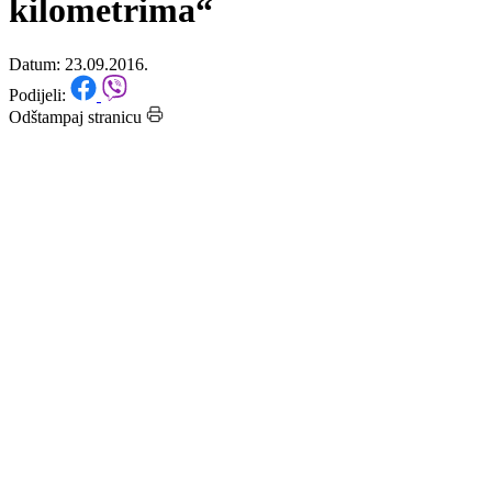
bliže nego što je to u
kilometrima“
Datum: 23.09.2016.
Podijeli:
Odštampaj stranicu