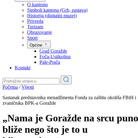
Planovi
Značajni dokumenti
O kantonu
O kantonu
Simboli kantona (Grb, zastava)
Historija (digitalni muzej)
Privreda
Turizam
Obrazovanje
Sport
Općine
Grad Goražde
Foča-Ustikolina
Pale-Prača
Kontakt
Početna
/
Vijesti
Sastanak predstavnika menadžmenta Fonda za zaštitu okoliša FBiH i
zvaničnika BPK-a Goražde
„Nama je Goražde na srcu pun