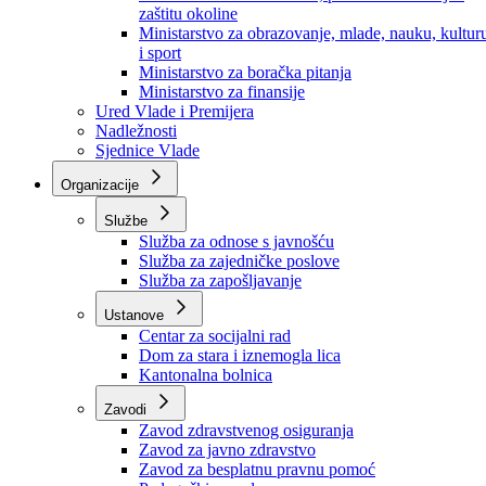
Ministarstvo za socijalnu politiku, zdravstvo,
raseljena lica i izbjeglice
Ministarstvo za urbanizam, prostorno uređenje i
zaštitu okoline
Ministarstvo za obrazovanje, mlade, nauku, kultur
i sport
Ministarstvo za boračka pitanja
Ministarstvo za finansije
Ured Vlade i Premijera
Nadležnosti
Sjednice Vlade
Organizacije
Službe
Služba za odnose s javnošću
Služba za zajedničke poslove
Služba za zapošljavanje
Ustanove
Centar za socijalni rad
Dom za stara i iznemogla lica
Kantonalna bolnica
Zavodi