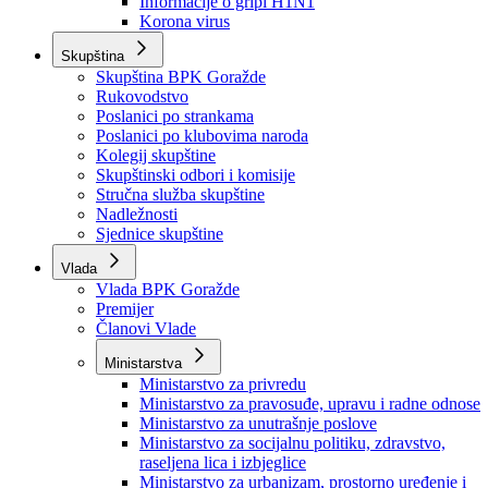
Izvještajno prognozna služba Ministarstva privrede
Izvještaj o radu
Izvještaj OC Uprave
Informacije o gripi H1N1
Korona virus
Skupština
Skupština BPK Goražde
Rukovodstvo
Poslanici po strankama
Poslanici po klubovima naroda
Kolegij skupštine
Skupštinski odbori i komisije
Stručna služba skupštine
Nadležnosti
Sjednice skupštine
Vlada
Vlada BPK Goražde
Premijer
Članovi Vlade
Ministarstva
Ministarstvo za privredu
Ministarstvo za pravosuđe, upravu i radne odnose
Ministarstvo za unutrašnje poslove