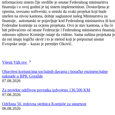
oko 350 miliona konvertibilnih maraka, a jedan od značajnijih
projekata je projekat putne komunikacije, odnosno brze ceste Goražd
Sarajevo, sa kojim je Vlada BPK-a Goražde aplicirala i na Federalnu
listu javnih investicija.
„Mi smo kao kanton u februaru mjesecu usvojili Strategiju razvoja
kantona i otklonili taj zadnji formalni problem koji je preduslov izradi
Liste javnih investicija. Ista je obuhvatila prijedloge općina u sastavu
kantona i mogu reći da, po prvi put od kako kanton postoji, imamo
jedan ovakav alat koji je neophodan u ovim predstojećim evropskim
integracijama, koji je još uvijek u određenom smislu više formalan
nego što on suštinski pravi određene predispozicije, ali to je oblik i
forma projekata za koje mi smatramo da su nužni i neophodni. Ovo je
zapravo jedan sistem koji podrazumijeva da unosom ovih projekata u
odgovarajući sistem, to automatski dolazi u obradu kod Federalnog
mninistarstva finansija. Ostaje da se vidi šta će moći biti prihvaćeno i
šta će moći biti praćeno budžetskim okvirom, ali ovo je zasigurno
jedan iskorak“ – istaknuo je premijer Emir Oković
Listom javnih investicija obuhvaćena su i četiri značajna
infrastrukturna projekta koja su već u toku, a radi se o projektima
izgradnje obaloutvrda i kanalizacionih sistema, u vrijednosti od preko
sedam miliona konvertibilnih maraka.
Istaknuto je i da je Vlada BPK-a Goražde, ove godine, putem