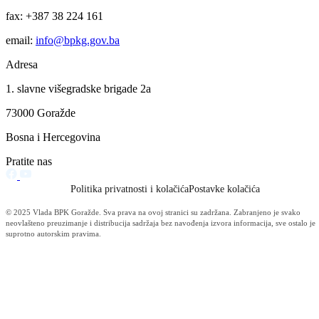
Obavijest korisnicima socijalnih davanja i boračke egzistencijalne
naknade u BPK Goražde
07.08.2026