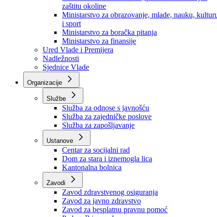
Ministarstvo za socijalnu politiku, zdravstvo,
raseljena lica i izbjeglice
Ministarstvo za urbanizam, prostorno uređenje i
zaštitu okoline
Ministarstvo za obrazovanje, mlade, nauku, kultur
i sport
Ministarstvo za boračka pitanja
Ministarstvo za finansije
Ured Vlade i Premijera
Nadležnosti
Sjednice Vlade
Organizacije
Službe
Služba za odnose s javnošću
Služba za zajedničke poslove
Služba za zapošljavanje
Ustanove
Centar za socijalni rad
Dom za stara i iznemogla lica
Kantonalna bolnica
Zavodi