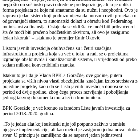
Na svojoj pretposljednoj sjednici, Vlada Bosansko-podrinjskog
kantona Goražde usvojila je Program javnih investicija BPK-a
Goražde za period 2017-2019. godina koji će biti dostavljen
Federalnom ministarstvu finansija.
U listu je ušlo 46 kapitalnih projekata koji su većinom infrastrukturni,
prema riječima premijera Emira Okovića, radi se o jednom dokument
za čije donošenje se Vlada opredijelila nakon njenog osnivanja, što je
istaknuto i u ekspozeu premijera.
Ukupna vrijednost projekata koji se nalaze na Listi javnih investicija j