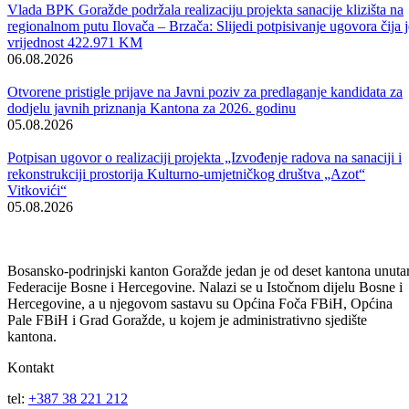
projekata sa viših nivoa vlasti obezbijedila značajan iznos sredstava z
pojedine projekte, kao i da se Lista javnih investicija donosi se za
period od dvije godine, zbog čega proces razvijanja i poboljšanja
jednog takvog dokumenta mora teći u kontinuitetu.
BPK Goražde je već krenuo sa izradom Liste javnih investicija za
period 2018-2020. godina.
„To je jedan alat koji suštinski nije još potpuno zaživio u smislu
njegove implementacije, ali kao metod je zasigurno jedna nova i dobr
stvar. U principu je zamišljeno da se napravi jedan jedinstveni
informacioni sistem čije središte je unutar Federalnog ministarstva
finansija i u ovoj godini je taj sistem implementiran. Dostavljena je
oprema, uvezano softverski, u smislu da svaki projekat koji bude
unešen na nivou kantona, dobije saglasnost našeg Ministarstva za
finansije, automatski se pojavljuje kod Federalnog ministarstva ili ko
Federalne komisije za ocjenu projekata. Ovo je stav kantona, a šta će
biti prihvaćeno od strane Federacije i Federalnog ministarstva finansij
odnosno njihove Komisije ostaje da vidimo. Sama suština projekata je
da oni imaju logički okvir i to je metod koji je prepoznat unutar
Evropske unije – kazao je premijer Oković.
Vijesti
Vidi sve