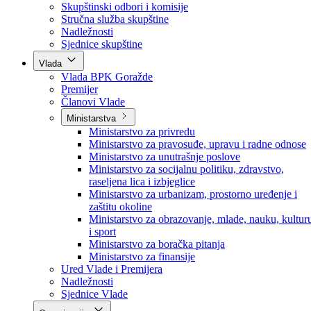
Poslanici po strankama
Poslanici po klubovima naroda
Kolegij skupštine
Skupštinski odbori i komisije
Stručna služba skupštine
Nadležnosti
Sjednice skupštine
Vlada
Vlada BPK Goražde
Premijer
Članovi Vlade
Ministarstva
Ministarstvo za privredu
Ministarstvo za pravosuđe, upravu i radne odnose
Ministarstvo za unutrašnje poslove
Ministarstvo za socijalnu politiku, zdravstvo,
raseljena lica i izbjeglice
Ministarstvo za urbanizam, prostorno uređenje i
zaštitu okoline
Ministarstvo za obrazovanje, mlade, nauku, kultur
i sport
Ministarstvo za boračka pitanja
Ministarstvo za finansije
Ured Vlade i Premijera