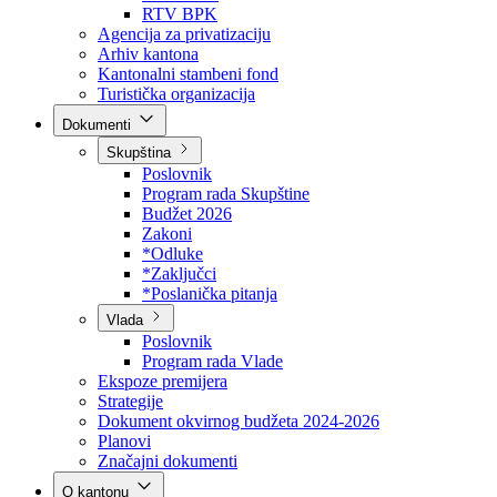
Direkcija za šumarstvo
Javna preduzeća
BPK šume
RTV BPK
Agencija za privatizaciju
Arhiv kantona
Kantonalni stambeni fond
Turistička organizacija
Dokumenti
Skupština
Poslovnik
Program rada Skupštine
Budžet 2026
Zakoni
*Odluke
*Zaključci
*Poslanička pitanja
Vlada
Poslovnik
Program rada Vlade
Ekspoze premijera
Strategije
Dokument okvirnog budžeta 2024-2026