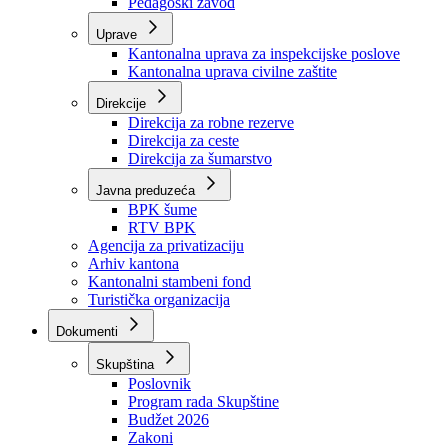
Zavod zdravstvenog osiguranja
Zavod za javno zdravstvo
Zavod za besplatnu pravnu pomoć
Pedagoški zavod
Uprave
Kantonalna uprava za inspekcijske poslove
Kantonalna uprava civilne zaštite
Direkcije
Direkcija za robne rezerve
Direkcija za ceste
Direkcija za šumarstvo
Javna preduzeća
BPK šume
RTV BPK
Agencija za privatizaciju
Arhiv kantona
Kantonalni stambeni fond
Turistička organizacija
Dokumenti
Skupština
Poslovnik