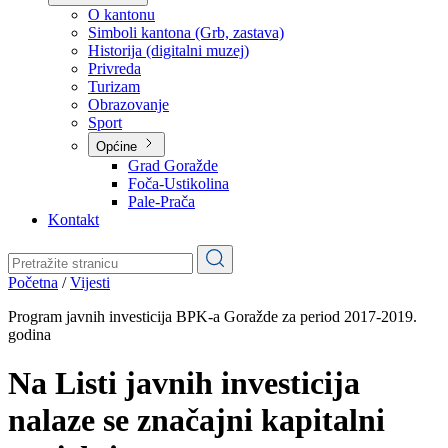
Planovi
Značajni dokumenti
O kantonu
O kantonu
Simboli kantona (Grb, zastava)
Historija (digitalni muzej)
Privreda
Turizam
Obrazovanje
Sport
Općine
Grad Goražde
Foča-Ustikolina
Pale-Prača
Kontakt
Početna
/
Vijesti
Program javnih investicija BPK-a Goražde za period 2017-2019.
godina
Na Listi javnih investicija