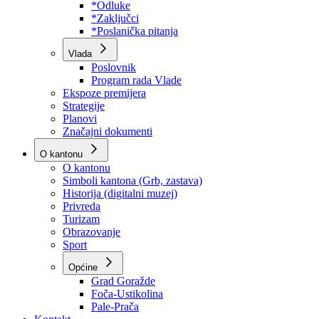
Program rada Skupštine
Budžet 2026
Zakoni
*Odluke
*Zaključci
*Poslanička pitanja
Vlada
Poslovnik
Program rada Vlade
Ekspoze premijera
Strategije
Planovi
Značajni dokumenti
O kantonu
O kantonu
Simboli kantona (Grb, zastava)
Historija (digitalni muzej)
Privreda
Turizam
Obrazovanje
Sport
Općine