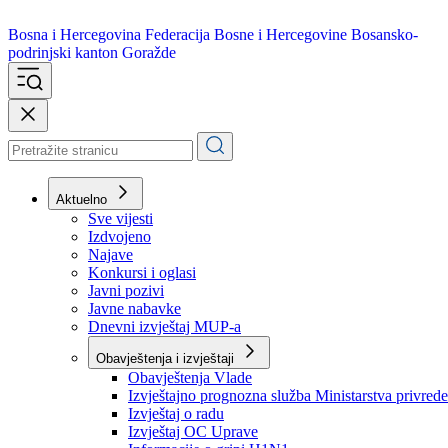
Bosna i Hercegovina
Federacija Bosne i Hercegovine
Bosansko-
podrinjski kanton Goražde
Aktuelno
Sve vijesti
Izdvojeno
Najave
Konkursi i oglasi
Javni pozivi
Javne nabavke
Dnevni izvještaj MUP-a
Obavještenja i izvještaji
Obavještenja Vlade