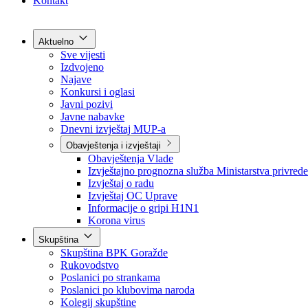
Grad Goražde
Foča-Ustikolina
Pale-Prača
Kontakt
Aktuelno
Sve vijesti
Izdvojeno
Najave
Konkursi i oglasi
Javni pozivi
Javne nabavke
Dnevni izvještaj MUP-a
Obavještenja i izvještaji
Obavještenja Vlade
Izvještajno prognozna služba Ministarstva privrede
Izvještaj o radu
Izvještaj OC Uprave
Informacije o gripi H1N1
Korona virus
Skupština
Skupština BPK Goražde
Rukovodstvo