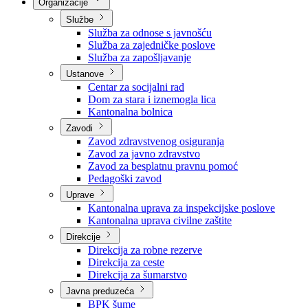
Nadležnosti
Sjednice Vlade
Organizacije
Službe
Služba za odnose s javnošću
Služba za zajedničke poslove
Služba za zapošljavanje
Ustanove
Centar za socijalni rad
Dom za stara i iznemogla lica
Kantonalna bolnica
Zavodi
Zavod zdravstvenog osiguranja
Zavod za javno zdravstvo
Zavod za besplatnu pravnu pomoć
Pedagoški zavod
Uprave
Kantonalna uprava za inspekcijske poslove
Kantonalna uprava civilne zaštite
Direkcije
Direkcija za robne rezerve
Direkcija za ceste