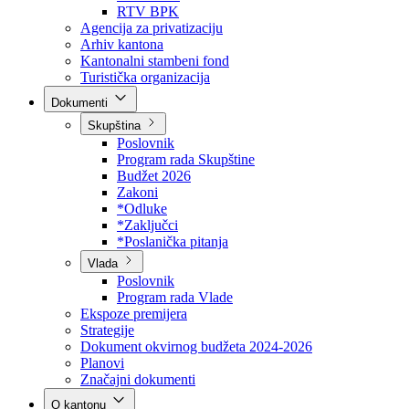
Direkcija za šumarstvo
Javna preduzeća
BPK šume
RTV BPK
Agencija za privatizaciju
Arhiv kantona
Kantonalni stambeni fond
Turistička organizacija
Dokumenti
Skupština
Poslovnik
Program rada Skupštine
Budžet 2026
Zakoni
*Odluke
*Zaključci
*Poslanička pitanja
Vlada
Poslovnik
Program rada Vlade
Ekspoze premijera
Strategije
Dokument okvirnog budžeta 2024-2026