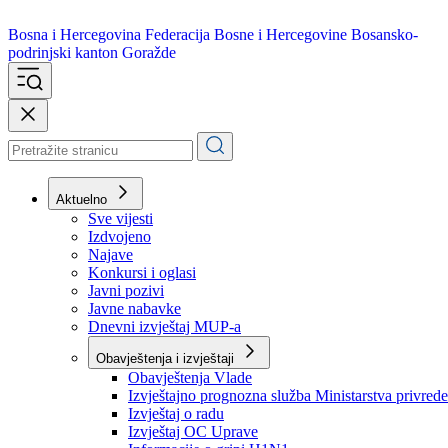
Bosna i Hercegovina
Federacija Bosne i Hercegovine
Bosansko-
podrinjski kanton Goražde
Aktuelno
Sve vijesti
Izdvojeno
Najave
Konkursi i oglasi
Javni pozivi
Javne nabavke
Dnevni izvještaj MUP-a
Obavještenja i izvještaji
Obavještenja Vlade