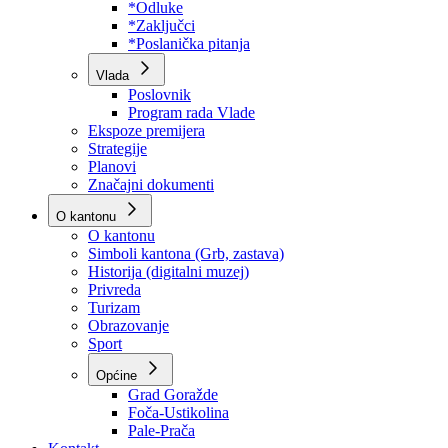
Program rada Skupštine
Budžet 2026
Zakoni
*Odluke
*Zaključci
*Poslanička pitanja
Vlada
Poslovnik
Program rada Vlade
Ekspoze premijera
Strategije
Planovi
Značajni dokumenti
O kantonu
O kantonu
Simboli kantona (Grb, zastava)
Historija (digitalni muzej)
Privreda
Turizam
Obrazovanje
Sport
Općine