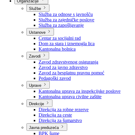
Nadležnosti
Sjednice Vlade
Organizacije
Službe
Služba za odnose s javnošću
Služba za zajedničke poslove
Služba za zapošljavanje
Ustanove
Centar za socijalni rad
Dom za stara i iznemogla lica
Kantonalna bolnica
Zavodi
Zavod zdravstvenog osiguranja
Zavod za javno zdravstvo
Zavod za besplatnu pravnu pomoć
Pedagoški zavod
Uprave
Kantonalna uprava za inspekcijske poslove
Kantonalna uprava civilne zaštite
Direkcije
Direkcija za robne rezerve
Direkcija za ceste