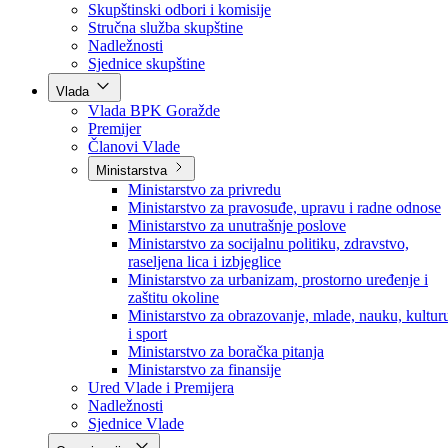
Poslanici po strankama
Poslanici po klubovima naroda
Kolegij skupštine
Skupštinski odbori i komisije
Stručna služba skupštine
Nadležnosti
Sjednice skupštine
Vlada
Vlada BPK Goražde
Premijer
Članovi Vlade
Ministarstva
Ministarstvo za privredu
Ministarstvo za pravosuđe, upravu i radne odnose
Ministarstvo za unutrašnje poslove
Ministarstvo za socijalnu politiku, zdravstvo,
raseljena lica i izbjeglice
Ministarstvo za urbanizam, prostorno uređenje i
zaštitu okoline
Ministarstvo za obrazovanje, mlade, nauku, kultur
i sport
Ministarstvo za boračka pitanja
Ministarstvo za finansije
Ured Vlade i Premijera