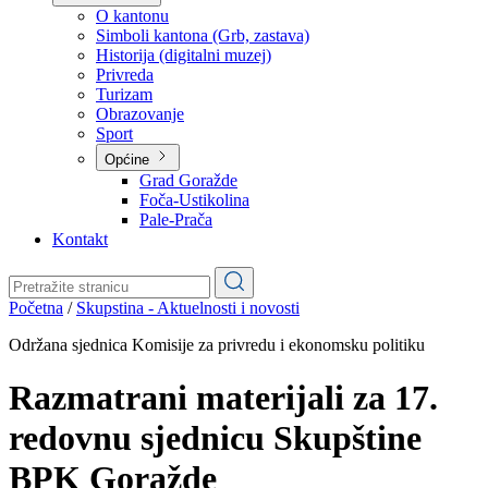
Planovi
Značajni dokumenti
O kantonu
O kantonu
Simboli kantona (Grb, zastava)
Historija (digitalni muzej)
Privreda
Turizam
Obrazovanje
Sport
Općine
Grad Goražde
Foča-Ustikolina
Pale-Prača
Kontakt
Početna
/
Skupstina - Aktuelnosti i novosti
Održana sjednica Komisije za privredu i ekonomsku politiku
Razmatrani materijali za 17.