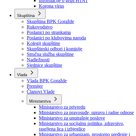
Izvještajno prognozna služba Ministarstva privrede
Izvještaj o radu
Izvještaj OC Uprave
Informacije o gripi H1N1
Korona virus
Skupština
Skupština BPK Goražde
Rukovodstvo
Poslanici po strankama
Poslanici po klubovima naroda
Kolegij skupštine
Skupštinski odbori i komisije
Stručna služba skupštine
Nadležnosti
Sjednice skupštine
Vlada
Vlada BPK Goražde
Premijer
Članovi Vlade
Ministarstva
Ministarstvo za privredu
Ministarstvo za pravosuđe, upravu i radne odnose
Ministarstvo za unutrašnje poslove