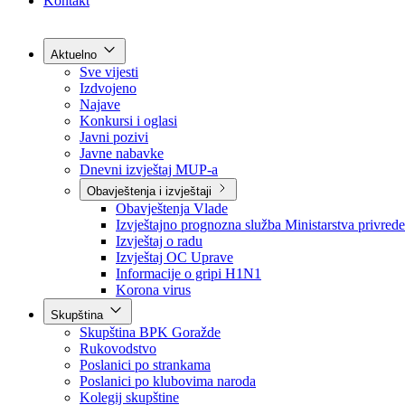
Grad Goražde
Foča-Ustikolina
Pale-Prača
Kontakt
Aktuelno
Sve vijesti
Izdvojeno
Najave
Konkursi i oglasi
Javni pozivi
Javne nabavke
Dnevni izvještaj MUP-a
Obavještenja i izvještaji
Obavještenja Vlade
Izvještajno prognozna služba Ministarstva privrede
Izvještaj o radu
Izvještaj OC Uprave
Informacije o gripi H1N1
Korona virus
Skupština
Skupština BPK Goražde
Rukovodstvo