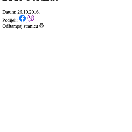
redovnu sjednicu Skupštine
BPK Goražde
Datum: 26.10.2016.
Podijeli:
Odštampaj stranicu