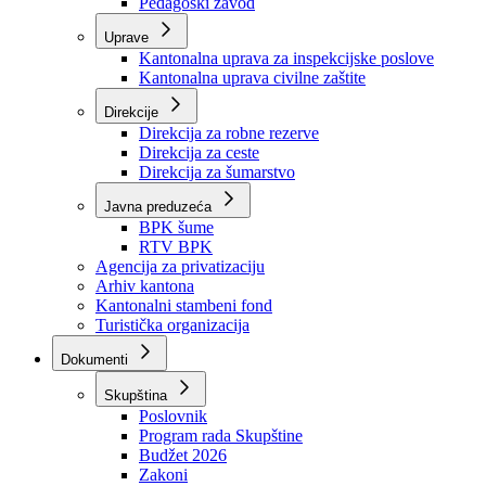
Zavod zdravstvenog osiguranja
Zavod za javno zdravstvo
Zavod za besplatnu pravnu pomoć
Pedagoški zavod
Uprave
Kantonalna uprava za inspekcijske poslove
Kantonalna uprava civilne zaštite
Direkcije
Direkcija za robne rezerve
Direkcija za ceste
Direkcija za šumarstvo
Javna preduzeća
BPK šume
RTV BPK
Agencija za privatizaciju
Arhiv kantona
Kantonalni stambeni fond
Turistička organizacija
Dokumenti
Skupština
Poslovnik