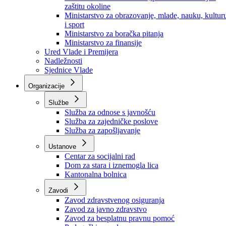
Ministarstvo za socijalnu politiku, zdravstvo,
raseljena lica i izbjeglice
Ministarstvo za urbanizam, prostorno uređenje i
zaštitu okoline
Ministarstvo za obrazovanje, mlade, nauku, kultur
i sport
Ministarstvo za boračka pitanja
Ministarstvo za finansije
Ured Vlade i Premijera
Nadležnosti
Sjednice Vlade
Organizacije
Službe
Služba za odnose s javnošću
Služba za zajedničke poslove
Služba za zapošljavanje
Ustanove
Centar za socijalni rad
Dom za stara i iznemogla lica
Kantonalna bolnica
Zavodi