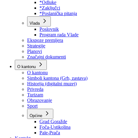
Program rada Skupštine
Budžet 2026
Zakoni
*Odluke
*Zaključci
*Poslanička pitanja
Vlada
Poslovnik
Program rada Vlade
Ekspoze premijera
Strategije
Planovi
Značajni dokumenti
O kantonu
O kantonu
Simboli kantona (Grb, zastava)
Historija (digitalni muzej)
Privreda
Turizam
Obrazovanje
Sport
Općine