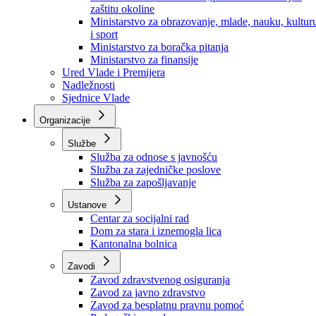
Ministarstvo za socijalnu politiku, zdravstvo,
raseljena lica i izbjeglice
Ministarstvo za urbanizam, prostorno uređenje i
zaštitu okoline
Ministarstvo za obrazovanje, mlade, nauku, kultur
i sport
Ministarstvo za boračka pitanja
Ministarstvo za finansije
Ured Vlade i Premijera
Nadležnosti
Sjednice Vlade
Organizacije
Službe
Služba za odnose s javnošću
Služba za zajedničke poslove
Služba za zapošljavanje
Ustanove
Centar za socijalni rad
Dom za stara i iznemogla lica
Kantonalna bolnica
Zavodi