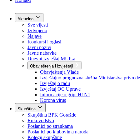
Grad Goražde
Foča-Ustikolina
Pale-Prača
Kontakt
Aktuelno
Sve vijesti
Izdvojeno
Najave
Konkursi i oglasi
Javni pozivi
Javne nabavke
Dnevni izvještaj MUP-a
Obavještenja i izvještaji
Obavještenja Vlade
Izvještajno prognozna služba Ministarstva privrede
Izvještaj o radu
Izvještaj OC Uprave
Informacije o gripi H1N1
Korona virus
Skupština
Skupština BPK Goražde
Rukovodstvo