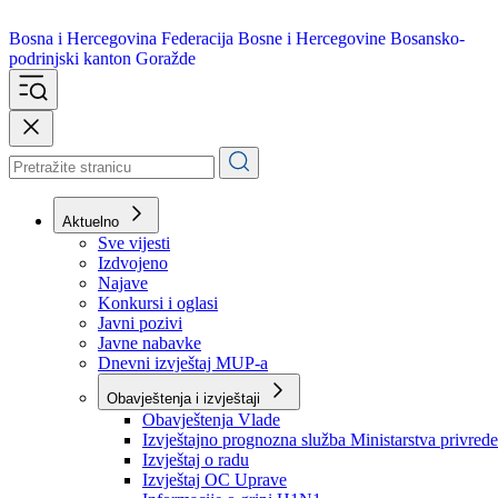
Bosna i Hercegovina
Federacija Bosne i Hercegovine
Bosansko-
podrinjski kanton Goražde
Aktuelno
Sve vijesti
Izdvojeno
Najave
Konkursi i oglasi
Javni pozivi
Javne nabavke
Dnevni izvještaj MUP-a
Obavještenja i izvještaji
Obavještenja Vlade