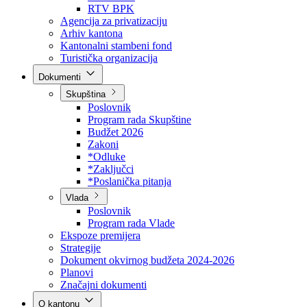
Direkcija za šumarstvo
Javna preduzeća
BPK šume
RTV BPK
Agencija za privatizaciju
Arhiv kantona
Kantonalni stambeni fond
Turistička organizacija
Dokumenti
Skupština
Poslovnik
Program rada Skupštine
Budžet 2026
Zakoni
*Odluke
*Zaključci
*Poslanička pitanja
Vlada
Poslovnik
Program rada Vlade
Ekspoze premijera
Strategije
Dokument okvirnog budžeta 2024-2026