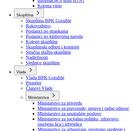
Izvještajno prognozna služba Ministarstva privrede
Izvještaj o radu
Izvještaj OC Uprave
Informacije o gripi H1N1
Korona virus
Skupština
Skupština BPK Goražde
Rukovodstvo
Poslanici po strankama
Poslanici po klubovima naroda
Kolegij skupštine
Skupštinski odbori i komisije
Stručna služba skupštine
Nadležnosti
Sjednice skupštine
Vlada
Vlada BPK Goražde
Premijer
Članovi Vlade
Ministarstva
Ministarstvo za privredu
Ministarstvo za pravosuđe, upravu i radne odnose
Ministarstvo za unutrašnje poslove