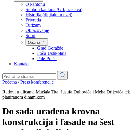
Planovi
Značajni dokumenti
O kantonu
O kantonu
Simboli kantona (Grb, zastava)
Historija (digitalni muzej)
Privreda
Turizam
Obrazovanje
Sport
Općine
Grad Goražde
Foča-Ustikolina
Pale-Prača
Kontakt
Početna
/
Press konferencije
Radovi u ulicama Maršala Tita, Jusufa Duhovića i Meha Drljevića te
planiranom dinamikom
Do sada urađena krovna