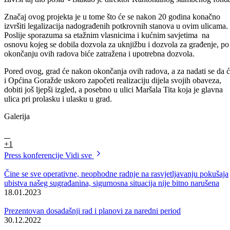
na ukupno šest stambenih jedinica.
„Mi smo zadovoljni sa trenutno izvedenim radovima. Imamo malo
problema što se tiče vremenskih uslova, mada se nadamo da ćemo