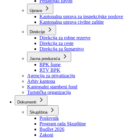
Zavod zdravstvenog osiguranja
Zavod za javno zdravstvo
Zavod za besplatnu pravnu pomoć
Pedagoški zavod
Uprave
Kantonalna uprava za inspekcijske poslove
Kantonalna uprava civilne zaštite
Direkcije
Direkcija za robne rezerve
Direkcija za ceste
Direkcija za šumarstvo
Javna preduzeća
BPK šume
RTV BPK
Agencija za privatizaciju
Arhiv kantona
Kantonalni stambeni fond
Turistička organizacija
Dokumenti
Skupština
Poslovnik