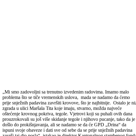
O dinamici radova na rekonstrukciji krovova i fasada na zgradama u
ulicama Maršala Tita, Jusufa Duhovića i Meha Drljevića na današnjoj
press konferenciji govorio je direktor Kantonalnog stambenog fonda
Bosansko-podrinjskog kantona Goražde Ahmed Šunja.
Prema Sporazumu koji je potpisala Vlada Bosansko-podrinjskog
kantona Goražde, pedeset posto stambenog fonda u ovim ulicama
pripalo je Bosansko-podrinjskom kantonu Goražde, a pedest posto
Općini Goražde. Obaveza proistekla potpisivanjem ovog sporazuma
prema etažnim vlasnicima je rekonstrukcija krovova i fasada na
ukupno 11 stambenih jedinica.
Za ove namjene Vlada BPK Goražde izdvojila je 365.000 KM te
odabrala izvođača radova, GPD „Drina“d.d. Prema riječima Ahmeda
Šunje, radovi teku planiranom dinamikom i do sada radovi su završen