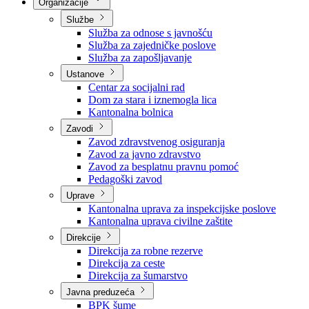
Nadležnosti
Sjednice Vlade
Organizacije
Službe
Služba za odnose s javnošću
Služba za zajedničke poslove
Služba za zapošljavanje
Ustanove
Centar za socijalni rad
Dom za stara i iznemogla lica
Kantonalna bolnica
Zavodi
Zavod zdravstvenog osiguranja
Zavod za javno zdravstvo
Zavod za besplatnu pravnu pomoć
Pedagoški zavod
Uprave
Kantonalna uprava za inspekcijske poslove
Kantonalna uprava civilne zaštite
Direkcije
Direkcija za robne rezerve
Direkcija za ceste