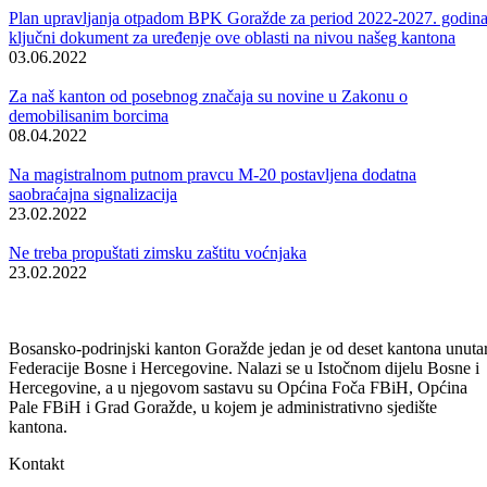
prije snježnih padavina završiti krovove, što je najbitnije. Ostalo je ni
zgrada u ulici Maršala Tita koje imaju, stvarno, možda najveće
oštećenje krovnog pokriva, tegole. Vjetrovi koji su puhali ovih dana
prouzrokovali su još više skidanje tegole i njihovo pucanje, tako da je
došlo do prokišnjavanja, ali se nadamo se da će GPD „Drina“ da
ispuni svoje obaveze i dati sve od sebe da se prije snježnih padavina
završi taj dio posla“- istakao je direktor Kantonalnog stambenog fond
Značaj ovog projekta je u tome što će se nakon 20 godina konačno
izvršiti legalizacija nadograđenih potkrovnih stanova u ovim ulicama.
Poslije sporazuma sa etažnim vlasnicima i kućnim savjetima na
osnovu kojeg se dobila dozvola za uknjižbu i dozvola za građenje, po
okončanju ovih radova biće zatražena i upotrebna dozvola.
Pored ovog, grad će nakon okončanja ovih radova, a za nadati se da 
i Općina Goražde uskoro započeti realizaciju dijela svojih obaveza,
dobiti još ljepši izgled, a posebno u ulici Maršala Tita koja je glavna
ulica pri prolasku i ulasku u grad.
Galerija