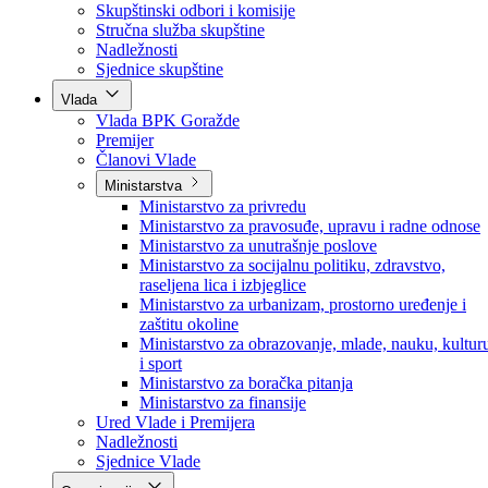
Poslanici po strankama
Poslanici po klubovima naroda
Kolegij skupštine
Skupštinski odbori i komisije
Stručna služba skupštine
Nadležnosti
Sjednice skupštine
Vlada
Vlada BPK Goražde
Premijer
Članovi Vlade
Ministarstva
Ministarstvo za privredu
Ministarstvo za pravosuđe, upravu i radne odnose
Ministarstvo za unutrašnje poslove
Ministarstvo za socijalnu politiku, zdravstvo,
raseljena lica i izbjeglice
Ministarstvo za urbanizam, prostorno uređenje i
zaštitu okoline
Ministarstvo za obrazovanje, mlade, nauku, kultur
i sport
Ministarstvo za boračka pitanja
Ministarstvo za finansije
Ured Vlade i Premijera