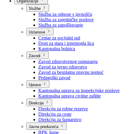
Nadležnosti
Sjednice Vlade
Organizacije
Službe
Služba za odnose s javnošću
Služba za zajedničke poslove
Služba za zapošljavanje
Ustanove
Centar za socijalni rad
Dom za stara i iznemogla lica
Kantonalna bolnica
Zavodi
Zavod zdravstvenog osiguranja
Zavod za javno zdravstvo
Zavod za besplatnu pravnu pomoć
Pedagoški zavod
Uprave
Kantonalna uprava za inspekcijske poslove
Kantonalna uprava civilne zaštite
Direkcije
Direkcija za robne rezerve
Direkcija za ceste