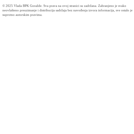
Obavijest korisnicima socijalnih davanja i boračke egzistencijalne
naknade u BPK Goražde
07.08.2026