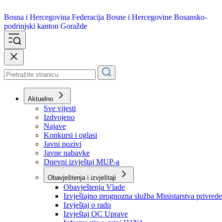
Bosna i Hercegovina
Federacija Bosne i Hercegovine
Bosansko-
podrinjski kanton Goražde
Aktuelno
Sve vijesti
Izdvojeno
Najave
Konkursi i oglasi
Javni pozivi
Javne nabavke
Dnevni izvještaj MUP-a
Obavještenja i izvještaji
Obavještenja Vlade