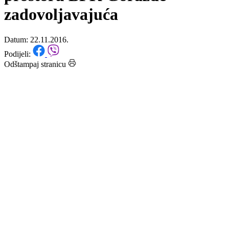
proteklih deset mjeseci na
prostoru BPK Goražde
zadovoljavajuća
Datum: 22.11.2016.
Podijeli:
Odštampaj stranicu