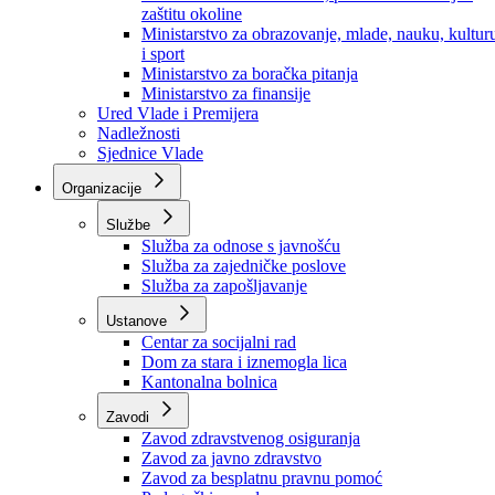
Ministarstvo za socijalnu politiku, zdravstvo,
raseljena lica i izbjeglice
Ministarstvo za urbanizam, prostorno uređenje i
zaštitu okoline
Ministarstvo za obrazovanje, mlade, nauku, kultur
i sport
Ministarstvo za boračka pitanja
Ministarstvo za finansije
Ured Vlade i Premijera
Nadležnosti
Sjednice Vlade
Organizacije
Službe
Služba za odnose s javnošću
Služba za zajedničke poslove
Služba za zapošljavanje
Ustanove
Centar za socijalni rad
Dom za stara i iznemogla lica
Kantonalna bolnica
Zavodi