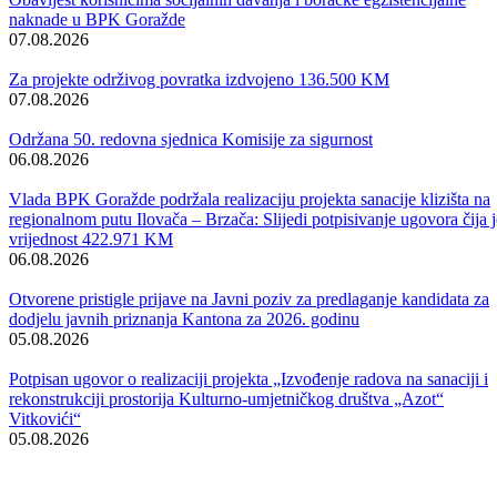
KM.
„ Oni su još uvijek učesnici u saobraćaju a ono što mi kao policija
možemo jeste da izdamo prekršajni nalog, privremeno oduzmemo
vozačku dozvolu, međutim ta lica neće da uplate kaznu za prekršaj, i
dalje voze bez obzira što im je privremeno oduzeta vozačka dozvola.
Mi možemo da ponovo izdamo prekršajni nalog, ali oni i dalje ne
plaćaju novčane kazne tako da mi nemamo adekvatno rješenje kojim 
se suprotstavili ovako jednoj pojavi. Smatram da je jedan od problem
i nedorečenost Zakona o prekršajima FBiH, odnosno njegova
neusklađenost sa Zakonom o izvršnom postupku FBiH. Dakle, lice
koje ne plati novčanu kaznu u ostavljenom roku, ono se može lišiti
slobode u skladu sa Zakonom o prekršajima FBiH, međutim ono što
nama stvara problem jeste da mi nemamo uspostavljene ustanove koje
bi primale takva lica. Ovaj problem se može riješiti na način da se
osnuju takve ustanove ili odjeljenja pri već uspostavljenim
ustanovama, odnosno kazneno -popravnim zavodima koja bi primala
takva lica na izdržavanje kazne i koja bi bila smještena u tim
ustanovama. Po našem mišljenju, ono što prioritetno treba uraditi jeste
uraditi izmjene i dopune Zakona o prekršajima FBiH, odnosno
uskladiti ovaj zakon sa Zakonom o izvršnom postupku“-riječi su šefa
Ureda komesara policije Ministarstva unutrašnjih poslova BPK
Goražde Emka Rizvanovića.
Posljedica neplaćanja novčanih kazni po osnovu prekršaja za fizička