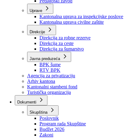
Zavod zdravstvenog osiguranja
Zavod za javno zdravstvo
Zavod za besplatnu pravnu pomoć
Pedagoški zavod
Uprave
Kantonalna uprava za inspekcijske poslove
Kantonalna uprava civilne zaštite
Direkcije
Direkcija za robne rezerve
Direkcija za ceste
Direkcija za šumarstvo
Javna preduzeća
BPK šume
RTV BPK
Agencija za privatizaciju
Arhiv kantona
Kantonalni stambeni fond
Turistička organizacija
Dokumenti
Skupština
Poslovnik