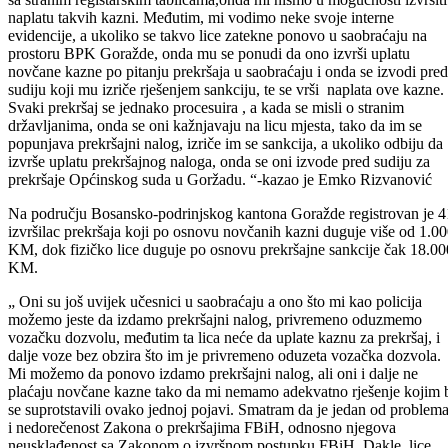
U proteklih deset mjeseci stanje bezbjednosti u saobraćaju na prostoru
Bosansko-podrinjskog kantona je zadovoljavajuće, kazao je danas š
Ureda komesara policije Ministarstva unutrašnjih poslova Emko
Rizvanović. Činjenica je da učesnici u saobraćaju čine prekršaje, ali
policijski službenici nastoje da sankcionišu počinioce.
U periodu od deset mjeseci ove godine u saobraćaju su evidentirana
5.044 prekršaja, a po pitanju javnog reda i mira 88 prekršaja. Za svaki
počinjeni prekršaj uručen je prekršajni nalog ili je podnesena
prekršajna prijava za pokretanje prekršajnog postupka Odjeljenju za