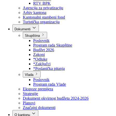
Direkcija za šumarstvo
Javna preduzeća
BPK šume
RTV BPK
Agencija za privatizaciju
Arhiv kantona
Kantonalni stambeni fond
Turistička organizacija
Dokumenti
Skupština
Poslovnik
Program rada Skupštine
Budžet 2026
Zakoni
*Odluke
*Zaključci
*Poslanička pitanja
Vlada
Poslovnik
Program rada Vlade
Ekspoze premijera
Strategije
Dokument okvirnog budžeta 2024-2026