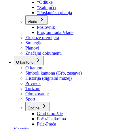
Program rada Skupštine
Budžet 2026
Zakoni
*Odluke
*Zaključci
*Poslanička pitanja
Vlada
Poslovnik
Program rada Vlade
Ekspoze premijera
Strategije
Planovi
Značajni dokumenti
O kantonu
O kantonu
Simboli kantona (Grb, zastava)
Historija (digitalni muzej)
Privreda
Turizam
Obrazovanje
Sport
Općine