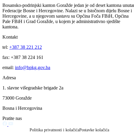
lica jeste nemogućnost izdavanja vozačke dozvole odnosno njenog
produženja, nemogućnost registracije motornog vozila, odnosno
produženja registracije motornog vozila i nemogućnost promjene
vlasništva nad motornim vozilom. Međutim, lica koja imaju velike
neplaćene iznose novčanih kazni po osnovu prkeršaja obično nemaju
na sebi registrovana motorna vozila tako da oni zloupotrebljavaju
vozila koja su nečije drugo vlasništvo, a voze bez vozačke dozvole.
Vijesti
Vidi sve