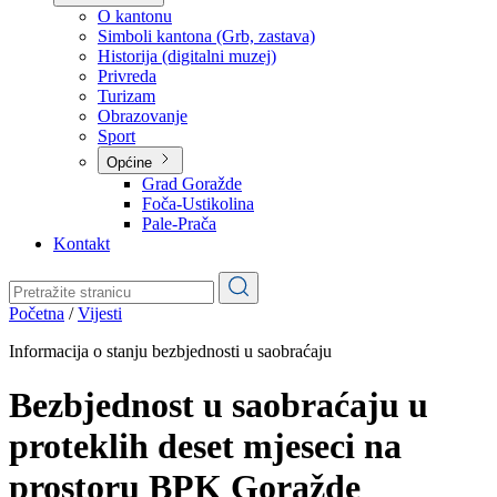
Planovi
Značajni dokumenti
O kantonu
O kantonu
Simboli kantona (Grb, zastava)
Historija (digitalni muzej)
Privreda
Turizam
Obrazovanje
Sport
Općine
Grad Goražde
Foča-Ustikolina
Pale-Prača
Kontakt
Početna
/
Vijesti
Informacija o stanju bezbjednosti u saobraćaju
Bezbjednost u saobraćaju u