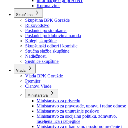
Izvještajno prognozna služba Ministarstva privrede
Izvještaj o radu
Izvještaj OC Uprave
Informacije o gripi H1N1
Korona virus
Skupština
Skupština BPK Goražde
Rukovodstvo
Poslanici po strankama
Poslanici po klubovima naroda
Kolegij skupštine
Skupštinski odbori i komisije
Stručna služba skupštine
Nadležnosti
Sjednice skupštine
Vlada
Vlada BPK Goražde
Premijer
Članovi Vlade
Ministarstva
Ministarstvo za privredu
Ministarstvo za pravosuđe, upravu i radne odnose
Ministarstvo za unutrašnje poslove