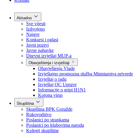
Grad Goražde
Foča-Ustikolina
Pale-Prača
Kontakt
Aktuelno
Sve vijesti
Izdvojeno
Najave
Konkursi i oglasi
Javni pozivi
Javne nabavke
Dnevni izvještaj MUP-a
Obavještenja i izvještaji
Obavještenja Vlade
Izvještajno prognozna služba Ministarstva privrede
Izvještaj o radu
Izvještaj OC Uprave
Informacije o gripi H1N1
Korona virus
Skupština
Skupština BPK Goražde
Rukovodstvo