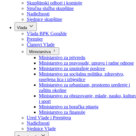
Poslanici po strankama
Poslanici po klubovima naroda
Kolegij skupštine
Skupštinski odbori i komisije
Stručna služba skupštine
Nadležnosti
Sjednice skupštine
Vlada
Vlada BPK Goražde
Premijer
Članovi Vlade
Ministarstva
Ministarstvo za privredu
Ministarstvo za pravosuđe, upravu i radne odnose
Ministarstvo za unutrašnje poslove
Ministarstvo za socijalnu politiku, zdravstvo,
raseljena lica i izbjeglice
Ministarstvo za urbanizam, prostorno uređenje i
zaštitu okoline
Ministarstvo za obrazovanje, mlade, nauku, kultur
i sport
Ministarstvo za boračka pitanja
Ministarstvo za finansije
Ured Vlade i Premijera