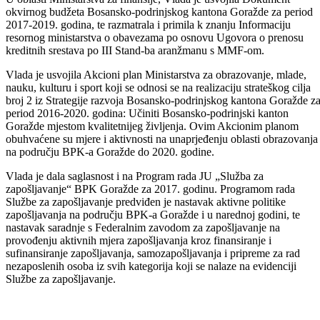
Na danas održanom nastavku svoje 83. redovne sjednice, Vlada
Bosansko-podrinjskog kantona Goražde usvojila je Akcioni plan
Bosansko-podrinjskog kantona Goražde za realizaciju Reformske
agende za BiH za period 2016-2018. godina, te donijela Rješenje o
imenovanju odgovornih državnih službenika za koordinaciju u
pripremi odgovora na Upitnik Evropske komisije.
Vlada je razmatrala Prednacrt zakona o mirnom rješavanju sporova
FBiH, te prihvatila Mišljenje Ministarstva za pravosuđe, upravu i rad
odnose o opravdanosti donošenja ovog zakona.
Vlada je donijela Rješenje o imenovanju ministra za privredu BPK-a
Goražde za člana Savjeta za strane investitore u Federaciji BiH. Cilj
Savjeta za strane investitore, kao savjetodavnog tijela Vlade FBiH, je