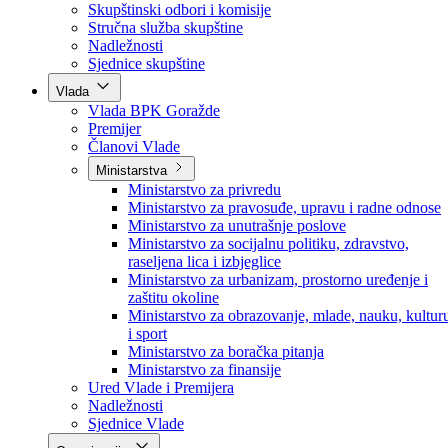
Poslanici po strankama
Poslanici po klubovima naroda
Kolegij skupštine
Skupštinski odbori i komisije
Stručna služba skupštine
Nadležnosti
Sjednice skupštine
Vlada
Vlada BPK Goražde
Premijer
Članovi Vlade
Ministarstva
Ministarstvo za privredu
Ministarstvo za pravosuđe, upravu i radne odnose
Ministarstvo za unutrašnje poslove
Ministarstvo za socijalnu politiku, zdravstvo,
raseljena lica i izbjeglice
Ministarstvo za urbanizam, prostorno uređenje i
zaštitu okoline
Ministarstvo za obrazovanje, mlade, nauku, kultur
i sport
Ministarstvo za boračka pitanja
Ministarstvo za finansije
Ured Vlade i Premijera