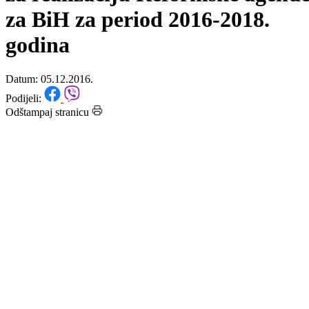
podrinjskog kantona Goražde
za realizaciju Reformske agend
za BiH za period 2016-2018.
godina
Datum: 05.12.2016.
Podijeli:
Odštampaj stranicu