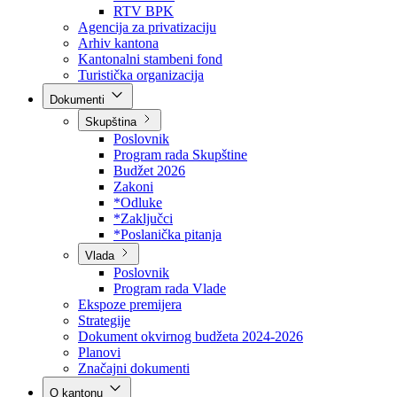
Direkcija za šumarstvo
Javna preduzeća
BPK šume
RTV BPK
Agencija za privatizaciju
Arhiv kantona
Kantonalni stambeni fond
Turistička organizacija
Dokumenti
Skupština
Poslovnik
Program rada Skupštine
Budžet 2026
Zakoni
*Odluke
*Zaključci
*Poslanička pitanja
Vlada
Poslovnik
Program rada Vlade
Ekspoze premijera
Strategije
Dokument okvirnog budžeta 2024-2026