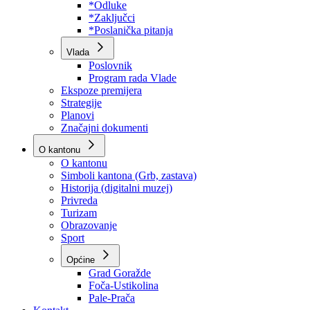
Program rada Skupštine
Budžet 2026
Zakoni
*Odluke
*Zaključci
*Poslanička pitanja
Vlada
Poslovnik
Program rada Vlade
Ekspoze premijera
Strategije
Planovi
Značajni dokumenti
O kantonu
O kantonu
Simboli kantona (Grb, zastava)
Historija (digitalni muzej)
Privreda
Turizam
Obrazovanje
Sport
Općine