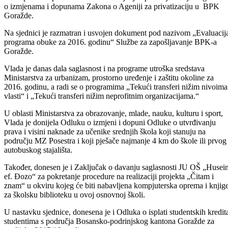
nezaposlenih osoba iz svih kategorija koji se nalaze na evidenciji
Službe za zapošljavanje.
Vlada je razmatrala i prijedloge Finansijskog plana i Odluke o