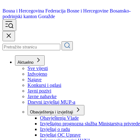
Bosna i Hercegovina
Federacija Bosne i Hercegovine
Bosansko-
podrinjski kanton Goražde
Aktuelno
Sve vijesti
Izdvojeno
Najave
Konkursi i oglasi
Javni pozivi
Javne nabavke
Dnevni izvještaj MUP-a
Obavještenja i izvještaji
Obavještenja Vlade