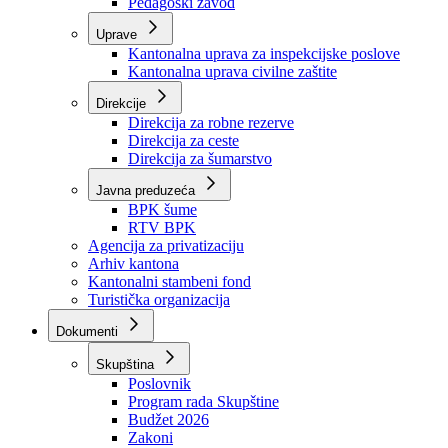
Zavod zdravstvenog osiguranja
Zavod za javno zdravstvo
Zavod za besplatnu pravnu pomoć
Pedagoški zavod
Uprave
Kantonalna uprava za inspekcijske poslove
Kantonalna uprava civilne zaštite
Direkcije
Direkcija za robne rezerve
Direkcija za ceste
Direkcija za šumarstvo
Javna preduzeća
BPK šume
RTV BPK
Agencija za privatizaciju
Arhiv kantona
Kantonalni stambeni fond
Turistička organizacija
Dokumenti
Skupština
Poslovnik