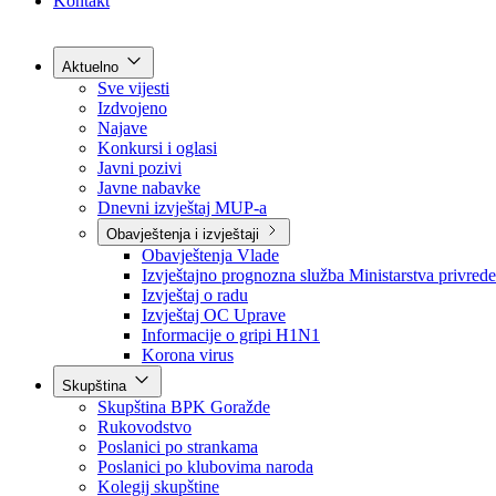
Grad Goražde
Foča-Ustikolina
Pale-Prača
Kontakt
Aktuelno
Sve vijesti
Izdvojeno
Najave
Konkursi i oglasi
Javni pozivi
Javne nabavke
Dnevni izvještaj MUP-a
Obavještenja i izvještaji
Obavještenja Vlade
Izvještajno prognozna služba Ministarstva privrede
Izvještaj o radu
Izvještaj OC Uprave
Informacije o gripi H1N1
Korona virus
Skupština
Skupština BPK Goražde
Rukovodstvo