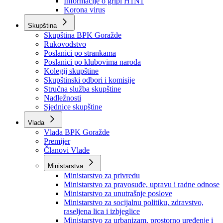
Izvještajno prognozna služba Ministarstva privrede
Izvještaj o radu
Izvještaj OC Uprave
Informacije o gripi H1N1
Korona virus
Skupština
Skupština BPK Goražde
Rukovodstvo
Poslanici po strankama
Poslanici po klubovima naroda
Kolegij skupštine
Skupštinski odbori i komisije
Stručna služba skupštine
Nadležnosti
Sjednice skupštine
Vlada
Vlada BPK Goražde
Premijer
Članovi Vlade
Ministarstva
Ministarstvo za privredu
Ministarstvo za pravosuđe, upravu i radne odnose
Ministarstvo za unutrašnje poslove