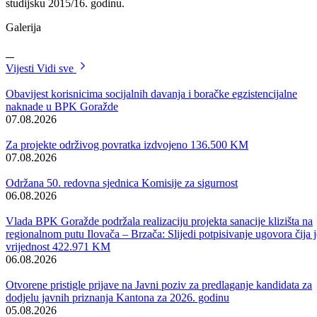
izvršenju Finansijskog plana JU „Služba za zapošljavanje“ za 2017.
godinu koji su zajedno s Programom rada ove javne ustanove upućen
u daljnju skupštinsku proceduru.
U skupštinsku proceduru nakon usvajanja upućen je i Prijedlog zako
o izmjenama i dopunama Zakona o Ageniji za privatizaciju u BPK
Goražde.
Na sjednici je razmatran i usvojen dokument pod nazivom „Evaluacij
programa obuke za 2016. godinu“ Službe za zapošljavanje BPK-a
Goražde.
Vlada je danas dala saglasnost i na programe utroška sredstava
Ministarstva za urbanizam, prostorno uređenje i zaštitu okoline za
2016. godinu, a radi se o programima „Tekući transferi nižim nivoima
vlasti“ i „Tekući transferi nižim neprofitnim organizacijama.“
U oblasti Ministarstva za obrazovanje, mlade, nauku, kulturu i sport,
Vlada je donijela Odluku o izmjeni i dopuni Odluke o utvrđivanju
prava i visini naknade za učenike srednjih škola koji stanuju na
području MZ Posestra i koji pješače najmanje 4 km do škole ili prvog
autobuskog stajališta.
Također, donesen je i Zaključak o davanju saglasnosti JU OŠ „Husei
ef. Đozo“ za pokretanje procedure na realizaciji projekta „Čitam i