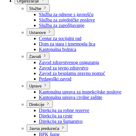
Nadležnosti
Sjednice Vlade
Organizacije
Službe
Služba za odnose s javnošću
Služba za zajedničke poslove
Služba za zapošljavanje
Ustanove
Centar za socijalni rad
Dom za stara i iznemogla lica
Kantonalna bolnica
Zavodi
Zavod zdravstvenog osiguranja
Zavod za javno zdravstvo
Zavod za besplatnu pravnu pomoć
Pedagoški zavod
Uprave
Kantonalna uprava za inspekcijske poslove
Kantonalna uprava civilne zaštite
Direkcije
Direkcija za robne rezerve
Direkcija za ceste