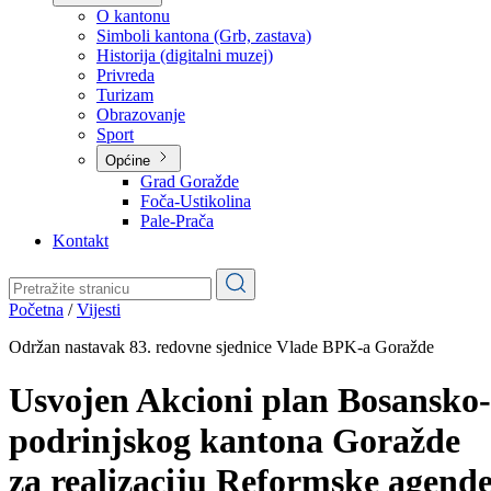
Planovi
Značajni dokumenti
O kantonu
O kantonu
Simboli kantona (Grb, zastava)
Historija (digitalni muzej)
Privreda
Turizam
Obrazovanje
Sport
Općine
Grad Goražde
Foča-Ustikolina
Pale-Prača
Kontakt
Početna
/
Vijesti
Održan nastavak 83. redovne sjednice Vlade BPK-a Goražde
Usvojen Akcioni plan Bosansko-