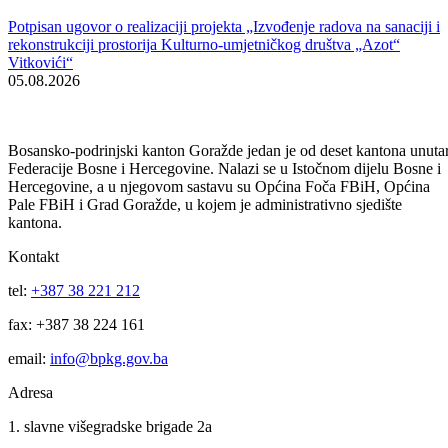
znam“ u okviru kojeg će biti nabavljena kompjuterska oprema i knjig
za školsku biblioteku u ovoj osnovnoj školi.
U nastavku sjednice, donesena je i Odluka o isplati studentskih kredit
studentima s područja Bosansko-podrinjskog kantona Goražde za
studijsku 2015/16. godinu.
Galerija