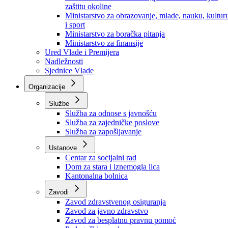
Ministarstvo za socijalnu politiku, zdravstvo,
raseljena lica i izbjeglice
Ministarstvo za urbanizam, prostorno uređenje i
zaštitu okoline
Ministarstvo za obrazovanje, mlade, nauku, kultur
i sport
Ministarstvo za boračka pitanja
Ministarstvo za finansije
Ured Vlade i Premijera
Nadležnosti
Sjednice Vlade
Organizacije
Službe
Služba za odnose s javnošću
Služba za zajedničke poslove
Služba za zapošljavanje
Ustanove
Centar za socijalni rad
Dom za stara i iznemogla lica
Kantonalna bolnica
Zavodi