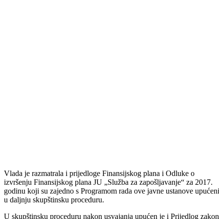
uspostava partnerskih odnosa između svih nivoa vlasti u Federaciji, te
javno-privatnog dijaloga radi otklanjanja ograničavajućih faktora za
strane investitore i poticanja budućih ulaganja.
U oblasti Ministarstva za finansije, Vlada je usvojila Dokument
okvirnog budžeta Bosansko-podrinjskog kantona Goražde za period
2017-2019. godina, te razmatrala i primila k znanju Informaciju
resornog ministarstva o obavezama po osnovu Ugovora o prenosu
kreditnih srestava po III Stand-ba aranžmanu s MMF-om.
Vlada je usvojila Akcioni plan Ministarstva za obrazovanje, mlade,
nauku, kulturu i sport koji se odnosi se na realizaciju strateškog cilja
broj 2 iz Strategije razvoja Bosansko-podrinjskog kantona Goražde z
period 2016-2020. godina: Učiniti Bosansko-podrinjski kanton
Goražde mjestom kvalitetnijeg življenja. Ovim Akcionim planom
obuhvaćene su mjere i aktivnosti na unaprjeđenju oblasti obrazovanja
na području BPK-a Goražde do 2020. godine.
Vlada je dala saglasnost i na Program rada JU „Služba za
zapošljavanje“ BPK Goražde za 2017. godinu. Programom rada
Službe za zapošljavanje predviđen je nastavak aktivne politike
zapošljavanja na području BPK-a Goražde i u narednoj godini, te
nastavak saradnje s Federalnim zavodom za zapošljavanje na
provođenju aktivnih mjera zapošljavanja kroz finansiranje i
sufinansiranje zapošljavanja, samozapošljavanja i pripreme za rad