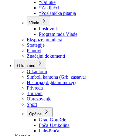
Program rada Skupštine
Budžet 2026
Zakoni
*Odluke
*Zaključci
*Poslanička pitanja
Vlada
Poslovnik
Program rada Vlade
Ekspoze premijera
Strategije
Planovi
Značajni dokumenti
O kantonu
O kantonu
Simboli kantona (Grb, zastava)
Historija (digitalni muzej)
Privreda
Turizam
Obrazovanje
Sport
Općine