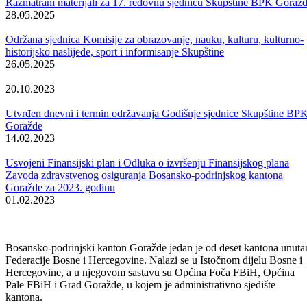
Odbor za javna priznanja Bosansko-podrinjskog kantona Goražde na
današnjoj sjednici utvrdio je prijedlog Zakona o izmjenama i
dopunama Zakona o javnim priznanjima BPK Goražde i isti je uputio
u dalju skupštinsku proceduru, uz prijedlog da se razmatra po
skraćenom postupku jer kako je istaknuto, nije u pitanju složen zakon
niti se vrše velike i suštinske izmjene i dopune osnovnog teksta
Zakona.
Ovim izmjenama i dopunama se otklanjaju određeni nedostaci,
manjkavosti i nejasnoće u Zakonu o javnim priznanjima BPK
Goražde, koji su uočeni u toku njegove primjene.
Galerija