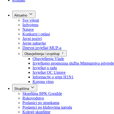
Grad Goražde
Foča-Ustikolina
Pale-Prača
Kontakt
Aktuelno
Sve vijesti
Izdvojeno
Najave
Konkursi i oglasi
Javni pozivi
Javne nabavke
Dnevni izvještaj MUP-a
Obavještenja i izvještaji
Obavještenja Vlade
Izvještajno prognozna služba Ministarstva privrede
Izvještaj o radu
Izvještaj OC Uprave
Informacije o gripi H1N1
Korona virus
Skupština
Skupština BPK Goražde
Rukovodstvo