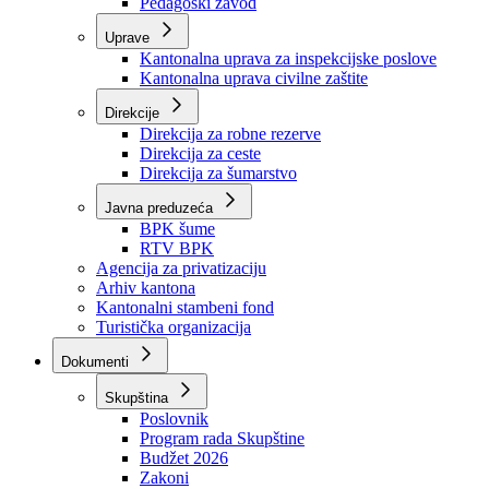
Zavod zdravstvenog osiguranja
Zavod za javno zdravstvo
Zavod za besplatnu pravnu pomoć
Pedagoški zavod
Uprave
Kantonalna uprava za inspekcijske poslove
Kantonalna uprava civilne zaštite
Direkcije
Direkcija za robne rezerve
Direkcija za ceste
Direkcija za šumarstvo
Javna preduzeća
BPK šume
RTV BPK
Agencija za privatizaciju
Arhiv kantona
Kantonalni stambeni fond
Turistička organizacija
Dokumenti
Skupština
Poslovnik