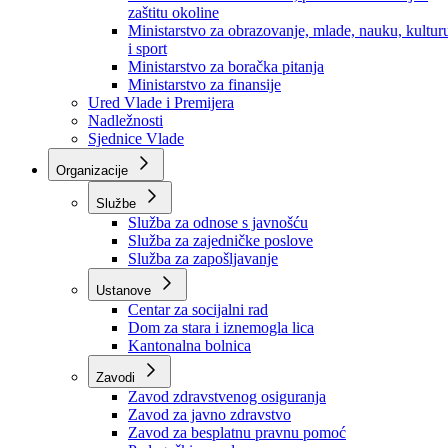
Ministarstvo za socijalnu politiku, zdravstvo,
raseljena lica i izbjeglice
Ministarstvo za urbanizam, prostorno uređenje i
zaštitu okoline
Ministarstvo za obrazovanje, mlade, nauku, kultur
i sport
Ministarstvo za boračka pitanja
Ministarstvo za finansije
Ured Vlade i Premijera
Nadležnosti
Sjednice Vlade
Organizacije
Službe
Služba za odnose s javnošću
Služba za zajedničke poslove
Služba za zapošljavanje
Ustanove
Centar za socijalni rad
Dom za stara i iznemogla lica
Kantonalna bolnica
Zavodi