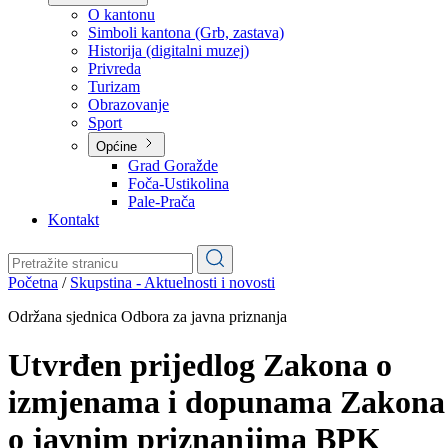
Planovi
Značajni dokumenti
O kantonu
O kantonu
Simboli kantona (Grb, zastava)
Historija (digitalni muzej)
Privreda
Turizam
Obrazovanje
Sport
Općine
Grad Goražde
Foča-Ustikolina
Pale-Prača
Kontakt
Početna
/
Skupstina - Aktuelnosti i novosti
Održana sjednica Odbora za javna priznanja
Utvrđen prijedlog Zakona o