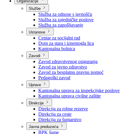
Nadležnosti
Sjednice Vlade
Organizacije
Službe
Služba za odnose s javnošću
Služba za zajedničke poslove
Služba za zapošljavanje
Ustanove
Centar za socijalni rad
Dom za stara i iznemogla lica
Kantonalna bolnica
Zavodi
Zavod zdravstvenog osiguranja
Zavod za javno zdravstvo
Zavod za besplatnu pravnu pomoć
Pedagoški zavod
Uprave
Kantonalna uprava za inspekcijske poslove
Kantonalna uprava civilne zaštite
Direkcije
Direkcija za robne rezerve
Direkcija za ceste