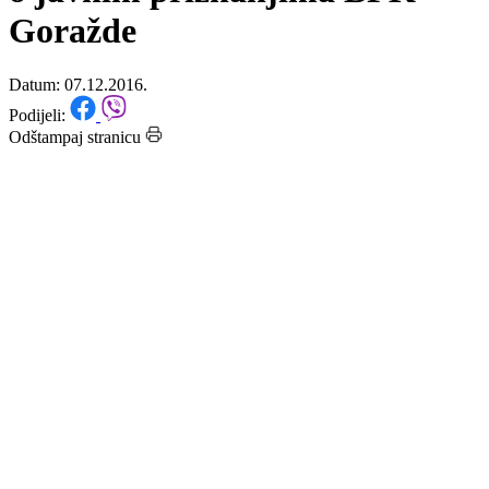
izmjenama i dopunama Zakona
o javnim priznanjima BPK
Goražde
Datum: 07.12.2016.
Podijeli:
Odštampaj stranicu