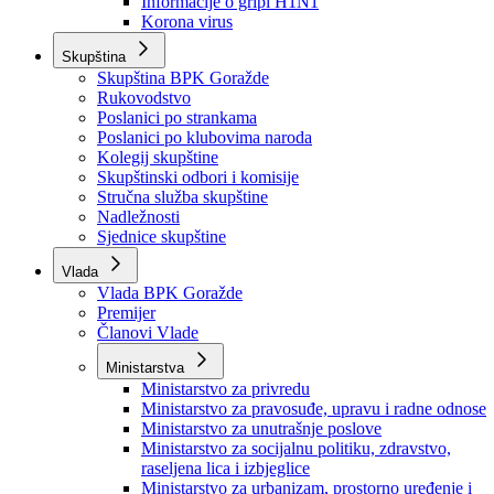
Izvještajno prognozna služba Ministarstva privrede
Izvještaj o radu
Izvještaj OC Uprave
Informacije o gripi H1N1
Korona virus
Skupština
Skupština BPK Goražde
Rukovodstvo
Poslanici po strankama
Poslanici po klubovima naroda
Kolegij skupštine
Skupštinski odbori i komisije
Stručna služba skupštine
Nadležnosti
Sjednice skupštine
Vlada
Vlada BPK Goražde
Premijer
Članovi Vlade
Ministarstva
Ministarstvo za privredu
Ministarstvo za pravosuđe, upravu i radne odnose
Ministarstvo za unutrašnje poslove