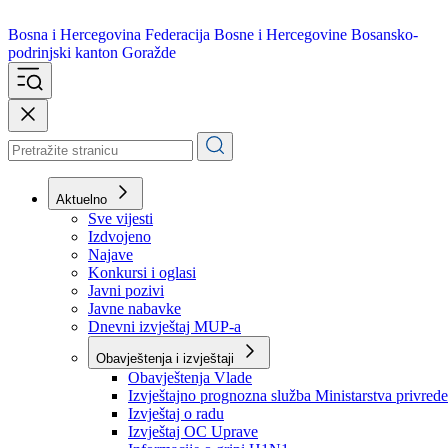
Bosna i Hercegovina
Federacija Bosne i Hercegovine
Bosansko-
podrinjski kanton Goražde
Aktuelno
Sve vijesti
Izdvojeno
Najave
Konkursi i oglasi
Javni pozivi
Javne nabavke
Dnevni izvještaj MUP-a
Obavještenja i izvještaji
Obavještenja Vlade