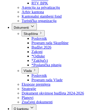
Direkcija za šumarstvo
Javna preduzeća
BPK šume
RTV BPK
Agencija za privatizaciju
Arhiv kantona
Kantonalni stambeni fond
Turistička organizacija
Dokumenti
Skupština
Poslovnik
Program rada Skupštine
Budžet 2026
Zakoni
*Odluke
*Zaključci
*Poslanička pitanja
Vlada
Poslovnik
Program rada Vlade
Ekspoze premijera
Strategije
Dokument okvirnog budžeta 2024-2026