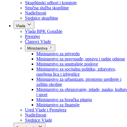
Poslanici po strankama
Poslanici po klubovima naroda
Kolegij skupštine
Skupštinski odbori i komisije
Stručna služba skupštine
Nadležnosti
Sjednice skupštine
Vlada
Vlada BPK Goražde
Premijer
Članovi Vlade
Ministarstva
Ministarstvo za privredu
Ministarstvo za pravosuđe, upravu i radne odnose
Ministarstvo za unutrašnje poslove
Ministarstvo za socijalnu politiku, zdravstvo,
raseljena lica i izbjeglice
Ministarstvo za urbanizam, prostorno uređenje i
zaštitu okoline
Ministarstvo za obrazovanje, mlade, nauku, kultur
i sport
Ministarstvo za boračka pitanja
Ministarstvo za finansije
Ured Vlade i Premijera