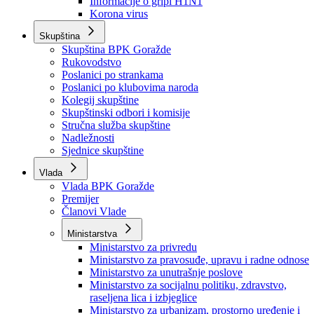
Izvještajno prognozna služba Ministarstva privrede
Izvještaj o radu
Izvještaj OC Uprave
Informacije o gripi H1N1
Korona virus
Skupština
Skupština BPK Goražde
Rukovodstvo
Poslanici po strankama
Poslanici po klubovima naroda
Kolegij skupštine
Skupštinski odbori i komisije
Stručna služba skupštine
Nadležnosti
Sjednice skupštine
Vlada
Vlada BPK Goražde
Premijer
Članovi Vlade
Ministarstva
Ministarstvo za privredu
Ministarstvo za pravosuđe, upravu i radne odnose
Ministarstvo za unutrašnje poslove