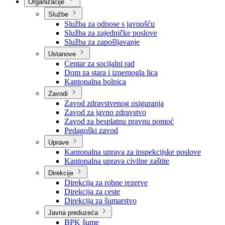
Nadležnosti
Sjednice Vlade
Organizacije
Službe
Služba za odnose s javnošću
Služba za zajedničke poslove
Služba za zapošljavanje
Ustanove
Centar za socijalni rad
Dom za stara i iznemogla lica
Kantonalna bolnica
Zavodi
Zavod zdravstvenog osiguranja
Zavod za javno zdravstvo
Zavod za besplatnu pravnu pomoć
Pedagoški zavod
Uprave
Kantonalna uprava za inspekcijske poslove
Kantonalna uprava civilne zaštite
Direkcije
Direkcija za robne rezerve
Direkcija za ceste