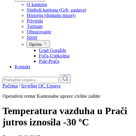
Planovi
Značajni dokumenti
O kantonu
O kantonu
Simboli kantona (Grb, zastava)
Historija (digitalni muzej)
Privreda
Turizam
Obrazovanje
Sport
Općine
Grad Goražde
Foča-Ustikolina
Pale-Prača
Kontakt
Početna
/
Izvještaj OC Uprave
Operativni centar Kantonalne uprave civilne zaštite
Temperatura vazduha u Prači