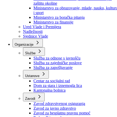
Ministarstvo za socijalnu politiku, zdravstvo,
raseljena lica i izbjeglice
Ministarstvo za urbanizam, prostorno uređenje i
zaštitu okoline
Ministarstvo za obrazovanje, mlade, nauku, kultur
i sport
Ministarstvo za boračka pitanja
Ministarstvo za finansije
Ured Vlade i Premijera
Nadležnosti
Sjednice Vlade
Organizacije
Službe
Služba za odnose s javnošću
Služba za zajedničke poslove
Služba za zapošljavanje
Ustanove
Centar za socijalni rad
Dom za stara i iznemogla lica
Kantonalna bolnica
Zavodi