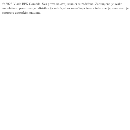
Učešće uzelo oko 200 učesnika
24.08.2017
Lokalitet Kazagići-8 uskoro bi trebao biti očišćen od minsko-