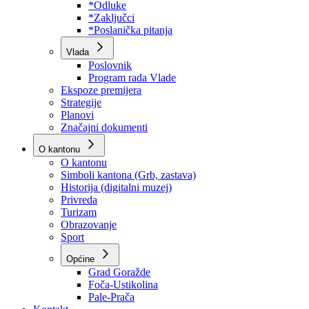
Program rada Skupštine
Budžet 2026
Zakoni
*Odluke
*Zaključci
*Poslanička pitanja
Vlada
Poslovnik
Program rada Vlade
Ekspoze premijera
Strategije
Planovi
Značajni dokumenti
O kantonu
O kantonu
Simboli kantona (Grb, zastava)
Historija (digitalni muzej)
Privreda
Turizam
Obrazovanje
Sport
Općine