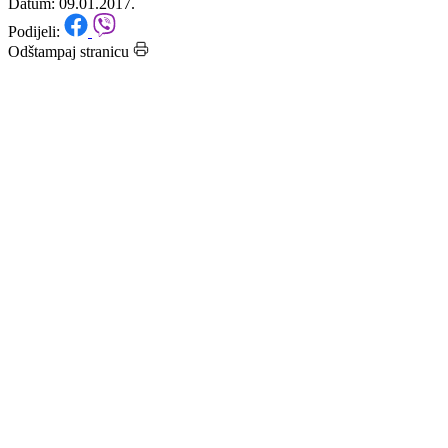
jutros iznosila -30 ºC
Datum: 09.01.2017.
Podijeli:
Odštampaj stranicu