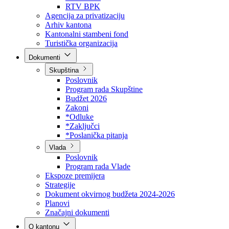
Direkcija za šumarstvo
Javna preduzeća
BPK šume
RTV BPK
Agencija za privatizaciju
Arhiv kantona
Kantonalni stambeni fond
Turistička organizacija
Dokumenti
Skupština
Poslovnik
Program rada Skupštine
Budžet 2026
Zakoni
*Odluke
*Zaključci
*Poslanička pitanja
Vlada
Poslovnik
Program rada Vlade
Ekspoze premijera
Strategije
Dokument okvirnog budžeta 2024-2026