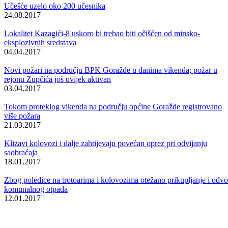
Prema informacijima iz redovnog izvještaja Operativnog centra
Kantonlane uprave civilne zaštite, na području Bosansko-podrinjskog
kantona Goražde proteklog vikenda i danas zabilježene su veoma
niske temperature vazduha.
Jutros u 08.00 sati u Goraždu je izmjerno -19 ºC. Izrazito niske
temperature uzrokovale su poledicu na trotoarima i kolovozu, što za
posljedicu ima otežano kretanje pješaka, kao i saobraćaja.
Na području Ustikoline (općina Foča FBiH) jutros je izmjereno -20 º
Usljed niskih temperatura, došlo je do smrzavanja vode u cijevima, pa
su pojedina domaćinstva u ovoj općini općine ostala bez vode.
Od svih općina na području kantona, najhladnije je bilo na području