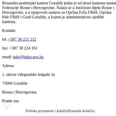
općine Pale (FBiH), gdje je jutros u 05.30 sati izmjereno -30 ºC.
Osim niskih temperatura i smrzavanja vode u cjevovodima, u
općinama BPK-a nisu zabilježene pojave drugih opasnosti od
prirodnih i drugih nesreća koje bi ugrožavale ljude i materijalna dobra
Putevi u nadležnosti Direkcije za ceste BPK-a su prohodni, ali se
saobraćaj odvija veoma otežano zbog snijega i leda na kolovozu.
Izvještaj OC Uprave
Vidi sve