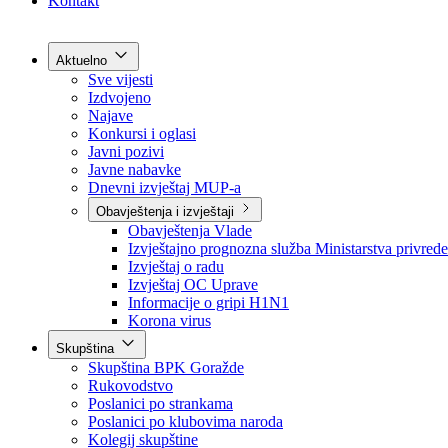
Grad Goražde
Foča-Ustikolina
Pale-Prača
Kontakt
Aktuelno
Sve vijesti
Izdvojeno
Najave
Konkursi i oglasi
Javni pozivi
Javne nabavke
Dnevni izvještaj MUP-a
Obavještenja i izvještaji
Obavještenja Vlade
Izvještajno prognozna služba Ministarstva privrede
Izvještaj o radu
Izvještaj OC Uprave
Informacije o gripi H1N1
Korona virus
Skupština
Skupština BPK Goražde
Rukovodstvo