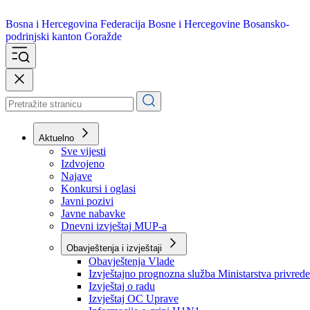
Bosna i Hercegovina
Federacija Bosne i Hercegovine
Bosansko-
podrinjski kanton Goražde
Aktuelno
Sve vijesti
Izdvojeno
Najave
Konkursi i oglasi
Javni pozivi
Javne nabavke
Dnevni izvještaj MUP-a
Obavještenja i izvještaji
Obavještenja Vlade