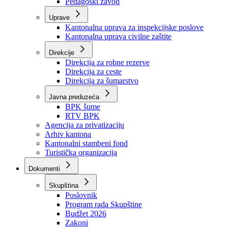
Zavod zdravstvenog osiguranja
Zavod za javno zdravstvo
Zavod za besplatnu pravnu pomoć
Pedagoški zavod
Uprave
Kantonalna uprava za inspekcijske poslove
Kantonalna uprava civilne zaštite
Direkcije
Direkcija za robne rezerve
Direkcija za ceste
Direkcija za šumarstvo
Javna preduzeća
BPK šume
RTV BPK
Agencija za privatizaciju
Arhiv kantona
Kantonalni stambeni fond
Turistička organizacija
Dokumenti
Skupština
Poslovnik