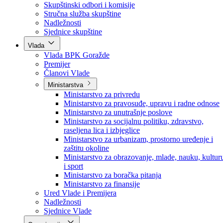
Poslanici po strankama
Poslanici po klubovima naroda
Kolegij skupštine
Skupštinski odbori i komisije
Stručna služba skupštine
Nadležnosti
Sjednice skupštine
Vlada
Vlada BPK Goražde
Premijer
Članovi Vlade
Ministarstva
Ministarstvo za privredu
Ministarstvo za pravosuđe, upravu i radne odnose
Ministarstvo za unutrašnje poslove
Ministarstvo za socijalnu politiku, zdravstvo,
raseljena lica i izbjeglice
Ministarstvo za urbanizam, prostorno uređenje i
zaštitu okoline
Ministarstvo za obrazovanje, mlade, nauku, kultur
i sport
Ministarstvo za boračka pitanja
Ministarstvo za finansije
Ured Vlade i Premijera