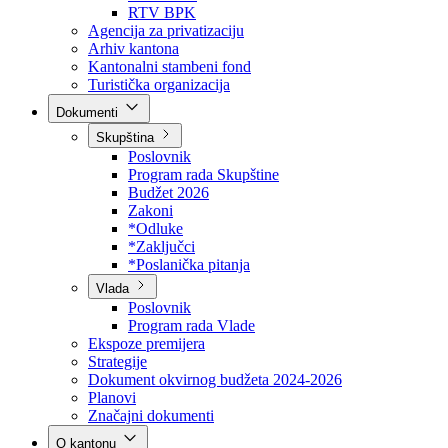
Direkcija za šumarstvo
Javna preduzeća
BPK šume
RTV BPK
Agencija za privatizaciju
Arhiv kantona
Kantonalni stambeni fond
Turistička organizacija
Dokumenti
Skupština
Poslovnik
Program rada Skupštine
Budžet 2026
Zakoni
*Odluke
*Zaključci
*Poslanička pitanja
Vlada
Poslovnik
Program rada Vlade
Ekspoze premijera
Strategije
Dokument okvirnog budžeta 2024-2026