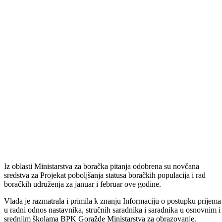
područja kantona, zaključenim između Vlade BPK i BBI banke d.d.
Sarajevo.
Direkcija za ceste BPK dobila je saglasnost za plaćanje računa koji se
odnosi se na treću tranšu zimskog održavanja regionalne ceste R- 448
Potkozara-Goražde-Hrenovica za 2018/2019.godinu.
Nakon što je primila k znanju Informaciju Zavoda zdravstvenog
osiguranja BPK-a Goražde u vezi Analize trenutnog finansijskog
stanja u zdravstvu na području kantona, usvojen je zaključak da se se
zbog neplaćenih obaveza i prikazanog deficita u Zavodu zdravstveno
osiguranja BPK Goražde nisu stekli uslovi za implementaciju člana 
potpisanog Kolektivnog ugovora o pravima i obavezama poslodavaca
radnika-doktora medicine i stomatologije u oblasti zdravstva u dijelu
koji se odnosi na visinu satnice i predložene koeficijente.
Kako je istaknuto, ova analiza može biti dobar polazni dokument za
zaključenje novih kolektivnih ugovora koji su u fazi pregovaranja, te
da se o radno-pravnom statusu usposlenika u zdravstvu može
konkretnije razgovarati tek nakon usvajanja Finansijskog plana Zavo
za ovu godinu.
Vlada je dala saglasnost menadžmentu Doma za stara i iznemogla lica
Goražde za prijem dvije njegovateljice posredstvom učešća u
federalnom programu zapošljavanja.