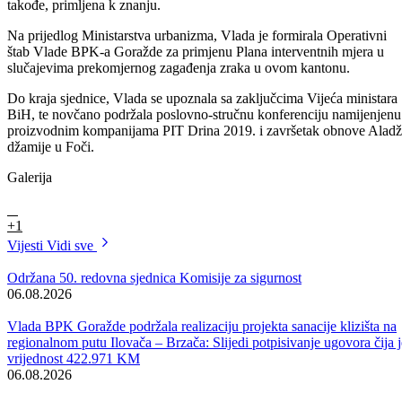
Iz oblasti Ministarstva za boračka pitanja odobrena su novčana
sredstva za Projekat poboljšanja statusa boračkih populacija i rad
boračkih udruženja za januar i februar ove godine.
Vlada je razmatrala i primila k znanju Informaciju o postupku prijema
u radni odnos nastavnika, stručnih saradnika i saradnika u osnovnim i
srednjim školama BPK Goražde Ministarstva za obrazovanje.
Cijeneći specifičnosti kada je u pitanju zapošljavanje u osnovnim i
srednjim školama, a koje su regulisane zakonima i uzimajući u obzir
Odluku o izglasavanju nepovjerenja Vladi Bosansko-podrinjskog
kantona Goražde, odnosno njen član 2. u kojem su osnovne i srednje
škole izuzete od zabrane prijema u radni odnos, Vlada je dala
saglasnost osnovnim i srednjim školama u Bosansko-podrinjskom
kantonu Goražde da nastave započete procedure prijema u radni odno
nastavnika, stručnih saradnika i saradnika.
Kako je istaknuto, u skladu sa Odlukom o privremenom finansiranju
Bosansko-podrinjskog kantona Goražde, postupci će se nastaviti za
onaj broj izvršilaca i radnih mjesta koji su se finansirali u prva tri
mjeseca 2018.godine i do nivoa sredstava u tom periodu.
Nakon što je primila k znanju Informaciju o isteku Ugovora o pružan
usluga cestovnog prijevoza učenika osnovnih i srednjih škola s