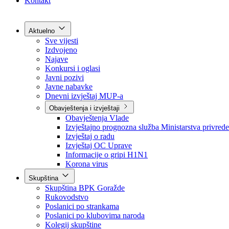
Grad Goražde
Foča-Ustikolina
Pale-Prača
Kontakt
Aktuelno
Sve vijesti
Izdvojeno
Najave
Konkursi i oglasi
Javni pozivi
Javne nabavke
Dnevni izvještaj MUP-a
Obavještenja i izvještaji
Obavještenja Vlade
Izvještajno prognozna služba Ministarstva privrede
Izvještaj o radu
Izvještaj OC Uprave
Informacije o gripi H1N1
Korona virus
Skupština
Skupština BPK Goražde
Rukovodstvo