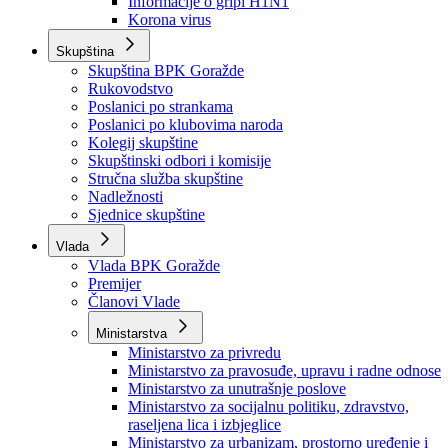
Izvještajno prognozna služba Ministarstva privrede
Izvještaj o radu
Izvještaj OC Uprave
Informacije o gripi H1N1
Korona virus
Skupština
Skupština BPK Goražde
Rukovodstvo
Poslanici po strankama
Poslanici po klubovima naroda
Kolegij skupštine
Skupštinski odbori i komisije
Stručna služba skupštine
Nadležnosti
Sjednice skupštine
Vlada
Vlada BPK Goražde
Premijer
Članovi Vlade
Ministarstva
Ministarstvo za privredu
Ministarstvo za pravosuđe, upravu i radne odnose
Ministarstvo za unutrašnje poslove