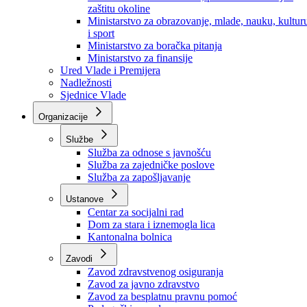
Ministarstvo za socijalnu politiku, zdravstvo,
raseljena lica i izbjeglice
Ministarstvo za urbanizam, prostorno uređenje i
zaštitu okoline
Ministarstvo za obrazovanje, mlade, nauku, kultur
i sport
Ministarstvo za boračka pitanja
Ministarstvo za finansije
Ured Vlade i Premijera
Nadležnosti
Sjednice Vlade
Organizacije
Službe
Služba za odnose s javnošću
Služba za zajedničke poslove
Služba za zapošljavanje
Ustanove
Centar za socijalni rad
Dom za stara i iznemogla lica
Kantonalna bolnica
Zavodi