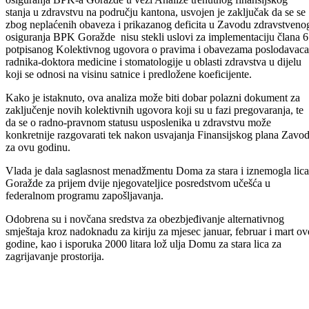
Vlada Bosansko-podrinjskog kantona Goražde danas je održala
186.redovnu sjednicu.
Razmatrajući na početku sjednice prijedloge odluka i zaključaka iz
oblasti Ministarstva za privredu, Vlada je dala saglasnost za isplatu
subvencija, dijela profitne marže za pet privrednih društava, na osnov
Ugovora o poslovnoj saradnji za plasiranje linije finansiranja uz
subvencioniranje dijela profitne marže za privredna društva i obrtnike 