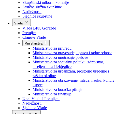
Poslanici po strankama
Poslanici po klubovima naroda
Kolegij skupštine
Skupštinski odbori i komisije
Stručna služba skupštine
Nadležnosti
Sjednice skupštine
Vlada
Vlada BPK Goražde
Premijer
Članovi Vlade
Ministarstva
Ministarstvo za privredu
Ministarstvo za pravosuđe, upravu i radne odnose
Ministarstvo za unutrašnje poslove
Ministarstvo za socijalnu politiku, zdravstvo,
raseljena lica i izbjeglice
Ministarstvo za urbanizam, prostorno uređenje i
zaštitu okoline
Ministarstvo za obrazovanje, mlade, nauku, kultur
i sport
Ministarstvo za boračka pitanja
Ministarstvo za finansije
Ured Vlade i Premijera