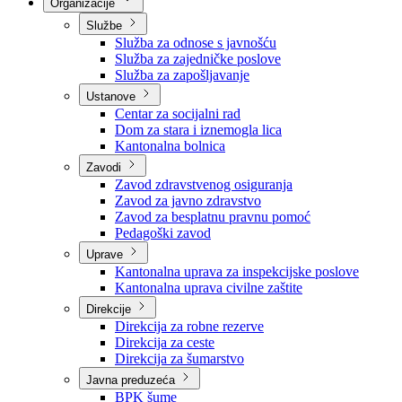
Nadležnosti
Sjednice Vlade
Organizacije
Službe
Služba za odnose s javnošću
Služba za zajedničke poslove
Služba za zapošljavanje
Ustanove
Centar za socijalni rad
Dom za stara i iznemogla lica
Kantonalna bolnica
Zavodi
Zavod zdravstvenog osiguranja
Zavod za javno zdravstvo
Zavod za besplatnu pravnu pomoć
Pedagoški zavod
Uprave
Kantonalna uprava za inspekcijske poslove
Kantonalna uprava civilne zaštite
Direkcije
Direkcija za robne rezerve
Direkcija za ceste