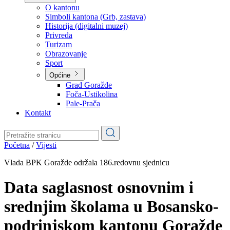
Planovi
Značajni dokumenti
O kantonu
O kantonu
Simboli kantona (Grb, zastava)
Historija (digitalni muzej)
Privreda
Turizam
Obrazovanje
Sport
Općine
Grad Goražde
Foča-Ustikolina
Pale-Prača
Kontakt
Početna
/
Vijesti
Vlada BPK Goražde održala 186.redovnu sjednicu
Data saglasnost osnovnim i