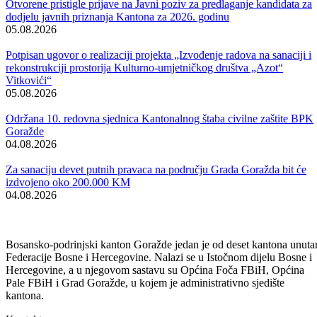
područja BPK-a Goražde kao i studenata dislocirane nastave
Mašinskog faktulteta, Vlada je dala saglasnost Ministarstvu
obrazovanje za potpisivanje anex-a ugovora, u trajanju do okončanja
postupka javne nabavke, a najkasnije do 90 dana.
Predmet razmatranja bila je i Informacija o stanju sigurnosti na
području Bosansko-podrinjskog kantona Goražde i aktivnostima iz
nadležnosti rada Uprave policije za mjesec februar 2019.godine koja j
takođe, primljena k znanju.
Na prijedlog Ministarstva urbanizma, Vlada je formirala Operativni
štab Vlade BPK-a Goražde za primjenu Plana interventnih mjera u
slučajevima prekomjernog zagađenja zraka u ovom kantonu.
Do kraja sjednice, Vlada se upoznala sa zaključcima Vijeća ministara
BiH, te novčano podržala poslovno-stručnu konferenciju namijenjenu
proizvodnim kompanijama PIT Drina 2019. i završetak obnove Alad
džamije u Foči.
Galerija