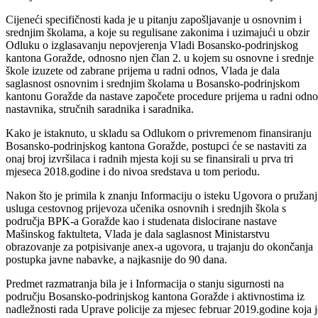
Odobrena su i novčana sredstva za obezbjeđivanje alternativnog
smještaja kroz nadoknadu za kiriju za mjesec januar, februar i mart ov
godine, kao i isporuka 2000 litara lož ulja Domu za stara lica za
zagrijavanje prostorija.