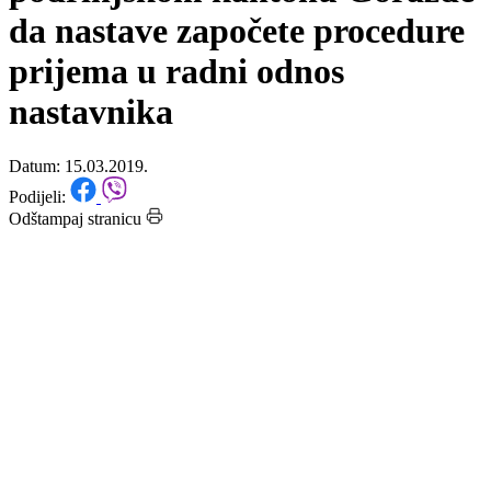
srednjim školama u Bosansko-
podrinjskom kantonu Goražde
da nastave započete procedure
prijema u radni odnos
nastavnika
Datum: 15.03.2019.
Podijeli:
Odštampaj stranicu