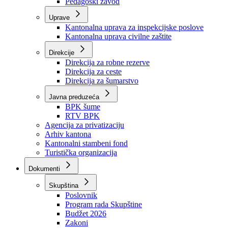
Zavod zdravstvenog osiguranja
Zavod za javno zdravstvo
Zavod za besplatnu pravnu pomoć
Pedagoški zavod
Uprave
Kantonalna uprava za inspekcijske poslove
Kantonalna uprava civilne zaštite
Direkcije
Direkcija za robne rezerve
Direkcija za ceste
Direkcija za šumarstvo
Javna preduzeća
BPK šume
RTV BPK
Agencija za privatizaciju
Arhiv kantona
Kantonalni stambeni fond
Turistička organizacija
Dokumenti
Skupština
Poslovnik