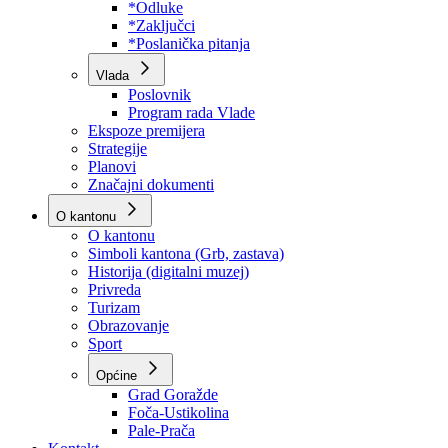
Program rada Skupštine
Budžet 2026
Zakoni
*Odluke
*Zaključci
*Poslanička pitanja
Vlada
Poslovnik
Program rada Vlade
Ekspoze premijera
Strategije
Planovi
Značajni dokumenti
O kantonu
O kantonu
Simboli kantona (Grb, zastava)
Historija (digitalni muzej)
Privreda
Turizam
Obrazovanje
Sport
Općine