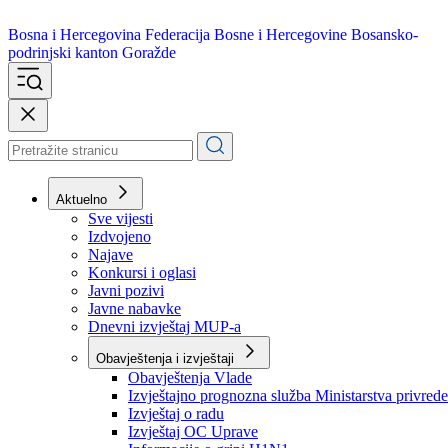
Bosna i Hercegovina
Federacija Bosne i Hercegovine
Bosansko-
podrinjski kanton Goražde
Aktuelno
Sve vijesti
Izdvojeno
Najave
Konkursi i oglasi
Javni pozivi
Javne nabavke
Dnevni izvještaj MUP-a
Obavještenja i izvještaji
Obavještenja Vlade