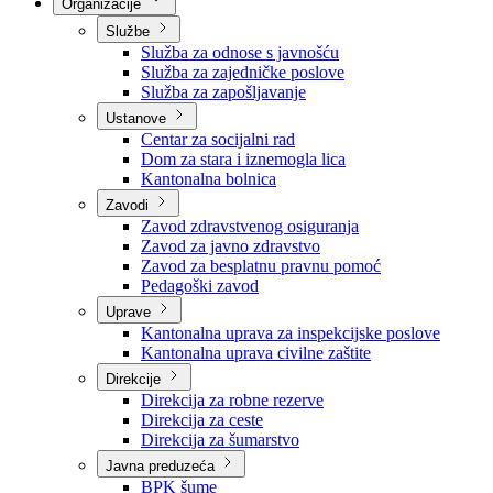
Nadležnosti
Sjednice Vlade
Organizacije
Službe
Služba za odnose s javnošću
Služba za zajedničke poslove
Služba za zapošljavanje
Ustanove
Centar za socijalni rad
Dom za stara i iznemogla lica
Kantonalna bolnica
Zavodi
Zavod zdravstvenog osiguranja
Zavod za javno zdravstvo
Zavod za besplatnu pravnu pomoć
Pedagoški zavod
Uprave
Kantonalna uprava za inspekcijske poslove
Kantonalna uprava civilne zaštite
Direkcije
Direkcija za robne rezerve
Direkcija za ceste