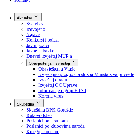
Grad Goražde
Foča-Ustikolina
Pale-Prača
Kontakt
Aktuelno
Sve vijesti
Izdvojeno
Najave
Konkursi i oglasi
Javni pozivi
Javne nabavke
Dnevni izvještaj MUP-a
Obavještenja i izvještaji
Obavještenja Vlade
Izvještajno prognozna služba Ministarstva privrede
Izvještaj o radu
Izvještaj OC Uprave
Informacije o gripi H1N1
Korona virus
Skupština
Skupština BPK Goražde
Rukovodstvo