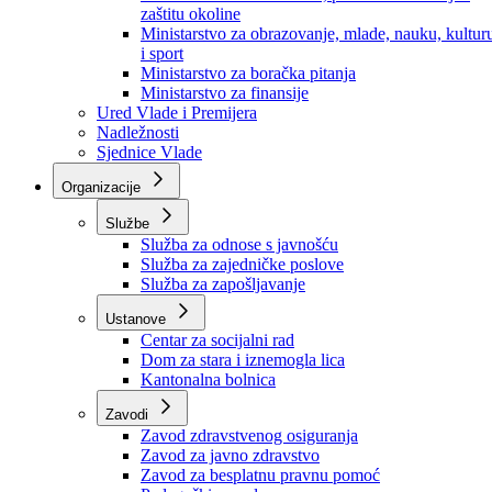
Ministarstvo za socijalnu politiku, zdravstvo,
raseljena lica i izbjeglice
Ministarstvo za urbanizam, prostorno uređenje i
zaštitu okoline
Ministarstvo za obrazovanje, mlade, nauku, kultur
i sport
Ministarstvo za boračka pitanja
Ministarstvo za finansije
Ured Vlade i Premijera
Nadležnosti
Sjednice Vlade
Organizacije
Službe
Služba za odnose s javnošću
Služba za zajedničke poslove
Služba za zapošljavanje
Ustanove
Centar za socijalni rad
Dom za stara i iznemogla lica
Kantonalna bolnica
Zavodi