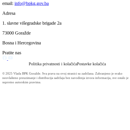
Vlada BPK Goražde podržala realizaciju projekta sanacije klizišta na
regionalnom putu Ilovača – Brzača: Slijedi potpisivanje ugovora čija j
vrijednost 422.971 KM
06.08.2026