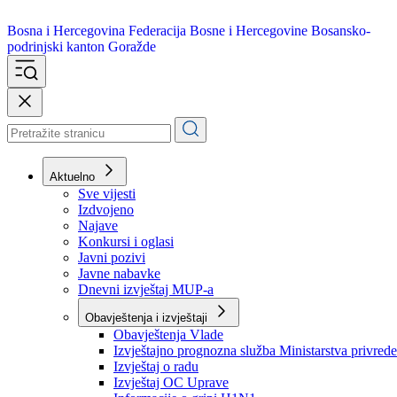
Bosna i Hercegovina
Federacija Bosne i Hercegovine
Bosansko-
podrinjski kanton Goražde
Aktuelno
Sve vijesti
Izdvojeno
Najave
Konkursi i oglasi
Javni pozivi
Javne nabavke
Dnevni izvještaj MUP-a
Obavještenja i izvještaji
Obavještenja Vlade