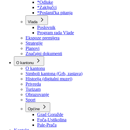
Program rada Skupštine
Budžet 2026
Zakoni
*Odluke
*Zaključci
*Poslanička pitanja
Vlada
Poslovnik
Program rada Vlade
Ekspoze premijera
Strategije
Planovi
Značajni dokumenti
O kantonu
O kantonu
Simboli kantona (Grb, zastava)
Historija (digitalni muzej)
Privreda
Turizam
Obrazovanje
Sport
Općine