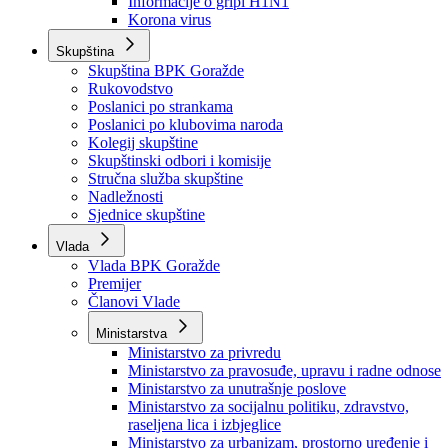
Izvještajno prognozna služba Ministarstva privrede
Izvještaj o radu
Izvještaj OC Uprave
Informacije o gripi H1N1
Korona virus
Skupština
Skupština BPK Goražde
Rukovodstvo
Poslanici po strankama
Poslanici po klubovima naroda
Kolegij skupštine
Skupštinski odbori i komisije
Stručna služba skupštine
Nadležnosti
Sjednice skupštine
Vlada
Vlada BPK Goražde
Premijer
Članovi Vlade
Ministarstva
Ministarstvo za privredu
Ministarstvo za pravosuđe, upravu i radne odnose
Ministarstvo za unutrašnje poslove