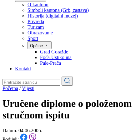
Planovi
Značajni dokumenti
O kantonu
O kantonu
Simboli kantona (Grb, zastava)
Historija (digitalni muzej)
Privreda
Turizam
Obrazovanje
Sport
Općine
Grad Goražde
Foča-Ustikolina
Pale-Prača
Kontakt
Početna
/
Vijesti
Uručene diplome o položenom
stručnom ispitu