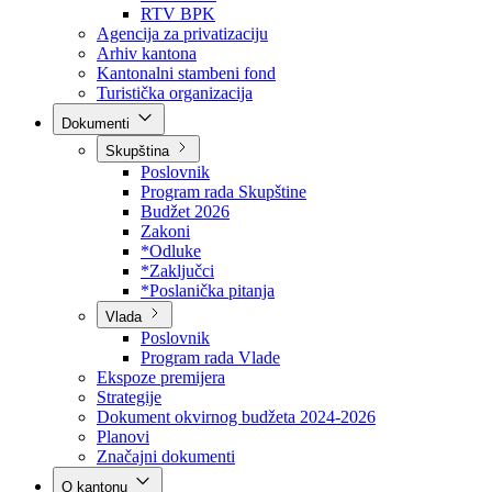
Direkcija za šumarstvo
Javna preduzeća
BPK šume
RTV BPK
Agencija za privatizaciju
Arhiv kantona
Kantonalni stambeni fond
Turistička organizacija
Dokumenti
Skupština
Poslovnik
Program rada Skupštine
Budžet 2026
Zakoni
*Odluke
*Zaključci
*Poslanička pitanja
Vlada
Poslovnik
Program rada Vlade
Ekspoze premijera
Strategije
Dokument okvirnog budžeta 2024-2026