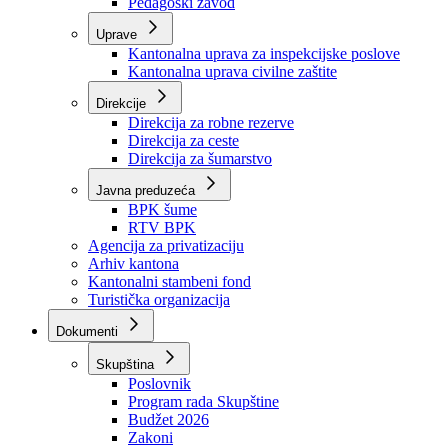
Zavod zdravstvenog osiguranja
Zavod za javno zdravstvo
Zavod za besplatnu pravnu pomoć
Pedagoški zavod
Uprave
Kantonalna uprava za inspekcijske poslove
Kantonalna uprava civilne zaštite
Direkcije
Direkcija za robne rezerve
Direkcija za ceste
Direkcija za šumarstvo
Javna preduzeća
BPK šume
RTV BPK
Agencija za privatizaciju
Arhiv kantona
Kantonalni stambeni fond
Turistička organizacija
Dokumenti
Skupština
Poslovnik