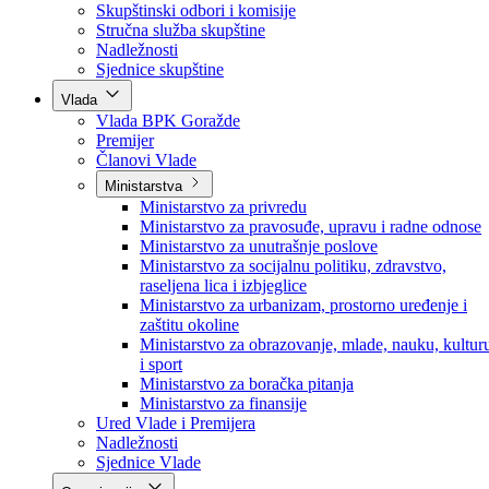
Poslanici po strankama
Poslanici po klubovima naroda
Kolegij skupštine
Skupštinski odbori i komisije
Stručna služba skupštine
Nadležnosti
Sjednice skupštine
Vlada
Vlada BPK Goražde
Premijer
Članovi Vlade
Ministarstva
Ministarstvo za privredu
Ministarstvo za pravosuđe, upravu i radne odnose
Ministarstvo za unutrašnje poslove
Ministarstvo za socijalnu politiku, zdravstvo,
raseljena lica i izbjeglice
Ministarstvo za urbanizam, prostorno uređenje i
zaštitu okoline
Ministarstvo za obrazovanje, mlade, nauku, kultur
i sport
Ministarstvo za boračka pitanja
Ministarstvo za finansije
Ured Vlade i Premijera