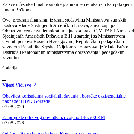
U programu Finalne smotre promovirano je 330 učenika, pobjednika
Projekt građanin/Ja građanin takmičenja organiziranih u Distriktu
Brčko, 7 regija Republike Srpske i 10 kantona Federacije Bosne i
Hercegovine.
Učesnici Finalne smotre bili su i pobjednici iz Građanskog
obrazovanja-Projekt građanin na kantonalnom takmičenju iz JU OŠ
„Mehmedalija Mak Dizdar“ Vitkovići i JU Srednja stručna škola
„Džemal Bijedić“ iz Goražda.