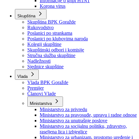
Izvještajno prognozna služba Ministarstva privrede
Izvještaj o radu
Izvještaj OC Uprave
Informacije o gripi H1N1
Korona virus
Skupština
Skupština BPK Goražde
Rukovodstvo
Poslanici po strankama
Poslanici po klubovima naroda
Kolegij skupštine
Skupštinski odbori i komisije
Stručna služba skupštine
Nadležnosti
Sjednice skupštine
Vlada
Vlada BPK Goražde
Premijer
Članovi Vlade
Ministarstva
Ministarstvo za privredu
Ministarstvo za pravosuđe, upravu i radne odnose
Ministarstvo za unutrašnje poslove