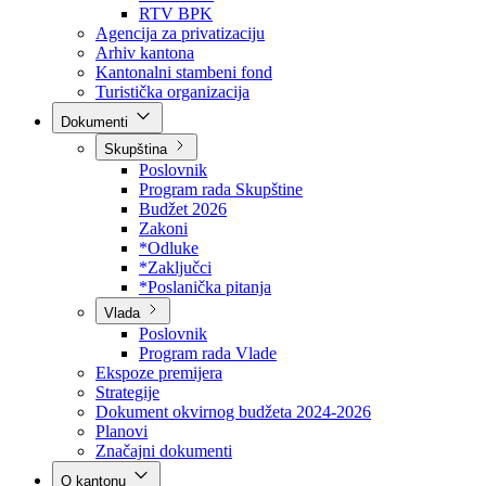
Direkcija za šumarstvo
Javna preduzeća
BPK šume
RTV BPK
Agencija za privatizaciju
Arhiv kantona
Kantonalni stambeni fond
Turistička organizacija
Dokumenti
Skupština
Poslovnik
Program rada Skupštine
Budžet 2026
Zakoni
*Odluke
*Zaključci
*Poslanička pitanja
Vlada
Poslovnik
Program rada Vlade
Ekspoze premijera
Strategije
Dokument okvirnog budžeta 2024-2026