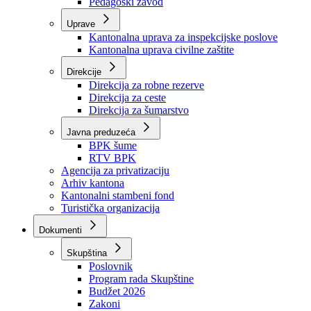
Zavod zdravstvenog osiguranja
Zavod za javno zdravstvo
Zavod za besplatnu pravnu pomoć
Pedagoški zavod
Uprave
Kantonalna uprava za inspekcijske poslove
Kantonalna uprava civilne zaštite
Direkcije
Direkcija za robne rezerve
Direkcija za ceste
Direkcija za šumarstvo
Javna preduzeća
BPK šume
RTV BPK
Agencija za privatizaciju
Arhiv kantona
Kantonalni stambeni fond
Turistička organizacija
Dokumenti
Skupština
Poslovnik