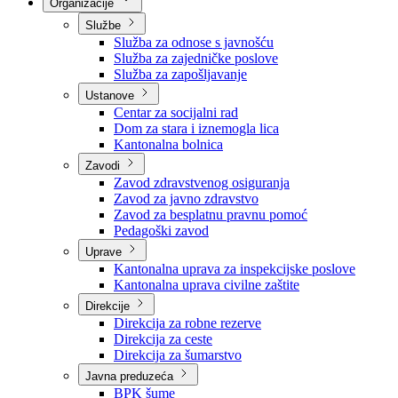
Nadležnosti
Sjednice Vlade
Organizacije
Službe
Služba za odnose s javnošću
Služba za zajedničke poslove
Služba za zapošljavanje
Ustanove
Centar za socijalni rad
Dom za stara i iznemogla lica
Kantonalna bolnica
Zavodi
Zavod zdravstvenog osiguranja
Zavod za javno zdravstvo
Zavod za besplatnu pravnu pomoć
Pedagoški zavod
Uprave
Kantonalna uprava za inspekcijske poslove
Kantonalna uprava civilne zaštite
Direkcije
Direkcija za robne rezerve
Direkcija za ceste