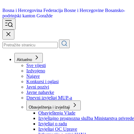
Bosna i Hercegovina
Federacija Bosne i Hercegovine
Bosansko-
podrinjski kanton Goražde
Aktuelno
Sve vijesti
Izdvojeno
Najave
Konkursi i oglasi
Javni pozivi
Javne nabavke
Dnevni izvještaj MUP-a
Obavještenja i izvještaji
Obavještenja Vlade