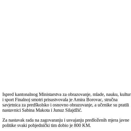
U Sarajevu je 4.maja, u Velikoj sali Parlamentarne Skupštine
BiH održana
Finalna smotra školskog programa „Projekt
građanin/Ja građanin“.