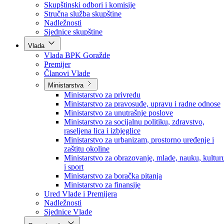
Poslanici po strankama
Poslanici po klubovima naroda
Kolegij skupštine
Skupštinski odbori i komisije
Stručna služba skupštine
Nadležnosti
Sjednice skupštine
Vlada
Vlada BPK Goražde
Premijer
Članovi Vlade
Ministarstva
Ministarstvo za privredu
Ministarstvo za pravosuđe, upravu i radne odnose
Ministarstvo za unutrašnje poslove
Ministarstvo za socijalnu politiku, zdravstvo,
raseljena lica i izbjeglice
Ministarstvo za urbanizam, prostorno uređenje i
zaštitu okoline
Ministarstvo za obrazovanje, mlade, nauku, kultur
i sport
Ministarstvo za boračka pitanja
Ministarstvo za finansije
Ured Vlade i Premijera