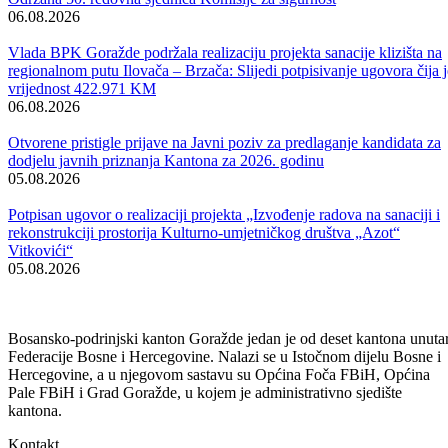
Ispred kantonalnog Ministarstva za obrazovanje, mlade, nauku, kultu
i sport Finalnoj smotri prisustvovala je Amira Borovac, stručna
savjetnica za predškolsko i osnovno obrazovanje, a učenike su pratili
nastavnici Sabina Makota i Junuz Silajdžić.
Za nastavak rada na zagovaranju i usvajanju predloženih mjera javne
politike svaki pobjednički tim dobio je 800 KM.
Za sve učesnike Finalne smotre planiran je i edukativni kamp krajem
juna u Brčkom.
Ovaj program finansiran je grant sredstvima Ministarstva vanjskih
poslova Vlade Sjedinjenih Američkih Država, a realizuju ga
Obrazovni centar za demokratiju i ljudska prava CIVITAS i Ambasa
Sjedinjenih Američkih Država u BiH u saradnji sa Ministarstvom
civilnih poslova Bosne i Hercegovine, Republičkim pedagoškim
zavodom Republike Srpske, Odjelom za obrazovanje Vlade Brčko
Distrikta i kantonalnim ministarstvima obrazovanja i pedagoškim