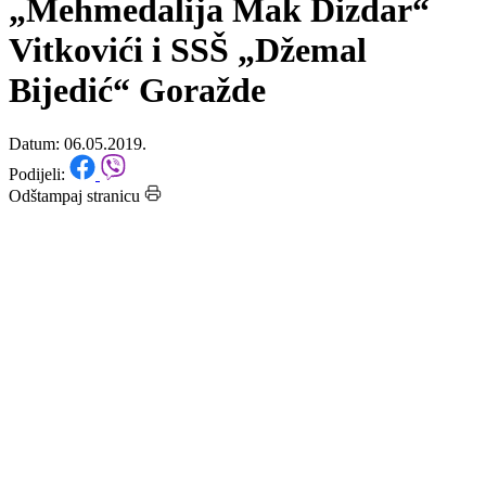
kantonalnog takmičenja iz OŠ
„Mehmedalija Mak Dizdar“
Vitkovići i SSŠ „Džemal
Bijedić“ Goražde
Datum: 06.05.2019.
Podijeli:
Odštampaj stranicu