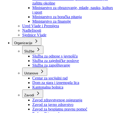
Ministarstvo za socijalnu politiku, zdravstvo,
raseljena lica i izbjeglice
Ministarstvo za urbanizam, prostorno uređenje i
zaštitu okoline
Ministarstvo za obrazovanje, mlade, nauku, kultur
i sport
Ministarstvo za boračka pitanja
Ministarstvo za finansije
Ured Vlade i Premijera
Nadležnosti
Sjednice Vlade
Organizacije
Službe
Služba za odnose s javnošću
Služba za zajedničke poslove
Služba za zapošljavanje
Ustanove
Centar za socijalni rad
Dom za stara i iznemogla lica
Kantonalna bolnica
Zavodi