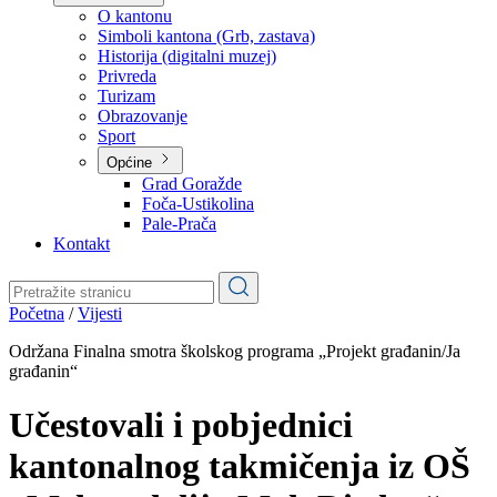
Planovi
Značajni dokumenti
O kantonu
O kantonu
Simboli kantona (Grb, zastava)
Historija (digitalni muzej)
Privreda
Turizam
Obrazovanje
Sport
Općine
Grad Goražde
Foča-Ustikolina
Pale-Prača
Kontakt
Početna
/
Vijesti
Održana Finalna smotra školskog programa „Projekt građanin/Ja
građanin“
Učestovali i pobjednici