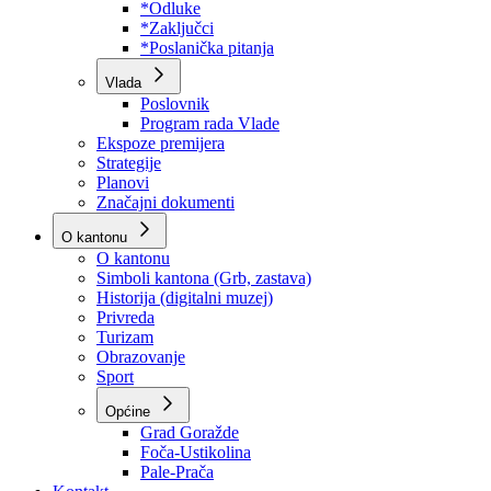
Program rada Skupštine
Budžet 2026
Zakoni
*Odluke
*Zaključci
*Poslanička pitanja
Vlada
Poslovnik
Program rada Vlade
Ekspoze premijera
Strategije
Planovi
Značajni dokumenti
O kantonu
O kantonu
Simboli kantona (Grb, zastava)
Historija (digitalni muzej)
Privreda
Turizam
Obrazovanje
Sport
Općine