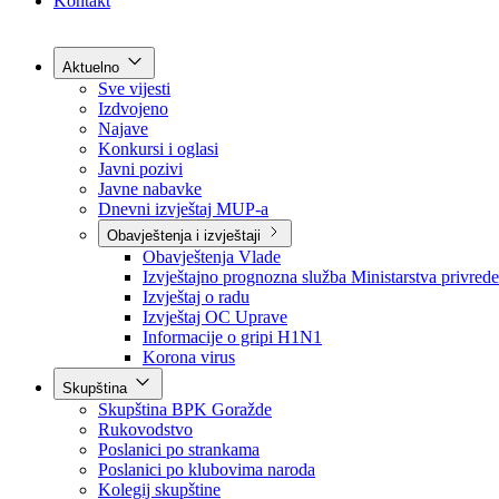
Grad Goražde
Foča-Ustikolina
Pale-Prača
Kontakt
Aktuelno
Sve vijesti
Izdvojeno
Najave
Konkursi i oglasi
Javni pozivi
Javne nabavke
Dnevni izvještaj MUP-a
Obavještenja i izvještaji
Obavještenja Vlade
Izvještajno prognozna služba Ministarstva privrede
Izvještaj o radu
Izvještaj OC Uprave
Informacije o gripi H1N1
Korona virus
Skupština
Skupština BPK Goražde
Rukovodstvo