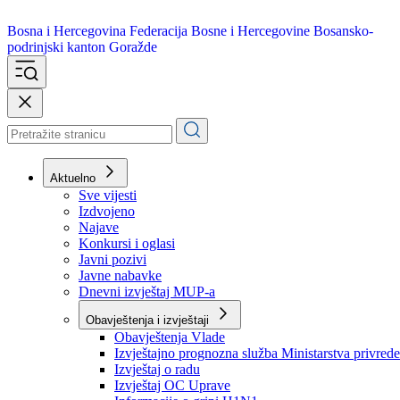
Bosna i Hercegovina
Federacija Bosne i Hercegovine
Bosansko-
podrinjski kanton Goražde
Aktuelno
Sve vijesti
Izdvojeno
Najave
Konkursi i oglasi
Javni pozivi
Javne nabavke
Dnevni izvještaj MUP-a
Obavještenja i izvještaji
Obavještenja Vlade