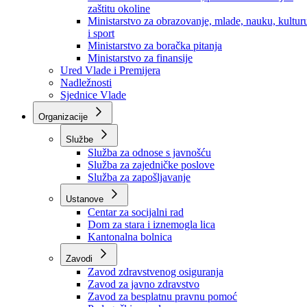
Ministarstvo za socijalnu politiku, zdravstvo,
raseljena lica i izbjeglice
Ministarstvo za urbanizam, prostorno uređenje i
zaštitu okoline
Ministarstvo za obrazovanje, mlade, nauku, kultur
i sport
Ministarstvo za boračka pitanja
Ministarstvo za finansije
Ured Vlade i Premijera
Nadležnosti
Sjednice Vlade
Organizacije
Službe
Služba za odnose s javnošću
Služba za zajedničke poslove
Služba za zapošljavanje
Ustanove
Centar za socijalni rad
Dom za stara i iznemogla lica
Kantonalna bolnica
Zavodi