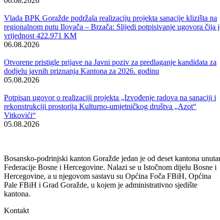
odbrani BiH i Goražda biće okrugli sto ( srijeda, 8. maj, 18 sati u
Velikoj sali Centra za kulturu) na kome će biti riječi o agresiji na
Goražde i činjenici da do sada za zločine nad stanovništvom Goražda
niko nije procesuiran pred zvaničnim pravosudnim organima BiH.
Zato je i naslov okruglog stola „ Zločin bez kazne“ .
O organizaciji ovog okruglog stola na pressu je govorio Kasim Brdar,
predsjednik Fondacije „ Istina za Goražde“ .
Podršku organizaciji Susreta dobitnika najvećih ratnih priznanja u
FBiH, na press konferenciji dao je i resorni ministar Edin Aganović.
www.bpkg.gov.ba/Novina “Glas Goražda”