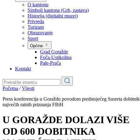
Planovi
Značajni dokumenti
O kantonu
O kantonu
Simboli kantona (Grb, zastava)
Historija (digitalni muzej)
Privreda
Turizam
Obrazovanje
Sport
Općine
Grad Goražde
Foča-Ustikolina
Pale-Prača
Kontakt
Početna
/
Vijesti
Press konferencija u Goraždu povodom predstojećeg Susreta dobitnik
najvećih ratnih priznanja FBiH
U GORAŽDE DOLAZI VIŠE