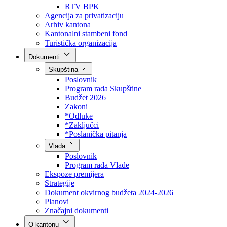
Direkcija za šumarstvo
Javna preduzeća
BPK šume
RTV BPK
Agencija za privatizaciju
Arhiv kantona
Kantonalni stambeni fond
Turistička organizacija
Dokumenti
Skupština
Poslovnik
Program rada Skupštine
Budžet 2026
Zakoni
*Odluke
*Zaključci
*Poslanička pitanja
Vlada
Poslovnik
Program rada Vlade
Ekspoze premijera
Strategije
Dokument okvirnog budžeta 2024-2026