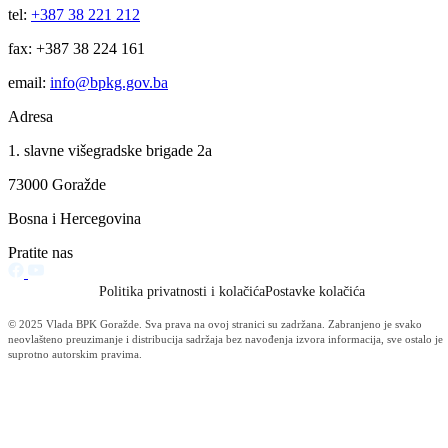
Vijesti
Vidi sve
Obavijest korisnicima socijalnih davanja i boračke egzistencijalne