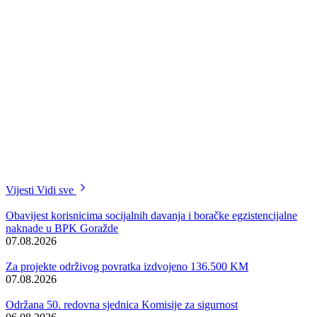
-S radošću dočekujemo naše saborce, naše prijatelje i sve one koji će
doći da nam se pridruže na ovoj velikoj manifestaciji. Učinili smo sve
da ona bude organizovana na maksimalnom nivou i da potvrdi naše
tradicionalno gostoprimstvo. Spremni smo za ovaj veliki događaj koji
za cijeli BPK Goražde i Grad Goražde predstavlja i priznanje za
nemjerljiv doprinos u odbrani Bosne i Hercegovine od agresije – reka
je Derviš Hadžić Dedo, predsjednik Saveza dobitnika najvećeg ratno
priznanja „ Zlatni ljiljan“ BPK Goražde na današnjoj press
konferenciji.
Press je organizovan u povodu 21.susreta dobitnika najvećih ratnih
priznanja „ Zlatni ljiljan i Zlatna policijska značka“ FBiH koji će se u
Goraždu održati 9. maja.
Više od 600 dobitnika najvećih ratnih priznanja u FBiH, u okviru
susreta u Goraždu položiće cvijeće na Centralnom spomen obilježju
braniocima grada, a zatim će u šetnji proći ulicama Goražda da bi
cvijeće položili i uz Spomen obilježje ubijenoj djeci Goražda u period
1992 – 1995.godina.
U Velikoj sali Centra za kulturu Goražde biće održana svečana
akademija na kojoj će, kako se očekuje, govoriti i visoki zvaničnici
zakonodavne i izvršne vlasti FBiH, BPK Goražde i Grada Goražde.
Uvod u ovu značajnu manifestaciju na kojoj će se susresti saborci u