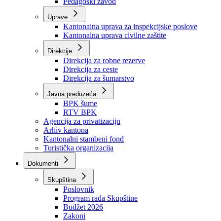
Zavod zdravstvenog osiguranja
Zavod za javno zdravstvo
Zavod za besplatnu pravnu pomoć
Pedagoški zavod
Uprave
Kantonalna uprava za inspekcijske poslove
Kantonalna uprava civilne zaštite
Direkcije
Direkcija za robne rezerve
Direkcija za ceste
Direkcija za šumarstvo
Javna preduzeća
BPK šume
RTV BPK
Agencija za privatizaciju
Arhiv kantona
Kantonalni stambeni fond
Turistička organizacija
Dokumenti
Skupština
Poslovnik