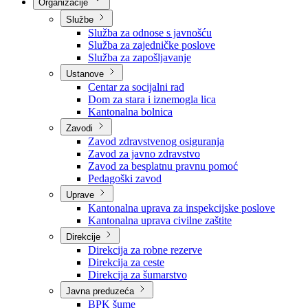
Nadležnosti
Sjednice Vlade
Organizacije
Službe
Služba za odnose s javnošću
Služba za zajedničke poslove
Služba za zapošljavanje
Ustanove
Centar za socijalni rad
Dom za stara i iznemogla lica
Kantonalna bolnica
Zavodi
Zavod zdravstvenog osiguranja
Zavod za javno zdravstvo
Zavod za besplatnu pravnu pomoć
Pedagoški zavod
Uprave
Kantonalna uprava za inspekcijske poslove
Kantonalna uprava civilne zaštite
Direkcije
Direkcija za robne rezerve
Direkcija za ceste