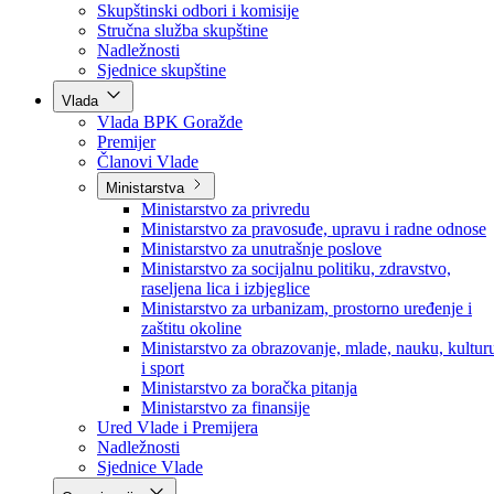
Poslanici po strankama
Poslanici po klubovima naroda
Kolegij skupštine
Skupštinski odbori i komisije
Stručna služba skupštine
Nadležnosti
Sjednice skupštine
Vlada
Vlada BPK Goražde
Premijer
Članovi Vlade
Ministarstva
Ministarstvo za privredu
Ministarstvo za pravosuđe, upravu i radne odnose
Ministarstvo za unutrašnje poslove
Ministarstvo za socijalnu politiku, zdravstvo,
raseljena lica i izbjeglice
Ministarstvo za urbanizam, prostorno uređenje i
zaštitu okoline
Ministarstvo za obrazovanje, mlade, nauku, kultur
i sport
Ministarstvo za boračka pitanja
Ministarstvo za finansije
Ured Vlade i Premijera