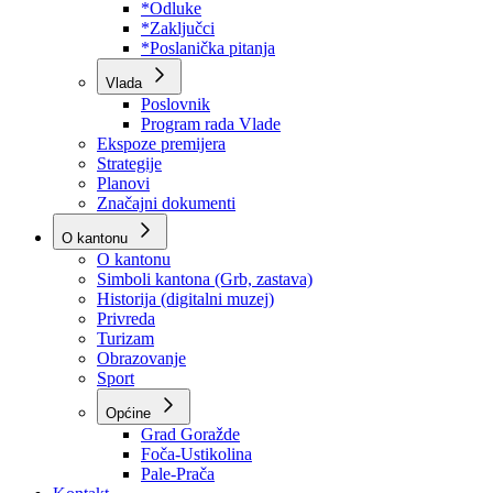
Program rada Skupštine
Budžet 2026
Zakoni
*Odluke
*Zaključci
*Poslanička pitanja
Vlada
Poslovnik
Program rada Vlade
Ekspoze premijera
Strategije
Planovi
Značajni dokumenti
O kantonu
O kantonu
Simboli kantona (Grb, zastava)
Historija (digitalni muzej)
Privreda
Turizam
Obrazovanje
Sport
Općine