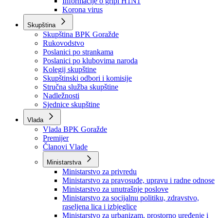
Izvještajno prognozna služba Ministarstva privrede
Izvještaj o radu
Izvještaj OC Uprave
Informacije o gripi H1N1
Korona virus
Skupština
Skupština BPK Goražde
Rukovodstvo
Poslanici po strankama
Poslanici po klubovima naroda
Kolegij skupštine
Skupštinski odbori i komisije
Stručna služba skupštine
Nadležnosti
Sjednice skupštine
Vlada
Vlada BPK Goražde
Premijer
Članovi Vlade
Ministarstva
Ministarstvo za privredu
Ministarstvo za pravosuđe, upravu i radne odnose
Ministarstvo za unutrašnje poslove