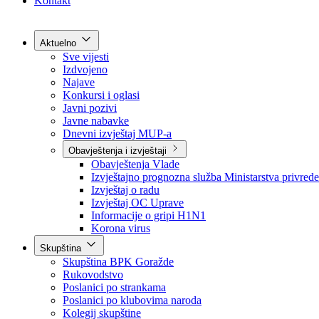
Grad Goražde
Foča-Ustikolina
Pale-Prača
Kontakt
Aktuelno
Sve vijesti
Izdvojeno
Najave
Konkursi i oglasi
Javni pozivi
Javne nabavke
Dnevni izvještaj MUP-a
Obavještenja i izvještaji
Obavještenja Vlade
Izvještajno prognozna služba Ministarstva privrede
Izvještaj o radu
Izvještaj OC Uprave
Informacije o gripi H1N1
Korona virus
Skupština
Skupština BPK Goražde
Rukovodstvo