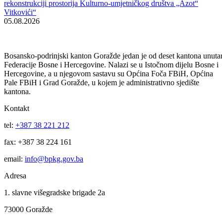
BiH sa predstavnicima institucija BPK –a Goražde, te koordinacija i
implementacija zajedničkih civilno-vojnih projekata. Razgovarano je i
o procesu reformi odbrane u BiH, ulozi i misiji oružanih snaga BiH, t
misiji Vojske Federacije BiH, statusu perspektivnih lokacija VF BiH,
kao i lokacija koje Vojska FBiH planira napustiti i ustupiti na korišten
civilnim strukturama vlasti.
Tom prilikom, Premijer Obhođaš i general Grabovica izrazili su
zadovoljstvo dosadašnjom saradnjom Vlade BPK Goražde i Vojske
FBiH, kao i želju da se takva saradnja nastavi i u budućnosti.
Vijesti
Vidi sve