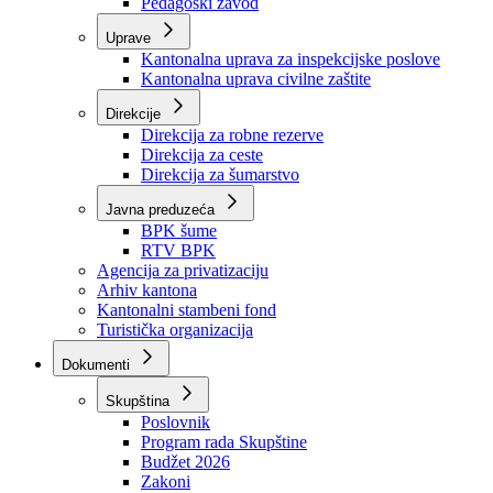
Zavod zdravstvenog osiguranja
Zavod za javno zdravstvo
Zavod za besplatnu pravnu pomoć
Pedagoški zavod
Uprave
Kantonalna uprava za inspekcijske poslove
Kantonalna uprava civilne zaštite
Direkcije
Direkcija za robne rezerve
Direkcija za ceste
Direkcija za šumarstvo
Javna preduzeća
BPK šume
RTV BPK
Agencija za privatizaciju
Arhiv kantona
Kantonalni stambeni fond
Turistička organizacija
Dokumenti
Skupština
Poslovnik