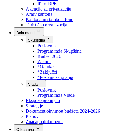
Direkcija za šumarstvo
Javna preduzeća
BPK šume
RTV BPK
Agencija za privatizaciju
Arhiv kantona
Kantonalni stambeni fond
Turistička organizacija
Dokumenti
Skupština
Poslovnik
Program rada Skupštine
Budžet 2026
Zakoni
*Odluke
*Zaključci
*Poslanička pitanja
Vlada
Poslovnik
Program rada Vlade
Ekspoze premijera
Strategije
Dokument okvirnog budžeta 2024-2026