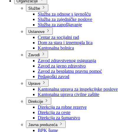
Nadležnosti
Sjednice Vlade
Organizacije
Službe
Služba za odnose s javnošću
Služba za zajedničke poslove
Služba za zapošljavanje
Ustanove
Centar za socijalni rad
Dom za stara i iznemogla lica
Kantonalna bolnica
Zavodi
Zavod zdravstvenog osiguranja
Zavod za javno zdravstvo
Zavod za besplatnu pravnu pomoć
Pedagoški zavod
Uprave
Kantonalna uprava za inspekcijske poslove
Kantonalna uprava civilne zaštite
Direkcije
Direkcija za robne rezerve
Direkcija za ceste