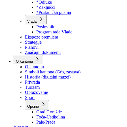
Program rada Skupštine
Budžet 2026
Zakoni
*Odluke
*Zaključci
*Poslanička pitanja
Vlada
Poslovnik
Program rada Vlade
Ekspoze premijera
Strategije
Planovi
Značajni dokumenti
O kantonu
O kantonu
Simboli kantona (Grb, zastava)
Historija (digitalni muzej)
Privreda
Turizam
Obrazovanje
Sport
Općine