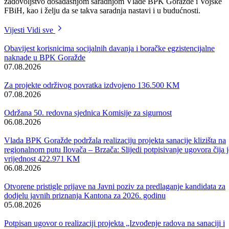
obilaska komandi jedinica VF BiH lociranih na području Bosansko-
podrinjskog kantona Goražde, posjetili su danas i sjedište ovog
Kantona, gdje su se sastali sa premijerom mr. Salkom Obhođašem,
ministrima u Vladi ovog Kantona i načelnicima općina Goražde
Mustafom Kurtovićem, Foče-Ustikoline Zijadom Kunovcem, te Pale-
Prača Asimom Zecom.
U delegaciji su ispred VF BiH, između ostalih bili i brigadni generali
Anto Jeleč i Mirsad Gutić.
Svrha ove radne posjete je unaprijeđenje saradnje komandi jedinica 