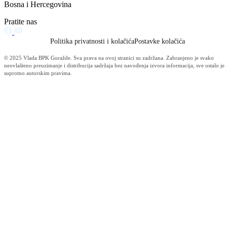
Obavijest korisnicima socijalnih davanja i boračke egzistencijalne
naknade u BPK Goražde
07.08.2026