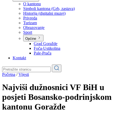
Planovi
Značajni dokumenti
O kantonu
O kantonu
Simboli kantona (Grb, zastava)
Historija (digitalni muzej)
Privreda
Turizam
Obrazovanje
Sport
Općine
Grad Goražde
Foča-Ustikolina
Pale-Prača
Kontakt
Početna
/
Vijesti
Najviši dužnosnici VF BiH u
posjeti Bosansko-podrinjskom