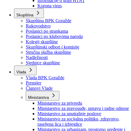
Izvještajno prognozna služba Ministarstva privrede
Izvještaj o radu
Izvještaj OC Uprave
Informacije o gripi H1N1
Korona virus
Skupština
Skupština BPK Goražde
Rukovodstvo
Poslanici po strankama
Poslanici po klubovima naroda
Kolegij skupštine
Skupštinski odbori i komisije
Stručna služba skupštine
Nadležnosti
Sjednice skupštine
Vlada
Vlada BPK Goražde
Premijer
Članovi Vlade
Ministarstva
Ministarstvo za privredu
Ministarstvo za pravosuđe, upravu i radne odnose
Ministarstvo za unutrašnje poslove