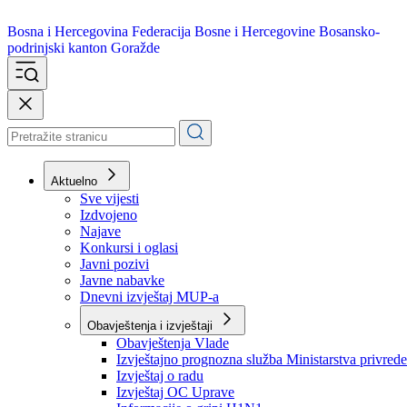
Bosna i Hercegovina
Federacija Bosne i Hercegovine
Bosansko-
podrinjski kanton Goražde
Aktuelno
Sve vijesti
Izdvojeno
Najave
Konkursi i oglasi
Javni pozivi
Javne nabavke
Dnevni izvještaj MUP-a
Obavještenja i izvještaji
Obavještenja Vlade