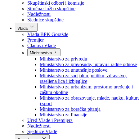
Poslanici po strankama
Poslanici po klubovima naroda
Kolegij skupštine
Skupštinski odbori i komisije
Stručna služba skupštine
Nadležnosti
Sjednice skupštine
Vlada
Vlada BPK Goražde
Premijer
Članovi Vlade
Ministarstva
Ministarstvo za privredu
Ministarstvo za pravosuđe, upravu i radne odnose
Ministarstvo za unutrašnje poslove
Ministarstvo za socijalnu politiku, zdravstvo,
raseljena lica i izbjeglice
Ministarstvo za urbanizam, prostorno uređenje i
zaštitu okoline
Ministarstvo za obrazovanje, mlade, nauku, kultur
i sport
Ministarstvo za boračka pitanja
Ministarstvo za finansije
Ured Vlade i Premijera