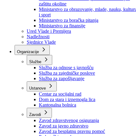
Ministarstvo za socijalnu politiku, zdravstvo,
raseljena lica i izbjeglice
Ministarstvo za urbanizam, prostorno uređenje i
zaštitu okoline
Ministarstvo za obrazovanje, mlade, nauku, kultur
i sport
Ministarstvo za boračka pitanja
Ministarstvo za finansije
Ured Vlade i Premijera
Nadležnosti
Sjednice Vlade
Organizacije
Službe
Služba za odnose s javnošću
Služba za zajedničke poslove
Služba za zapošljavanje
Ustanove
Centar za socijalni rad
Dom za stara i iznemogla lica
Kantonalna bolnica
Zavodi