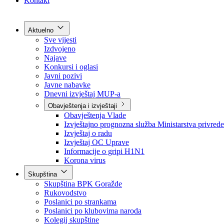
Grad Goražde
Foča-Ustikolina
Pale-Prača
Kontakt
Aktuelno
Sve vijesti
Izdvojeno
Najave
Konkursi i oglasi
Javni pozivi
Javne nabavke
Dnevni izvještaj MUP-a
Obavještenja i izvještaji
Obavještenja Vlade
Izvještajno prognozna služba Ministarstva privrede
Izvještaj o radu
Izvještaj OC Uprave
Informacije o gripi H1N1
Korona virus
Skupština
Skupština BPK Goražde
Rukovodstvo