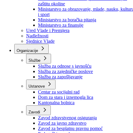
Ministarstvo za socijalnu politiku, zdravstvo,
raseljena lica i izbjeglice
Ministarstvo za urbanizam, prostorno uređenje i
zaštitu okoline
Ministarstvo za obrazovanje, mlade, nauku, kultur
i sport
Ministarstvo za boračka pitanja
Ministarstvo za finansije
Ured Vlade i Premijera
Nadležnosti
Sjednice Vlade
Organizacije
Službe
Služba za odnose s javnošću
Služba za zajedničke poslove
Služba za zapošljavanje
Ustanove
Centar za socijalni rad
Dom za stara i iznemogla lica
Kantonalna bolnica
Zavodi