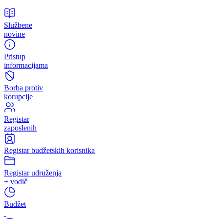
Odštampaj stranicu
BPK Tabela Akcioni plan 2018 – 2021
Službene
novine
Pristup
informacijama
Borba protiv
korupcije
Registar
zaposlenih
Registar budžetskih korisnika
Registar udruženja
+ vodič