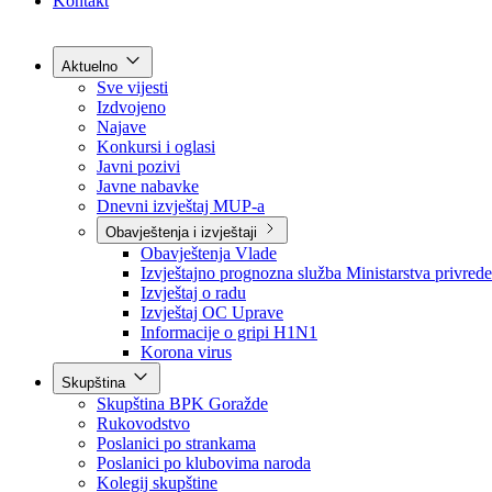
Grad Goražde
Foča-Ustikolina
Pale-Prača
Kontakt
Aktuelno
Sve vijesti
Izdvojeno
Najave
Konkursi i oglasi
Javni pozivi
Javne nabavke
Dnevni izvještaj MUP-a
Obavještenja i izvještaji
Obavještenja Vlade
Izvještajno prognozna služba Ministarstva privrede
Izvještaj o radu
Izvještaj OC Uprave
Informacije o gripi H1N1
Korona virus
Skupština
Skupština BPK Goražde
Rukovodstvo