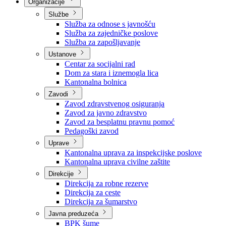
Nadležnosti
Sjednice Vlade
Organizacije
Službe
Služba za odnose s javnošću
Služba za zajedničke poslove
Služba za zapošljavanje
Ustanove
Centar za socijalni rad
Dom za stara i iznemogla lica
Kantonalna bolnica
Zavodi
Zavod zdravstvenog osiguranja
Zavod za javno zdravstvo
Zavod za besplatnu pravnu pomoć
Pedagoški zavod
Uprave
Kantonalna uprava za inspekcijske poslove
Kantonalna uprava civilne zaštite
Direkcije
Direkcija za robne rezerve
Direkcija za ceste