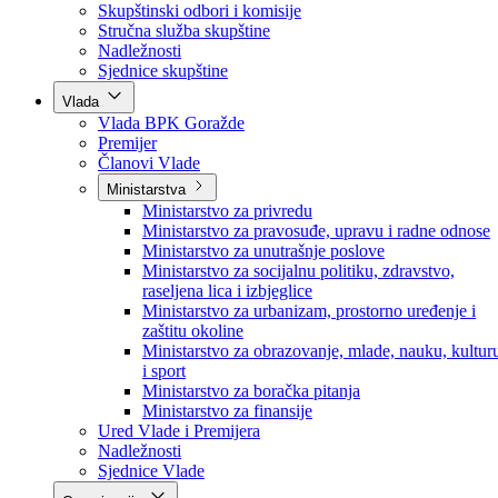
Poslanici po strankama
Poslanici po klubovima naroda
Kolegij skupštine
Skupštinski odbori i komisije
Stručna služba skupštine
Nadležnosti
Sjednice skupštine
Vlada
Vlada BPK Goražde
Premijer
Članovi Vlade
Ministarstva
Ministarstvo za privredu
Ministarstvo za pravosuđe, upravu i radne odnose
Ministarstvo za unutrašnje poslove
Ministarstvo za socijalnu politiku, zdravstvo,
raseljena lica i izbjeglice
Ministarstvo za urbanizam, prostorno uređenje i
zaštitu okoline
Ministarstvo za obrazovanje, mlade, nauku, kultur
i sport
Ministarstvo za boračka pitanja
Ministarstvo za finansije
Ured Vlade i Premijera