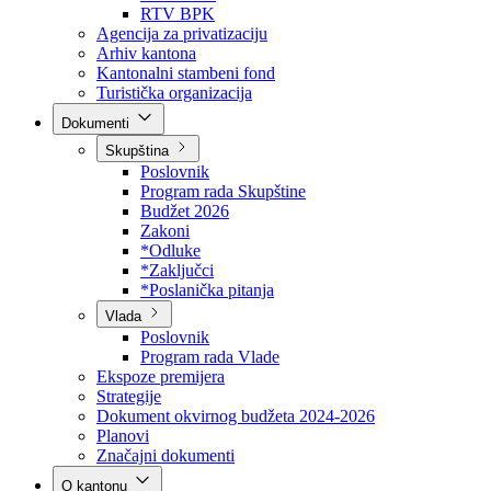
Direkcija za šumarstvo
Javna preduzeća
BPK šume
RTV BPK
Agencija za privatizaciju
Arhiv kantona
Kantonalni stambeni fond
Turistička organizacija
Dokumenti
Skupština
Poslovnik
Program rada Skupštine
Budžet 2026
Zakoni
*Odluke
*Zaključci
*Poslanička pitanja
Vlada
Poslovnik
Program rada Vlade
Ekspoze premijera
Strategije
Dokument okvirnog budžeta 2024-2026