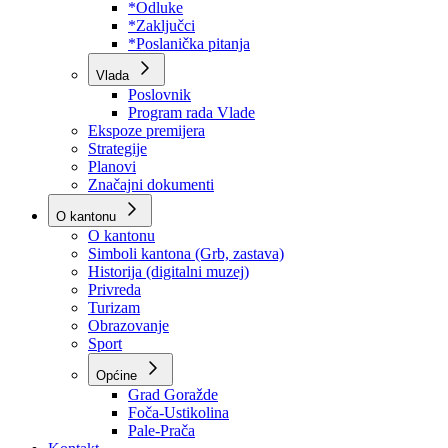
Program rada Skupštine
Budžet 2026
Zakoni
*Odluke
*Zaključci
*Poslanička pitanja
Vlada
Poslovnik
Program rada Vlade
Ekspoze premijera
Strategije
Planovi
Značajni dokumenti
O kantonu
O kantonu
Simboli kantona (Grb, zastava)
Historija (digitalni muzej)
Privreda
Turizam
Obrazovanje
Sport
Općine