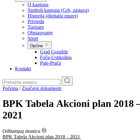
Planovi
Značajni dokumenti
O kantonu
O kantonu
Simboli kantona (Grb, zastava)
Historija (digitalni muzej)
Privreda
Turizam
Obrazovanje
Sport
Općine
Grad Goražde
Foča-Ustikolina
Pale-Prača
Kontakt
Početna
/
Značajni dokumenti
BPK Tabela Akcioni plan 2018 
2021