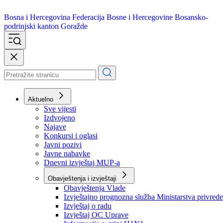
Bosna i Hercegovina
Federacija Bosne i Hercegovine
Bosansko-
podrinjski kanton Goražde
Aktuelno
Sve vijesti
Izdvojeno
Najave
Konkursi i oglasi
Javni pozivi
Javne nabavke
Dnevni izvještaj MUP-a
Obavještenja i izvještaji
Obavještenja Vlade