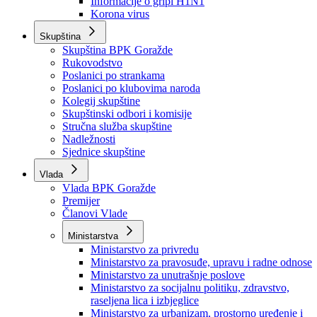
Izvještajno prognozna služba Ministarstva privrede
Izvještaj o radu
Izvještaj OC Uprave
Informacije o gripi H1N1
Korona virus
Skupština
Skupština BPK Goražde
Rukovodstvo
Poslanici po strankama
Poslanici po klubovima naroda
Kolegij skupštine
Skupštinski odbori i komisije
Stručna služba skupštine
Nadležnosti
Sjednice skupštine
Vlada
Vlada BPK Goražde
Premijer
Članovi Vlade
Ministarstva
Ministarstvo za privredu
Ministarstvo za pravosuđe, upravu i radne odnose
Ministarstvo za unutrašnje poslove