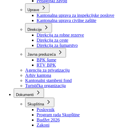
Zavod zdravstvenog osiguranja
Zavod za javno zdravstvo
Zavod za besplatnu pravnu pomoć
Pedagoški zavod
Uprave
Kantonalna uprava za inspekcijske poslove
Kantonalna uprava civilne zaštite
Direkcije
Direkcija za robne rezerve
Direkcija za ceste
Direkcija za šumarstvo
Javna preduzeća
BPK šume
RTV BPK
Agencija za privatizaciju
Arhiv kantona
Kantonalni stambeni fond
Turistička organizacija
Dokumenti
Skupština
Poslovnik