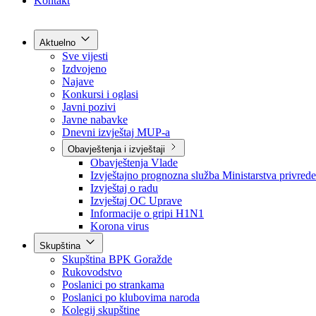
Grad Goražde
Foča-Ustikolina
Pale-Prača
Kontakt
Aktuelno
Sve vijesti
Izdvojeno
Najave
Konkursi i oglasi
Javni pozivi
Javne nabavke
Dnevni izvještaj MUP-a
Obavještenja i izvještaji
Obavještenja Vlade
Izvještajno prognozna služba Ministarstva privrede
Izvještaj o radu
Izvještaj OC Uprave
Informacije o gripi H1N1
Korona virus
Skupština
Skupština BPK Goražde
Rukovodstvo