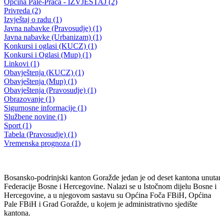
Na skupu u Vitkovićima radnici “ Azota” podsjetili one koji su to
zaboravili da su već dvije godine u štrajku
Neizvjestan kraj dugogodišnje agonije!
27.04.2005