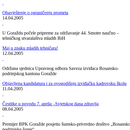
Uprava policije MUP-a Goražde dobila još dva nova vozila
Osposobljeni za sve prilike!
30.04.2005