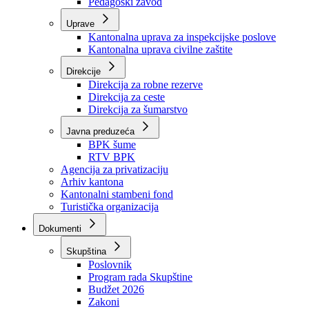
Zavod zdravstvenog osiguranja
Zavod za javno zdravstvo
Zavod za besplatnu pravnu pomoć
Pedagoški zavod
Uprave
Kantonalna uprava za inspekcijske poslove
Kantonalna uprava civilne zaštite
Direkcije
Direkcija za robne rezerve
Direkcija za ceste
Direkcija za šumarstvo
Javna preduzeća
BPK šume
RTV BPK
Agencija za privatizaciju
Arhiv kantona
Kantonalni stambeni fond
Turistička organizacija
Dokumenti
Skupština
Poslovnik