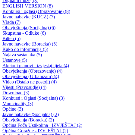
Na dvogodišnjicu štrajka radnika “ Azota” pojavili se potencijalni
strani investitori za kupovinu opreme i tehnologije ovog nekadašnjeg
hemijskog giganta
Nazire li se kraj problema?
27.04.2005