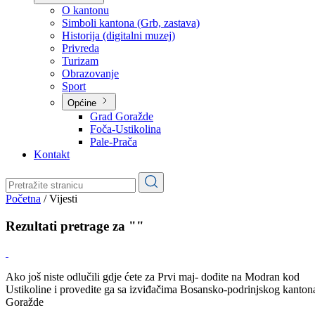
Planovi
Značajni dokumenti
O kantonu
O kantonu
Simboli kantona (Grb, zastava)
Historija (digitalni muzej)
Privreda
Turizam
Obrazovanje
Sport
Općine
Grad Goražde
Foča-Ustikolina
Pale-Prača
Kontakt
Početna
/
Vijesti
Rezultati pretrage za ""