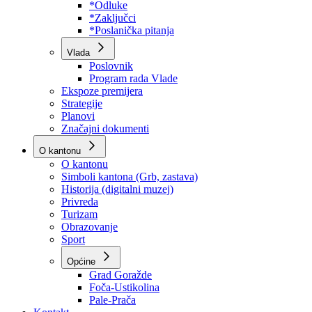
Program rada Skupštine
Budžet 2026
Zakoni
*Odluke
*Zaključci
*Poslanička pitanja
Vlada
Poslovnik
Program rada Vlade
Ekspoze premijera
Strategije
Planovi
Značajni dokumenti
O kantonu
O kantonu
Simboli kantona (Grb, zastava)
Historija (digitalni muzej)
Privreda
Turizam
Obrazovanje
Sport
Općine