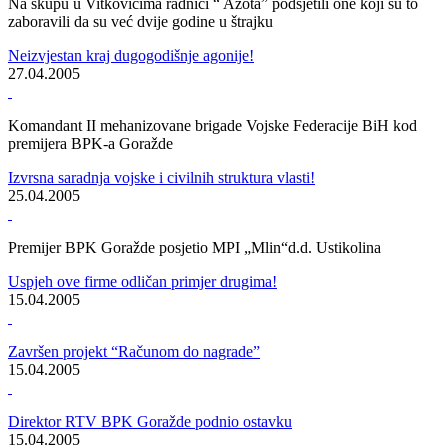
Ako još niste odlučili gdje ćete za Prvi maj- dođite na Modran kod
Ustikoline i provedite ga sa izviđačima Bosansko-podrinjskog kanton
Goražde
LOGORSKA VATRA I URANAK NA DRINI
30.04.2005