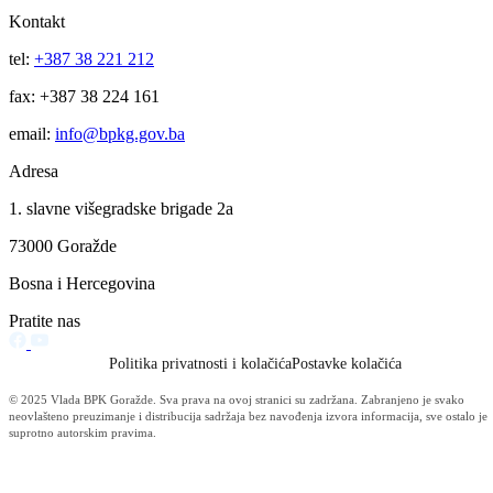
Komandant II mehanizovane brigade Vojske Federacije BiH kod
premijera BPK-a Goražde
Izvrsna saradnja vojske i civilnih struktura vlasti!
25.04.2005