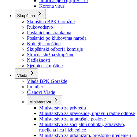
Izvještajno prognozna služba Ministarstva privrede
Izvještaj o radu
Izvještaj OC Uprave
Informacije o gripi H1N1
Korona virus
Skupština
Skupština BPK Goražde
Rukovodstvo
Poslanici po strankama
Poslanici po klubovima naroda
Kolegij skupštine
Skupštinski odbori i komisije
Stručna služba skupštine
Nadležnosti
Sjednice skupštine
Vlada
Vlada BPK Goražde
Premijer
Članovi Vlade
Ministarstva
Ministarstvo za privredu
Ministarstvo za pravosuđe, upravu i radne odnose
Ministarstvo za unutrašnje poslove