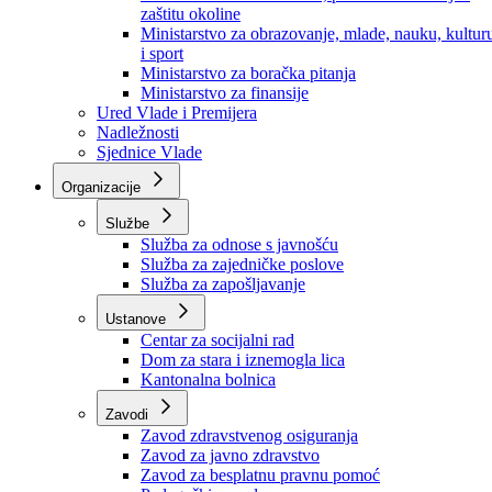
Ministarstvo za socijalnu politiku, zdravstvo,
raseljena lica i izbjeglice
Ministarstvo za urbanizam, prostorno uređenje i
zaštitu okoline
Ministarstvo za obrazovanje, mlade, nauku, kultur
i sport
Ministarstvo za boračka pitanja
Ministarstvo za finansije
Ured Vlade i Premijera
Nadležnosti
Sjednice Vlade
Organizacije
Službe
Služba za odnose s javnošću
Služba za zajedničke poslove
Služba za zapošljavanje
Ustanove
Centar za socijalni rad
Dom za stara i iznemogla lica
Kantonalna bolnica
Zavodi