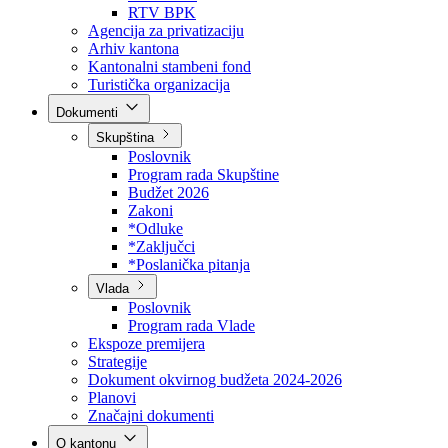
Direkcija za šumarstvo
Javna preduzeća
BPK šume
RTV BPK
Agencija za privatizaciju
Arhiv kantona
Kantonalni stambeni fond
Turistička organizacija
Dokumenti
Skupština
Poslovnik
Program rada Skupštine
Budžet 2026
Zakoni
*Odluke
*Zaključci
*Poslanička pitanja
Vlada
Poslovnik
Program rada Vlade
Ekspoze premijera
Strategije
Dokument okvirnog budžeta 2024-2026