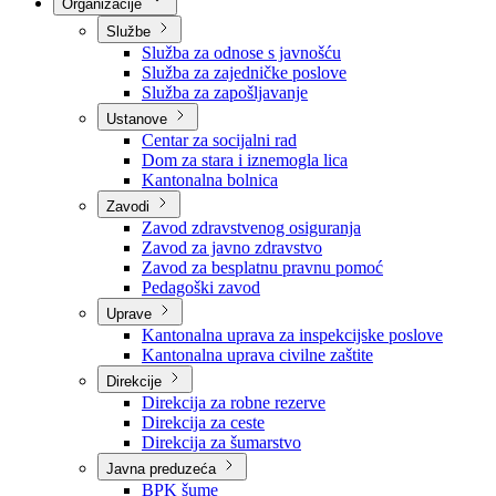
Nadležnosti
Sjednice Vlade
Organizacije
Službe
Služba za odnose s javnošću
Služba za zajedničke poslove
Služba za zapošljavanje
Ustanove
Centar za socijalni rad
Dom za stara i iznemogla lica
Kantonalna bolnica
Zavodi
Zavod zdravstvenog osiguranja
Zavod za javno zdravstvo
Zavod za besplatnu pravnu pomoć
Pedagoški zavod
Uprave
Kantonalna uprava za inspekcijske poslove
Kantonalna uprava civilne zaštite
Direkcije
Direkcija za robne rezerve
Direkcija za ceste