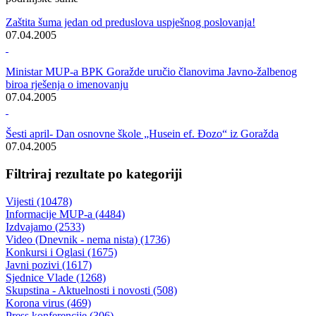
Ambasadorka Republike Turske u BiH Melek Sina Baydur posjetila
BPK Goražde
Pored kulturne i ekonomska saradnja
27.04.2005