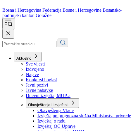
Bosna i Hercegovina
Federacija Bosne i Hercegovine
Bosansko-
podrinjski kanton Goražde
Aktuelno
Sve vijesti
Izdvojeno
Najave
Konkursi i oglasi
Javni pozivi
Javne nabavke
Dnevni izvještaj MUP-a
Obavještenja i izvještaji
Obavještenja Vlade