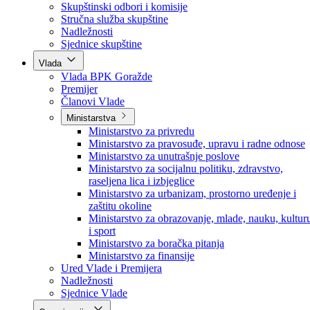
Poslanici po strankama
Poslanici po klubovima naroda
Kolegij skupštine
Skupštinski odbori i komisije
Stručna služba skupštine
Nadležnosti
Sjednice skupštine
Vlada
Vlada BPK Goražde
Premijer
Članovi Vlade
Ministarstva
Ministarstvo za privredu
Ministarstvo za pravosuđe, upravu i radne odnose
Ministarstvo za unutrašnje poslove
Ministarstvo za socijalnu politiku, zdravstvo,
raseljena lica i izbjeglice
Ministarstvo za urbanizam, prostorno uređenje i
zaštitu okoline
Ministarstvo za obrazovanje, mlade, nauku, kultur
i sport
Ministarstvo za boračka pitanja
Ministarstvo za finansije
Ured Vlade i Premijera