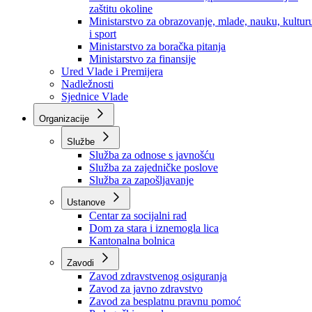
Ministarstvo za socijalnu politiku, zdravstvo,
raseljena lica i izbjeglice
Ministarstvo za urbanizam, prostorno uređenje i
zaštitu okoline
Ministarstvo za obrazovanje, mlade, nauku, kultur
i sport
Ministarstvo za boračka pitanja
Ministarstvo za finansije
Ured Vlade i Premijera
Nadležnosti
Sjednice Vlade
Organizacije
Službe
Služba za odnose s javnošću
Služba za zajedničke poslove
Služba za zapošljavanje
Ustanove
Centar za socijalni rad
Dom za stara i iznemogla lica
Kantonalna bolnica
Zavodi