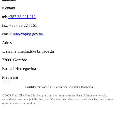
Vlada BPK-a Goražde organizirala prvo poslijeratno druženje ljekara 
zdravstvenih radnika goraždanske Ratne bolnice
31.05.2006