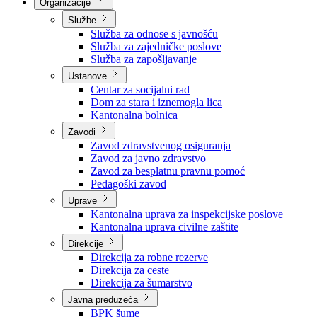
Nadležnosti
Sjednice Vlade
Organizacije
Službe
Služba za odnose s javnošću
Služba za zajedničke poslove
Služba za zapošljavanje
Ustanove
Centar za socijalni rad
Dom za stara i iznemogla lica
Kantonalna bolnica
Zavodi
Zavod zdravstvenog osiguranja
Zavod za javno zdravstvo
Zavod za besplatnu pravnu pomoć
Pedagoški zavod
Uprave
Kantonalna uprava za inspekcijske poslove
Kantonalna uprava civilne zaštite
Direkcije
Direkcija za robne rezerve
Direkcija za ceste