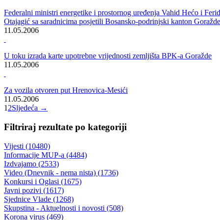
Ministarstvo obrazovanja, nauke, kulture i sporta BPK-a Goražde
nagradilo učenike osnovnih i srednjih škola, pobjednike kantonalnih i
federalnih takmičenja
31.05.2006