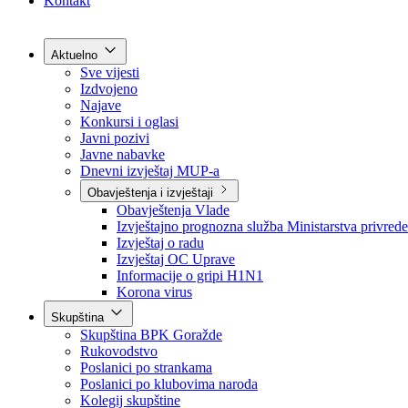
Grad Goražde
Foča-Ustikolina
Pale-Prača
Kontakt
Aktuelno
Sve vijesti
Izdvojeno
Najave
Konkursi i oglasi
Javni pozivi
Javne nabavke
Dnevni izvještaj MUP-a
Obavještenja i izvještaji
Obavještenja Vlade
Izvještajno prognozna služba Ministarstva privrede
Izvještaj o radu
Izvještaj OC Uprave
Informacije o gripi H1N1
Korona virus
Skupština
Skupština BPK Goražde
Rukovodstvo