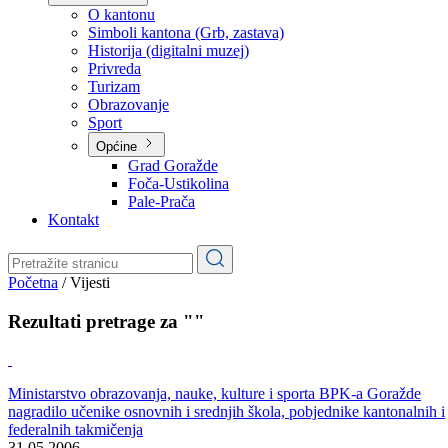
Planovi
Značajni dokumenti
O kantonu
O kantonu
Simboli kantona (Grb, zastava)
Historija (digitalni muzej)
Privreda
Turizam
Obrazovanje
Sport
Općine
Grad Goražde
Foča-Ustikolina
Pale-Prača
Kontakt
Početna
/
Vijesti
Rezultati pretrage za ""