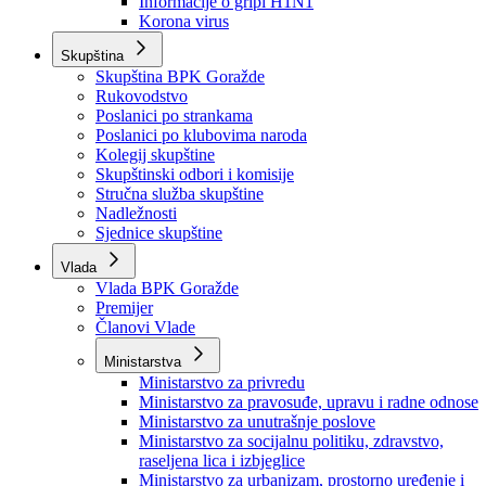
Izvještajno prognozna služba Ministarstva privrede
Izvještaj o radu
Izvještaj OC Uprave
Informacije o gripi H1N1
Korona virus
Skupština
Skupština BPK Goražde
Rukovodstvo
Poslanici po strankama
Poslanici po klubovima naroda
Kolegij skupštine
Skupštinski odbori i komisije
Stručna služba skupštine
Nadležnosti
Sjednice skupštine
Vlada
Vlada BPK Goražde
Premijer
Članovi Vlade
Ministarstva
Ministarstvo za privredu
Ministarstvo za pravosuđe, upravu i radne odnose
Ministarstvo za unutrašnje poslove