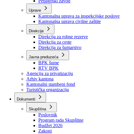
Zavod zdravstvenog osiguranja
Zavod za javno zdravstvo
Zavod za besplatnu pravnu pomoć
Pedagoški zavod
Uprave
Kantonalna uprava za inspekcijske poslove
Kantonalna uprava civilne zaštite
Direkcije
Direkcija za robne rezerve
Direkcija za ceste
Direkcija za šumarstvo
Javna preduzeća
BPK šume
RTV BPK
Agencija za privatizaciju
Arhiv kantona
Kantonalni stambeni fond
Turistička organizacija
Dokumenti
Skupština
Poslovnik