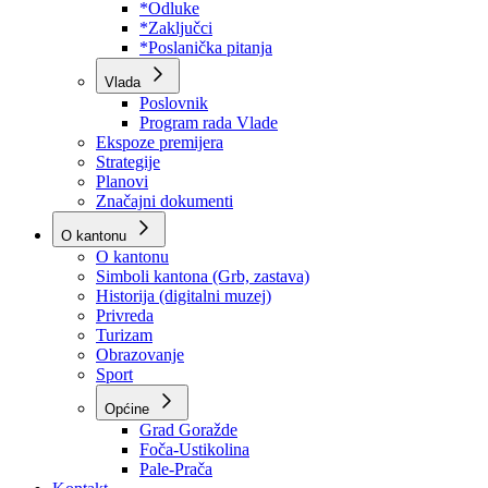
Program rada Skupštine
Budžet 2026
Zakoni
*Odluke
*Zaključci
*Poslanička pitanja
Vlada
Poslovnik
Program rada Vlade
Ekspoze premijera
Strategije
Planovi
Značajni dokumenti
O kantonu
O kantonu
Simboli kantona (Grb, zastava)
Historija (digitalni muzej)
Privreda
Turizam
Obrazovanje
Sport
Općine