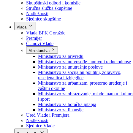
Poslanici po strankama
Poslanici po klubovima naroda
Kolegij skupštine
Skupštinski odbori i komisije
Stručna služba skupštine
Nadležnosti
Sjednice skupštine
Vlada
Vlada BPK Goražde
Premijer
Članovi Vlade
Ministarstva
Ministarstvo za privredu
Ministarstvo za pravosuđe, upravu i radne odnose
Ministarstvo za unutrašnje poslove
Ministarstvo za socijalnu politiku, zdravstvo,
raseljena lica i izbjeglice
Ministarstvo za urbanizam, prostorno uređenje i
zaštitu okoline
Ministarstvo za obrazovanje, mlade, nauku, kultur
i sport
Ministarstvo za boračka pitanja
Ministarstvo za finansije
Ured Vlade i Premijera