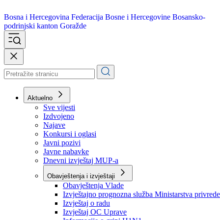
Bosna i Hercegovina
Federacija Bosne i Hercegovine
Bosansko-
podrinjski kanton Goražde
Aktuelno
Sve vijesti
Izdvojeno
Najave
Konkursi i oglasi
Javni pozivi
Javne nabavke
Dnevni izvještaj MUP-a
Obavještenja i izvještaji
Obavještenja Vlade