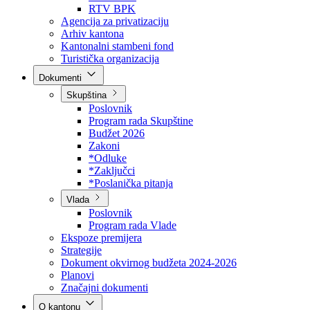
Direkcija za šumarstvo
Javna preduzeća
BPK šume
RTV BPK
Agencija za privatizaciju
Arhiv kantona
Kantonalni stambeni fond
Turistička organizacija
Dokumenti
Skupština
Poslovnik
Program rada Skupštine
Budžet 2026
Zakoni
*Odluke
*Zaključci
*Poslanička pitanja
Vlada
Poslovnik
Program rada Vlade
Ekspoze premijera
Strategije
Dokument okvirnog budžeta 2024-2026