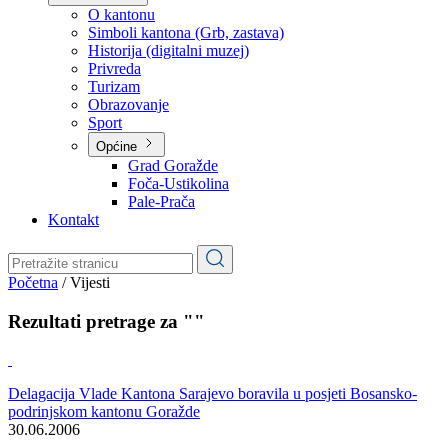
Planovi
Značajni dokumenti
O kantonu
O kantonu
Simboli kantona (Grb, zastava)
Historija (digitalni muzej)
Privreda
Turizam
Obrazovanje
Sport
Općine
Grad Goražde
Foča-Ustikolina
Pale-Prača
Kontakt
Početna
/
Vijesti
Rezultati pretrage za ""