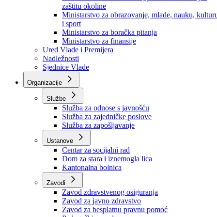
Ministarstvo za socijalnu politiku, zdravstvo,
raseljena lica i izbjeglice
Ministarstvo za urbanizam, prostorno uređenje i
zaštitu okoline
Ministarstvo za obrazovanje, mlade, nauku, kultur
i sport
Ministarstvo za boračka pitanja
Ministarstvo za finansije
Ured Vlade i Premijera
Nadležnosti
Sjednice Vlade
Organizacije
Službe
Služba za odnose s javnošću
Služba za zajedničke poslove
Služba za zapošljavanje
Ustanove
Centar za socijalni rad
Dom za stara i iznemogla lica
Kantonalna bolnica
Zavodi