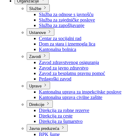
Nadležnosti
Sjednice Vlade
Organizacije
Službe
Služba za odnose s javnošću
Služba za zajedničke poslove
Služba za zapošljavanje
Ustanove
Centar za socijalni rad
Dom za stara i iznemogla lica
Kantonalna bolnica
Zavodi
Zavod zdravstvenog osiguranja
Zavod za javno zdravstvo
Zavod za besplatnu pravnu pomoć
Pedagoški zavod
Uprave
Kantonalna uprava za inspekcijske poslove
Kantonalna uprava civilne zaštite
Direkcije
Direkcija za robne rezerve
Direkcija za ceste