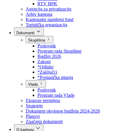
Direkcija za šumarstvo
Javna preduzeća
BPK šume
RTV BPK
Agencija za privatizaciju
Arhiv kantona
Kantonalni stambeni fond
Turistička organizacija
Dokumenti
Skupština
Poslovnik
Program rada Skupštine
Budžet 2026
Zakoni
*Odluke
*Zaključci
*Poslanička pitanja
Vlada
Poslovnik
Program rada Vlade
Ekspoze premijera
Strategije
Dokument okvirnog budžeta 2024-2026