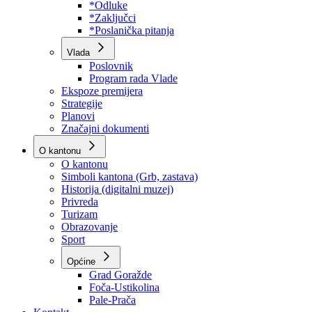
Program rada Skupštine
Budžet 2026
Zakoni
*Odluke
*Zaključci
*Poslanička pitanja
Vlada
Poslovnik
Program rada Vlade
Ekspoze premijera
Strategije
Planovi
Značajni dokumenti
O kantonu
O kantonu
Simboli kantona (Grb, zastava)
Historija (digitalni muzej)
Privreda
Turizam
Obrazovanje
Sport
Općine