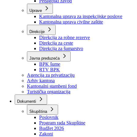
Zavod zdravstvenog osiguranja
Zavod za javno zdravstvo
Zavod za besplatnu pravnu pomoć
Pedagoški zavod
Uprave
Kantonalna uprava za inspekcijske poslove
Kantonalna uprava civilne zaštite
Direkcije
Direkcija za robne rezerve
Direkcija za ceste
Direkcija za šumarstvo
Javna preduzeća
BPK šume
RTV BPK
Agencija za privatizaciju
Arhiv kantona
Kantonalni stambeni fond
Turistička organizacija
Dokumenti
Skupština
Poslovnik