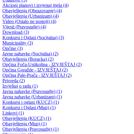
Delagacija Vlade Kantona Sarajevo boravila u posjeti Bosansko-
podrinjskom kantonu Goražde
30.06.2006