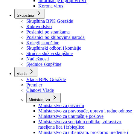
Izvještajno prognozna služba Ministarstva privrede
Izvještaj o radu
Izvještaj OC Uprave
Informacije o gripi H1N1
Korona virus
Skupština
Skupština BPK Goražde
Rukovodstvo
Poslanici po strankama
Poslanici po klubovima naroda
Kolegij skupštine
Skupštinski odbori i komisije
Stručna služba skupštine
Nadležnosti
Sjednice skupštine
Vlada
Vlada BPK Goražde
Premijer
Članovi Vlade
Ministarstva
Ministarstvo za privredu
Ministarstvo za pravosuđe, upravu i radne odnose
Ministarstvo za unutrašnje poslove