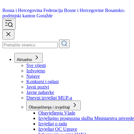
Bosna i Hercegovina
Federacija Bosne i Hercegovine
Bosansko-
podrinjski kanton Goražde
Aktuelno
Sve vijesti
Izdvojeno
Najave
Konkursi i oglasi
Javni pozivi
Javne nabavke
Dnevni izvještaj MUP-a
Obavještenja i izvještaji
Obavještenja Vlade