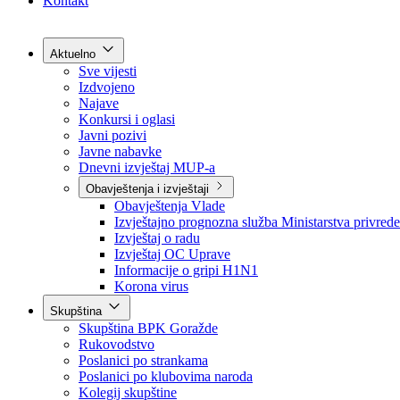
Grad Goražde
Foča-Ustikolina
Pale-Prača
Kontakt
Aktuelno
Sve vijesti
Izdvojeno
Najave
Konkursi i oglasi
Javni pozivi
Javne nabavke
Dnevni izvještaj MUP-a
Obavještenja i izvještaji
Obavještenja Vlade
Izvještajno prognozna služba Ministarstva privrede
Izvještaj o radu
Izvještaj OC Uprave
Informacije o gripi H1N1
Korona virus
Skupština
Skupština BPK Goražde
Rukovodstvo