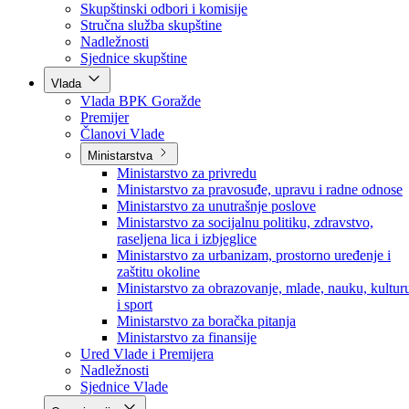
Poslanici po strankama
Poslanici po klubovima naroda
Kolegij skupštine
Skupštinski odbori i komisije
Stručna služba skupštine
Nadležnosti
Sjednice skupštine
Vlada
Vlada BPK Goražde
Premijer
Članovi Vlade
Ministarstva
Ministarstvo za privredu
Ministarstvo za pravosuđe, upravu i radne odnose
Ministarstvo za unutrašnje poslove
Ministarstvo za socijalnu politiku, zdravstvo,
raseljena lica i izbjeglice
Ministarstvo za urbanizam, prostorno uređenje i
zaštitu okoline
Ministarstvo za obrazovanje, mlade, nauku, kultur
i sport
Ministarstvo za boračka pitanja
Ministarstvo za finansije
Ured Vlade i Premijera