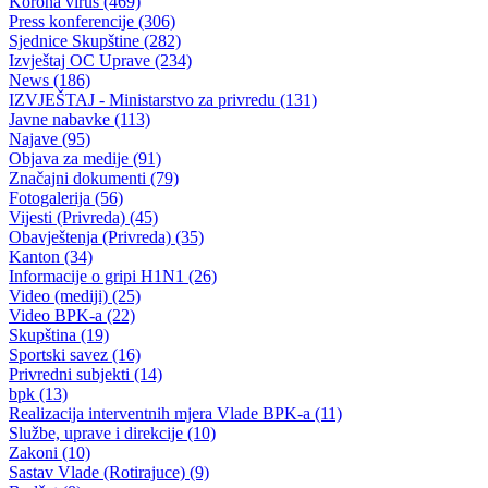
Vlada BPK-a Goražde i „HELP“ realizuju projekt „Smanjenje
siromaštva kroz pomoć u pokretanju malih biznisa
29.11.2006