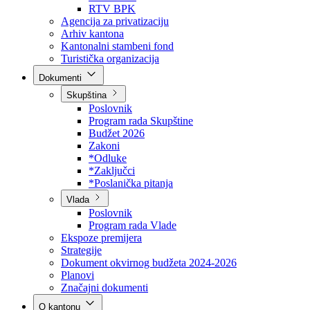
Direkcija za šumarstvo
Javna preduzeća
BPK šume
RTV BPK
Agencija za privatizaciju
Arhiv kantona
Kantonalni stambeni fond
Turistička organizacija
Dokumenti
Skupština
Poslovnik
Program rada Skupštine
Budžet 2026
Zakoni
*Odluke
*Zaključci
*Poslanička pitanja
Vlada
Poslovnik
Program rada Vlade
Ekspoze premijera
Strategije
Dokument okvirnog budžeta 2024-2026