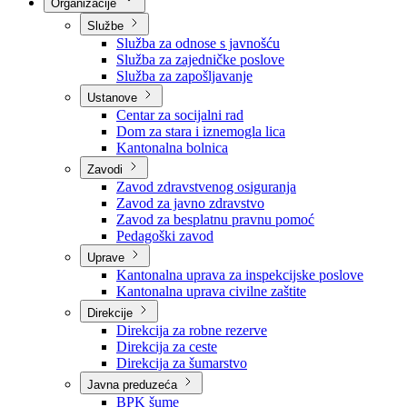
Nadležnosti
Sjednice Vlade
Organizacije
Službe
Služba za odnose s javnošću
Služba za zajedničke poslove
Služba za zapošljavanje
Ustanove
Centar za socijalni rad
Dom za stara i iznemogla lica
Kantonalna bolnica
Zavodi
Zavod zdravstvenog osiguranja
Zavod za javno zdravstvo
Zavod za besplatnu pravnu pomoć
Pedagoški zavod
Uprave
Kantonalna uprava za inspekcijske poslove
Kantonalna uprava civilne zaštite
Direkcije
Direkcija za robne rezerve
Direkcija za ceste