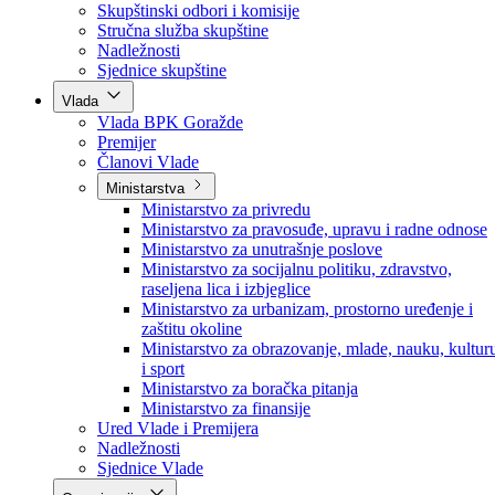
Poslanici po strankama
Poslanici po klubovima naroda
Kolegij skupštine
Skupštinski odbori i komisije
Stručna služba skupštine
Nadležnosti
Sjednice skupštine
Vlada
Vlada BPK Goražde
Premijer
Članovi Vlade
Ministarstva
Ministarstvo za privredu
Ministarstvo za pravosuđe, upravu i radne odnose
Ministarstvo za unutrašnje poslove
Ministarstvo za socijalnu politiku, zdravstvo,
raseljena lica i izbjeglice
Ministarstvo za urbanizam, prostorno uređenje i
zaštitu okoline
Ministarstvo za obrazovanje, mlade, nauku, kultur
i sport
Ministarstvo za boračka pitanja
Ministarstvo za finansije
Ured Vlade i Premijera