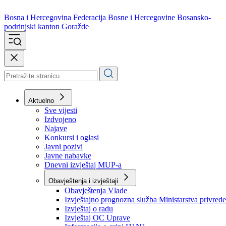
Bosna i Hercegovina
Federacija Bosne i Hercegovine
Bosansko-
podrinjski kanton Goražde
Aktuelno
Sve vijesti
Izdvojeno
Najave
Konkursi i oglasi
Javni pozivi
Javne nabavke
Dnevni izvještaj MUP-a
Obavještenja i izvještaji
Obavještenja Vlade