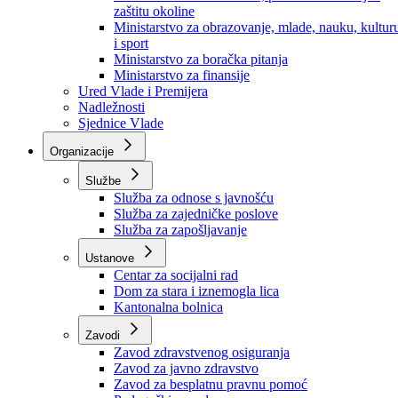
Ministarstvo za socijalnu politiku, zdravstvo,
raseljena lica i izbjeglice
Ministarstvo za urbanizam, prostorno uređenje i
zaštitu okoline
Ministarstvo za obrazovanje, mlade, nauku, kultur
i sport
Ministarstvo za boračka pitanja
Ministarstvo za finansije
Ured Vlade i Premijera
Nadležnosti
Sjednice Vlade
Organizacije
Službe
Služba za odnose s javnošću
Služba za zajedničke poslove
Služba za zapošljavanje
Ustanove
Centar za socijalni rad
Dom za stara i iznemogla lica
Kantonalna bolnica
Zavodi