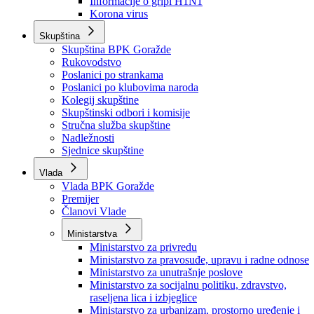
Izvještajno prognozna služba Ministarstva privrede
Izvještaj o radu
Izvještaj OC Uprave
Informacije o gripi H1N1
Korona virus
Skupština
Skupština BPK Goražde
Rukovodstvo
Poslanici po strankama
Poslanici po klubovima naroda
Kolegij skupštine
Skupštinski odbori i komisije
Stručna služba skupštine
Nadležnosti
Sjednice skupštine
Vlada
Vlada BPK Goražde
Premijer
Članovi Vlade
Ministarstva
Ministarstvo za privredu
Ministarstvo za pravosuđe, upravu i radne odnose
Ministarstvo za unutrašnje poslove