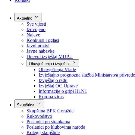
Grad Goražde
Foča-Ustikolina
Pale-Prača
Kontakt
Aktuelno
Sve vijesti
Izdvojeno
Najave
Konkursi i oglasi
Javni pozivi
Javne nabavke
Dnevni izvještaj MUP-a
Obavještenja i izvještaji
Obavještenja Vlade
Izvještajno prognozna služba Ministarstva privrede
Izvještaj o radu
Izvještaj OC Uprave
Informacije o gripi H1N1
Korona virus
Skupština
Skupština BPK Goražde
Rukovodstvo