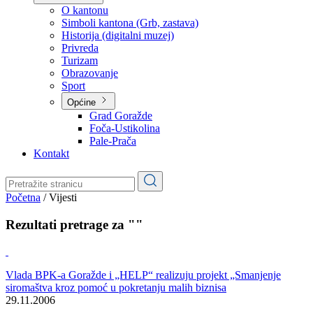
Planovi
Značajni dokumenti
O kantonu
O kantonu
Simboli kantona (Grb, zastava)
Historija (digitalni muzej)
Privreda
Turizam
Obrazovanje
Sport
Općine
Grad Goražde
Foča-Ustikolina
Pale-Prača
Kontakt
Početna
/
Vijesti
Rezultati pretrage za ""