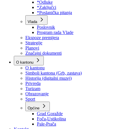
Program rada Skupštine
Budžet 2026
Zakoni
*Odluke
*Zaključci
*Poslanička pitanja
Vlada
Poslovnik
Program rada Vlade
Ekspoze premijera
Strategije
Planovi
Značajni dokumenti
O kantonu
O kantonu
Simboli kantona (Grb, zastava)
Historija (digitalni muzej)
Privreda
Turizam
Obrazovanje
Sport
Općine