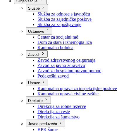
Nadležnosti
Sjednice Vlade
Organizacije
Službe
Služba za odnose s javnošću
Služba za zajedničke poslove
Služba za zapošljavanje
Ustanove
Centar za socijalni rad
Dom za stara i iznemogla lica
Kantonalna bolnica
Zavodi
Zavod zdravstvenog osiguranja
Zavod za javno zdravstvo
Zavod za besplatnu pravnu pomoć
Pedagoški zavod
Uprave
Kantonalna uprava za inspekcijske poslove
Kantonalna uprava civilne zaštite
Direkcije
Direkcija za robne rezerve
Direkcija za ceste