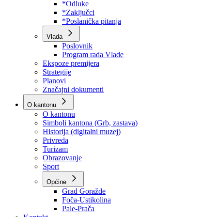
Program rada Skupštine
Budžet 2026
Zakoni
*Odluke
*Zaključci
*Poslanička pitanja
Vlada
Poslovnik
Program rada Vlade
Ekspoze premijera
Strategije
Planovi
Značajni dokumenti
O kantonu
O kantonu
Simboli kantona (Grb, zastava)
Historija (digitalni muzej)
Privreda
Turizam
Obrazovanje
Sport
Općine