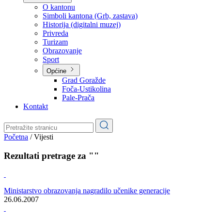
Planovi
Značajni dokumenti
O kantonu
O kantonu
Simboli kantona (Grb, zastava)
Historija (digitalni muzej)
Privreda
Turizam
Obrazovanje
Sport
Općine
Grad Goražde
Foča-Ustikolina
Pale-Prača
Kontakt
Početna
/
Vijesti
Rezultati pretrage za ""