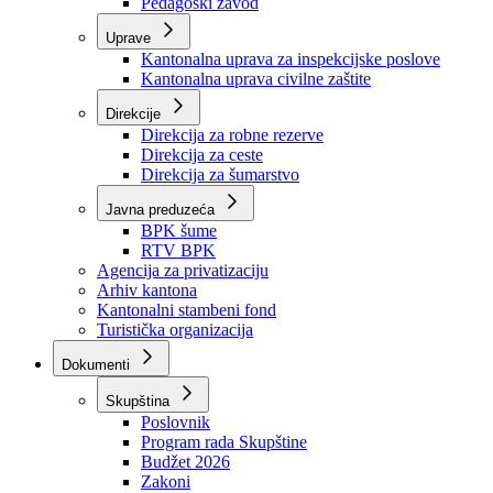
Zavod zdravstvenog osiguranja
Zavod za javno zdravstvo
Zavod za besplatnu pravnu pomoć
Pedagoški zavod
Uprave
Kantonalna uprava za inspekcijske poslove
Kantonalna uprava civilne zaštite
Direkcije
Direkcija za robne rezerve
Direkcija za ceste
Direkcija za šumarstvo
Javna preduzeća
BPK šume
RTV BPK
Agencija za privatizaciju
Arhiv kantona
Kantonalni stambeni fond
Turistička organizacija
Dokumenti
Skupština
Poslovnik