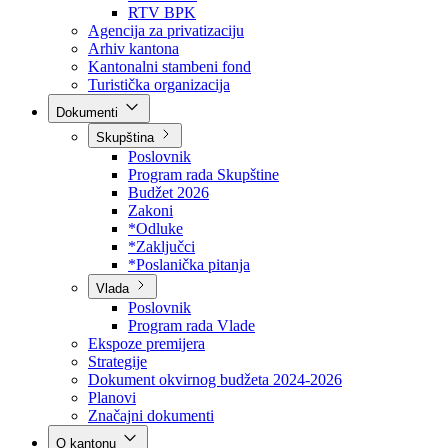
Direkcija za šumarstvo
Javna preduzeća
BPK šume
RTV BPK
Agencija za privatizaciju
Arhiv kantona
Kantonalni stambeni fond
Turistička organizacija
Dokumenti
Skupština
Poslovnik
Program rada Skupštine
Budžet 2026
Zakoni
*Odluke
*Zaključci
*Poslanička pitanja
Vlada
Poslovnik
Program rada Vlade
Ekspoze premijera
Strategije
Dokument okvirnog budžeta 2024-2026