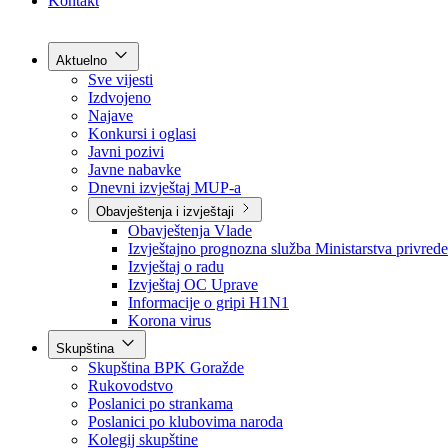
Grad Goražde
Foča-Ustikolina
Pale-Prača
Kontakt
Aktuelno
Sve vijesti
Izdvojeno
Najave
Konkursi i oglasi
Javni pozivi
Javne nabavke
Dnevni izvještaj MUP-a
Obavještenja i izvještaji
Obavještenja Vlade
Izvještajno prognozna služba Ministarstva privrede
Izvještaj o radu
Izvještaj OC Uprave
Informacije o gripi H1N1
Korona virus
Skupština
Skupština BPK Goražde
Rukovodstvo