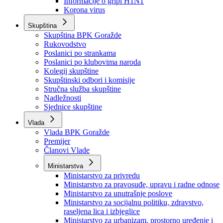
Izvještajno prognozna služba Ministarstva privrede
Izvještaj o radu
Izvještaj OC Uprave
Informacije o gripi H1N1
Korona virus
Skupština
Skupština BPK Goražde
Rukovodstvo
Poslanici po strankama
Poslanici po klubovima naroda
Kolegij skupštine
Skupštinski odbori i komisije
Stručna služba skupštine
Nadležnosti
Sjednice skupštine
Vlada
Vlada BPK Goražde
Premijer
Članovi Vlade
Ministarstva
Ministarstvo za privredu
Ministarstvo za pravosuđe, upravu i radne odnose
Ministarstvo za unutrašnje poslove