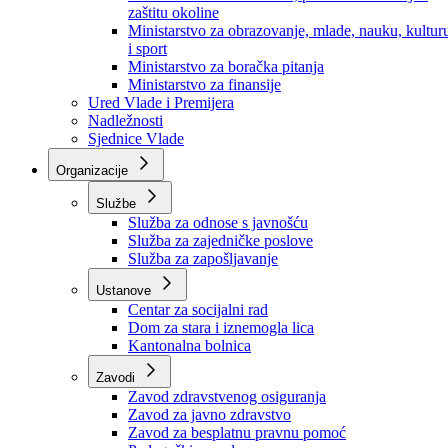
Ministarstvo za socijalnu politiku, zdravstvo,
raseljena lica i izbjeglice
Ministarstvo za urbanizam, prostorno uređenje i
zaštitu okoline
Ministarstvo za obrazovanje, mlade, nauku, kultur
i sport
Ministarstvo za boračka pitanja
Ministarstvo za finansije
Ured Vlade i Premijera
Nadležnosti
Sjednice Vlade
Organizacije
Službe
Služba za odnose s javnošću
Služba za zajedničke poslove
Služba za zapošljavanje
Ustanove
Centar za socijalni rad
Dom za stara i iznemogla lica
Kantonalna bolnica
Zavodi