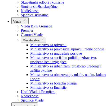
Poslanici po strankama
Poslanici po klubovima naroda
Kolegij skupštine
Skupštinski odbori i komisije
Stručna služba skupštine
Nadležnosti
Sjednice skupštine
Vlada
Vlada BPK Goražde
Premijer
Članovi Vlade
Ministarstva
Ministarstvo za privredu
Ministarstvo za pravosuđe, upravu i radne odnose
Ministarstvo za unutrašnje poslove
Ministarstvo za socijalnu politiku, zdravstvo,
raseljena lica i izbjeglice
Ministarstvo za urbanizam, prostorno uređenje i
zaštitu okoline
Ministarstvo za obrazovanje, mlade, nauku, kultur
i sport
Ministarstvo za boračka pitanja
Ministarstvo za finansije
Ured Vlade i Premijera