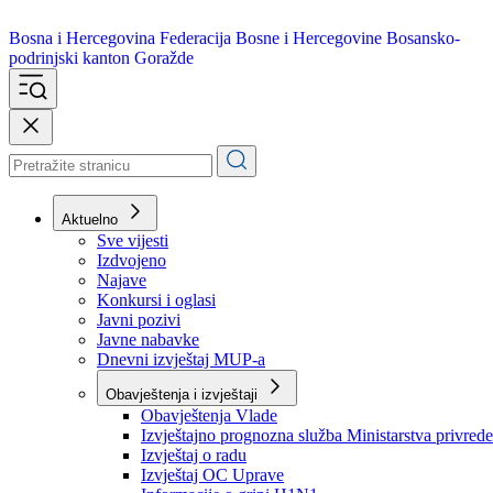
Bosna i Hercegovina
Federacija Bosne i Hercegovine
Bosansko-
podrinjski kanton Goražde
Aktuelno
Sve vijesti
Izdvojeno
Najave
Konkursi i oglasi
Javni pozivi
Javne nabavke
Dnevni izvještaj MUP-a
Obavještenja i izvještaji
Obavještenja Vlade