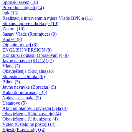
Ministarstvo obrazovanja nagradilo učenike generacije
26.06.2007