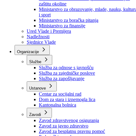
Ministarstvo za socijalnu politiku, zdravstvo,
raseljena lica i izbjeglice
Ministarstvo za urbanizam, prostorno uređenje i
zaštitu okoline
Ministarstvo za obrazovanje, mlade, nauku, kultur
i sport
Ministarstvo za boračka pitanja
Ministarstvo za finansije
Ured Vlade i Premijera
Nadležnosti
Sjednice Vlade
Organizacije
Službe
Služba za odnose s javnošću
Služba za zajedničke poslove
Služba za zapošljavanje
Ustanove
Centar za socijalni rad
Dom za stara i iznemogla lica
Kantonalna bolnica
Zavodi