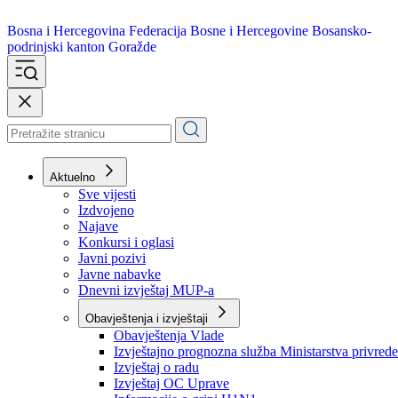
Bosna i Hercegovina
Federacija Bosne i Hercegovine
Bosansko-
podrinjski kanton Goražde
Aktuelno
Sve vijesti
Izdvojeno
Najave
Konkursi i oglasi
Javni pozivi
Javne nabavke
Dnevni izvještaj MUP-a
Obavještenja i izvještaji
Obavještenja Vlade