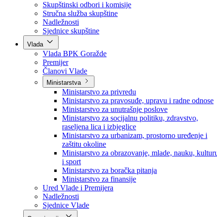
Poslanici po strankama
Poslanici po klubovima naroda
Kolegij skupštine
Skupštinski odbori i komisije
Stručna služba skupštine
Nadležnosti
Sjednice skupštine
Vlada
Vlada BPK Goražde
Premijer
Članovi Vlade
Ministarstva
Ministarstvo za privredu
Ministarstvo za pravosuđe, upravu i radne odnose
Ministarstvo za unutrašnje poslove
Ministarstvo za socijalnu politiku, zdravstvo,
raseljena lica i izbjeglice
Ministarstvo za urbanizam, prostorno uređenje i
zaštitu okoline
Ministarstvo za obrazovanje, mlade, nauku, kultur
i sport
Ministarstvo za boračka pitanja
Ministarstvo za finansije
Ured Vlade i Premijera