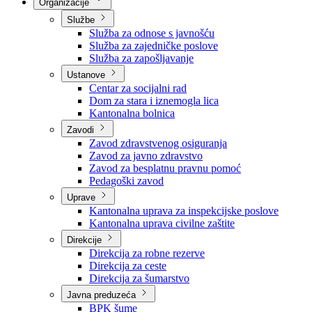
Nadležnosti
Sjednice Vlade
Organizacije
Službe
Služba za odnose s javnošću
Služba za zajedničke poslove
Služba za zapošljavanje
Ustanove
Centar za socijalni rad
Dom za stara i iznemogla lica
Kantonalna bolnica
Zavodi
Zavod zdravstvenog osiguranja
Zavod za javno zdravstvo
Zavod za besplatnu pravnu pomoć
Pedagoški zavod
Uprave
Kantonalna uprava za inspekcijske poslove
Kantonalna uprava civilne zaštite
Direkcije
Direkcija za robne rezerve
Direkcija za ceste