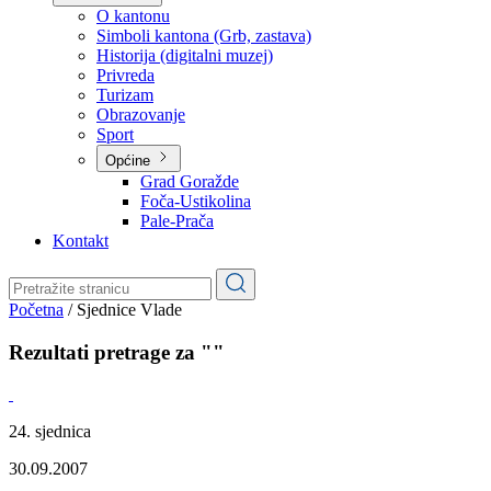
Planovi
Značajni dokumenti
O kantonu
O kantonu
Simboli kantona (Grb, zastava)
Historija (digitalni muzej)
Privreda
Turizam
Obrazovanje
Sport
Općine
Grad Goražde
Foča-Ustikolina
Pale-Prača
Kontakt
Početna
/
Sjednice Vlade
Rezultati pretrage za ""