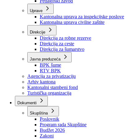
Zavod zdravstvenog osiguranja
Zavod za javno zdravstvo
Zavod za besplatnu pravnu pomoć
Pedagoški zavod
Uprave
Kantonalna uprava za inspekcijske poslove
Kantonalna uprava civilne zaštite
Direkcije
Direkcija za robne rezerve
Direkcija za ceste
Direkcija za šumarstvo
Javna preduzeća
BPK šume
RTV BPK
Agencija za privatizaciju
Arhiv kantona
Kantonalni stambeni fond
Turistička organizacija
Dokumenti
Skupština
Poslovnik