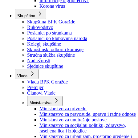
Izvještajno prognozna služba Ministarstva privrede
Izvještaj o radu
Izvještaj OC Uprave
Informacije o gripi H1N1
Korona virus
Skupština
Skupština BPK Goražde
Rukovodstvo
Poslanici po strankama
Poslanici po klubovima naroda
Kolegij skupštine
Skupštinski odbori i komisije
Stručna služba skupštine
Nadležnosti
Sjednice skupštine
Vlada
Vlada BPK Goražde
Premijer
Članovi Vlade
Ministarstva
Ministarstvo za privredu
Ministarstvo za pravosuđe, upravu i radne odnose
Ministarstvo za unutrašnje poslove