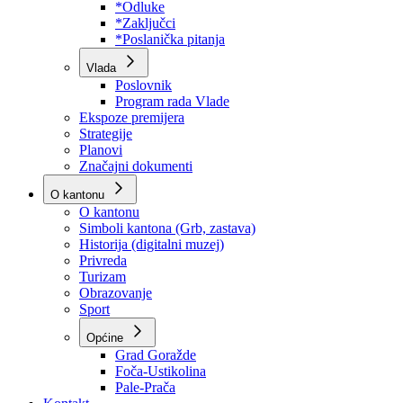
Program rada Skupštine
Budžet 2026
Zakoni
*Odluke
*Zaključci
*Poslanička pitanja
Vlada
Poslovnik
Program rada Vlade
Ekspoze premijera
Strategije
Planovi
Značajni dokumenti
O kantonu
O kantonu
Simboli kantona (Grb, zastava)
Historija (digitalni muzej)
Privreda
Turizam
Obrazovanje
Sport
Općine