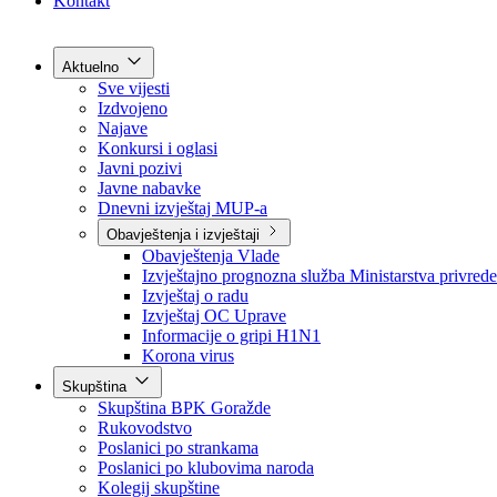
Grad Goražde
Foča-Ustikolina
Pale-Prača
Kontakt
Aktuelno
Sve vijesti
Izdvojeno
Najave
Konkursi i oglasi
Javni pozivi
Javne nabavke
Dnevni izvještaj MUP-a
Obavještenja i izvještaji
Obavještenja Vlade
Izvještajno prognozna služba Ministarstva privrede
Izvještaj o radu
Izvještaj OC Uprave
Informacije o gripi H1N1
Korona virus
Skupština
Skupština BPK Goražde
Rukovodstvo