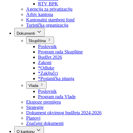
Direkcija za šumarstvo
Javna preduzeća
BPK šume
RTV BPK
Agencija za privatizaciju
Arhiv kantona
Kantonalni stambeni fond
Turistička organizacija
Dokumenti
Skupština
Poslovnik
Program rada Skupštine
Budžet 2026
Zakoni
*Odluke
*Zaključci
*Poslanička pitanja
Vlada
Poslovnik
Program rada Vlade
Ekspoze premijera
Strategije
Dokument okvirnog budžeta 2024-2026