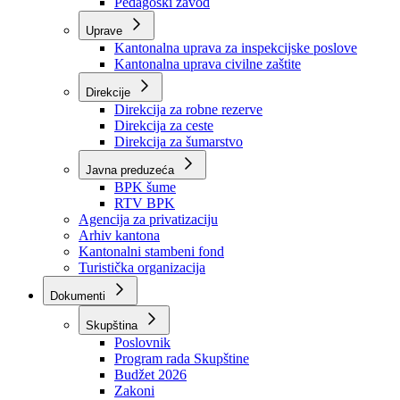
Zavod zdravstvenog osiguranja
Zavod za javno zdravstvo
Zavod za besplatnu pravnu pomoć
Pedagoški zavod
Uprave
Kantonalna uprava za inspekcijske poslove
Kantonalna uprava civilne zaštite
Direkcije
Direkcija za robne rezerve
Direkcija za ceste
Direkcija za šumarstvo
Javna preduzeća
BPK šume
RTV BPK
Agencija za privatizaciju
Arhiv kantona
Kantonalni stambeni fond
Turistička organizacija
Dokumenti
Skupština
Poslovnik