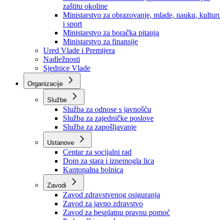
Ministarstvo za socijalnu politiku, zdravstvo,
raseljena lica i izbjeglice
Ministarstvo za urbanizam, prostorno uređenje i
zaštitu okoline
Ministarstvo za obrazovanje, mlade, nauku, kultur
i sport
Ministarstvo za boračka pitanja
Ministarstvo za finansije
Ured Vlade i Premijera
Nadležnosti
Sjednice Vlade
Organizacije
Službe
Služba za odnose s javnošću
Služba za zajedničke poslove
Služba za zapošljavanje
Ustanove
Centar za socijalni rad
Dom za stara i iznemogla lica
Kantonalna bolnica
Zavodi