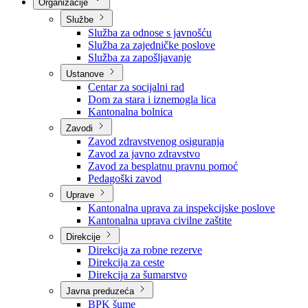
Nadležnosti
Sjednice Vlade
Organizacije
Službe
Služba za odnose s javnošću
Služba za zajedničke poslove
Služba za zapošljavanje
Ustanove
Centar za socijalni rad
Dom za stara i iznemogla lica
Kantonalna bolnica
Zavodi
Zavod zdravstvenog osiguranja
Zavod za javno zdravstvo
Zavod za besplatnu pravnu pomoć
Pedagoški zavod
Uprave
Kantonalna uprava za inspekcijske poslove
Kantonalna uprava civilne zaštite
Direkcije
Direkcija za robne rezerve
Direkcija za ceste