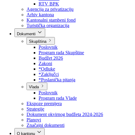
Direkcija za šumarstvo
Javna preduzeća
BPK šume
RTV BPK
Agencija za privatizaciju
Arhiv kantona
Kantonalni stambeni fond
Turistička organizacija
Dokumenti
Skupština
Poslovnik
Program rada Skupštine
Budžet 2026
Zakoni
*Odluke
*Zaključci
*Poslanička pitanja
Vlada
Poslovnik
Program rada Vlade
Ekspoze premijera
Strategije
Dokument okvirnog budžeta 2024-2026