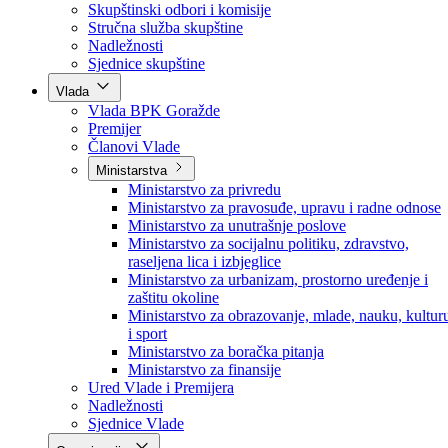
Poslanici po strankama
Poslanici po klubovima naroda
Kolegij skupštine
Skupštinski odbori i komisije
Stručna služba skupštine
Nadležnosti
Sjednice skupštine
Vlada
Vlada BPK Goražde
Premijer
Članovi Vlade
Ministarstva
Ministarstvo za privredu
Ministarstvo za pravosuđe, upravu i radne odnose
Ministarstvo za unutrašnje poslove
Ministarstvo za socijalnu politiku, zdravstvo,
raseljena lica i izbjeglice
Ministarstvo za urbanizam, prostorno uređenje i
zaštitu okoline
Ministarstvo za obrazovanje, mlade, nauku, kultur
i sport
Ministarstvo za boračka pitanja
Ministarstvo za finansije
Ured Vlade i Premijera