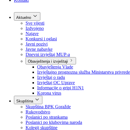
Grad Goražde
Foča-Ustikolina
Pale-Prača
Kontakt
Aktuelno
Sve vijesti
Izdvojeno
Najave
Konkursi i oglasi
Javni pozivi
Javne nabavke
Dnevni izvještaj MUP-a
Obavještenja i izvještaji
Obavještenja Vlade
Izvještajno prognozna služba Ministarstva privrede
Izvještaj o radu
Izvještaj OC Uprave
Informacije o gripi H1N1
Korona virus
Skupština
Skupština BPK Goražde
Rukovodstvo