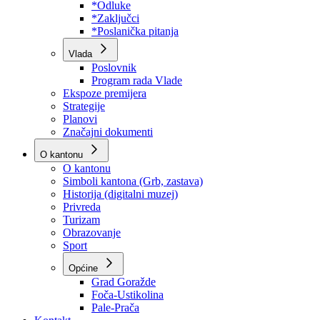
Program rada Skupštine
Budžet 2026
Zakoni
*Odluke
*Zaključci
*Poslanička pitanja
Vlada
Poslovnik
Program rada Vlade
Ekspoze premijera
Strategije
Planovi
Značajni dokumenti
O kantonu
O kantonu
Simboli kantona (Grb, zastava)
Historija (digitalni muzej)
Privreda
Turizam
Obrazovanje
Sport
Općine