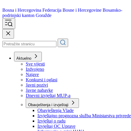
Bosna i Hercegovina
Federacija Bosne i Hercegovine
Bosansko-
podrinjski kanton Goražde
Aktuelno
Sve vijesti
Izdvojeno
Najave
Konkursi i oglasi
Javni pozivi
Javne nabavke
Dnevni izvještaj MUP-a
Obavještenja i izvještaji
Obavještenja Vlade