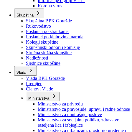
Izvještajno prognozna služba Ministarstva privrede
Izvještaj o radu
Izvještaj OC Uprave
Informacije o gripi H1N1
Korona virus
Skupština
Skupština BPK Goražde
Rukovodstvo
Poslanici po strankama
Poslanici po klubovima naroda
Kolegij skupštine
Skupštinski odbori i komisije
Stručna služba skupštine
Nadležnosti
Sjednice skupštine
Vlada
Vlada BPK Goražde
Premijer
Članovi Vlade
Ministarstva
Ministarstvo za privredu
Ministarstvo za pravosuđe, upravu i radne odnose
Ministarstvo za unutrašnje poslove