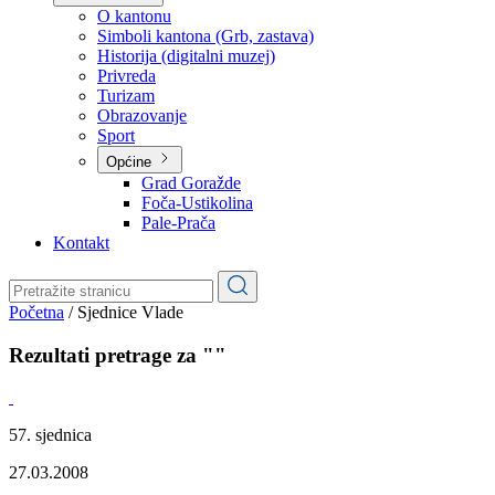
Planovi
Značajni dokumenti
O kantonu
O kantonu
Simboli kantona (Grb, zastava)
Historija (digitalni muzej)
Privreda
Turizam
Obrazovanje
Sport
Općine
Grad Goražde
Foča-Ustikolina
Pale-Prača
Kontakt
Početna
/
Sjednice Vlade
Rezultati pretrage za ""