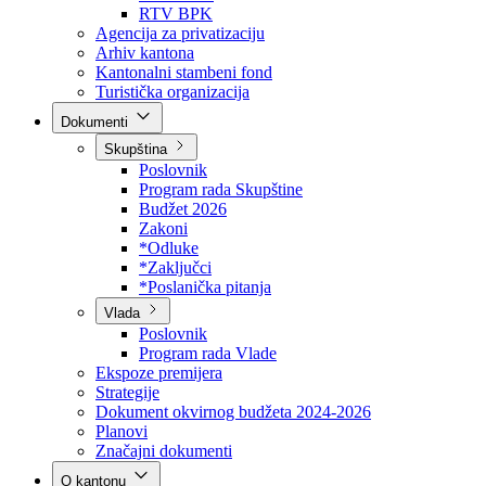
Direkcija za šumarstvo
Javna preduzeća
BPK šume
RTV BPK
Agencija za privatizaciju
Arhiv kantona
Kantonalni stambeni fond
Turistička organizacija
Dokumenti
Skupština
Poslovnik
Program rada Skupštine
Budžet 2026
Zakoni
*Odluke
*Zaključci
*Poslanička pitanja
Vlada
Poslovnik
Program rada Vlade
Ekspoze premijera
Strategije
Dokument okvirnog budžeta 2024-2026