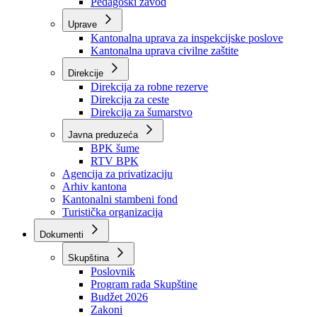
Zavod zdravstvenog osiguranja
Zavod za javno zdravstvo
Zavod za besplatnu pravnu pomoć
Pedagoški zavod
Uprave
Kantonalna uprava za inspekcijske poslove
Kantonalna uprava civilne zaštite
Direkcije
Direkcija za robne rezerve
Direkcija za ceste
Direkcija za šumarstvo
Javna preduzeća
BPK šume
RTV BPK
Agencija za privatizaciju
Arhiv kantona
Kantonalni stambeni fond
Turistička organizacija
Dokumenti
Skupština
Poslovnik