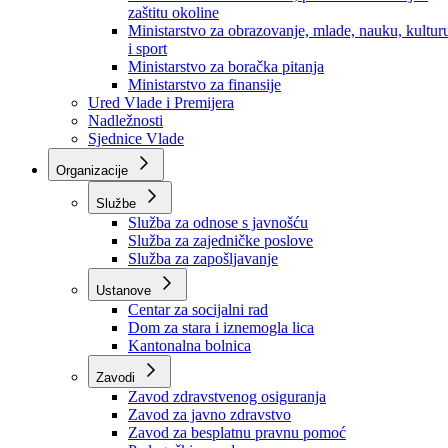
Ministarstvo za socijalnu politiku, zdravstvo,
raseljena lica i izbjeglice
Ministarstvo za urbanizam, prostorno uređenje i
zaštitu okoline
Ministarstvo za obrazovanje, mlade, nauku, kultur
i sport
Ministarstvo za boračka pitanja
Ministarstvo za finansije
Ured Vlade i Premijera
Nadležnosti
Sjednice Vlade
Organizacije
Službe
Služba za odnose s javnošću
Služba za zajedničke poslove
Služba za zapošljavanje
Ustanove
Centar za socijalni rad
Dom za stara i iznemogla lica
Kantonalna bolnica
Zavodi