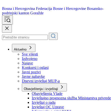
Bosna i Hercegovina
Federacija Bosne i Hercegovine
Bosansko-
podrinjski kanton Goražde
Aktuelno
Sve vijesti
Izdvojeno
Najave
Konkursi i oglasi
Javni pozivi
Javne nabavke
Dnevni izvještaj MUP-a
Obavještenja i izvještaji
Obavještenja Vlade