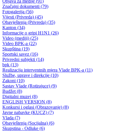
Predstavnici udruženja koje okupljaju osobe sa onesposobljenjem na
sastanku kod resornog ministra
28.04.2009