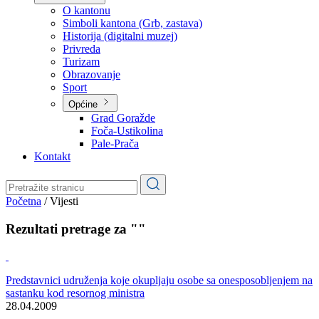
Planovi
Značajni dokumenti
O kantonu
O kantonu
Simboli kantona (Grb, zastava)
Historija (digitalni muzej)
Privreda
Turizam
Obrazovanje
Sport
Općine
Grad Goražde
Foča-Ustikolina
Pale-Prača
Kontakt
Početna
/
Vijesti
Rezultati pretrage za ""