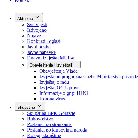
Grad Goražde
Foča-Ustikolina
Pale-Prača
Kontakt
Aktuelno
Sve vijesti
Izdvojeno
Najave
Konkursi i oglasi
Javni pozivi
Javne nabavke
Dnevni izvještaj MUP-a
Obavještenja i izvještaji
Obavještenja Vlade
Izvještajno prognozna služba Ministarstva privrede
Izvještaj o radu
Izvještaj OC Uprave
Informacije o gripi H1N1
Korona virus
Skupština
Skupština BPK Goražde
Rukovodstvo