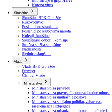
Izvještajno prognozna služba Ministarstva privrede
Izvještaj o radu
Izvještaj OC Uprave
Informacije o gripi H1N1
Korona virus
Skupština
Skupština BPK Goražde
Rukovodstvo
Poslanici po strankama
Poslanici po klubovima naroda
Kolegij skupštine
Skupštinski odbori i komisije
Stručna služba skupštine
Nadležnosti
Sjednice skupštine
Vlada
Vlada BPK Goražde
Premijer
Članovi Vlade
Ministarstva
Ministarstvo za privredu
Ministarstvo za pravosuđe, upravu i radne odnose
Ministarstvo za unutrašnje poslove