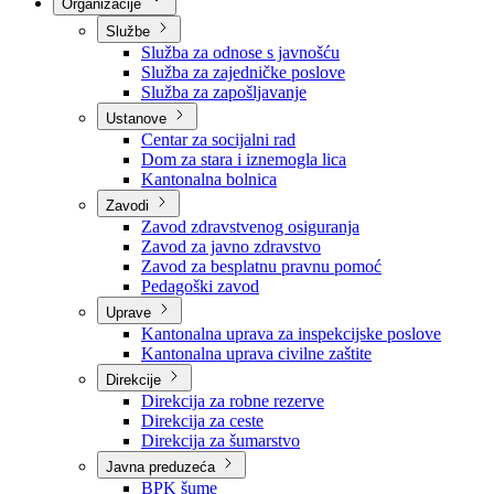
Nadležnosti
Sjednice Vlade
Organizacije
Službe
Služba za odnose s javnošću
Služba za zajedničke poslove
Služba za zapošljavanje
Ustanove
Centar za socijalni rad
Dom za stara i iznemogla lica
Kantonalna bolnica
Zavodi
Zavod zdravstvenog osiguranja
Zavod za javno zdravstvo
Zavod za besplatnu pravnu pomoć
Pedagoški zavod
Uprave
Kantonalna uprava za inspekcijske poslove
Kantonalna uprava civilne zaštite
Direkcije
Direkcija za robne rezerve
Direkcija za ceste