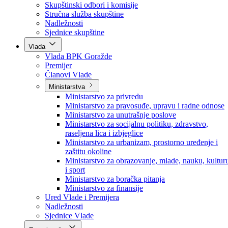
Poslanici po strankama
Poslanici po klubovima naroda
Kolegij skupštine
Skupštinski odbori i komisije
Stručna služba skupštine
Nadležnosti
Sjednice skupštine
Vlada
Vlada BPK Goražde
Premijer
Članovi Vlade
Ministarstva
Ministarstvo za privredu
Ministarstvo za pravosuđe, upravu i radne odnose
Ministarstvo za unutrašnje poslove
Ministarstvo za socijalnu politiku, zdravstvo,
raseljena lica i izbjeglice
Ministarstvo za urbanizam, prostorno uređenje i
zaštitu okoline
Ministarstvo za obrazovanje, mlade, nauku, kultur
i sport
Ministarstvo za boračka pitanja
Ministarstvo za finansije
Ured Vlade i Premijera