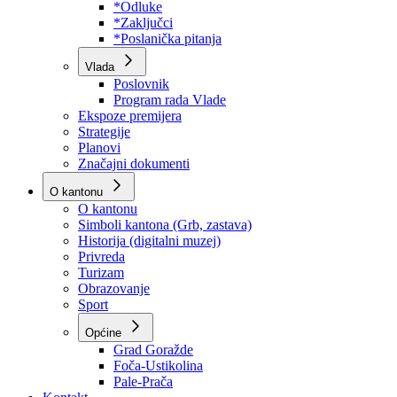
Program rada Skupštine
Budžet 2026
Zakoni
*Odluke
*Zaključci
*Poslanička pitanja
Vlada
Poslovnik
Program rada Vlade
Ekspoze premijera
Strategije
Planovi
Značajni dokumenti
O kantonu
O kantonu
Simboli kantona (Grb, zastava)
Historija (digitalni muzej)
Privreda
Turizam
Obrazovanje
Sport
Općine