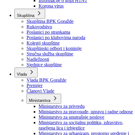
Izvještajno prognozna služba Ministarstva privrede
Izvještaj o radu
Izvještaj OC Uprave
Informacije o gripi H1N1
Korona virus
Skupština
Skupština BPK Goražde
Rukovodstvo
Poslanici po strankama
Poslanici po klubovima naroda
Kolegij skupštine
Skupštinski odbori i komisije
Stručna služba skupštine
Nadležnosti
Sjednice skupštine
Vlada
Vlada BPK Goražde
Premijer
Članovi Vlade
Ministarstva
Ministarstvo za privredu
Ministarstvo za pravosuđe, upravu i radne odnose
Ministarstvo za unutrašnje poslove