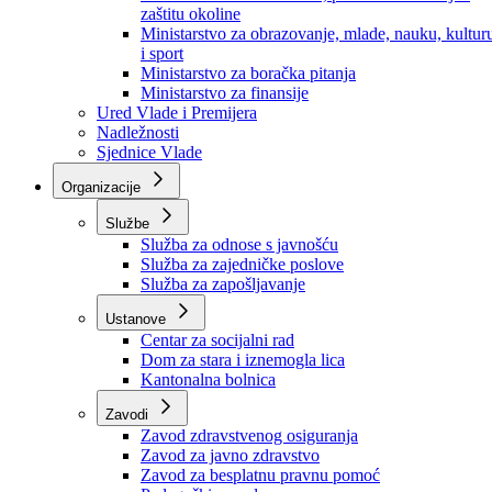
Ministarstvo za socijalnu politiku, zdravstvo,
raseljena lica i izbjeglice
Ministarstvo za urbanizam, prostorno uređenje i
zaštitu okoline
Ministarstvo za obrazovanje, mlade, nauku, kultur
i sport
Ministarstvo za boračka pitanja
Ministarstvo za finansije
Ured Vlade i Premijera
Nadležnosti
Sjednice Vlade
Organizacije
Službe
Služba za odnose s javnošću
Služba za zajedničke poslove
Služba za zapošljavanje
Ustanove
Centar za socijalni rad
Dom za stara i iznemogla lica
Kantonalna bolnica
Zavodi