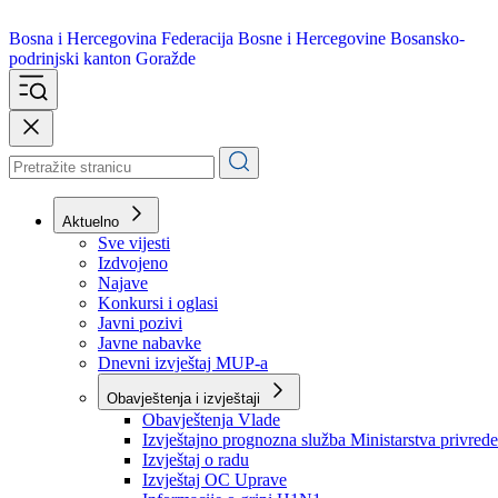
Bosna i Hercegovina
Federacija Bosne i Hercegovine
Bosansko-
podrinjski kanton Goražde
Aktuelno
Sve vijesti
Izdvojeno
Najave
Konkursi i oglasi
Javni pozivi
Javne nabavke
Dnevni izvještaj MUP-a
Obavještenja i izvještaji
Obavještenja Vlade