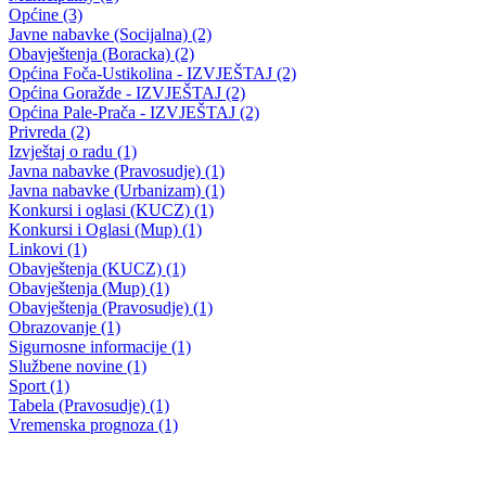
Javni poziv iz Ministarstva za socijalnu politiku, zdravstvo, raseljena
lica i izbjeglice
31.03.2010