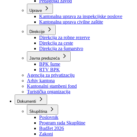
Zavod zdravstvenog osiguranja
Zavod za javno zdravstvo
Zavod za besplatnu pravnu pomoć
Pedagoški zavod
Uprave
Kantonalna uprava za inspekcijske poslove
Kantonalna uprava civilne zaštite
Direkcije
Direkcija za robne rezerve
Direkcija za ceste
Direkcija za šumarstvo
Javna preduzeća
BPK šume
RTV BPK
Agencija za privatizaciju
Arhiv kantona
Kantonalni stambeni fond
Turistička organizacija
Dokumenti
Skupština
Poslovnik