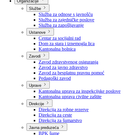
Nadležnosti
Sjednice Vlade
Organizacije
Službe
Služba za odnose s javnošću
Služba za zajedničke poslove
Služba za zapošljavanje
Ustanove
Centar za socijalni rad
Dom za stara i iznemogla lica
Kantonalna bolnica
Zavodi
Zavod zdravstvenog osiguranja
Zavod za javno zdravstvo
Zavod za besplatnu pravnu pomoć
Pedagoški zavod
Uprave
Kantonalna uprava za inspekcijske poslove
Kantonalna uprava civilne zaštite
Direkcije
Direkcija za robne rezerve
Direkcija za ceste