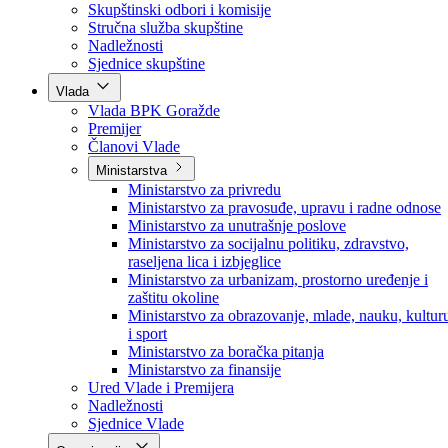
Poslanici po strankama
Poslanici po klubovima naroda
Kolegij skupštine
Skupštinski odbori i komisije
Stručna služba skupštine
Nadležnosti
Sjednice skupštine
Vlada
Vlada BPK Goražde
Premijer
Članovi Vlade
Ministarstva
Ministarstvo za privredu
Ministarstvo za pravosuđe, upravu i radne odnose
Ministarstvo za unutrašnje poslove
Ministarstvo za socijalnu politiku, zdravstvo,
raseljena lica i izbjeglice
Ministarstvo za urbanizam, prostorno uređenje i
zaštitu okoline
Ministarstvo za obrazovanje, mlade, nauku, kultur
i sport
Ministarstvo za boračka pitanja
Ministarstvo za finansije
Ured Vlade i Premijera