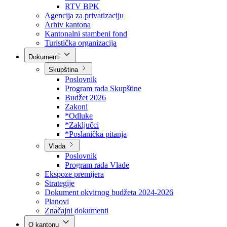
Direkcija za šumarstvo
Javna preduzeća
BPK šume
RTV BPK
Agencija za privatizaciju
Arhiv kantona
Kantonalni stambeni fond
Turistička organizacija
Dokumenti
Skupština
Poslovnik
Program rada Skupštine
Budžet 2026
Zakoni
*Odluke
*Zaključci
*Poslanička pitanja
Vlada
Poslovnik
Program rada Vlade
Ekspoze premijera
Strategije
Dokument okvirnog budžeta 2024-2026