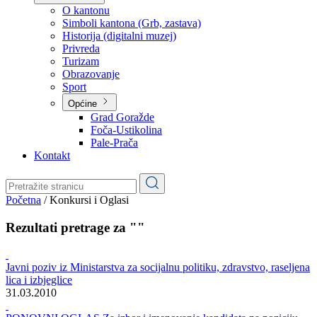
Planovi
Značajni dokumenti
O kantonu
O kantonu
Simboli kantona (Grb, zastava)
Historija (digitalni muzej)
Privreda
Turizam
Obrazovanje
Sport
Općine
Grad Goražde
Foča-Ustikolina
Pale-Prača
Kontakt
Početna
/
Konkursi i Oglasi
Rezultati pretrage za ""