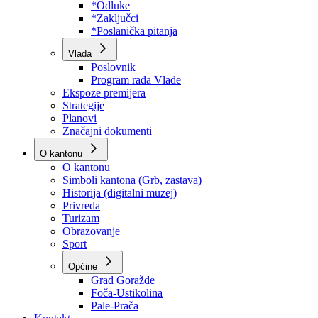
Program rada Skupštine
Budžet 2026
Zakoni
*Odluke
*Zaključci
*Poslanička pitanja
Vlada
Poslovnik
Program rada Vlade
Ekspoze premijera
Strategije
Planovi
Značajni dokumenti
O kantonu
O kantonu
Simboli kantona (Grb, zastava)
Historija (digitalni muzej)
Privreda
Turizam
Obrazovanje
Sport
Općine