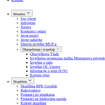
Grad Goražde
Foča-Ustikolina
Pale-Prača
Kontakt
Aktuelno
Sve vijesti
Izdvojeno
Najave
Konkursi i oglasi
Javni pozivi
Javne nabavke
Dnevni izvještaj MUP-a
Obavještenja i izvještaji
Obavještenja Vlade
Izvještajno prognozna služba Ministarstva privrede
Izvještaj o radu
Izvještaj OC Uprave
Informacije o gripi H1N1
Korona virus
Skupština
Skupština BPK Goražde
Rukovodstvo