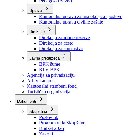
Zavod zdravstvenog osiguranja
Zavod za javno zdravstvo
Zavod za besplatnu pravnu pomoć
Pedagoški zavod
Uprave
Kantonalna uprava za inspekcijske poslove
Kantonalna uprava civilne zaštite
Direkcije
Direkcija za robne rezerve
Direkcija za ceste
Direkcija za šumarstvo
Javna preduzeća
BPK šume
RTV BPK
Agencija za privatizaciju
Arhiv kantona
Kantonalni stambeni fond
Turistička organizacija
Dokumenti
Skupština
Poslovnik