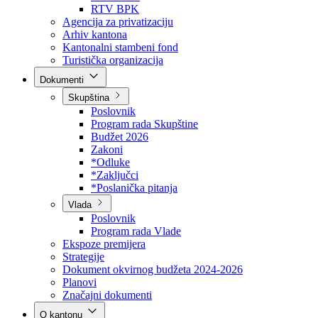
Direkcija za šumarstvo
Javna preduzeća
BPK šume
RTV BPK
Agencija za privatizaciju
Arhiv kantona
Kantonalni stambeni fond
Turistička organizacija
Dokumenti
Skupština
Poslovnik
Program rada Skupštine
Budžet 2026
Zakoni
*Odluke
*Zaključci
*Poslanička pitanja
Vlada
Poslovnik
Program rada Vlade
Ekspoze premijera
Strategije
Dokument okvirnog budžeta 2024-2026