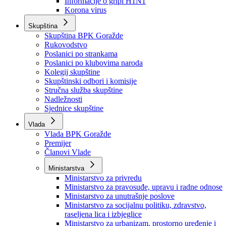
Izvještajno prognozna služba Ministarstva privrede
Izvještaj o radu
Izvještaj OC Uprave
Informacije o gripi H1N1
Korona virus
Skupština
Skupština BPK Goražde
Rukovodstvo
Poslanici po strankama
Poslanici po klubovima naroda
Kolegij skupštine
Skupštinski odbori i komisije
Stručna služba skupštine
Nadležnosti
Sjednice skupštine
Vlada
Vlada BPK Goražde
Premijer
Članovi Vlade
Ministarstva
Ministarstvo za privredu
Ministarstvo za pravosuđe, upravu i radne odnose
Ministarstvo za unutrašnje poslove