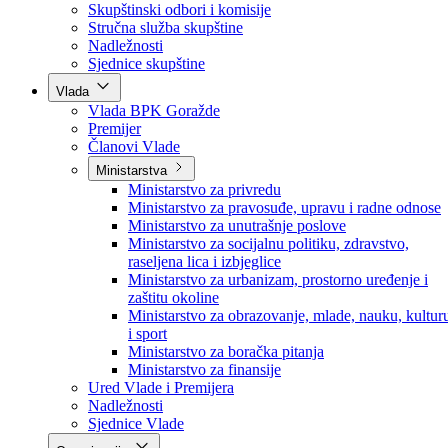
Poslanici po strankama
Poslanici po klubovima naroda
Kolegij skupštine
Skupštinski odbori i komisije
Stručna služba skupštine
Nadležnosti
Sjednice skupštine
Vlada
Vlada BPK Goražde
Premijer
Članovi Vlade
Ministarstva
Ministarstvo za privredu
Ministarstvo za pravosuđe, upravu i radne odnose
Ministarstvo za unutrašnje poslove
Ministarstvo za socijalnu politiku, zdravstvo,
raseljena lica i izbjeglice
Ministarstvo za urbanizam, prostorno uređenje i
zaštitu okoline
Ministarstvo za obrazovanje, mlade, nauku, kultur
i sport
Ministarstvo za boračka pitanja
Ministarstvo za finansije
Ured Vlade i Premijera