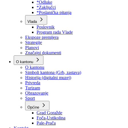
Program rada Skupštine
Budžet 2026
Zakoni
*Odluke
*Zaključci
*Poslanička pitanja
Vlada
Poslovnik
Program rada Vlade
Ekspoze premijera
Strategije
Planovi
Značajni dokumenti
O kantonu
O kantonu
Simboli kantona (Grb, zastava)
Historija (digitalni muzej)
Privreda
Turizam
Obrazovanje
Sport
Općine