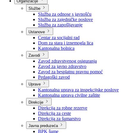
Nadležnosti
Sjednice Vlade
Organizacije
Službe
Služba za odnose s javnošću
Služba za zajedničke poslove
Služba za zapošljavanje
Ustanove
Centar za socijalni rad
Dom za stara i iznemogla lica
Kantonalna bolnica
Zavodi
Zavod zdravstvenog osiguranja
Zavod za javno zdravstvo
Zavod za besplatnu pravnu pomoć
Pedagoški zavod
Uprave
Kantonalna uprava za inspekcijske poslove
Kantonalna uprava civilne zaštite
Direkcije
Direkcija za robne rezerve
Direkcija za ceste