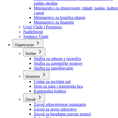
Ministarstvo za socijalnu politiku, zdravstvo,
raseljena lica i izbjeglice
Ministarstvo za urbanizam, prostorno uređenje i
zaštitu okoline
Ministarstvo za obrazovanje, mlade, nauku, kultur
i sport
Ministarstvo za boračka pitanja
Ministarstvo za finansije
Ured Vlade i Premijera
Nadležnosti
Sjednice Vlade
Organizacije
Službe
Služba za odnose s javnošću
Služba za zajedničke poslove
Služba za zapošljavanje
Ustanove
Centar za socijalni rad
Dom za stara i iznemogla lica
Kantonalna bolnica
Zavodi