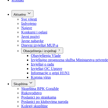
Grad Goražde
Foča-Ustikolina
Pale-Prača
Kontakt
Aktuelno
Sve vijesti
Izdvojeno
Najave
Konkursi i oglasi
Javni pozivi
Javne nabavke
Dnevni izvještaj MUP-a
Obavještenja i izvještaji
Obavještenja Vlade
Izvještajno prognozna služba Ministarstva privrede
Izvještaj o radu
Izvještaj OC Uprave
Informacije o gripi H1N1
Korona virus
Skupština
Skupština BPK Goražde
Rukovodstvo