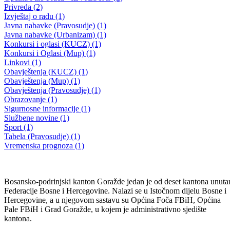
JAVNI OGLAS za izbor i imenovanje predsjednika i članova
Upravnog odbora Agencije za privatizaciju u Bosansko-podrinjskom
kantonu Goražde
18.11.2010