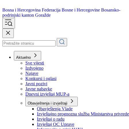
Bosna i Hercegovina
Federacija Bosne i Hercegovine
Bosansko-
podrinjski kanton Goražde
Aktuelno
Sve vijesti
Izdvojeno
Najave
Konkursi i oglasi
Javni pozivi
Javne nabavke
Dnevni izvještaj MUP-a
Obavještenja i izvještaji
Obavještenja Vlade