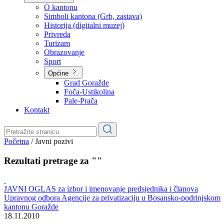
Planovi
Značajni dokumenti
O kantonu
O kantonu
Simboli kantona (Grb, zastava)
Historija (digitalni muzej)
Privreda
Turizam
Obrazovanje
Sport
Općine
Grad Goražde
Foča-Ustikolina
Pale-Prača
Kontakt
Početna
/
Javni pozivi
Rezultati pretrage za ""