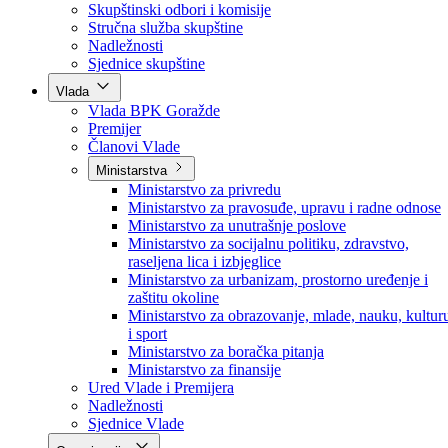
Poslanici po strankama
Poslanici po klubovima naroda
Kolegij skupštine
Skupštinski odbori i komisije
Stručna služba skupštine
Nadležnosti
Sjednice skupštine
Vlada
Vlada BPK Goražde
Premijer
Članovi Vlade
Ministarstva
Ministarstvo za privredu
Ministarstvo za pravosuđe, upravu i radne odnose
Ministarstvo za unutrašnje poslove
Ministarstvo za socijalnu politiku, zdravstvo,
raseljena lica i izbjeglice
Ministarstvo za urbanizam, prostorno uređenje i
zaštitu okoline
Ministarstvo za obrazovanje, mlade, nauku, kultur
i sport
Ministarstvo za boračka pitanja
Ministarstvo za finansije
Ured Vlade i Premijera