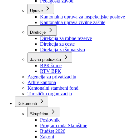
Zavod zdravstvenog osiguranja
Zavod za javno zdravstvo
Zavod za besplatnu pravnu pomoć
Pedagoški zavod
Uprave
Kantonalna uprava za inspekcijske poslove
Kantonalna uprava civilne zaštite
Direkcije
Direkcija za robne rezerve
Direkcija za ceste
Direkcija za šumarstvo
Javna preduzeća
BPK šume
RTV BPK
Agencija za privatizaciju
Arhiv kantona
Kantonalni stambeni fond
Turistička organizacija
Dokumenti
Skupština
Poslovnik