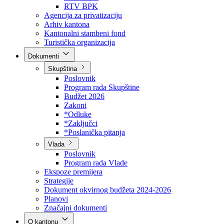
Direkcija za šumarstvo
Javna preduzeća
BPK šume
RTV BPK
Agencija za privatizaciju
Arhiv kantona
Kantonalni stambeni fond
Turistička organizacija
Dokumenti
Skupština
Poslovnik
Program rada Skupštine
Budžet 2026
Zakoni
*Odluke
*Zaključci
*Poslanička pitanja
Vlada
Poslovnik
Program rada Vlade
Ekspoze premijera
Strategije
Dokument okvirnog budžeta 2024-2026