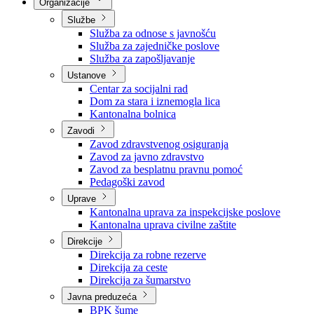
Nadležnosti
Sjednice Vlade
Organizacije
Službe
Služba za odnose s javnošću
Služba za zajedničke poslove
Služba za zapošljavanje
Ustanove
Centar za socijalni rad
Dom za stara i iznemogla lica
Kantonalna bolnica
Zavodi
Zavod zdravstvenog osiguranja
Zavod za javno zdravstvo
Zavod za besplatnu pravnu pomoć
Pedagoški zavod
Uprave
Kantonalna uprava za inspekcijske poslove
Kantonalna uprava civilne zaštite
Direkcije
Direkcija za robne rezerve
Direkcija za ceste