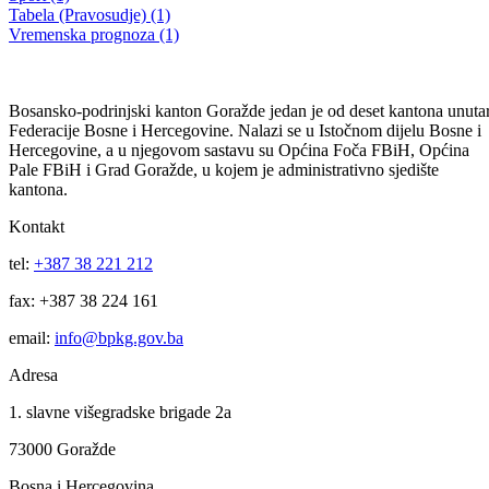
Informacije o gripi
01.02.2011
Filtriraj rezultate po kategoriji
Vijesti (10480)