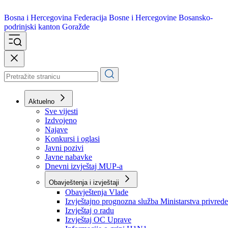
Bosna i Hercegovina
Federacija Bosne i Hercegovine
Bosansko-
podrinjski kanton Goražde
Aktuelno
Sve vijesti
Izdvojeno
Najave
Konkursi i oglasi
Javni pozivi
Javne nabavke
Dnevni izvještaj MUP-a
Obavještenja i izvještaji
Obavještenja Vlade