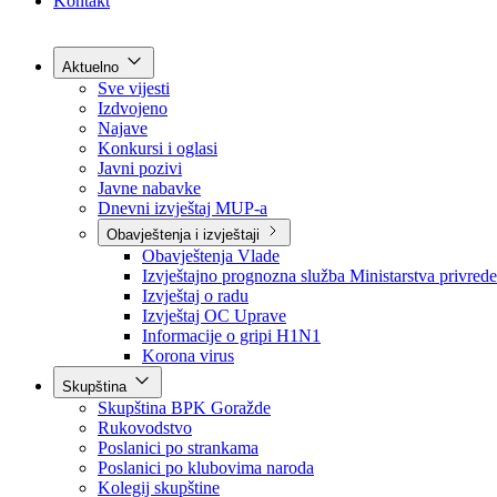
Grad Goražde
Foča-Ustikolina
Pale-Prača
Kontakt
Aktuelno
Sve vijesti
Izdvojeno
Najave
Konkursi i oglasi
Javni pozivi
Javne nabavke
Dnevni izvještaj MUP-a
Obavještenja i izvještaji
Obavještenja Vlade
Izvještajno prognozna služba Ministarstva privrede
Izvještaj o radu
Izvještaj OC Uprave
Informacije o gripi H1N1
Korona virus
Skupština
Skupština BPK Goražde
Rukovodstvo