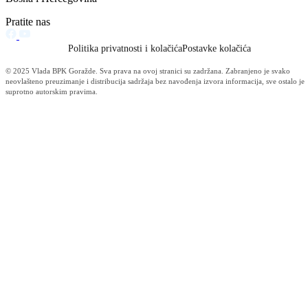
Informacije MUP-a (4484)
Izdvajamo (2533)
Video (Dnevnik - nema nista) (1736)
Konkursi i Oglasi (1675)
Javni pozivi (1617)
Sjednice Vlade (1268)
Skupstina - Aktuelnosti i novosti (508)
Korona virus (469)
Press konferencije (306)
Sjednice Skupštine (282)
Izvještaj OC Uprave (234)
News (186)
IZVJEŠTAJ - Ministarstvo za privredu (131)
Javne nabavke (113)
Najave (95)
Objava za medije (91)
Značajni dokumenti (79)
Fotogalerija (56)
Vijesti (Privreda) (45)
Obavještenja (Privreda) (35)
Kanton (34)
Informacije o gripi H1N1 (26)
Video (mediji) (25)
Video BPK-a (22)
Skupština (19)