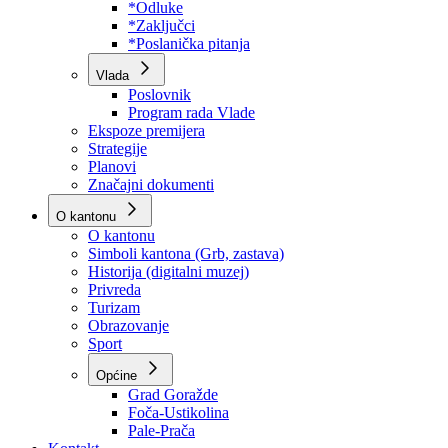
Program rada Skupštine
Budžet 2026
Zakoni
*Odluke
*Zaključci
*Poslanička pitanja
Vlada
Poslovnik
Program rada Vlade
Ekspoze premijera
Strategije
Planovi
Značajni dokumenti
O kantonu
O kantonu
Simboli kantona (Grb, zastava)
Historija (digitalni muzej)
Privreda
Turizam
Obrazovanje
Sport
Općine