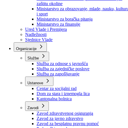
Ministarstvo za socijalnu politiku, zdravstvo,
raseljena lica i izbjeglice
Ministarstvo za urbanizam, prostorno uređenje i
zaštitu okoline
Ministarstvo za obrazovanje, mlade, nauku, kultur
i sport
Ministarstvo za boračka pitanja
Ministarstvo za finansije
Ured Vlade i Premijera
Nadležnosti
Sjednice Vlade
Organizacije
Službe
Služba za odnose s javnošću
Služba za zajedničke poslove
Služba za zapošljavanje
Ustanove
Centar za socijalni rad
Dom za stara i iznemogla lica
Kantonalna bolnica
Zavodi