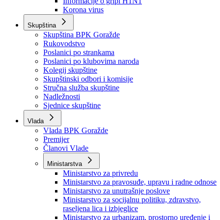
Izvještajno prognozna služba Ministarstva privrede
Izvještaj o radu
Izvještaj OC Uprave
Informacije o gripi H1N1
Korona virus
Skupština
Skupština BPK Goražde
Rukovodstvo
Poslanici po strankama
Poslanici po klubovima naroda
Kolegij skupštine
Skupštinski odbori i komisije
Stručna služba skupštine
Nadležnosti
Sjednice skupštine
Vlada
Vlada BPK Goražde
Premijer
Članovi Vlade
Ministarstva
Ministarstvo za privredu
Ministarstvo za pravosuđe, upravu i radne odnose
Ministarstvo za unutrašnje poslove