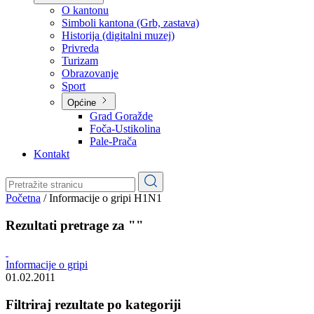
Planovi
Značajni dokumenti
O kantonu
O kantonu
Simboli kantona (Grb, zastava)
Historija (digitalni muzej)
Privreda
Turizam
Obrazovanje
Sport
Općine
Grad Goražde
Foča-Ustikolina
Pale-Prača
Kontakt
Početna
/
Informacije o gripi H1N1
Rezultati pretrage za ""