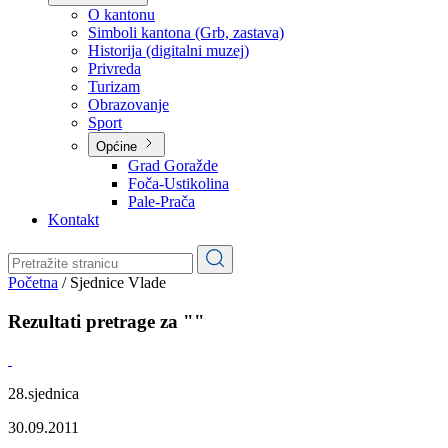
Planovi
Značajni dokumenti
O kantonu
O kantonu
Simboli kantona (Grb, zastava)
Historija (digitalni muzej)
Privreda
Turizam
Obrazovanje
Sport
Općine
Grad Goražde
Foča-Ustikolina
Pale-Prača
Kontakt
Početna
/
Sjednice Vlade
Rezultati pretrage za ""