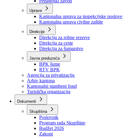
Zavod zdravstvenog osiguranja
Zavod za javno zdravstvo
Zavod za besplatnu pravnu pomoć
Pedagoški zavod
Uprave
Kantonalna uprava za inspekcijske poslove
Kantonalna uprava civilne zaštite
Direkcije
Direkcija za robne rezerve
Direkcija za ceste
Direkcija za šumarstvo
Javna preduzeća
BPK šume
RTV BPK
Agencija za privatizaciju
Arhiv kantona
Kantonalni stambeni fond
Turistička organizacija
Dokumenti
Skupština
Poslovnik