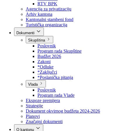
Direkcija za šumarstvo
Javna preduzeća
BPK šume
RTV BPK
Agencija za privatizaciju
Arhiv kantona
Kantonalni stambeni fond
Turistička organizacija
Dokumenti
Skupština
Poslovnik
Program rada Skupštine
Budžet 2026
Zakoni
*Odluke
*Zaključci
*Poslanička pitanja
Vlada
Poslovnik
Program rada Vlade
Ekspoze premijera
Strategije
Dokument okvirnog budžeta 2024-2026