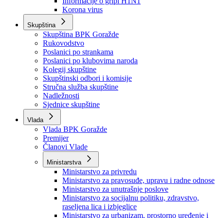
Izvještajno prognozna služba Ministarstva privrede
Izvještaj o radu
Izvještaj OC Uprave
Informacije o gripi H1N1
Korona virus
Skupština
Skupština BPK Goražde
Rukovodstvo
Poslanici po strankama
Poslanici po klubovima naroda
Kolegij skupštine
Skupštinski odbori i komisije
Stručna služba skupštine
Nadležnosti
Sjednice skupštine
Vlada
Vlada BPK Goražde
Premijer
Članovi Vlade
Ministarstva
Ministarstvo za privredu
Ministarstvo za pravosuđe, upravu i radne odnose
Ministarstvo za unutrašnje poslove