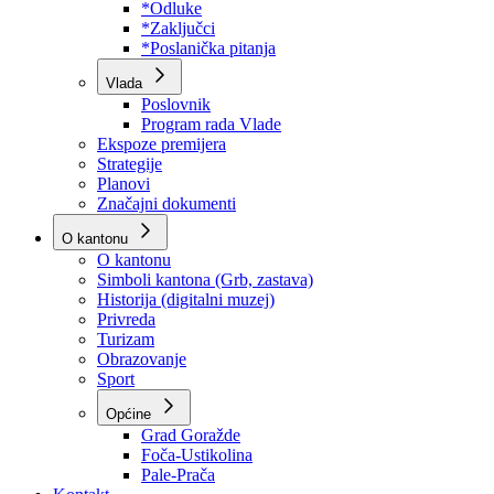
Program rada Skupštine
Budžet 2026
Zakoni
*Odluke
*Zaključci
*Poslanička pitanja
Vlada
Poslovnik
Program rada Vlade
Ekspoze premijera
Strategije
Planovi
Značajni dokumenti
O kantonu
O kantonu
Simboli kantona (Grb, zastava)
Historija (digitalni muzej)
Privreda
Turizam
Obrazovanje
Sport
Općine