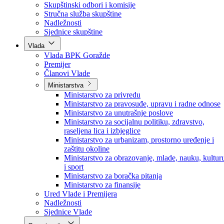
Poslanici po strankama
Poslanici po klubovima naroda
Kolegij skupštine
Skupštinski odbori i komisije
Stručna služba skupštine
Nadležnosti
Sjednice skupštine
Vlada
Vlada BPK Goražde
Premijer
Članovi Vlade
Ministarstva
Ministarstvo za privredu
Ministarstvo za pravosuđe, upravu i radne odnose
Ministarstvo za unutrašnje poslove
Ministarstvo za socijalnu politiku, zdravstvo,
raseljena lica i izbjeglice
Ministarstvo za urbanizam, prostorno uređenje i
zaštitu okoline
Ministarstvo za obrazovanje, mlade, nauku, kultur
i sport
Ministarstvo za boračka pitanja
Ministarstvo za finansije
Ured Vlade i Premijera