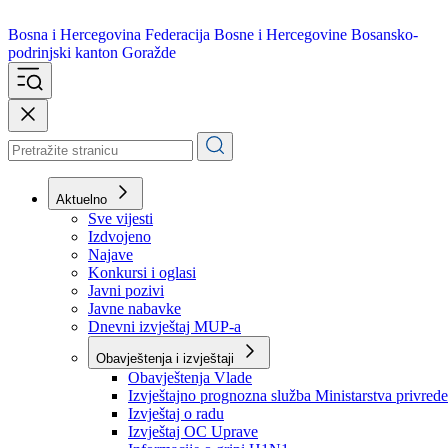
Bosna i Hercegovina
Federacija Bosne i Hercegovine
Bosansko-
podrinjski kanton Goražde
Aktuelno
Sve vijesti
Izdvojeno
Najave
Konkursi i oglasi
Javni pozivi
Javne nabavke
Dnevni izvještaj MUP-a
Obavještenja i izvještaji
Obavještenja Vlade