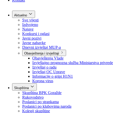
Grad Goražde
Foča-Ustikolina
Pale-Prača
Kontakt
Aktuelno
Sve vijesti
Izdvojeno
Najave
Konkursi i oglasi
Javni pozivi
Javne nabavke
Dnevni izvještaj MUP-a
Obavještenja i izvještaji
Obavještenja Vlade
Izvještajno prognozna služba Ministarstva privrede
Izvještaj o radu
Izvještaj OC Uprave
Informacije o gripi H1N1
Korona virus
Skupština
Skupština BPK Goražde
Rukovodstvo