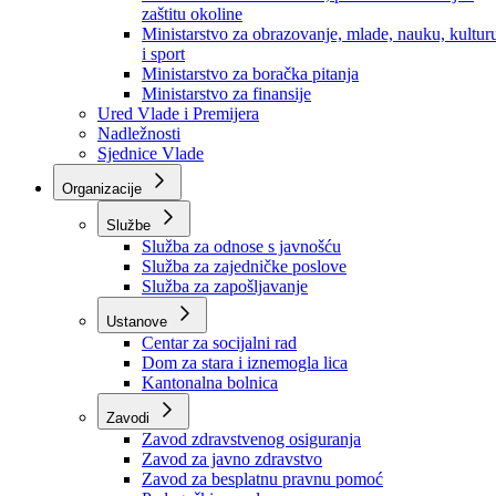
Ministarstvo za socijalnu politiku, zdravstvo,
raseljena lica i izbjeglice
Ministarstvo za urbanizam, prostorno uređenje i
zaštitu okoline
Ministarstvo za obrazovanje, mlade, nauku, kultur
i sport
Ministarstvo za boračka pitanja
Ministarstvo za finansije
Ured Vlade i Premijera
Nadležnosti
Sjednice Vlade
Organizacije
Službe
Služba za odnose s javnošću
Služba za zajedničke poslove
Služba za zapošljavanje
Ustanove
Centar za socijalni rad
Dom za stara i iznemogla lica
Kantonalna bolnica
Zavodi