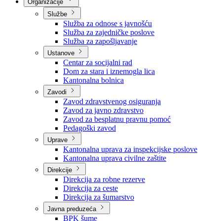
Nadležnosti
Sjednice Vlade
Organizacije
Službe
Služba za odnose s javnošću
Služba za zajedničke poslove
Služba za zapošljavanje
Ustanove
Centar za socijalni rad
Dom za stara i iznemogla lica
Kantonalna bolnica
Zavodi
Zavod zdravstvenog osiguranja
Zavod za javno zdravstvo
Zavod za besplatnu pravnu pomoć
Pedagoški zavod
Uprave
Kantonalna uprava za inspekcijske poslove
Kantonalna uprava civilne zaštite
Direkcije
Direkcija za robne rezerve
Direkcija za ceste