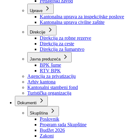
Zavod zdravstvenog osiguranja
Zavod za javno zdravstvo
Zavod za besplatnu pravnu pomoć
Pedagoški zavod
Uprave
Kantonalna uprava za inspekcijske poslove
Kantonalna uprava civilne zaštite
Direkcije
Direkcija za robne rezerve
Direkcija za ceste
Direkcija za šumarstvo
Javna preduzeća
BPK šume
RTV BPK
Agencija za privatizaciju
Arhiv kantona
Kantonalni stambeni fond
Turistička organizacija
Dokumenti
Skupština
Poslovnik