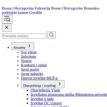
Bosna i Hercegovina
Federacija Bosne i Hercegovine
Bosansko-
podrinjski kanton Goražde
Aktuelno
Sve vijesti
Izdvojeno
Najave
Konkursi i oglasi
Javni pozivi
Javne nabavke
Dnevni izvještaj MUP-a
Obavještenja i izvještaji
Obavještenja Vlade