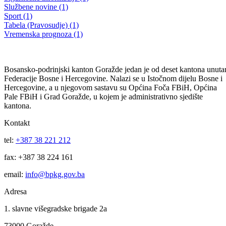
JAVNI KONKURS za prikupljanje ponuda za dodjelu koncesije za
projektovanje, izgradnju, korištenje i prijenos MHE „Kosova“ na
Kosovskoj rijeci, na području općine Foča- Ustikolina
11.07.2012
Filtriraj rezultate po kategoriji