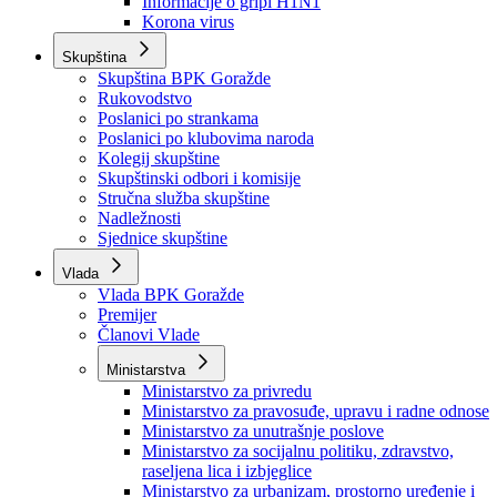
Izvještajno prognozna služba Ministarstva privrede
Izvještaj o radu
Izvještaj OC Uprave
Informacije o gripi H1N1
Korona virus
Skupština
Skupština BPK Goražde
Rukovodstvo
Poslanici po strankama
Poslanici po klubovima naroda
Kolegij skupštine
Skupštinski odbori i komisije
Stručna služba skupštine
Nadležnosti
Sjednice skupštine
Vlada
Vlada BPK Goražde
Premijer
Članovi Vlade
Ministarstva
Ministarstvo za privredu
Ministarstvo za pravosuđe, upravu i radne odnose
Ministarstvo za unutrašnje poslove