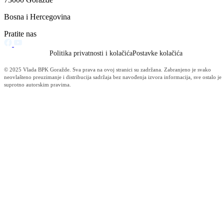
Vijesti (10478)
Informacije MUP-a (4483)
Izdvajamo (2533)
Video (Dnevnik - nema nista) (1736)
Konkursi i Oglasi (1675)
Javni pozivi (1617)
Sjednice Vlade (1268)
Skupstina - Aktuelnosti i novosti (508)
Korona virus (469)
Press konferencije (306)
Sjednice Skupštine (282)
Izvještaj OC Uprave (234)
News (186)
IZVJEŠTAJ - Ministarstvo za privredu (131)
Javne nabavke (113)
Najave (95)
Objava za medije (91)
Značajni dokumenti (79)
Fotogalerija (56)
Vijesti (Privreda) (45)
Obavještenja (Privreda) (35)
Kanton (34)
Informacije o gripi H1N1 (26)
Video (mediji) (25)