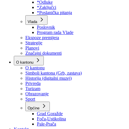
Program rada Skupštine
Budžet 2026
Zakoni
*Odluke
*Zaključci
*Poslanička pitanja
Vlada
Poslovnik
Program rada Vlade
Ekspoze premijera
Strategije
Planovi
Značajni dokumenti
O kantonu
O kantonu
Simboli kantona (Grb, zastava)
Historija (digitalni muzej)
Privreda
Turizam
Obrazovanje
Sport
Općine