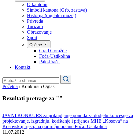
Planovi
Značajni dokumenti
O kantonu
O kantonu
Simboli kantona (Grb, zastava)
Historija (digitalni muzej)
Privreda
Turizam
Obrazovanje
Sport
Općine
Grad Goražde
Foča-Ustikolina
Pale-Prača
Kontakt
Početna
/
Konkursi i Oglasi
Rezultati pretrage za ""