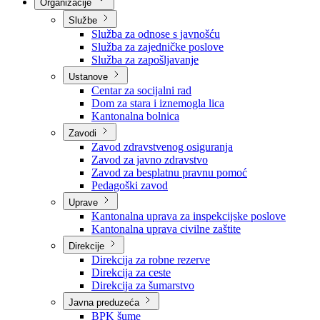
Nadležnosti
Sjednice Vlade
Organizacije
Službe
Služba za odnose s javnošću
Služba za zajedničke poslove
Služba za zapošljavanje
Ustanove
Centar za socijalni rad
Dom za stara i iznemogla lica
Kantonalna bolnica
Zavodi
Zavod zdravstvenog osiguranja
Zavod za javno zdravstvo
Zavod za besplatnu pravnu pomoć
Pedagoški zavod
Uprave
Kantonalna uprava za inspekcijske poslove
Kantonalna uprava civilne zaštite
Direkcije
Direkcija za robne rezerve
Direkcija za ceste