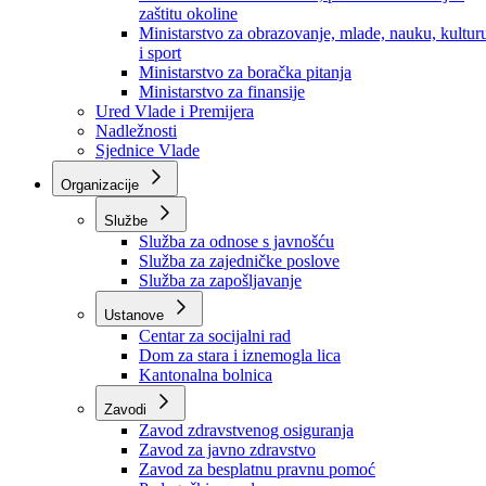
Ministarstvo za socijalnu politiku, zdravstvo,
raseljena lica i izbjeglice
Ministarstvo za urbanizam, prostorno uređenje i
zaštitu okoline
Ministarstvo za obrazovanje, mlade, nauku, kultur
i sport
Ministarstvo za boračka pitanja
Ministarstvo za finansije
Ured Vlade i Premijera
Nadležnosti
Sjednice Vlade
Organizacije
Službe
Služba za odnose s javnošću
Služba za zajedničke poslove
Služba za zapošljavanje
Ustanove
Centar za socijalni rad
Dom za stara i iznemogla lica
Kantonalna bolnica
Zavodi