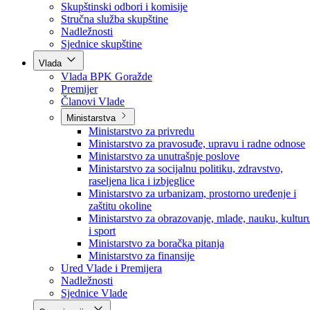
Poslanici po strankama
Poslanici po klubovima naroda
Kolegij skupštine
Skupštinski odbori i komisije
Stručna služba skupštine
Nadležnosti
Sjednice skupštine
Vlada
Vlada BPK Goražde
Premijer
Članovi Vlade
Ministarstva
Ministarstvo za privredu
Ministarstvo za pravosuđe, upravu i radne odnose
Ministarstvo za unutrašnje poslove
Ministarstvo za socijalnu politiku, zdravstvo,
raseljena lica i izbjeglice
Ministarstvo za urbanizam, prostorno uređenje i
zaštitu okoline
Ministarstvo za obrazovanje, mlade, nauku, kultur
i sport
Ministarstvo za boračka pitanja
Ministarstvo za finansije
Ured Vlade i Premijera