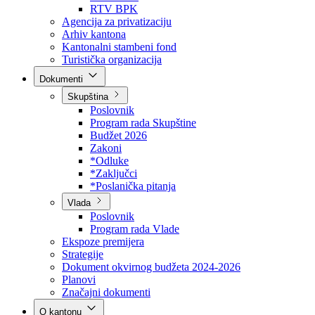
Direkcija za šumarstvo
Javna preduzeća
BPK šume
RTV BPK
Agencija za privatizaciju
Arhiv kantona
Kantonalni stambeni fond
Turistička organizacija
Dokumenti
Skupština
Poslovnik
Program rada Skupštine
Budžet 2026
Zakoni
*Odluke
*Zaključci
*Poslanička pitanja
Vlada
Poslovnik
Program rada Vlade
Ekspoze premijera
Strategije
Dokument okvirnog budžeta 2024-2026