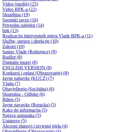
Kantonalna direkcija za ceste
Prezentirana Studija odabira najpovoljnjije cestovne veze Goražda sa
Sarajevom
28.03.2013