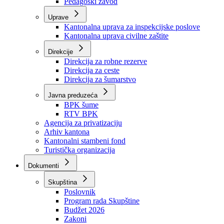
Zavod zdravstvenog osiguranja
Zavod za javno zdravstvo
Zavod za besplatnu pravnu pomoć
Pedagoški zavod
Uprave
Kantonalna uprava za inspekcijske poslove
Kantonalna uprava civilne zaštite
Direkcije
Direkcija za robne rezerve
Direkcija za ceste
Direkcija za šumarstvo
Javna preduzeća
BPK šume
RTV BPK
Agencija za privatizaciju
Arhiv kantona
Kantonalni stambeni fond
Turistička organizacija
Dokumenti
Skupština
Poslovnik