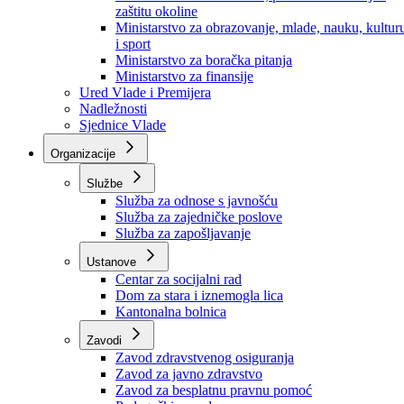
Ministarstvo za socijalnu politiku, zdravstvo,
raseljena lica i izbjeglice
Ministarstvo za urbanizam, prostorno uređenje i
zaštitu okoline
Ministarstvo za obrazovanje, mlade, nauku, kultur
i sport
Ministarstvo za boračka pitanja
Ministarstvo za finansije
Ured Vlade i Premijera
Nadležnosti
Sjednice Vlade
Organizacije
Službe
Služba za odnose s javnošću
Služba za zajedničke poslove
Služba za zapošljavanje
Ustanove
Centar za socijalni rad
Dom za stara i iznemogla lica
Kantonalna bolnica
Zavodi