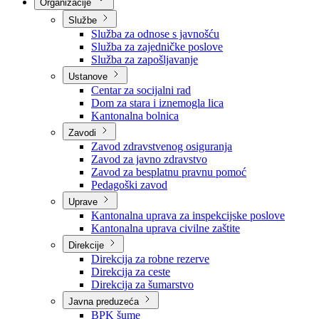
Nadležnosti
Sjednice Vlade
Organizacije
Službe
Služba za odnose s javnošću
Služba za zajedničke poslove
Služba za zapošljavanje
Ustanove
Centar za socijalni rad
Dom za stara i iznemogla lica
Kantonalna bolnica
Zavodi
Zavod zdravstvenog osiguranja
Zavod za javno zdravstvo
Zavod za besplatnu pravnu pomoć
Pedagoški zavod
Uprave
Kantonalna uprava za inspekcijske poslove
Kantonalna uprava civilne zaštite
Direkcije
Direkcija za robne rezerve
Direkcija za ceste