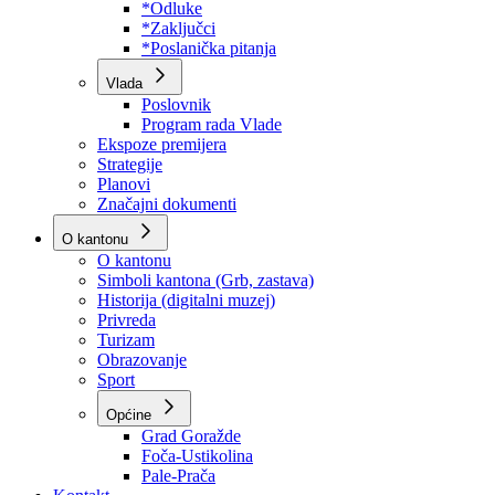
Program rada Skupštine
Budžet 2026
Zakoni
*Odluke
*Zaključci
*Poslanička pitanja
Vlada
Poslovnik
Program rada Vlade
Ekspoze premijera
Strategije
Planovi
Značajni dokumenti
O kantonu
O kantonu
Simboli kantona (Grb, zastava)
Historija (digitalni muzej)
Privreda
Turizam
Obrazovanje
Sport
Općine