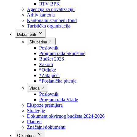
Direkcija za šumarstvo
Javna preduzeća
BPK šume
RTV BPK
Agencija za privatizaciju
Arhiv kantona
Kantonalni stambeni fond
Turistička organizacija
Dokumenti
Skupština
Poslovnik
Program rada Skupštine
Budžet 2026
Zakoni
*Odluke
*Zaključci
*Poslanička pitanja
Vlada
Poslovnik
Program rada Vlade
Ekspoze premijera
Strategije
Dokument okvirnog budžeta 2024-2026