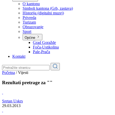
Planovi
Značajni dokumenti
O kantonu
O kantonu
Simboli kantona (Grb, zastava)
Historija (digitalni muzej)
Privreda
Turizam
Obrazovanje
Sport
Općine
Grad Goražde
Foča-Ustikolina
Pale-Prača
Kontakt
Početna
/
Vijesti
Rezultati pretrage za ""