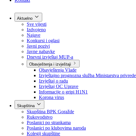
Grad Goražde
Foča-Ustikolina
Pale-Prača
Kontakt
Aktuelno
Sve vijesti
Izdvojeno
Najave
Konkursi i oglasi
Javni pozivi
Javne nabavke
Dnevni izvještaj MUP-a
Obavještenja i izvještaji
Obavještenja Vlade
Izvještajno prognozna služba Ministarstva privrede
Izvještaj o radu
Izvještaj OC Uprave
Informacije o gripi H1N1
Korona virus
Skupština
Skupština BPK Goražde
Rukovodstvo