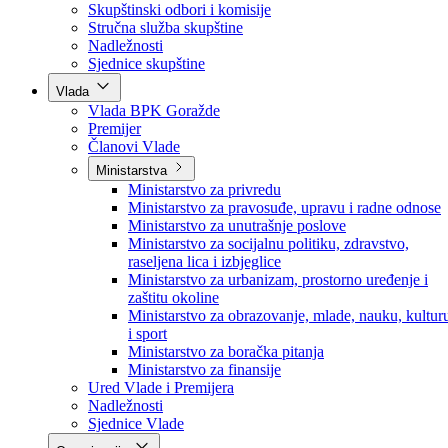
Poslanici po strankama
Poslanici po klubovima naroda
Kolegij skupštine
Skupštinski odbori i komisije
Stručna služba skupštine
Nadležnosti
Sjednice skupštine
Vlada
Vlada BPK Goražde
Premijer
Članovi Vlade
Ministarstva
Ministarstvo za privredu
Ministarstvo za pravosuđe, upravu i radne odnose
Ministarstvo za unutrašnje poslove
Ministarstvo za socijalnu politiku, zdravstvo,
raseljena lica i izbjeglice
Ministarstvo za urbanizam, prostorno uređenje i
zaštitu okoline
Ministarstvo za obrazovanje, mlade, nauku, kultur
i sport
Ministarstvo za boračka pitanja
Ministarstvo za finansije
Ured Vlade i Premijera