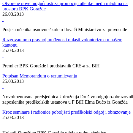
Studentski krediti za studijsku 2012/13. godinu
Vlada odobrila potpisivanje ugovora sa studentima
29.03.2013