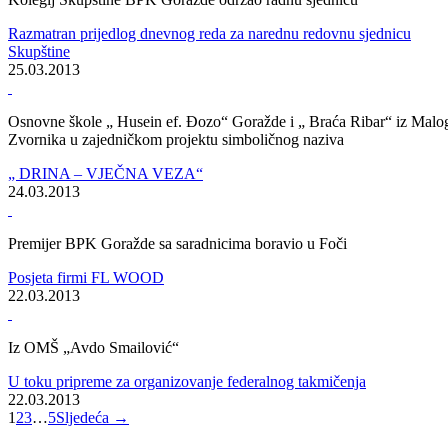
Press konferencija Vlade Bosansko-podrinjskog kantona Goražde:
„Sto dana rada“
„Uradili smo zadovoljavajući posao i ozbiljno mu pristupili, ali nas
čekaju i dalje veliki zadaci“
28.03.2013