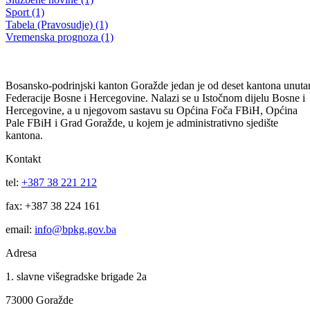
Saopćenje za javnost Ministarstva unutrašnjih poslova BPK Goražde
Dajmo svoj doprinos na poboljšanju saobraćajno-bezbjednosne
situacije!
28.03.2013