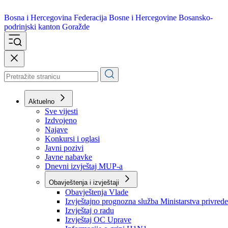
Bosna i Hercegovina
Federacija Bosne i Hercegovine
Bosansko-
podrinjski kanton Goražde
Aktuelno
Sve vijesti
Izdvojeno
Najave
Konkursi i oglasi
Javni pozivi
Javne nabavke
Dnevni izvještaj MUP-a
Obavještenja i izvještaji
Obavještenja Vlade