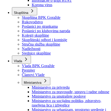
Izvještajno prognozna služba Ministarstva privrede
Izvještaj o radu
Izvještaj OC Uprave
Informacije o gripi H1N1
Korona virus
Skupština
Skupština BPK Goražde
Rukovodstvo
Poslanici po strankama
Poslanici po klubovima naroda
Kolegij skupštine
Skupštinski odbori i komisije
Stručna služba skupštine
Nadležnosti
Sjednice skupštine
Vlada
Vlada BPK Goražde
Premijer
Članovi Vlade
Ministarstva
Ministarstvo za privredu
Ministarstvo za pravosuđe, upravu i radne odnose
Ministarstvo za unutrašnje poslove