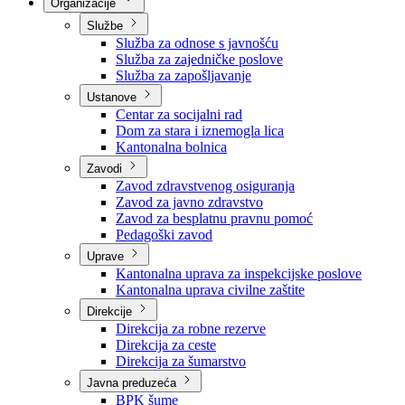
Nadležnosti
Sjednice Vlade
Organizacije
Službe
Služba za odnose s javnošću
Služba za zajedničke poslove
Služba za zapošljavanje
Ustanove
Centar za socijalni rad
Dom za stara i iznemogla lica
Kantonalna bolnica
Zavodi
Zavod zdravstvenog osiguranja
Zavod za javno zdravstvo
Zavod za besplatnu pravnu pomoć
Pedagoški zavod
Uprave
Kantonalna uprava za inspekcijske poslove
Kantonalna uprava civilne zaštite
Direkcije
Direkcija za robne rezerve
Direkcija za ceste