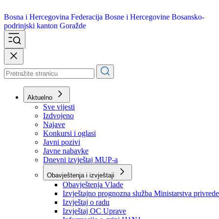
Bosna i Hercegovina
Federacija Bosne i Hercegovine
Bosansko-
podrinjski kanton Goražde
Aktuelno
Sve vijesti
Izdvojeno
Najave
Konkursi i oglasi
Javni pozivi
Javne nabavke
Dnevni izvještaj MUP-a
Obavještenja i izvještaji
Obavještenja Vlade