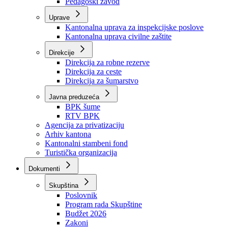
Zavod zdravstvenog osiguranja
Zavod za javno zdravstvo
Zavod za besplatnu pravnu pomoć
Pedagoški zavod
Uprave
Kantonalna uprava za inspekcijske poslove
Kantonalna uprava civilne zaštite
Direkcije
Direkcija za robne rezerve
Direkcija za ceste
Direkcija za šumarstvo
Javna preduzeća
BPK šume
RTV BPK
Agencija za privatizaciju
Arhiv kantona
Kantonalni stambeni fond
Turistička organizacija
Dokumenti
Skupština
Poslovnik