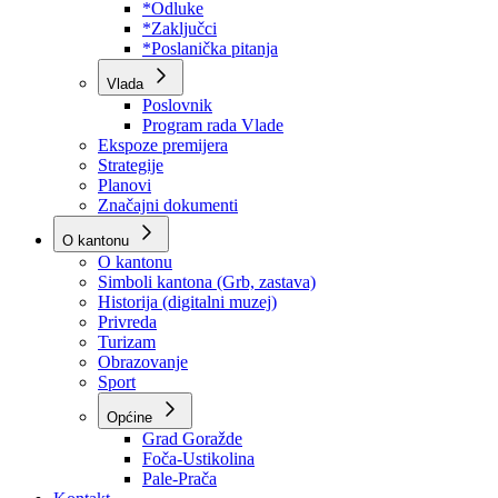
Program rada Skupštine
Budžet 2026
Zakoni
*Odluke
*Zaključci
*Poslanička pitanja
Vlada
Poslovnik
Program rada Vlade
Ekspoze premijera
Strategije
Planovi
Značajni dokumenti
O kantonu
O kantonu
Simboli kantona (Grb, zastava)
Historija (digitalni muzej)
Privreda
Turizam
Obrazovanje
Sport
Općine