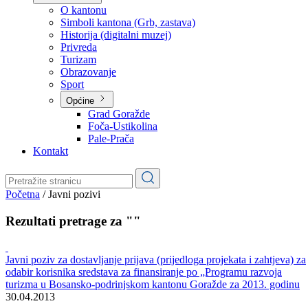
Planovi
Značajni dokumenti
O kantonu
O kantonu
Simboli kantona (Grb, zastava)
Historija (digitalni muzej)
Privreda
Turizam
Obrazovanje
Sport
Općine
Grad Goražde
Foča-Ustikolina
Pale-Prača
Kontakt
Početna
/
Javni pozivi
Rezultati pretrage za ""