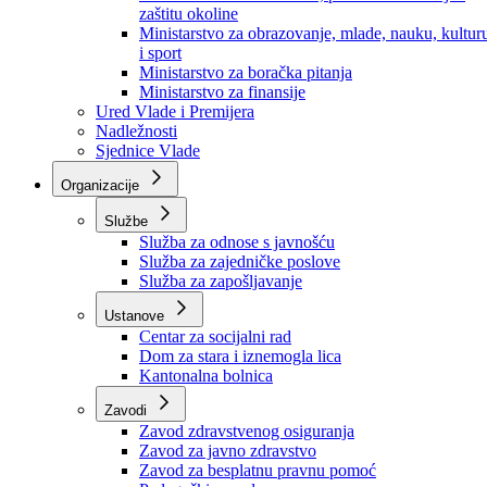
Ministarstvo za socijalnu politiku, zdravstvo,
raseljena lica i izbjeglice
Ministarstvo za urbanizam, prostorno uređenje i
zaštitu okoline
Ministarstvo za obrazovanje, mlade, nauku, kultur
i sport
Ministarstvo za boračka pitanja
Ministarstvo za finansije
Ured Vlade i Premijera
Nadležnosti
Sjednice Vlade
Organizacije
Službe
Služba za odnose s javnošću
Služba za zajedničke poslove
Služba za zapošljavanje
Ustanove
Centar za socijalni rad
Dom za stara i iznemogla lica
Kantonalna bolnica
Zavodi