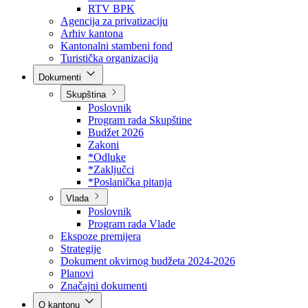
Direkcija za šumarstvo
Javna preduzeća
BPK šume
RTV BPK
Agencija za privatizaciju
Arhiv kantona
Kantonalni stambeni fond
Turistička organizacija
Dokumenti
Skupština
Poslovnik
Program rada Skupštine
Budžet 2026
Zakoni
*Odluke
*Zaključci
*Poslanička pitanja
Vlada
Poslovnik
Program rada Vlade
Ekspoze premijera
Strategije
Dokument okvirnog budžeta 2024-2026