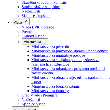
Poslanici po strankama
Poslanici po klubovima naroda
Kolegij skupštine
Skupštinski odbori i komisije
Stručna služba skupštine
Nadležnosti
Sjednice skupštine
Vlada
Vlada BPK Goražde
Premijer
Članovi Vlade
Ministarstva
Ministarstvo za privredu
Ministarstvo za pravosuđe, upravu i radne odnose
Ministarstvo za unutrašnje poslove
Ministarstvo za socijalnu politiku, zdravstvo,
raseljena lica i izbjeglice
Ministarstvo za urbanizam, prostorno uređenje i
zaštitu okoline
Ministarstvo za obrazovanje, mlade, nauku, kultur
i sport
Ministarstvo za boračka pitanja
Ministarstvo za finansije
Ured Vlade i Premijera