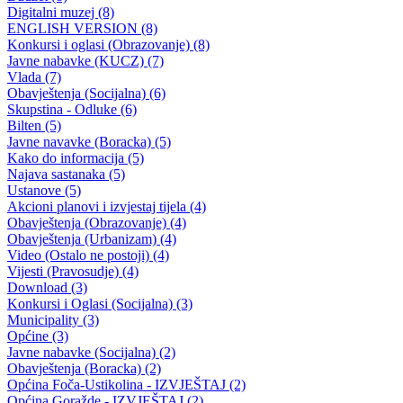
Javni poziv za dostavljanje prijava (prijedloga projekata i zahtjeva) za
odabir korisnika sredstava za finansiranje po „Programu razvoja
turizma u Bosansko-podrinjskom kantonu Goražde za 2013. godinu
30.04.2013