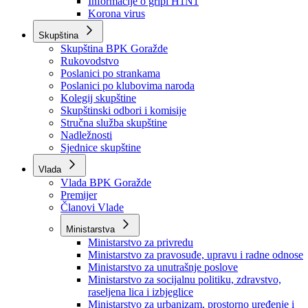
Izvještajno prognozna služba Ministarstva privrede
Izvještaj o radu
Izvještaj OC Uprave
Informacije o gripi H1N1
Korona virus
Skupština
Skupština BPK Goražde
Rukovodstvo
Poslanici po strankama
Poslanici po klubovima naroda
Kolegij skupštine
Skupštinski odbori i komisije
Stručna služba skupštine
Nadležnosti
Sjednice skupštine
Vlada
Vlada BPK Goražde
Premijer
Članovi Vlade
Ministarstva
Ministarstvo za privredu
Ministarstvo za pravosuđe, upravu i radne odnose
Ministarstvo za unutrašnje poslove