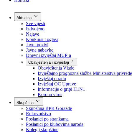
Grad Goražde
Foča-Ustikolina
Pale-Prača
Kontakt
Aktuelno
Sve vijesti
Izdvojeno
Najave
Konkursi i oglasi
Javni pozivi
Javne nabavke
Dnevni izvještaj MUP-a
Obavještenja i izvještaji
Obavještenja Vlade
Izvještajno prognozna služba Ministarstva privrede
Izvještaj o radu
Izvještaj OC Uprave
Informacije o gripi H1N1
Korona virus
Skupština
Skupština BPK Goražde
Rukovodstvo