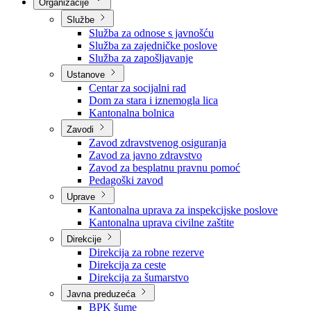
Nadležnosti
Sjednice Vlade
Organizacije
Službe
Služba za odnose s javnošću
Služba za zajedničke poslove
Služba za zapošljavanje
Ustanove
Centar za socijalni rad
Dom za stara i iznemogla lica
Kantonalna bolnica
Zavodi
Zavod zdravstvenog osiguranja
Zavod za javno zdravstvo
Zavod za besplatnu pravnu pomoć
Pedagoški zavod
Uprave
Kantonalna uprava za inspekcijske poslove
Kantonalna uprava civilne zaštite
Direkcije
Direkcija za robne rezerve
Direkcija za ceste