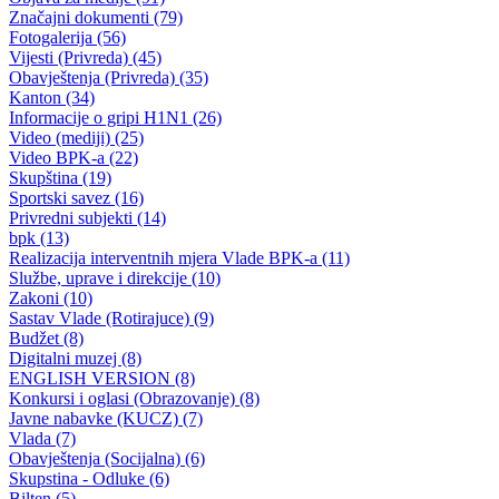
Sjednica Komisije za mlade Skupštine BPK Goražde
Komisija za mlade želi uzeti aktivno učešće u organizaciji XVI
Internacionalnog festivala pijateljstva
27.06.2013