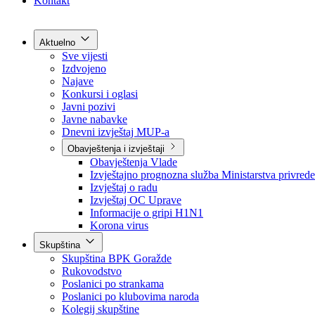
Grad Goražde
Foča-Ustikolina
Pale-Prača
Kontakt
Aktuelno
Sve vijesti
Izdvojeno
Najave
Konkursi i oglasi
Javni pozivi
Javne nabavke
Dnevni izvještaj MUP-a
Obavještenja i izvještaji
Obavještenja Vlade
Izvještajno prognozna služba Ministarstva privrede
Izvještaj o radu
Izvještaj OC Uprave
Informacije o gripi H1N1
Korona virus
Skupština
Skupština BPK Goražde
Rukovodstvo