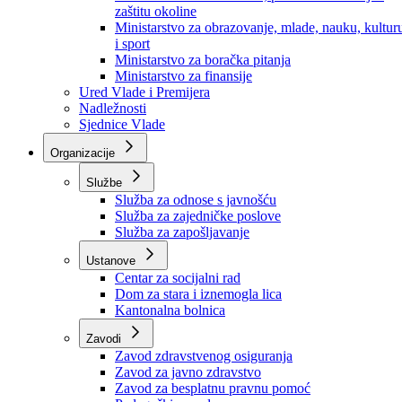
Ministarstvo za socijalnu politiku, zdravstvo,
raseljena lica i izbjeglice
Ministarstvo za urbanizam, prostorno uređenje i
zaštitu okoline
Ministarstvo za obrazovanje, mlade, nauku, kultur
i sport
Ministarstvo za boračka pitanja
Ministarstvo za finansije
Ured Vlade i Premijera
Nadležnosti
Sjednice Vlade
Organizacije
Službe
Služba za odnose s javnošću
Služba za zajedničke poslove
Služba za zapošljavanje
Ustanove
Centar za socijalni rad
Dom za stara i iznemogla lica
Kantonalna bolnica
Zavodi