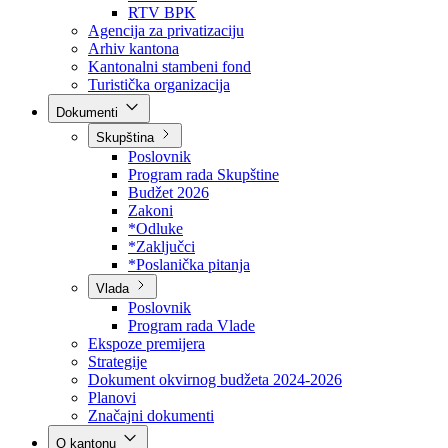
Direkcija za šumarstvo
Javna preduzeća
BPK šume
RTV BPK
Agencija za privatizaciju
Arhiv kantona
Kantonalni stambeni fond
Turistička organizacija
Dokumenti
Skupština
Poslovnik
Program rada Skupštine
Budžet 2026
Zakoni
*Odluke
*Zaključci
*Poslanička pitanja
Vlada
Poslovnik
Program rada Vlade
Ekspoze premijera
Strategije
Dokument okvirnog budžeta 2024-2026