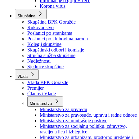
Izvještajno prognozna služba Ministarstva privrede
Izvještaj o radu
Izvještaj OC Uprave
Informacije o gripi H1N1
Korona virus
Skupština
Skupština BPK Goražde
Rukovodstvo
Poslanici po strankama
Poslanici po klubovima naroda
Kolegij skupštine
Skupštinski odbori i komisije
Stručna služba skupštine
Nadležnosti
Sjednice skupštine
Vlada
Vlada BPK Goražde
Premijer
Članovi Vlade
Ministarstva
Ministarstvo za privredu
Ministarstvo za pravosuđe, upravu i radne odnose
Ministarstvo za unutrašnje poslove