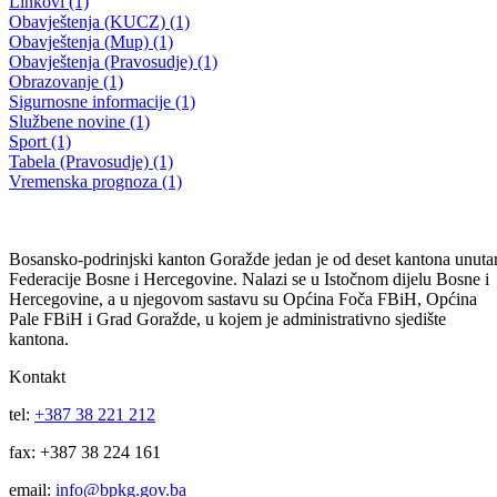
Prezentovana inicijativa za formiranje Univerziteta u Goraždu
26.06.2013