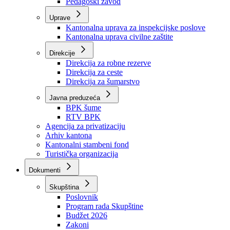
Zavod zdravstvenog osiguranja
Zavod za javno zdravstvo
Zavod za besplatnu pravnu pomoć
Pedagoški zavod
Uprave
Kantonalna uprava za inspekcijske poslove
Kantonalna uprava civilne zaštite
Direkcije
Direkcija za robne rezerve
Direkcija za ceste
Direkcija za šumarstvo
Javna preduzeća
BPK šume
RTV BPK
Agencija za privatizaciju
Arhiv kantona
Kantonalni stambeni fond
Turistička organizacija
Dokumenti
Skupština
Poslovnik