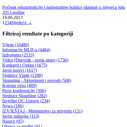
34.redovna sjednica Vlade Bosansko-podrinjskog kantona Goražde
Usvojena Prostorna osnova Prostornog plana BPK Goražde, odobren
isplata studentskih kredita
27.06.2013