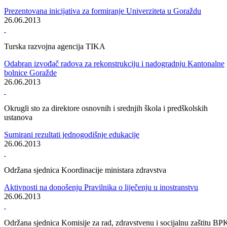
Održana 24.redovna sjednica Skupštine Bosansko-podrinjskog
kantona Goražde
Izvještaj o radu Uprave za inspekcijske poslove BPK Goražde nije
dobio potrebnu većinu glasova poslanika
28.06.2013