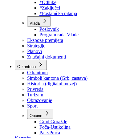
Program rada Skupštine
Budžet 2026
Zakoni
*Odluke
*Zaključci
*Poslanička pitanja
Vlada
Poslovnik
Program rada Vlade
Ekspoze premijera
Strategije
Planovi
Značajni dokumenti
O kantonu
O kantonu
Simboli kantona (Grb, zastava)
Historija (digitalni muzej)
Privreda
Turizam
Obrazovanje
Sport
Općine