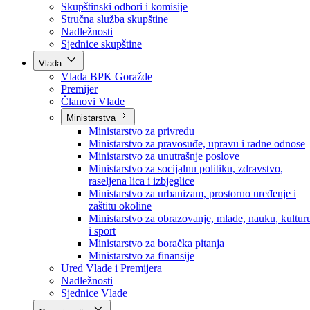
Poslanici po strankama
Poslanici po klubovima naroda
Kolegij skupštine
Skupštinski odbori i komisije
Stručna služba skupštine
Nadležnosti
Sjednice skupštine
Vlada
Vlada BPK Goražde
Premijer
Članovi Vlade
Ministarstva
Ministarstvo za privredu
Ministarstvo za pravosuđe, upravu i radne odnose
Ministarstvo za unutrašnje poslove
Ministarstvo za socijalnu politiku, zdravstvo,
raseljena lica i izbjeglice
Ministarstvo za urbanizam, prostorno uređenje i
zaštitu okoline
Ministarstvo za obrazovanje, mlade, nauku, kultur
i sport
Ministarstvo za boračka pitanja
Ministarstvo za finansije
Ured Vlade i Premijera