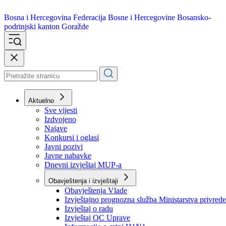
Bosna i Hercegovina
Federacija Bosne i Hercegovine
Bosansko-
podrinjski kanton Goražde
Aktuelno
Sve vijesti
Izdvojeno
Najave
Konkursi i oglasi
Javni pozivi
Javne nabavke
Dnevni izvještaj MUP-a
Obavještenja i izvještaji
Obavještenja Vlade