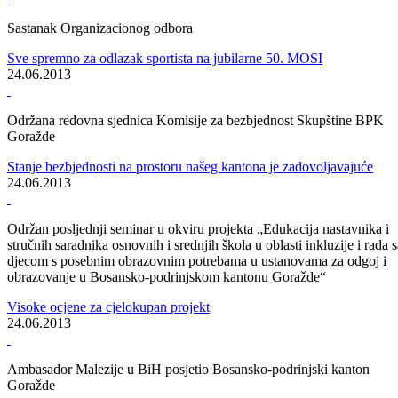
Druženje živih i porodica posthumno odlikovanih dobitnika najvećih
ratnih priznanja u BPK Goražde
Da se ne zaboravi herojska odbrana ovih prostora- poruka je sa
današnjeg skupa!
28.06.2013