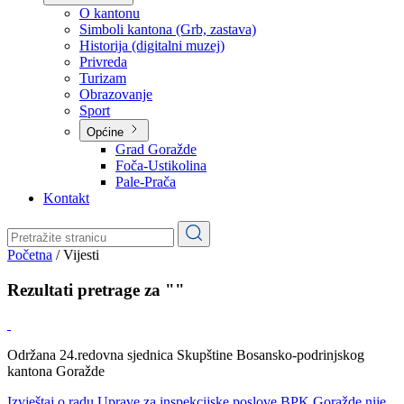
Planovi
Značajni dokumenti
O kantonu
O kantonu
Simboli kantona (Grb, zastava)
Historija (digitalni muzej)
Privreda
Turizam
Obrazovanje
Sport
Općine
Grad Goražde
Foča-Ustikolina
Pale-Prača
Kontakt
Početna
/
Vijesti
Rezultati pretrage za ""