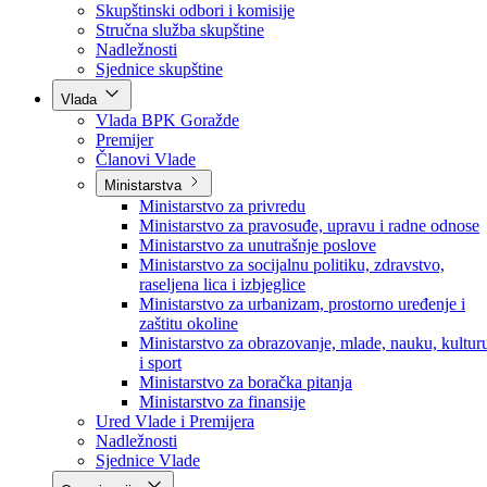
Poslanici po strankama
Poslanici po klubovima naroda
Kolegij skupštine
Skupštinski odbori i komisije
Stručna služba skupštine
Nadležnosti
Sjednice skupštine
Vlada
Vlada BPK Goražde
Premijer
Članovi Vlade
Ministarstva
Ministarstvo za privredu
Ministarstvo za pravosuđe, upravu i radne odnose
Ministarstvo za unutrašnje poslove
Ministarstvo za socijalnu politiku, zdravstvo,
raseljena lica i izbjeglice
Ministarstvo za urbanizam, prostorno uređenje i
zaštitu okoline
Ministarstvo za obrazovanje, mlade, nauku, kultur
i sport
Ministarstvo za boračka pitanja
Ministarstvo za finansije
Ured Vlade i Premijera