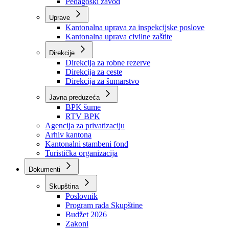
Zavod zdravstvenog osiguranja
Zavod za javno zdravstvo
Zavod za besplatnu pravnu pomoć
Pedagoški zavod
Uprave
Kantonalna uprava za inspekcijske poslove
Kantonalna uprava civilne zaštite
Direkcije
Direkcija za robne rezerve
Direkcija za ceste
Direkcija za šumarstvo
Javna preduzeća
BPK šume
RTV BPK
Agencija za privatizaciju
Arhiv kantona
Kantonalni stambeni fond
Turistička organizacija
Dokumenti
Skupština
Poslovnik