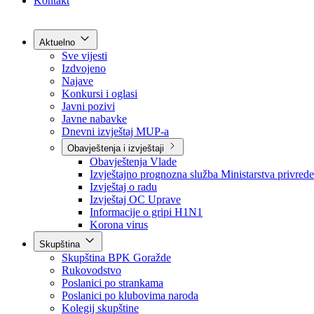
Grad Goražde
Foča-Ustikolina
Pale-Prača
Kontakt
Aktuelno
Sve vijesti
Izdvojeno
Najave
Konkursi i oglasi
Javni pozivi
Javne nabavke
Dnevni izvještaj MUP-a
Obavještenja i izvještaji
Obavještenja Vlade
Izvještajno prognozna služba Ministarstva privrede
Izvještaj o radu
Izvještaj OC Uprave
Informacije o gripi H1N1
Korona virus
Skupština
Skupština BPK Goražde
Rukovodstvo