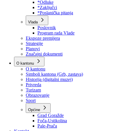
Program rada Skupštine
Budžet 2026
Zakoni
*Odluke
*Zaključci
*Poslanička pitanja
Vlada
Poslovnik
Program rada Vlade
Ekspoze premijera
Strategije
Planovi
Značajni dokumenti
O kantonu
O kantonu
Simboli kantona (Grb, zastava)
Historija (digitalni muzej)
Privreda
Turizam
Obrazovanje
Sport
Općine