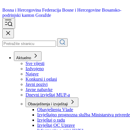
Bosna i Hercegovina
Federacija Bosne i Hercegovine
Bosansko-
podrinjski kanton Goražde
Aktuelno
Sve vijesti
Izdvojeno
Najave
Konkursi i oglasi
Javni pozivi
Javne nabavke
Dnevni izvještaj MUP-a
Obavještenja i izvještaji
Obavještenja Vlade