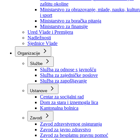
Ministarstvo za socijalnu politiku, zdravstvo,
raseljena lica i izbjeglice
Ministarstvo za urbanizam, prostorno uređenje i
zaštitu okoline
Ministarstvo za obrazovanje, mlade, nauku, kultur
i sport
Ministarstvo za boračka pitanja
Ministarstvo za finansije
Ured Vlade i Premijera
Nadležnosti
Sjednice Vlade
Organizacije
Službe
Služba za odnose s javnošću
Služba za zajedničke poslove
Služba za zapošljavanje
Ustanove
Centar za socijalni rad
Dom za stara i iznemogla lica
Kantonalna bolnica
Zavodi