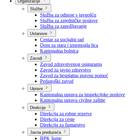
Nadležnosti
Sjednice Vlade
Organizacije
Službe
Služba za odnose s javnošću
Služba za zajedničke poslove
Služba za zapošljavanje
Ustanove
Centar za socijalni rad
Dom za stara i iznemogla lica
Kantonalna bolnica
Zavodi
Zavod zdravstvenog osiguranja
Zavod za javno zdravstvo
Zavod za besplatnu pravnu pomoć
Pedagoški zavod
Uprave
Kantonalna uprava za inspekcijske poslove
Kantonalna uprava civilne zaštite
Direkcije
Direkcija za robne rezerve
Direkcija za ceste