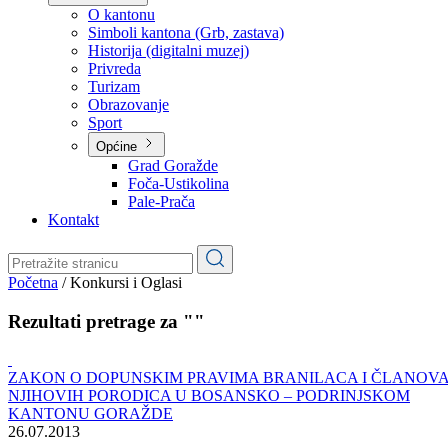
Planovi
Značajni dokumenti
O kantonu
O kantonu
Simboli kantona (Grb, zastava)
Historija (digitalni muzej)
Privreda
Turizam
Obrazovanje
Sport
Općine
Grad Goražde
Foča-Ustikolina
Pale-Prača
Kontakt
Početna
/
Konkursi i Oglasi
Rezultati pretrage za ""