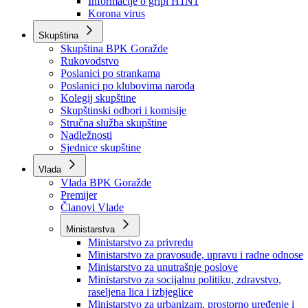
Izvještajno prognozna služba Ministarstva privrede
Izvještaj o radu
Izvještaj OC Uprave
Informacije o gripi H1N1
Korona virus
Skupština
Skupština BPK Goražde
Rukovodstvo
Poslanici po strankama
Poslanici po klubovima naroda
Kolegij skupštine
Skupštinski odbori i komisije
Stručna služba skupštine
Nadležnosti
Sjednice skupštine
Vlada
Vlada BPK Goražde
Premijer
Članovi Vlade
Ministarstva
Ministarstvo za privredu
Ministarstvo za pravosuđe, upravu i radne odnose
Ministarstvo za unutrašnje poslove