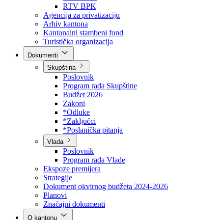
Direkcija za šumarstvo
Javna preduzeća
BPK šume
RTV BPK
Agencija za privatizaciju
Arhiv kantona
Kantonalni stambeni fond
Turistička organizacija
Dokumenti
Skupština
Poslovnik
Program rada Skupštine
Budžet 2026
Zakoni
*Odluke
*Zaključci
*Poslanička pitanja
Vlada
Poslovnik
Program rada Vlade
Ekspoze premijera
Strategije
Dokument okvirnog budžeta 2024-2026