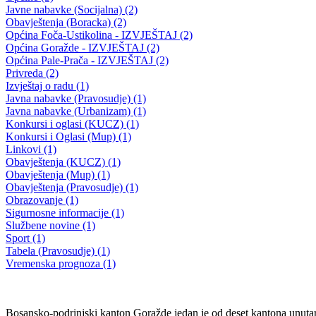
ZAKON O DOPUNSKIM PRAVIMA BRANILACA I ČLANOV
NJIHOVIH PORODICA U BOSANSKO – PODRINJSKOM
KANTONU GORAŽDE
26.07.2013