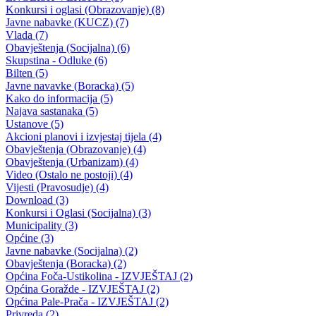
U ponedjeljak, 30.09. zakazana 47.redovna sjednica Vlade BPK
Goražde
27.09.2013