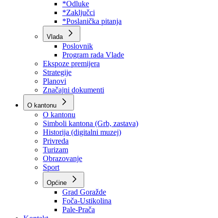
Program rada Skupštine
Budžet 2026
Zakoni
*Odluke
*Zaključci
*Poslanička pitanja
Vlada
Poslovnik
Program rada Vlade
Ekspoze premijera
Strategije
Planovi
Značajni dokumenti
O kantonu
O kantonu
Simboli kantona (Grb, zastava)
Historija (digitalni muzej)
Privreda
Turizam
Obrazovanje
Sport
Općine