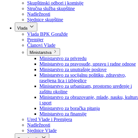
Poslanici po strankama
Poslanici po klubovima naroda
Kolegij skupštine
Skupštinski odbori i komisije
Stručna služba skupštine
Nadležnosti
Sjednice skupštine
Vlada
Vlada BPK Goražde
Premijer
Članovi Vlade
Ministarstva
Ministarstvo za privredu
Ministarstvo za pravosuđe, upravu i radne odnose
Ministarstvo za unutrašnje poslove
Ministarstvo za socijalnu politiku, zdravstvo,
raseljena lica i izbjeglice
Ministarstvo za urbanizam, prostorno uređenje i
zaštitu okoline
Ministarstvo za obrazovanje, mlade, nauku, kultur
i sport
Ministarstvo za boračka pitanja
Ministarstvo za finansije
Ured Vlade i Premijera