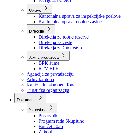
Zavod zdravstvenog osiguranja
Zavod za javno zdravstvo
Zavod za besplatnu pravnu pomoć
Pedagoški zavod
Uprave
Kantonalna uprava za inspekcijske poslove
Kantonalna uprava civilne zaštite
Direkcije
Direkcija za robne rezerve
Direkcija za ceste
Direkcija za šumarstvo
Javna preduzeća
BPK šume
RTV BPK
Agencija za privatizaciju
Arhiv kantona
Kantonalni stambeni fond
Turistička organizacija
Dokumenti
Skupština
Poslovnik