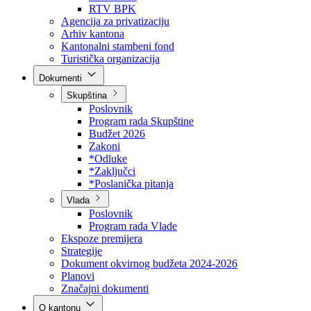
Direkcija za šumarstvo
Javna preduzeća
BPK šume
RTV BPK
Agencija za privatizaciju
Arhiv kantona
Kantonalni stambeni fond
Turistička organizacija
Dokumenti
Skupština
Poslovnik
Program rada Skupštine
Budžet 2026
Zakoni
*Odluke
*Zaključci
*Poslanička pitanja
Vlada
Poslovnik
Program rada Vlade
Ekspoze premijera
Strategije
Dokument okvirnog budžeta 2024-2026