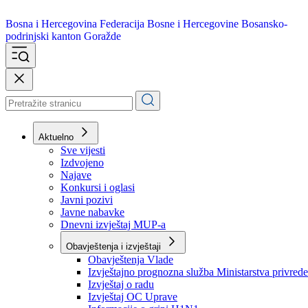
Bosna i Hercegovina
Federacija Bosne i Hercegovine
Bosansko-
podrinjski kanton Goražde
Aktuelno
Sve vijesti
Izdvojeno
Najave
Konkursi i oglasi
Javni pozivi
Javne nabavke
Dnevni izvještaj MUP-a
Obavještenja i izvještaji
Obavještenja Vlade