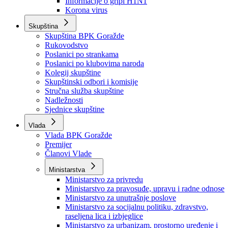
Izvještajno prognozna služba Ministarstva privrede
Izvještaj o radu
Izvještaj OC Uprave
Informacije o gripi H1N1
Korona virus
Skupština
Skupština BPK Goražde
Rukovodstvo
Poslanici po strankama
Poslanici po klubovima naroda
Kolegij skupštine
Skupštinski odbori i komisije
Stručna služba skupštine
Nadležnosti
Sjednice skupštine
Vlada
Vlada BPK Goražde
Premijer
Članovi Vlade
Ministarstva
Ministarstvo za privredu
Ministarstvo za pravosuđe, upravu i radne odnose
Ministarstvo za unutrašnje poslove