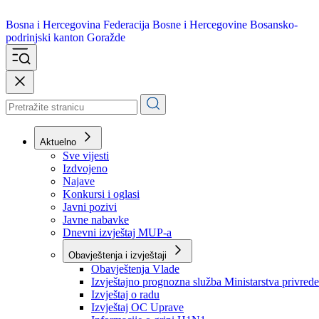
Bosna i Hercegovina
Federacija Bosne i Hercegovine
Bosansko-
podrinjski kanton Goražde
Aktuelno
Sve vijesti
Izdvojeno
Najave
Konkursi i oglasi
Javni pozivi
Javne nabavke
Dnevni izvještaj MUP-a
Obavještenja i izvještaji
Obavještenja Vlade