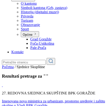
Planovi
Značajni dokumenti
O kantonu
O kantonu
Simboli kantona (Grb, zastava)
Historija (digitalni muzej)
Privreda
Turizam
Obrazovanje
Sport
Općine
Grad Goražde
Foča-Ustikolina
Pale-Prača
Kontakt
Početna
/
Sjednice Skupštine
Rezultati pretrage za ""