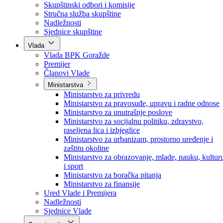
Poslanici po strankama
Poslanici po klubovima naroda
Kolegij skupštine
Skupštinski odbori i komisije
Stručna služba skupštine
Nadležnosti
Sjednice skupštine
Vlada
Vlada BPK Goražde
Premijer
Članovi Vlade
Ministarstva
Ministarstvo za privredu
Ministarstvo za pravosuđe, upravu i radne odnose
Ministarstvo za unutrašnje poslove
Ministarstvo za socijalnu politiku, zdravstvo,
raseljena lica i izbjeglice
Ministarstvo za urbanizam, prostorno uređenje i
zaštitu okoline
Ministarstvo za obrazovanje, mlade, nauku, kultur
i sport
Ministarstvo za boračka pitanja
Ministarstvo za finansije
Ured Vlade i Premijera