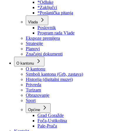
Program rada Skupštine
Budžet 2026
Zakoni
*Odluke
*Zaključci
*Poslanička pitanja
Vlada
Poslovnik
Program rada Vlade
Ekspoze premijera
Strategije
Planovi
Značajni dokumenti
O kantonu
O kantonu
Simboli kantona (Grb, zastava)
Historija (digitalni muzej)
Privreda
Turizam
Obrazovanje
Sport
Općine