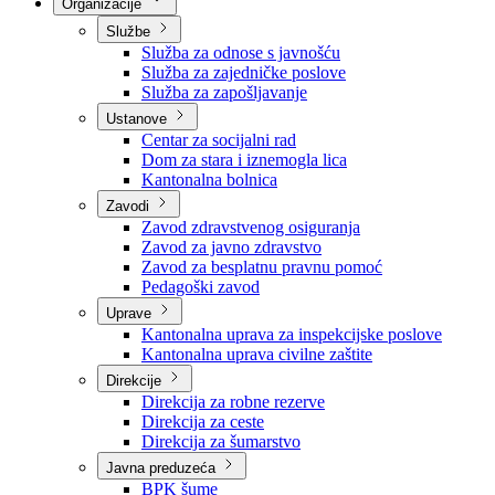
Nadležnosti
Sjednice Vlade
Organizacije
Službe
Služba za odnose s javnošću
Služba za zajedničke poslove
Služba za zapošljavanje
Ustanove
Centar za socijalni rad
Dom za stara i iznemogla lica
Kantonalna bolnica
Zavodi
Zavod zdravstvenog osiguranja
Zavod za javno zdravstvo
Zavod za besplatnu pravnu pomoć
Pedagoški zavod
Uprave
Kantonalna uprava za inspekcijske poslove
Kantonalna uprava civilne zaštite
Direkcije
Direkcija za robne rezerve
Direkcija za ceste