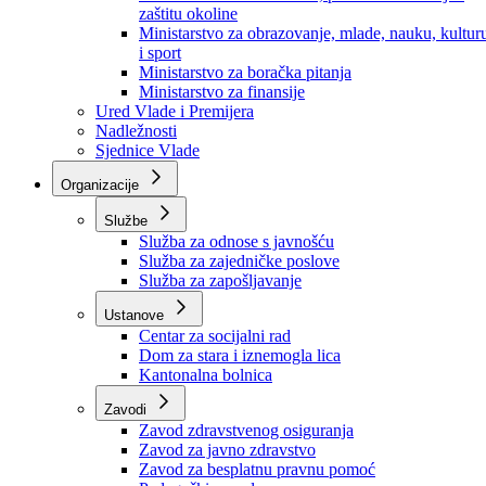
Ministarstvo za socijalnu politiku, zdravstvo,
raseljena lica i izbjeglice
Ministarstvo za urbanizam, prostorno uređenje i
zaštitu okoline
Ministarstvo za obrazovanje, mlade, nauku, kultur
i sport
Ministarstvo za boračka pitanja
Ministarstvo za finansije
Ured Vlade i Premijera
Nadležnosti
Sjednice Vlade
Organizacije
Službe
Služba za odnose s javnošću
Služba za zajedničke poslove
Služba za zapošljavanje
Ustanove
Centar za socijalni rad
Dom za stara i iznemogla lica
Kantonalna bolnica
Zavodi