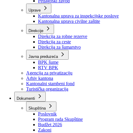
Zavod zdravstvenog osiguranja
Zavod za javno zdravstvo
Zavod za besplatnu pravnu pomoć
Pedagoški zavod
Uprave
Kantonalna uprava za inspekcijske poslove
Kantonalna uprava civilne zaštite
Direkcije
Direkcija za robne rezerve
Direkcija za ceste
Direkcija za šumarstvo
Javna preduzeća
BPK šume
RTV BPK
Agencija za privatizaciju
Arhiv kantona
Kantonalni stambeni fond
Turistička organizacija
Dokumenti
Skupština
Poslovnik