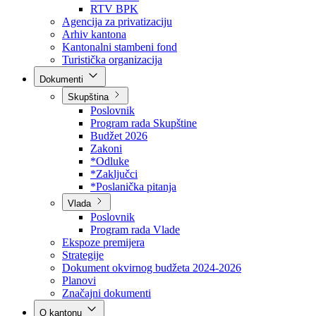
Direkcija za šumarstvo
Javna preduzeća
BPK šume
RTV BPK
Agencija za privatizaciju
Arhiv kantona
Kantonalni stambeni fond
Turistička organizacija
Dokumenti
Skupština
Poslovnik
Program rada Skupštine
Budžet 2026
Zakoni
*Odluke
*Zaključci
*Poslanička pitanja
Vlada
Poslovnik
Program rada Vlade
Ekspoze premijera
Strategije
Dokument okvirnog budžeta 2024-2026