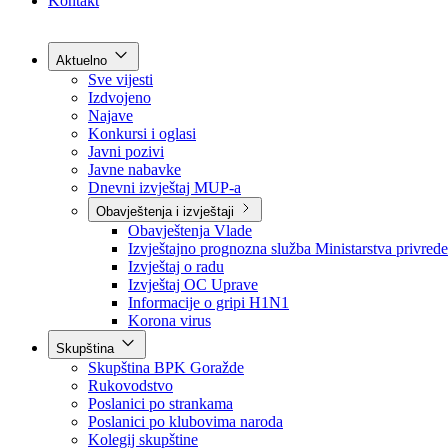
Grad Goražde
Foča-Ustikolina
Pale-Prača
Kontakt
Aktuelno
Sve vijesti
Izdvojeno
Najave
Konkursi i oglasi
Javni pozivi
Javne nabavke
Dnevni izvještaj MUP-a
Obavještenja i izvještaji
Obavještenja Vlade
Izvještajno prognozna služba Ministarstva privrede
Izvještaj o radu
Izvještaj OC Uprave
Informacije o gripi H1N1
Korona virus
Skupština
Skupština BPK Goražde
Rukovodstvo