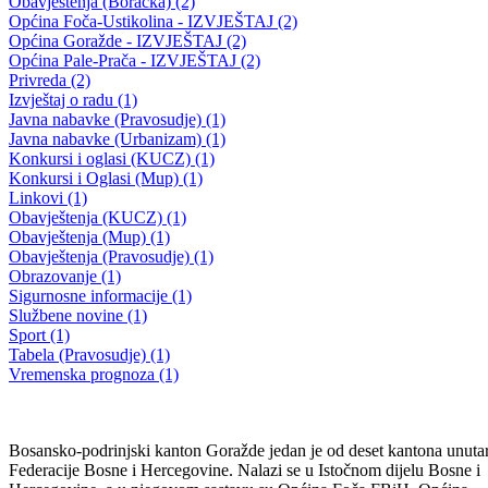
27. REDOVNA SJEDNICA SKUPŠTINE BPK GORAŽDE
Imenovana nova ministrica za urbanizam, prostorno uređenje i zaštitu
okoline u Vladi BPK Goražde
28.10.2013