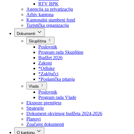
Direkcija za šumarstvo
Javna preduzeća
BPK šume
RTV BPK
Agencija za privatizaciju
Arhiv kantona
Kantonalni stambeni fond
Turistička organizacija
Dokumenti
Skupština
Poslovnik
Program rada Skupštine
Budžet 2026
Zakoni
*Odluke
*Zaključci
*Poslanička pitanja
Vlada
Poslovnik
Program rada Vlade
Ekspoze premijera
Strategije
Dokument okvirnog budžeta 2024-2026