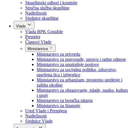
Poslanici po strankama
Poslanici po klubovima naroda
Kolegij skupštine
Skupštinski odbori i komisije
Stručna služba skupštine
Nadležnosti
Sjednice skupštine
Vlada
Vlada BPK Goražde
Premijer
Članovi Vlade
Ministarstva
Ministarstvo za privredu
Ministarstvo za pravosuđe, upravu i radne odnose
Ministarstvo za unutrašnje poslove
Ministarstvo za socijalnu politiku, zdravstvo,
raseljena lica i izbjeglice
Ministarstvo za urbanizam, prostorno uređenje i
zaštitu okoline
Ministarstvo za obrazovanje, mlade, nauku, kultur
i sport
Ministarstvo za boračka pitanja
Ministarstvo za finansije
Ured Vlade i Premijera