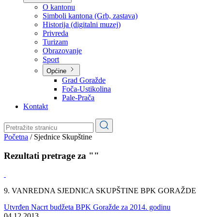
Planovi
Značajni dokumenti
O kantonu
O kantonu
Simboli kantona (Grb, zastava)
Historija (digitalni muzej)
Privreda
Turizam
Obrazovanje
Sport
Općine
Grad Goražde
Foča-Ustikolina
Pale-Prača
Kontakt
Početna
/
Sjednice Skupštine
Rezultati pretrage za ""