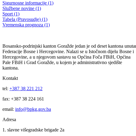
9. VANREDNA SJEDNICA SKUPŠTINE BPK GORAŽDE
Utvrđen Nacrt budžeta BPK Goražde za 2014. godinu
04.12.2013