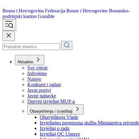
Bosna i Hercegovina
Federacija Bosne i Hercegovine
Bosansko-
podrinjski kanton Goražde
Aktuelno
Sve vijesti
Izdvojeno
Najave
Konkursi i oglasi
Javni pozivi
Javne nabavke
Dnevni izvještaj MUP-a
Obavještenja i izvještaji
Obavještenja Vlade