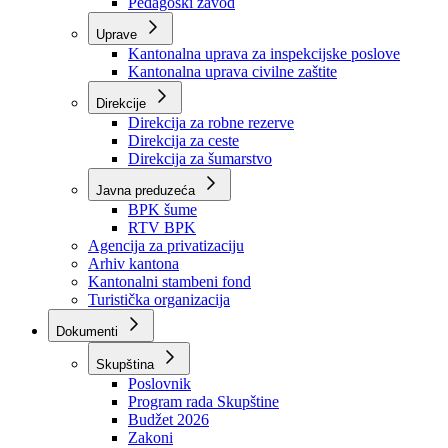
Zavod zdravstvenog osiguranja
Zavod za javno zdravstvo
Zavod za besplatnu pravnu pomoć
Pedagoški zavod
Uprave
Kantonalna uprava za inspekcijske poslove
Kantonalna uprava civilne zaštite
Direkcije
Direkcija za robne rezerve
Direkcija za ceste
Direkcija za šumarstvo
Javna preduzeća
BPK šume
RTV BPK
Agencija za privatizaciju
Arhiv kantona
Kantonalni stambeni fond
Turistička organizacija
Dokumenti
Skupština
Poslovnik