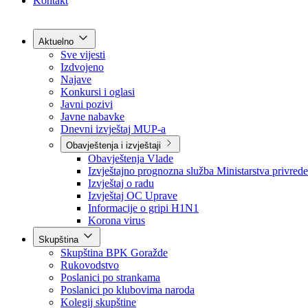
Grad Goražde
Foča-Ustikolina
Pale-Prača
Kontakt
Aktuelno
Sve vijesti
Izdvojeno
Najave
Konkursi i oglasi
Javni pozivi
Javne nabavke
Dnevni izvještaj MUP-a
Obavještenja i izvještaji
Obavještenja Vlade
Izvještajno prognozna služba Ministarstva privrede
Izvještaj o radu
Izvještaj OC Uprave
Informacije o gripi H1N1
Korona virus
Skupština
Skupština BPK Goražde
Rukovodstvo