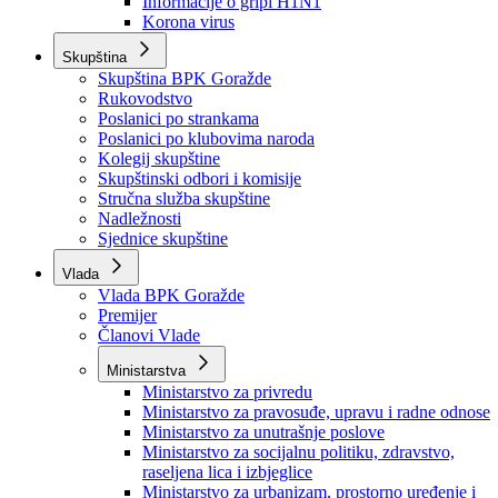
Izvještajno prognozna služba Ministarstva privrede
Izvještaj o radu
Izvještaj OC Uprave
Informacije o gripi H1N1
Korona virus
Skupština
Skupština BPK Goražde
Rukovodstvo
Poslanici po strankama
Poslanici po klubovima naroda
Kolegij skupštine
Skupštinski odbori i komisije
Stručna služba skupštine
Nadležnosti
Sjednice skupštine
Vlada
Vlada BPK Goražde
Premijer
Članovi Vlade
Ministarstva
Ministarstvo za privredu
Ministarstvo za pravosuđe, upravu i radne odnose
Ministarstvo za unutrašnje poslove