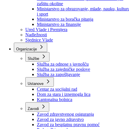
Ministarstvo za socijalnu politiku, zdravstvo,
raseljena lica i izbjeglice
Ministarstvo za urbanizam, prostorno uređenje i
zaštitu okoline
Ministarstvo za obrazovanje, mlade, nauku, kultur
i sport
Ministarstvo za boračka pitanja
Ministarstvo za finansije
Ured Vlade i Premijera
Nadležnosti
Sjednice Vlade
Organizacije
Službe
Služba za odnose s javnošću
Služba za zajedničke poslove
Služba za zapošljavanje
Ustanove
Centar za socijalni rad
Dom za stara i iznemogla lica
Kantonalna bolnica
Zavodi