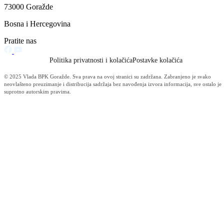
Filtriraj rezultate po kategoriji
Vijesti (10476)
Informacije MUP-a (4483)
Izdvajamo (2533)
Video (Dnevnik - nema nista) (1736)
Konkursi i Oglasi (1675)
Javni pozivi (1617)
Sjednice Vlade (1268)
Skupstina - Aktuelnosti i novosti (508)
Korona virus (469)
Press konferencije (306)
Sjednice Skupštine (282)
Izvještaj OC Uprave (234)
News (186)
IZVJEŠTAJ - Ministarstvo za privredu (131)
Javne nabavke (113)
Najave (95)
Objava za medije (91)
Značajni dokumenti (79)
Fotogalerija (56)
Vijesti (Privreda) (45)
Obavještenja (Privreda) (35)
Kanton (34)
Informacije o gripi H1N1 (26)