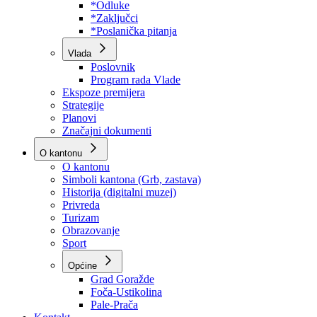
Program rada Skupštine
Budžet 2026
Zakoni
*Odluke
*Zaključci
*Poslanička pitanja
Vlada
Poslovnik
Program rada Vlade
Ekspoze premijera
Strategije
Planovi
Značajni dokumenti
O kantonu
O kantonu
Simboli kantona (Grb, zastava)
Historija (digitalni muzej)
Privreda
Turizam
Obrazovanje
Sport
Općine