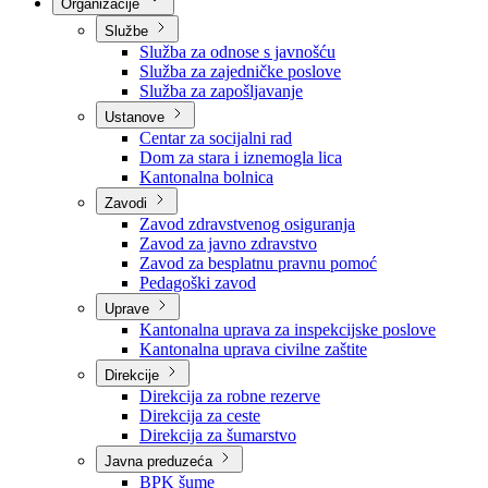
Nadležnosti
Sjednice Vlade
Organizacije
Službe
Služba za odnose s javnošću
Služba za zajedničke poslove
Služba za zapošljavanje
Ustanove
Centar za socijalni rad
Dom za stara i iznemogla lica
Kantonalna bolnica
Zavodi
Zavod zdravstvenog osiguranja
Zavod za javno zdravstvo
Zavod za besplatnu pravnu pomoć
Pedagoški zavod
Uprave
Kantonalna uprava za inspekcijske poslove
Kantonalna uprava civilne zaštite
Direkcije
Direkcija za robne rezerve
Direkcija za ceste