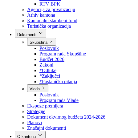
Direkcija za šumarstvo
Javna preduzeća
BPK šume
RTV BPK
Agencija za privatizaciju
Arhiv kantona
Kantonalni stambeni fond
Turistička organizacija
Dokumenti
Skupština
Poslovnik
Program rada Skupštine
Budžet 2026
Zakoni
*Odluke
*Zaključci
*Poslanička pitanja
Vlada
Poslovnik
Program rada Vlade
Ekspoze premijera
Strategije
Dokument okvirnog budžeta 2024-2026