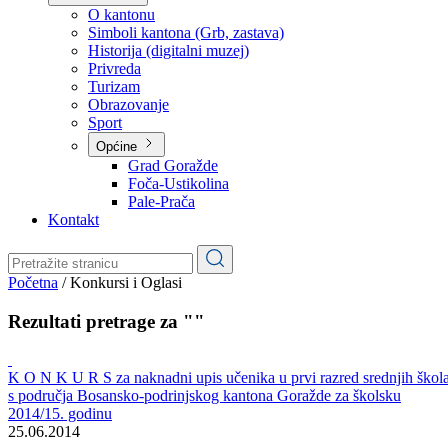
Planovi
Značajni dokumenti
O kantonu
O kantonu
Simboli kantona (Grb, zastava)
Historija (digitalni muzej)
Privreda
Turizam
Obrazovanje
Sport
Općine
Grad Goražde
Foča-Ustikolina
Pale-Prača
Kontakt
Početna
/
Konkursi i Oglasi
Rezultati pretrage za ""