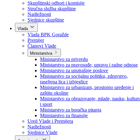
Poslanici po strankama
Poslanici po klubovima naroda
Kolegij skupštine
Skupštinski odbori i komisije
Stručna služba skupštine
Nadležnosti
Sjednice skupštine
Vlada
Vlada BPK Goražde
Premijer
Članovi Vlade
Ministarstva
Ministarstvo za privredu
Ministarstvo za pravosuđe, upravu i radne odnose
Ministarstvo za unutrašnje poslove
Ministarstvo za socijalnu politiku, zdravstvo,
raseljena lica i izbjeglice
Ministarstvo za urbanizam, prostorno uređenje i
zaštitu okoline
Ministarstvo za obrazovanje, mlade, nauku, kultur
i sport
Ministarstvo za boračka pitanja
Ministarstvo za finansije
Ured Vlade i Premijera