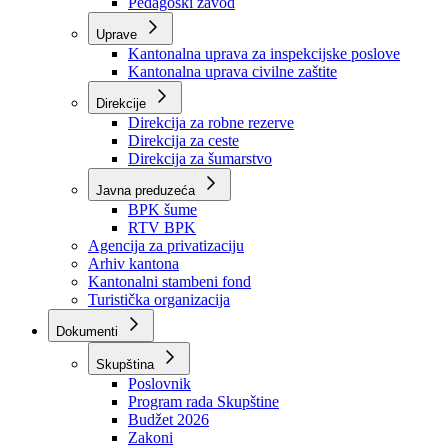
Zavod zdravstvenog osiguranja
Zavod za javno zdravstvo
Zavod za besplatnu pravnu pomoć
Pedagoški zavod
Uprave
Kantonalna uprava za inspekcijske poslove
Kantonalna uprava civilne zaštite
Direkcije
Direkcija za robne rezerve
Direkcija za ceste
Direkcija za šumarstvo
Javna preduzeća
BPK šume
RTV BPK
Agencija za privatizaciju
Arhiv kantona
Kantonalni stambeni fond
Turistička organizacija
Dokumenti
Skupština
Poslovnik