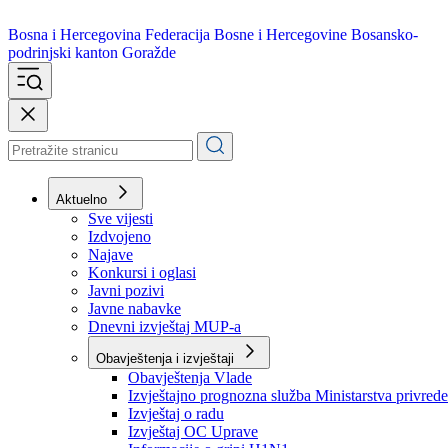
Bosna i Hercegovina
Federacija Bosne i Hercegovine
Bosansko-
podrinjski kanton Goražde
Aktuelno
Sve vijesti
Izdvojeno
Najave
Konkursi i oglasi
Javni pozivi
Javne nabavke
Dnevni izvještaj MUP-a
Obavještenja i izvještaji
Obavještenja Vlade