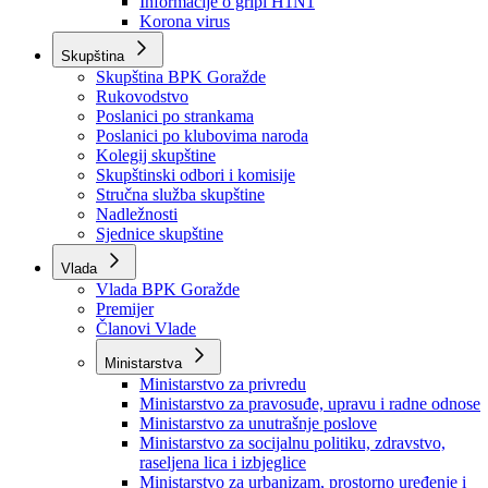
Izvještajno prognozna služba Ministarstva privrede
Izvještaj o radu
Izvještaj OC Uprave
Informacije o gripi H1N1
Korona virus
Skupština
Skupština BPK Goražde
Rukovodstvo
Poslanici po strankama
Poslanici po klubovima naroda
Kolegij skupštine
Skupštinski odbori i komisije
Stručna služba skupštine
Nadležnosti
Sjednice skupštine
Vlada
Vlada BPK Goražde
Premijer
Članovi Vlade
Ministarstva
Ministarstvo za privredu
Ministarstvo za pravosuđe, upravu i radne odnose
Ministarstvo za unutrašnje poslove