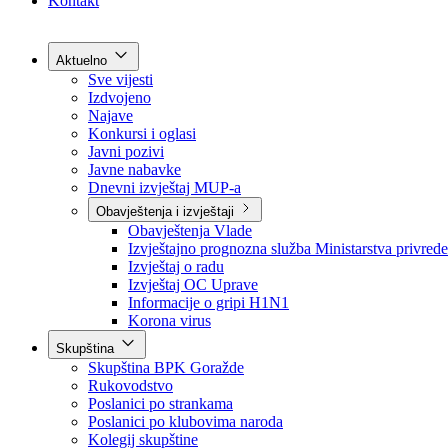
Grad Goražde
Foča-Ustikolina
Pale-Prača
Kontakt
Aktuelno
Sve vijesti
Izdvojeno
Najave
Konkursi i oglasi
Javni pozivi
Javne nabavke
Dnevni izvještaj MUP-a
Obavještenja i izvještaji
Obavještenja Vlade
Izvještajno prognozna služba Ministarstva privrede
Izvještaj o radu
Izvještaj OC Uprave
Informacije o gripi H1N1
Korona virus
Skupština
Skupština BPK Goražde
Rukovodstvo