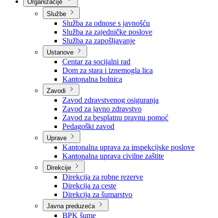
Nadležnosti
Sjednice Vlade
Organizacije
Službe
Služba za odnose s javnošću
Služba za zajedničke poslove
Služba za zapošljavanje
Ustanove
Centar za socijalni rad
Dom za stara i iznemogla lica
Kantonalna bolnica
Zavodi
Zavod zdravstvenog osiguranja
Zavod za javno zdravstvo
Zavod za besplatnu pravnu pomoć
Pedagoški zavod
Uprave
Kantonalna uprava za inspekcijske poslove
Kantonalna uprava civilne zaštite
Direkcije
Direkcija za robne rezerve
Direkcija za ceste