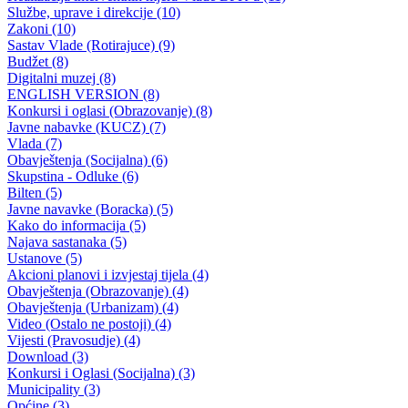
K O N K U R S za naknadni upis učenika u prvi razred srednjih škol
s područja Bosansko-podrinjskog kantona Goražde za školsku
2014/15. godinu
25.06.2014