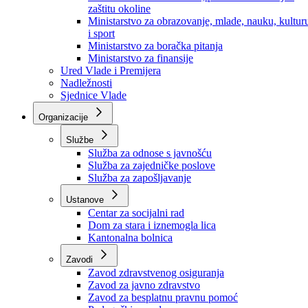
Ministarstvo za socijalnu politiku, zdravstvo,
raseljena lica i izbjeglice
Ministarstvo za urbanizam, prostorno uređenje i
zaštitu okoline
Ministarstvo za obrazovanje, mlade, nauku, kultur
i sport
Ministarstvo za boračka pitanja
Ministarstvo za finansije
Ured Vlade i Premijera
Nadležnosti
Sjednice Vlade
Organizacije
Službe
Služba za odnose s javnošću
Služba za zajedničke poslove
Služba za zapošljavanje
Ustanove
Centar za socijalni rad
Dom za stara i iznemogla lica
Kantonalna bolnica
Zavodi