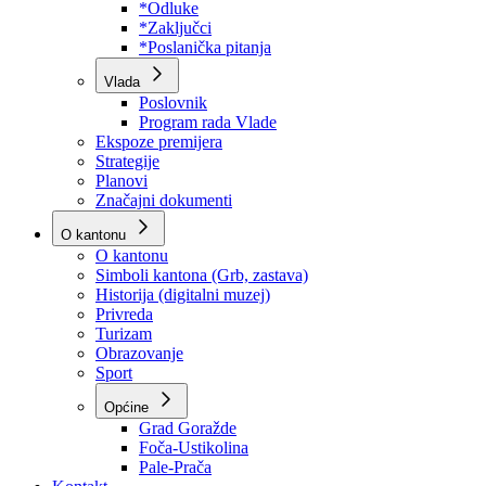
Program rada Skupštine
Budžet 2026
Zakoni
*Odluke
*Zaključci
*Poslanička pitanja
Vlada
Poslovnik
Program rada Vlade
Ekspoze premijera
Strategije
Planovi
Značajni dokumenti
O kantonu
O kantonu
Simboli kantona (Grb, zastava)
Historija (digitalni muzej)
Privreda
Turizam
Obrazovanje
Sport
Općine